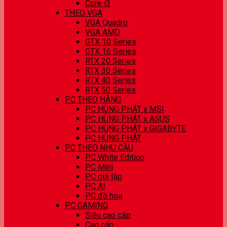
Core i3
THEO VGA
VGA Quadro
VGA AMD
GTX 10 Series
GTX 16 Series
RTX 20 Series
RTX 30 Series
RTX 40 Series
RTX 50 Series
PC THEO HÃNG
PC HÙNG PHÁT x MSI
PC HÙNG PHÁT x ASUS
PC HÙNG PHÁT x GIGABYTE
PC HÙNG PHÁT
PC THEO NHU CẦU
PC White Edition
PC Mini
PC giả lập
PC AI
PC đồ hoạ
PC GAMING
Siêu cao cấp
Cao cấp