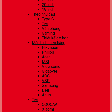
22 inch
20 inch
19 inch
Theo nhu cầu
Type C
Tivi
Văn phòng
Gaming
Thiết kế đồ hoạ
Màn hình theo hãng
Hikvision
Philips
Acer
MSI
Viewsonic
Gigabyte
AOC
VSP
Samsung
Dell
Asus
Tivi
COOCAA
Xiaomi