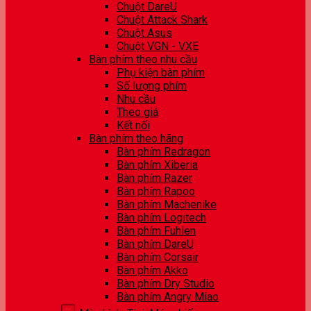
Chuột DareU
Chuột Attack Shark
Chuột Asus
Chuột VGN - VXE
Bàn phím theo nhu cầu
Phụ kiện bàn phím
Số lượng phím
Nhu cầu
Theo giá
Kết nối
Bàn phím theo hãng
Bàn phím Redragon
Bàn phím Xiberia
Bàn phím Razer
Bàn phím Rapoo
Bàn phím Machenike
Bàn phím Logitech
Bàn phím Fuhlen
Bàn phím DareU
Bàn phím Corsair
Bàn phím Akko
Bàn phím Dry Studio
Bàn phím Angry Miao