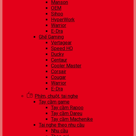
Manson
OEM
Sihoo
HyperWork
Warrior
E-Dra
Ghế Gaming
Vertagear
Speed HQ
Ducky
Centaur
Cooler Master
Corsair
Cougar
Warrior
E-Dra
Phím, chuột, tai nghe
Tay cầm game
Tay cầm Rapoo
Tay cầm Dareu
Tay cầm Machenike
Tai nghe theo nhu cầu
Nhu cầu