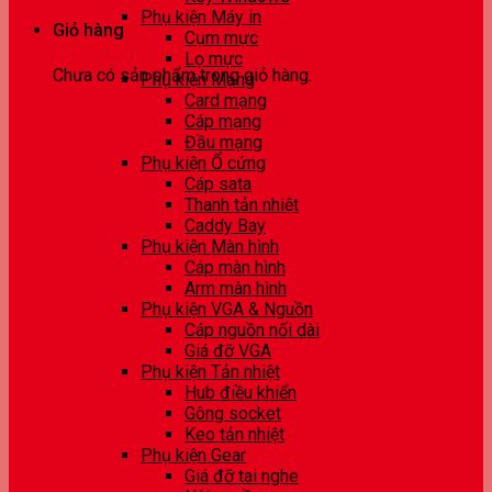
Phụ kiện Máy in
Giỏ hàng
Cụm mực
Lọ mực
Chưa có sản phẩm trong giỏ hàng.
Phụ kiện Mạng
Card mạng
Cáp mạng
Đầu mạng
Phụ kiện Ổ cứng
Cáp sata
Thanh tản nhiệt
Caddy Bay
Phụ kiện Màn hình
Cáp màn hình
Arm màn hình
Phụ kiện VGA & Nguồn
Cáp nguồn nối dài
Giá đỡ VGA
Phụ kiện Tản nhiệt
Hub điều khiển
Gông socket
Keo tản nhiệt
Phụ kiện Gear
Giá đỡ tai nghe