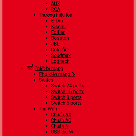
AUX
RCA
Thương hiệu loa
E-Dra
Kisonli
Edifier
Bosston
JBL
Colorfire
Soudmax
Logitech
Thiết bị mạng
Phụ kiện mạng ❯
Switch
Switch 24 ports
Switch 16 ports
Switch 8 ports
Switch 5 ports
Thu WiFi
Chuẩn AX
Chuẩn AC
Chuẩn N
USB thu WiFi