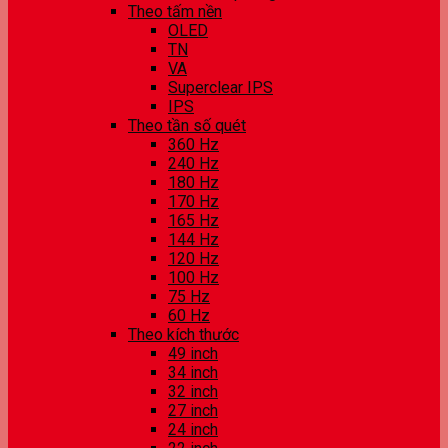
Theo tấm nền
OLED
TN
VA
Superclear IPS
IPS
Theo tần số quét
360 Hz
240 Hz
180 Hz
170 Hz
165 Hz
144 Hz
120 Hz
100 Hz
75 Hz
60 Hz
Theo kích thước
49 inch
34 inch
32 inch
27 inch
24 inch