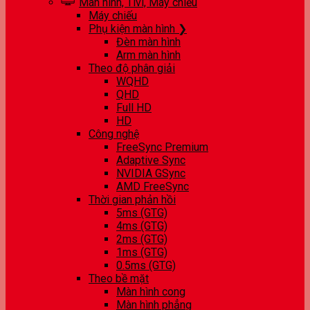
Màn hình, Tivi, Máy chiếu
Máy chiếu
Phụ kiện màn hình ❯
Đèn màn hình
Arm màn hình
Theo độ phân giải
WQHD
QHD
Full HD
HD
Công nghệ
FreeSync Premium
Adaptive Sync
NVIDIA GSync
AMD FreeSync
Thời gian phản hồi
5ms (GTG)
4ms (GTG)
2ms (GTG)
1ms (GTG)
0.5ms (GTG)
Theo bề mặt
Màn hình cong
Màn hình phẳng