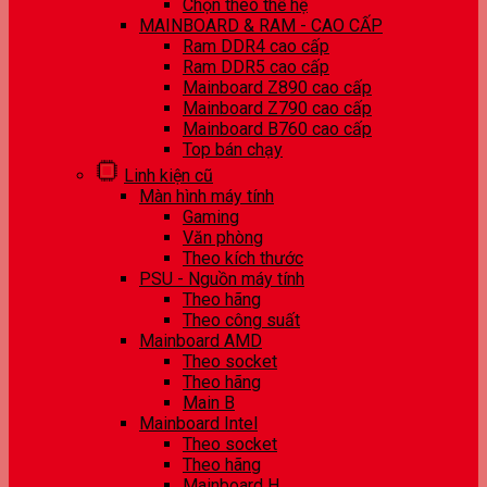
Chọn theo thế hệ
MAINBOARD & RAM - CAO CẤP
Ram DDR4 cao cấp
Ram DDR5 cao cấp
Mainboard Z890 cao cấp
Mainboard Z790 cao cấp
Mainboard B760 cao cấp
Top bán chạy
Linh kiện cũ
Màn hình máy tính
Gaming
Văn phòng
Theo kích thước
PSU - Nguồn máy tính
Theo hãng
Theo công suất
Mainboard AMD
Theo socket
Theo hãng
Main B
Mainboard Intel
Theo socket
Theo hãng
Mainboard H