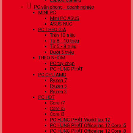
PC văn phòng - doanh nghiệp
MINI PC
Mini PC ASUS
ASUS NUC
PC THEO GIÁ
Trên 10 triệu
Từ 8 - 10 triệu
Từ 5 - 8 triệu
Dưới 5 triệu
THEO NHÓM
PC tuỳ chọn
PC HÙNG PHÁT
PC CPU AMD
Ryzen 7
Ryzen 5
Ryzen 3
PC HOT
Core i7
Core i5
Core i3
PC HÙNG PHÁT WorkFlex 12
PC HÙNG PHÁT Officeline 12 Core i5
PC HÙNG PHÁT Officeline 12 Core i3