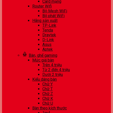
Card mạng
Router Wifi
Bộ Mesh WiFi
Bộ phát WiFi
Hãng sản xuất
TP-Link
Tenda
Draytek
D-Link
Asus
Aptek
Bàn, ghế gaming
Mức giá bàn
Trên 4 triệu
Từ 2 đến 4 triệu
Dưới 2 triệu
Kiểu dáng bàn
Chữ Y
Chữ T
Chữ Z
Chữ K
Chữ U
Bàn theo kích thước
1m4