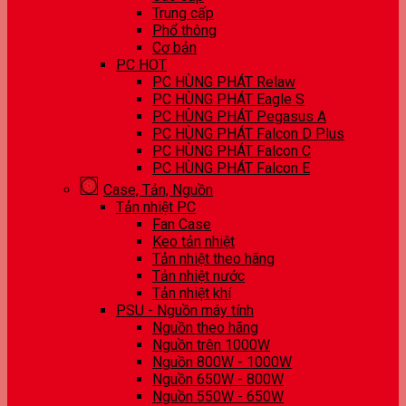
Trung cấp
Phổ thông
Cơ bản
PC HOT
PC HÙNG PHÁT Relaw
PC HÙNG PHÁT Eagle S
PC HÙNG PHÁT Pegasus A
PC HÙNG PHÁT Falcon D Plus
PC HÙNG PHÁT Falcon C
PC HÙNG PHÁT Falcon E
Case, Tản, Nguồn
Tản nhiệt PC
Fan Case
Keo tản nhiệt
Tản nhiệt theo hãng
Tản nhiệt nước
Tản nhiệt khí
PSU - Nguồn máy tính
Nguồn theo hãng
Nguồn trên 1000W
Nguồn 800W - 1000W
Nguồn 650W - 800W
Nguồn 550W - 650W