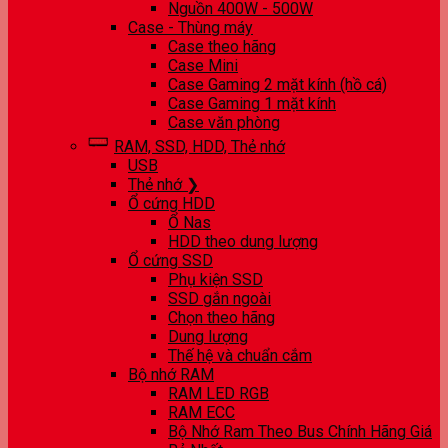
Nguồn 400W - 500W
Case - Thùng máy
Case theo hãng
Case Mini
Case Gaming 2 mặt kính (hồ cá)
Case Gaming 1 mặt kính
Case văn phòng
RAM, SSD, HDD, Thẻ nhớ
USB
Thẻ nhớ ❯
Ổ cứng HDD
Ổ Nas
HDD theo dung lượng
Ổ cứng SSD
Phụ kiện SSD
SSD gắn ngoài
Chọn theo hãng
Dung lượng
Thế hệ và chuẩn cắm
Bộ nhớ RAM
RAM LED RGB
RAM ECC
Bộ Nhớ Ram Theo Bus Chính Hãng Giá