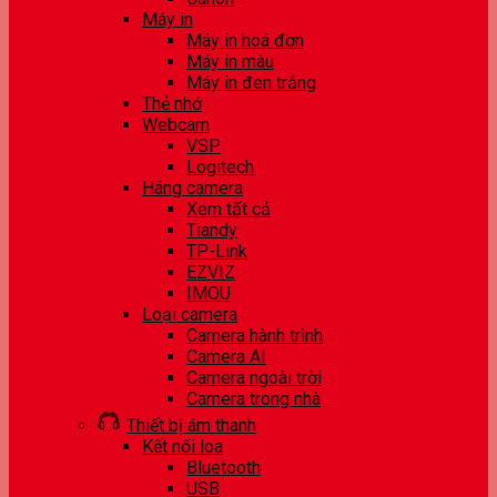
Máy in
Máy in hoá đơn
Máy in màu
Máy in đen trắng
Thẻ nhớ
Webcam
VSP
Logitech
Hãng camera
Xem tất cả
Tiandy
TP-Link
EZVIZ
IMOU
Loại camera
Camera hành trình
Camera AI
Camera ngoài trời
Camera trong nhà
Thiết bị âm thanh
Kết nối loa
Bluetooth
USB