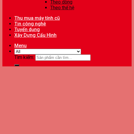
Theo dòng
Theo thế hệ
Thu mua máy tính cũ
Tin công nghệ
Tuyển dụng
Xây Dựng Cấu Hình
Menu
Tìm kiếm: