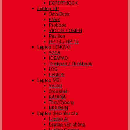
EXPERTBOOK
Laptop HP
OmniBook
ENVY
Probook
VICTUS / OMEN
Pavilion
HP 14 / HP 15
Laptop LENOVO
YOGA
IDEAPAD
Thinkpad / Thinkbook
LOQ
LEGION
Laptop MSI
Vector
Crosshair
KATANA
Thin/Cyborg
MODERN
Laptop theo nhu cầu
Laptop AI
Laptop văn phòng
Laptop Gaming