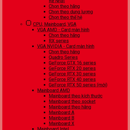
Rẻ Nhất
Chọn theo hãng
Chọn theo dung lượng
Chọn theo thế hệ
CPU, Mainboard, VGA
VGA AMD - Card màn hình
Chọn theo hãng
RX series
VGA NVIDIA - Card màn hình
Chọn theo hãng
Quadro Series
GeForce GTX 16 series
GeForce RTX 20 series
GeForce RTX 30 series
GeForce RTX 40 series
GeForce RTX 50 series (mới)
Mainboard AMD
Mainboard theo kích thước
Mainboard theo socket
Mainboard theo hãng
Mainboard A
Mainboard B
Mainboard X
Mainboard Intel