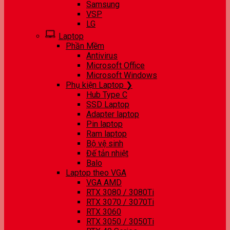
Samsung
VSP
LG
Laptop
Phần Mềm
Antivirus
Microsoft Office
Microsoft Windows
Phụ kiện Laptop ❯
Hub Type C
SSD Laptop
Adapter laptop
Pin laptop
Ram laptop
Bộ vệ sinh
Đế tản nhiệt
Balo
Laptop theo VGA
VGA AMD
RTX 3080 / 3080Ti
RTX 3070 / 3070Ti
RTX 3060
RTX 3050 / 3050Ti