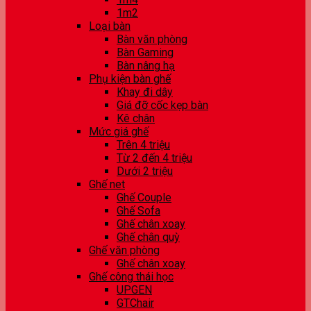
1m2
Loại bàn
Bàn văn phòng
Bàn Gaming
Bàn nâng hạ
Phụ kiện bàn ghế
Khay đi dây
Giá đỡ cốc kẹp bàn
Kê chân
Mức giá ghế
Trên 4 triệu
Từ 2 đến 4 triệu
Dưới 2 triệu
Ghế net
Ghế Couple
Ghế Sofa
Ghế chân xoay
Ghế chân quỳ
Ghế văn phòng
Ghế chân xoay
Ghế công thái học
UPGEN
GTChair