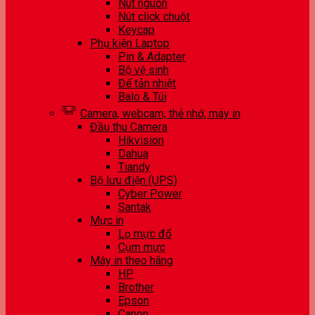
Nút nguồn
Nút click chuột
Keycap
Phụ kiện Laptop
Pin & Adapter
Bộ vệ sinh
Đế tản nhiệt
Balo & Túi
Camera, webcam, thẻ nhớ, máy in
Đầu thu Camera
Hikvision
Dahua
Tiandy
Bộ lưu điện (UPS)
Cyber Power
Santak
Mực in
Lọ mực đổ
Cụm mực
Máy in theo hãng
HP
Brother
Epson
Canon