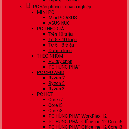
PC văn phòng - doanh nghiệp
MINI PC
Mini PC ASUS
ASUS NUC
PC THEO GIÁ
Trên 10 triệu
Từ 8 - 10 triệu
Từ 5 - 8 triệu
Dưới 5 triệu
THEO NHÓM
PC tuỳ chọn
PC HÙNG PHÁT
PC CPU AMD
Ryzen 7
Ryzen 5
Ryzen 3
PC HOT
Core i7
Core i5
Core i3
PC HÙNG PHÁT WorkFlex 12
PC HÙNG PHÁT Officeline 12 Core i5
PC HÙNG PHÁT Officeline 12 Core i3