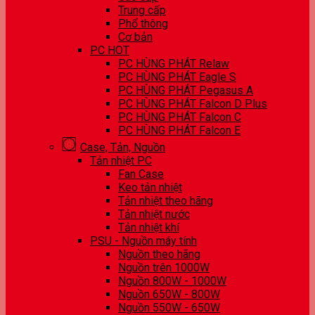
Trung cấp
Phổ thông
Cơ bản
PC HOT
PC HÙNG PHÁT Relaw
PC HÙNG PHÁT Eagle S
PC HÙNG PHÁT Pegasus A
PC HÙNG PHÁT Falcon D Plus
PC HÙNG PHÁT Falcon C
PC HÙNG PHÁT Falcon E
Case, Tản, Nguồn
Tản nhiệt PC
Fan Case
Keo tản nhiệt
Tản nhiệt theo hãng
Tản nhiệt nước
Tản nhiệt khí
PSU - Nguồn máy tính
Nguồn theo hãng
Nguồn trên 1000W
Nguồn 800W - 1000W
Nguồn 650W - 800W
Nguồn 550W - 650W