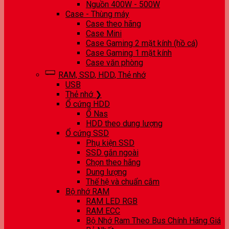
Nguồn 400W - 500W
Case - Thùng máy
Case theo hãng
Case Mini
Case Gaming 2 mặt kính (hồ cá)
Case Gaming 1 mặt kính
Case văn phòng
RAM, SSD, HDD, Thẻ nhớ
USB
Thẻ nhớ ❯
Ổ cứng HDD
Ổ Nas
HDD theo dung lượng
Ổ cứng SSD
Phụ kiện SSD
SSD gắn ngoài
Chọn theo hãng
Dung lượng
Thế hệ và chuẩn cắm
Bộ nhớ RAM
RAM LED RGB
RAM ECC
Bộ Nhớ Ram Theo Bus Chính Hãng Giá