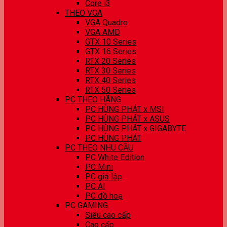
Core i3
THEO VGA
VGA Quadro
VGA AMD
GTX 10 Series
GTX 16 Series
RTX 20 Series
RTX 30 Series
RTX 40 Series
RTX 50 Series
PC THEO HÃNG
PC HÙNG PHÁT x MSI
PC HÙNG PHÁT x ASUS
PC HÙNG PHÁT x GIGABYTE
PC HÙNG PHÁT
PC THEO NHU CẦU
PC White Edition
PC Mini
PC giả lập
PC AI
PC đồ hoạ
PC GAMING
Siêu cao cấp
Cao cấp