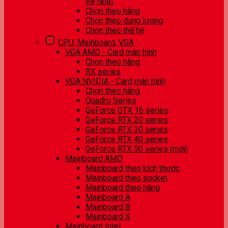
Rẻ Nhất
Chọn theo hãng
Chọn theo dung lượng
Chọn theo thế hệ
CPU, Mainboard, VGA
VGA AMD - Card màn hình
Chọn theo hãng
RX series
VGA NVIDIA - Card màn hình
Chọn theo hãng
Quadro Series
GeForce GTX 16 series
GeForce RTX 20 series
GeForce RTX 30 series
GeForce RTX 40 series
GeForce RTX 50 series (mới)
Mainboard AMD
Mainboard theo kích thước
Mainboard theo socket
Mainboard theo hãng
Mainboard A
Mainboard B
Mainboard X
Mainboard Intel