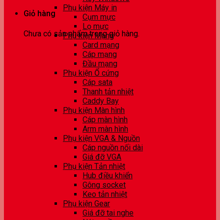
Phụ kiện Máy in
Giỏ hàng
Cụm mực
Lọ mực
Chưa có sản phẩm trong giỏ hàng.
Phụ kiện Mạng
Card mạng
Cáp mạng
Đầu mạng
Phụ kiện Ổ cứng
Cáp sata
Thanh tản nhiệt
Caddy Bay
Phụ kiện Màn hình
Cáp màn hình
Arm màn hình
Phụ kiện VGA & Nguồn
Cáp nguồn nối dài
Giá đỡ VGA
Phụ kiện Tản nhiệt
Hub điều khiển
Gông socket
Keo tản nhiệt
Phụ kiện Gear
Giá đỡ tai nghe