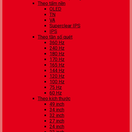
Theo tấm nền
OLED
TN
VA
Superclear IPS
IPS
Theo tần số quét
360 Hz
240 Hz
180 Hz
170 Hz
165 Hz
144 Hz
120 Hz
100 Hz
75 Hz
60 Hz
Theo kích thước
49 inch
34 inch
32 inch
27 inch
24 inch