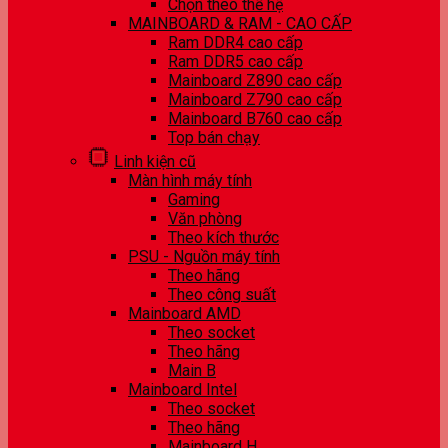
Chọn theo thế hệ
MAINBOARD & RAM - CAO CẤP
Ram DDR4 cao cấp
Ram DDR5 cao cấp
Mainboard Z890 cao cấp
Mainboard Z790 cao cấp
Mainboard B760 cao cấp
Top bán chạy
Linh kiện cũ
Màn hình máy tính
Gaming
Văn phòng
Theo kích thước
PSU - Nguồn máy tính
Theo hãng
Theo công suất
Mainboard AMD
Theo socket
Theo hãng
Main B
Mainboard Intel
Theo socket
Theo hãng
Mainboard H