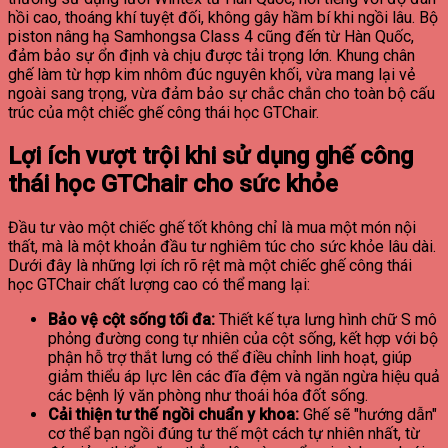
hồi cao, thoáng khí tuyệt đối, không gây hầm bí khi ngồi lâu. Bộ
piston nâng hạ Samhongsa Class 4 cũng đến từ Hàn Quốc,
đảm bảo sự ổn định và chịu được tải trọng lớn. Khung chân
ghế làm từ hợp kim nhôm đúc nguyên khối, vừa mang lại vẻ
ngoài sang trọng, vừa đảm bảo sự chắc chắn cho toàn bộ cấu
trúc của một chiếc ghế công thái học GTChair.
Lợi ích vượt trội khi sử dụng ghế công
thái học GTChair cho sức khỏe
Đầu tư vào một chiếc ghế tốt không chỉ là mua một món nội
thất, mà là một khoản đầu tư nghiêm túc cho sức khỏe lâu dài.
Dưới đây là những lợi ích rõ rệt mà một chiếc ghế công thái
học GTChair chất lượng cao có thể mang lại:
Bảo vệ cột sống tối đa:
Thiết kế tựa lưng hình chữ S mô
phỏng đường cong tự nhiên của cột sống, kết hợp với bộ
phận hỗ trợ thắt lưng có thể điều chỉnh linh hoạt, giúp
giảm thiểu áp lực lên các đĩa đệm và ngăn ngừa hiệu quả
các bệnh lý văn phòng như thoái hóa đốt sống.
Cải thiện tư thế ngồi chuẩn y khoa:
Ghế sẽ "hướng dẫn"
cơ thể bạn ngồi đúng tư thế một cách tự nhiên nhất, từ