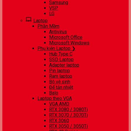
Samsung
VSP
LG
Laptop
Phần Mềm
Antivirus
Microsoft Office
Microsoft Windows
Phụ kiện Laptop ❯
Hub Type C
SSD Laptop
Adapter laptop
Pin laptop
Ram laptop
Bộ vệ sinh
Đế tản nhiệt
Balo
Laptop theo VGA
VGA AMD
RTX 3080 / 3080Ti
RTX 3070 / 3070Ti
RTX 3060
RTX 3050 / 3050Ti