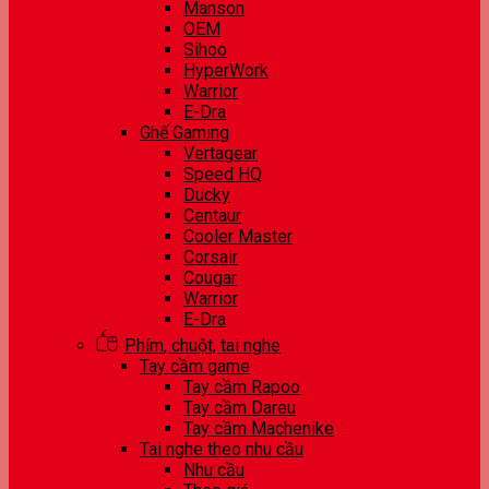
Manson
OEM
Sihoo
HyperWork
Warrior
E-Dra
Ghế Gaming
Vertagear
Speed HQ
Ducky
Centaur
Cooler Master
Corsair
Cougar
Warrior
E-Dra
Phím, chuột, tai nghe
Tay cầm game
Tay cầm Rapoo
Tay cầm Dareu
Tay cầm Machenike
Tai nghe theo nhu cầu
Nhu cầu