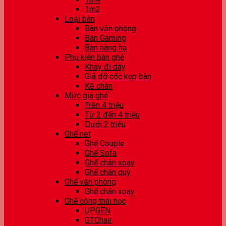
1m2
Loại bàn
Bàn văn phòng
Bàn Gaming
Bàn nâng hạ
Phụ kiện bàn ghế
Khay đi dây
Giá đỡ cốc kẹp bàn
Kê chân
Mức giá ghế
Trên 4 triệu
Từ 2 đến 4 triệu
Dưới 2 triệu
Ghế net
Ghế Couple
Ghế Sofa
Ghế chân xoay
Ghế chân quỳ
Ghế văn phòng
Ghế chân xoay
Ghế công thái học
UPGEN
GTChair