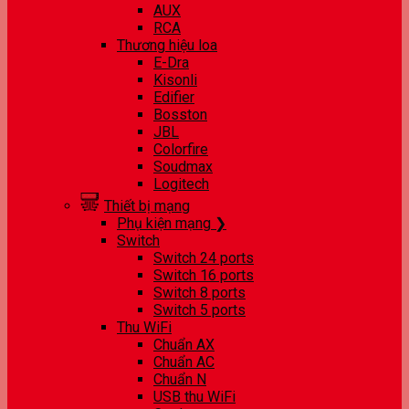
AUX
RCA
Thương hiệu loa
E-Dra
Kisonli
Edifier
Bosston
JBL
Colorfire
Soudmax
Logitech
Thiết bị mạng
Phụ kiện mạng ❯
Switch
Switch 24 ports
Switch 16 ports
Switch 8 ports
Switch 5 ports
Thu WiFi
Chuẩn AX
Chuẩn AC
Chuẩn N
USB thu WiFi