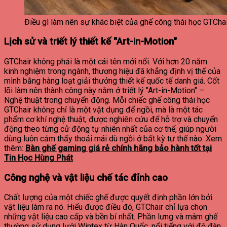
Điều gì làm nên sự khác biệt của ghế công thái học GTCha
Lịch sử và triết lý thiết kế "Art-in-Motion"
GTChair không phải là một cái tên mới nổi. Với hơn 20 năm
kinh nghiệm trong ngành, thương hiệu đã khẳng định vị thế của
mình bằng hàng loạt giải thưởng thiết kế quốc tế danh giá. Cốt
lõi làm nên thành công này nằm ở triết lý "Art-in-Motion" –
Nghệ thuật trong chuyển động. Mỗi chiếc ghế công thái học
GTChair không chỉ là một vật dụng để ngồi, mà là một tác
phẩm cơ khí nghệ thuật, được nghiên cứu để hỗ trợ và chuyển
động theo từng cử động tự nhiên nhất của cơ thể, giúp người
dùng luôn cảm thấy thoải mái dù ngồi ở bất kỳ tư thế nào.
Xem
thêm:
Bàn ghế gaming giá rẻ chính hãng bảo hành tốt tại
Tin Học Hùng Phát
Công nghệ và vật liệu chế tác đỉnh cao
Chất lượng của một chiếc ghế được quyết định phần lớn bởi
vật liệu làm ra nó. Hiểu được điều đó, GTChair chỉ lựa chọn
những vật liệu cao cấp và bền bỉ nhất. Phần lưng và mâm ghế
thường sử dụng lưới Wintex từ Hàn Quốc, nổi tiếng với độ đàn