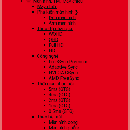
Màn hình, Tivi, Máy chiếu
Máy chiếu
Phụ kiện màn hình ❯
Đèn màn hình
Arm màn hình
Theo độ phân giải
WQHD
QHD
Full HD
HD
Công nghệ
FreeSync Premium
Adaptive Sync
NVIDIA GSync
AMD FreeSync
Thời gian phản hồi
5ms (GTG)
4ms (GTG)
2ms (GTG)
1ms (GTG)
0.5ms (GTG)
Theo bề mặt
Màn hình cong
Màn hình phẳng