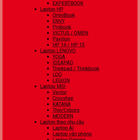
EXPERTBOOK
Laptop HP
OmniBook
ENVY
Probook
VICTUS / OMEN
Pavilion
HP 14 / HP 15
Laptop LENOVO
YOGA
IDEAPAD
Thinkpad / Thinkbook
LOQ
LEGION
Laptop MSI
Vector
Crosshair
KATANA
Thin/Cyborg
MODERN
Laptop theo nhu cầu
Laptop AI
Laptop văn phòng
Laptop Gaming