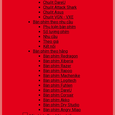
Chuột DareU
Chuột Attack Shark
Chuột Asus
Chuột VGN - VXE
Bàn phím theo nhu cầu
Phụ kiện bàn phím
Số lượng phím
Nhu cầu
Theo giá
Kết nối
Bàn phím theo hãng
Bàn phím Redragon
Bàn phím Xiberia
Bàn phím Razer
Bàn phím Rapoo
Bàn phím Machenike
Bàn phím Logitech
Bàn phím Fuhlen
Bàn phím DareU
Bàn phím Corsair
Bàn phím Akko
Bàn phím Dry Studio
Bàn phím Angry Miao