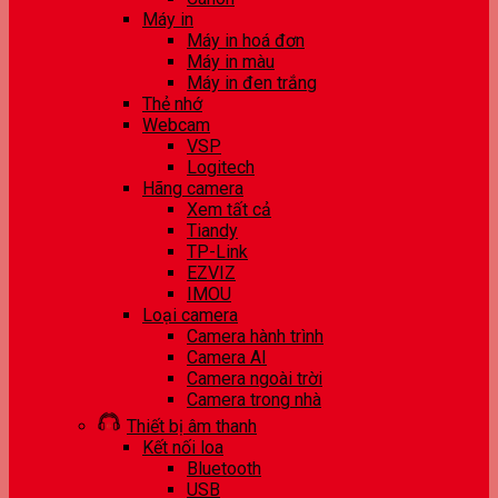
Máy in
Máy in hoá đơn
Máy in màu
Máy in đen trắng
Thẻ nhớ
Webcam
VSP
Logitech
Hãng camera
Xem tất cả
Tiandy
TP-Link
EZVIZ
IMOU
Loại camera
Camera hành trình
Camera AI
Camera ngoài trời
Camera trong nhà
Thiết bị âm thanh
Kết nối loa
Bluetooth
USB