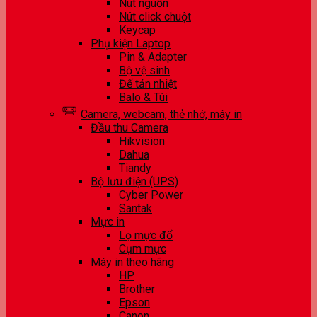
Nút nguồn
Nút click chuột
Keycap
Phụ kiện Laptop
Pin & Adapter
Bộ vệ sinh
Đế tản nhiệt
Balo & Túi
Camera, webcam, thẻ nhớ, máy in
Đầu thu Camera
Hikvision
Dahua
Tiandy
Bộ lưu điện (UPS)
Cyber Power
Santak
Mực in
Lọ mực đổ
Cụm mực
Máy in theo hãng
HP
Brother
Epson
Canon