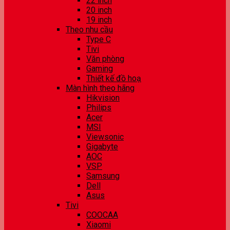
22 inch
20 inch
19 inch
Theo nhu cầu
Type C
Tivi
Văn phòng
Gaming
Thiết kế đồ hoạ
Màn hình theo hãng
Hikvision
Philips
Acer
MSI
Viewsonic
Gigabyte
AOC
VSP
Samsung
Dell
Asus
Tivi
COOCAA
Xiaomi