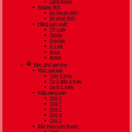
Card mạng
Router Wifi
Bộ Mesh WiFi
Bộ phát WiFi
Hãng sản xuất
TP-Link
Tenda
Draytek
D-Link
Asus
Aptek
Bàn, ghế gaming
Mức giá bàn
Trên 4 triệu
Từ 2 đến 4 triệu
Dưới 2 triệu
Kiểu dáng bàn
Chữ Y
Chữ T
Chữ Z
Chữ K
Chữ U
Bàn theo kích thước
1m4