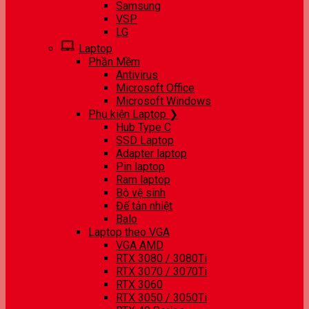
Samsung
VSP
LG
Laptop
Phần Mềm
Antivirus
Microsoft Office
Microsoft Windows
Phụ kiện Laptop ❯
Hub Type C
SSD Laptop
Adapter laptop
Pin laptop
Ram laptop
Bộ vệ sinh
Đế tản nhiệt
Balo
Laptop theo VGA
VGA AMD
RTX 3080 / 3080Ti
RTX 3070 / 3070Ti
RTX 3060
RTX 3050 / 3050Ti