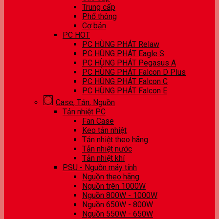
Trung cấp
Phổ thông
Cơ bản
PC HOT
PC HÙNG PHÁT Relaw
PC HÙNG PHÁT Eagle S
PC HÙNG PHÁT Pegasus A
PC HÙNG PHÁT Falcon D Plus
PC HÙNG PHÁT Falcon C
PC HÙNG PHÁT Falcon E
Case, Tản, Nguồn
Tản nhiệt PC
Fan Case
Keo tản nhiệt
Tản nhiệt theo hãng
Tản nhiệt nước
Tản nhiệt khí
PSU - Nguồn máy tính
Nguồn theo hãng
Nguồn trên 1000W
Nguồn 800W - 1000W
Nguồn 650W - 800W
Nguồn 550W - 650W