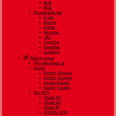
AUX
RCA
Thương hiệu loa
E-Dra
Kisonli
Edifier
Bosston
JBL
Colorfire
Soudmax
Logitech
Thiết bị mạng
Phụ kiện mạng ❯
Switch
Switch 24 ports
Switch 16 ports
Switch 8 ports
Switch 5 ports
Thu WiFi
Chuẩn AX
Chuẩn AC
Chuẩn N
USB thu WiFi