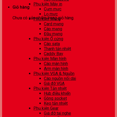
Phụ kiện Máy in
Giỏ hàng
Cụm mực
Lọ mực
Chưa có sản phẩm trong giỏ hàng.
Phụ kiện Mạng
Card mạng
Cáp mạng
Đầu mạng
Phụ kiện Ổ cứng
Cáp sata
Thanh tản nhiệt
Caddy Bay
Phụ kiện Màn hình
Cáp màn hình
Arm màn hình
Phụ kiện VGA & Nguồn
Cáp nguồn nối dài
Giá đỡ VGA
Phụ kiện Tản nhiệt
Hub điều khiển
Gông socket
Keo tản nhiệt
Phụ kiện Gear
Giá đỡ tai nghe