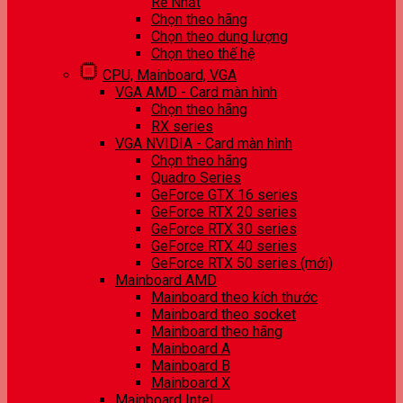
Rẻ Nhất
Chọn theo hãng
Chọn theo dung lượng
Chọn theo thế hệ
CPU, Mainboard, VGA
VGA AMD - Card màn hình
Chọn theo hãng
RX series
VGA NVIDIA - Card màn hình
Chọn theo hãng
Quadro Series
GeForce GTX 16 series
GeForce RTX 20 series
GeForce RTX 30 series
GeForce RTX 40 series
GeForce RTX 50 series (mới)
Mainboard AMD
Mainboard theo kích thước
Mainboard theo socket
Mainboard theo hãng
Mainboard A
Mainboard B
Mainboard X
Mainboard Intel