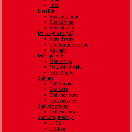
1m2
Loại bàn
Bàn văn phòng
Bàn Gaming
Bàn nâng hạ
Phụ kiện bàn ghế
Khay đi dây
Giá đỡ cốc kẹp bàn
Kê chân
Mức giá ghế
Trên 4 triệu
Từ 2 đến 4 triệu
Dưới 2 triệu
Ghế net
Ghế Couple
Ghế Sofa
Ghế chân xoay
Ghế chân quỳ
Ghế văn phòng
Ghế chân xoay
Ghế công thái học
UPGEN
GTChair