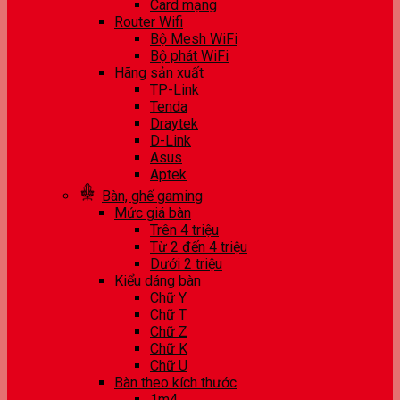
Card mạng
Router Wifi
Bộ Mesh WiFi
Bộ phát WiFi
Hãng sản xuất
TP-Link
Tenda
Draytek
D-Link
Asus
Aptek
Bàn, ghế gaming
Mức giá bàn
Trên 4 triệu
Từ 2 đến 4 triệu
Dưới 2 triệu
Kiểu dáng bàn
Chữ Y
Chữ T
Chữ Z
Chữ K
Chữ U
Bàn theo kích thước
1m4