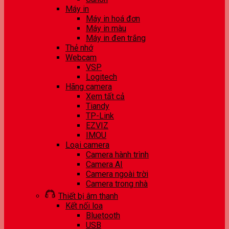
Máy in
Máy in hoá đơn
Máy in màu
Máy in đen trắng
Thẻ nhớ
Webcam
VSP
Logitech
Hãng camera
Xem tất cả
Tiandy
TP-Link
EZVIZ
IMOU
Loại camera
Camera hành trình
Camera AI
Camera ngoài trời
Camera trong nhà
Thiết bị âm thanh
Kết nối loa
Bluetooth
USB