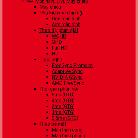
Màn hình, Tivi, Máy chiếu
Máy chiếu
Phụ kiện màn hình ❯
Đèn màn hình
Arm màn hình
Theo độ phân giải
WQHD
QHD
Full HD
HD
Công nghệ
FreeSync Premium
Adaptive Sync
NVIDIA GSync
AMD FreeSync
Thời gian phản hồi
5ms (GTG)
4ms (GTG)
2ms (GTG)
1ms (GTG)
0.5ms (GTG)
Theo bề mặt
Màn hình cong
Màn hình phẳng