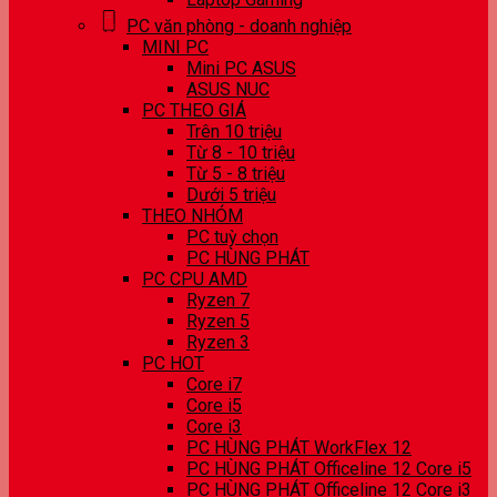
PC văn phòng - doanh nghiệp
MINI PC
Mini PC ASUS
ASUS NUC
PC THEO GIÁ
Trên 10 triệu
Từ 8 - 10 triệu
Từ 5 - 8 triệu
Dưới 5 triệu
THEO NHÓM
PC tuỳ chọn
PC HÙNG PHÁT
PC CPU AMD
Ryzen 7
Ryzen 5
Ryzen 3
PC HOT
Core i7
Core i5
Core i3
PC HÙNG PHÁT WorkFlex 12
PC HÙNG PHÁT Officeline 12 Core i5
PC HÙNG PHÁT Officeline 12 Core i3