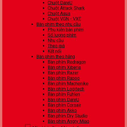
Chuột DareU
Chuột Attack Shark
Chuột Asus
Chuột VGN - VXE
Bàn phím theo nhu cầu
Phụ kiện bàn phím
Số lượng phím
Nhu cầu
Theo giá
Kết nối
Bàn phím theo hãng
Bàn phím Redragon
Bàn phím Xiberia
Bàn phím Razer
Bàn phím Rapoo
Bàn phím Machenike
Bàn phím Logitech
Bàn phím Fuhlen
Bàn phím DareU
Bàn phím Corsair
Bàn phím Akko
Bàn phím Dry Studio
Bàn phím Angry Miao