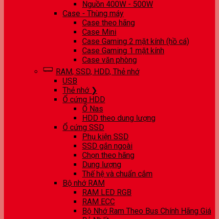
Nguồn 400W - 500W
Case - Thùng máy
Case theo hãng
Case Mini
Case Gaming 2 mặt kính (hồ cá)
Case Gaming 1 mặt kính
Case văn phòng
RAM, SSD, HDD, Thẻ nhớ
USB
Thẻ nhớ ❯
Ổ cứng HDD
Ổ Nas
HDD theo dung lượng
Ổ cứng SSD
Phụ kiện SSD
SSD gắn ngoài
Chọn theo hãng
Dung lượng
Thế hệ và chuẩn cắm
Bộ nhớ RAM
RAM LED RGB
RAM ECC
Bộ Nhớ Ram Theo Bus Chính Hãng Giá