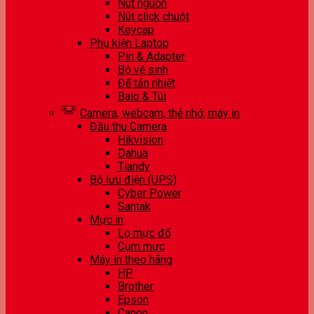
Nút nguồn
Nút click chuột
Keycap
Phụ kiện Laptop
Pin & Adapter
Bộ vệ sinh
Đế tản nhiệt
Balo & Túi
Camera, webcam, thẻ nhớ, máy in
Đầu thu Camera
Hikvision
Dahua
Tiandy
Bộ lưu điện (UPS)
Cyber Power
Santak
Mực in
Lọ mực đổ
Cụm mực
Máy in theo hãng
HP
Brother
Epson
Canon