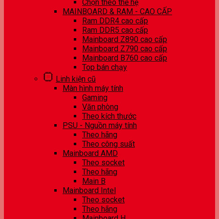
Chọn theo thế hệ
MAINBOARD & RAM - CAO CẤP
Ram DDR4 cao cấp
Ram DDR5 cao cấp
Mainboard Z890 cao cấp
Mainboard Z790 cao cấp
Mainboard B760 cao cấp
Top bán chạy
Linh kiện cũ
Màn hình máy tính
Gaming
Văn phòng
Theo kích thước
PSU - Nguồn máy tính
Theo hãng
Theo công suất
Mainboard AMD
Theo socket
Theo hãng
Main B
Mainboard Intel
Theo socket
Theo hãng
Mainboard H