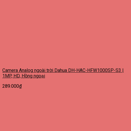
Camera Analog ngoài trời Dahua DH-HAC-HFW1000SP-S3 |
1MP, HD, Hồng ngoại
289.000
₫