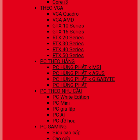
Core i3
THEO VGA
VGA Quadro
VGA AMD
GTX 10 Series
GTX 16 Series
RTX 20 Series
RTX 30 Series
RTX 40 Series
RTX 50 Series
PC THEO HÃNG
PC HÙNG PHÁT x MSI
PC HÙNG PHÁT x ASUS
PC HÙNG PHÁT x GIGABYTE
PC HÙNG PHÁT
PC THEO NHU CẦU
PC White Edition
PC Mini
PC giả lập
PC AI
PC đồ hoạ
PC GAMING
Siêu cao cấp
Cao cấp