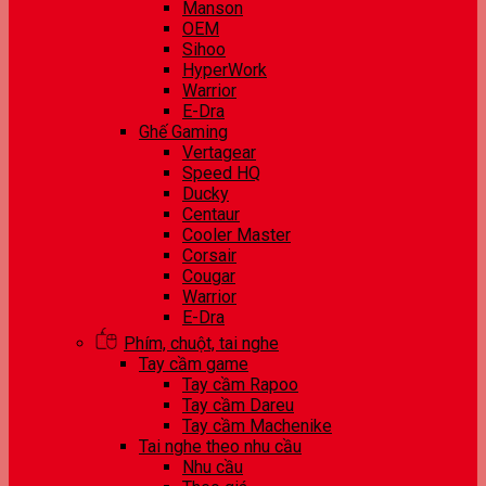
Manson
OEM
Sihoo
HyperWork
Warrior
E-Dra
Ghế Gaming
Vertagear
Speed HQ
Ducky
Centaur
Cooler Master
Corsair
Cougar
Warrior
E-Dra
Phím, chuột, tai nghe
Tay cầm game
Tay cầm Rapoo
Tay cầm Dareu
Tay cầm Machenike
Tai nghe theo nhu cầu
Nhu cầu