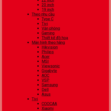
22 inch
20 inch
19 inch
Theo nhu cầu
Type C
Tivi
Văn phòng
Gaming
Thiết kế đồ hoạ
Màn hình theo hãng
Hikvision
Philips
Acer
MSI
Viewsonic
Gigabyte
AOC
VSP
Samsung
Dell
Asus
Tivi
COOCAA
Xiaomi