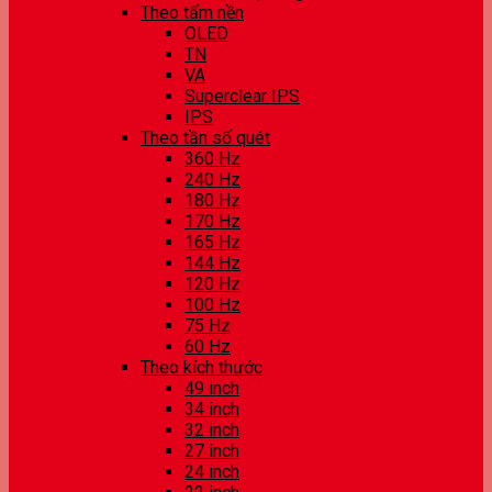
Theo tấm nền
OLED
TN
VA
Superclear IPS
IPS
Theo tần số quét
360 Hz
240 Hz
180 Hz
170 Hz
165 Hz
144 Hz
120 Hz
100 Hz
75 Hz
60 Hz
Theo kích thước
49 inch
34 inch
32 inch
27 inch
24 inch