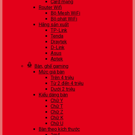
Card mạng
Router Wifi
Bộ Mesh WiFi
Bộ phát WiFi
Hãng sản xuất
TP-Link
Tenda
Draytek
D-Link
Asus
Aptek
Bàn, ghế gaming
Mức giá bàn
Trên 4 triệu
Từ 2 đến 4 triệu
Dưới 2 triệu
Kiểu dáng bàn
Chữ Y
Chữ T
Chữ Z
Chữ K
Chữ U
Bàn theo kích thước
1m4