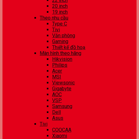
22 inch
20 inch
19 inch
Theo nhu cầu
Type C
Tivi
Văn phòng
Gaming
Thiết kế đồ hoạ
Màn hình theo hãng
Hikvision
Philips
Acer
MSI
Viewsonic
Gigabyte
AOC
VSP
Samsung
Dell
Asus
Tivi
COOCAA
Xiaomi