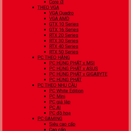
Core i3
THEO VGA
VGA Quadro
VGA AMD
GTX 10 Series
GTX 16 Series
RTX 20 Series
RTX 30 Series
RTX 40 Series
RTX 50 Series
PC THEO HÃNG
PC HÙNG PHÁT x MSI
PC HÙNG PHÁT x ASUS
PC HÙNG PHÁT x GIGABYTE
PC HÙNG PHÁT
PC THEO NHU CẦU
PC White Edition
PC Mini
PC giả lập
PC AI
PC đồ hoạ
PC GAMING
Siêu cao cấp
Cao cấp