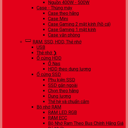
Nguồn 400W - 500W
Case - Thùng máy
Case theo hãng
Case Mini
Case Gaming 2 mặt kính (hồ cá)
Case Gaming 1 mặt kính
Case văn phòng
RAM, SSD, HDD, Thẻ nhớ
USB
Thẻ nhớ ❯
Ổ cứng HDD
Ổ Nas
HDD theo dung lượng
Ổ cứng SSD
Phụ kiện SSD
SSD gắn ngoài
Chọn theo hãng
Dung lượng
Thế hệ và chuẩn cắm
Bộ nhớ RAM
RAM LED RGB
RAM ECC
Bộ Nhớ Ram Theo Bus Chính Hãng Giá