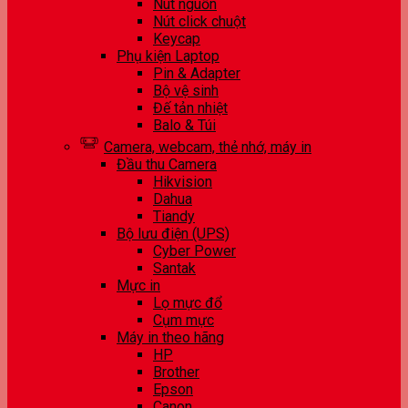
Nút nguồn
Nút click chuột
Keycap
Phụ kiện Laptop
Pin & Adapter
Bộ vệ sinh
Đế tản nhiệt
Balo & Túi
Camera, webcam, thẻ nhớ, máy in
Đầu thu Camera
Hikvision
Dahua
Tiandy
Bộ lưu điện (UPS)
Cyber Power
Santak
Mực in
Lọ mực đổ
Cụm mực
Máy in theo hãng
HP
Brother
Epson
Canon