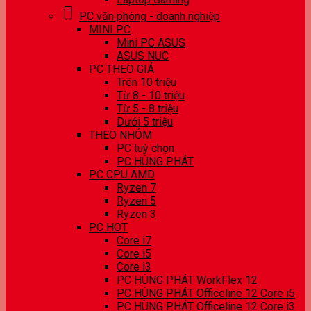
PC văn phòng - doanh nghiệp
MINI PC
Mini PC ASUS
ASUS NUC
PC THEO GIÁ
Trên 10 triệu
Từ 8 - 10 triệu
Từ 5 - 8 triệu
Dưới 5 triệu
THEO NHÓM
PC tuỳ chọn
PC HÙNG PHÁT
PC CPU AMD
Ryzen 7
Ryzen 5
Ryzen 3
PC HOT
Core i7
Core i5
Core i3
PC HÙNG PHÁT WorkFlex 12
PC HÙNG PHÁT Officeline 12 Core i5
PC HÙNG PHÁT Officeline 12 Core i3