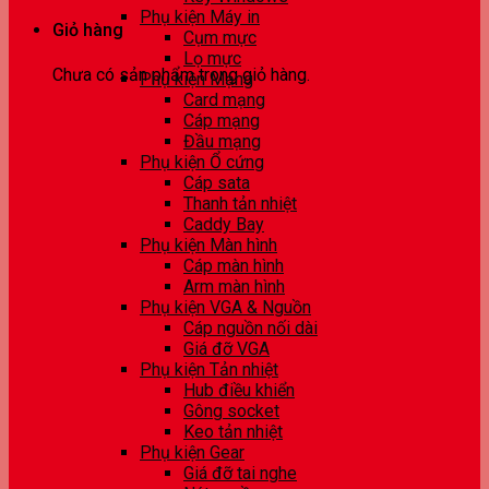
Phụ kiện Máy in
Giỏ hàng
Cụm mực
Lọ mực
Chưa có sản phẩm trong giỏ hàng.
Phụ kiện Mạng
Card mạng
Cáp mạng
Đầu mạng
Phụ kiện Ổ cứng
Cáp sata
Thanh tản nhiệt
Caddy Bay
Phụ kiện Màn hình
Cáp màn hình
Arm màn hình
Phụ kiện VGA & Nguồn
Cáp nguồn nối dài
Giá đỡ VGA
Phụ kiện Tản nhiệt
Hub điều khiển
Gông socket
Keo tản nhiệt
Phụ kiện Gear
Giá đỡ tai nghe