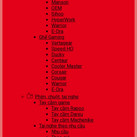
Manson
OEM
Sihoo
HyperWork
Warrior
E-Dra
Ghế Gaming
Vertagear
Speed HQ
Ducky
Centaur
Cooler Master
Corsair
Cougar
Warrior
E-Dra
Phím, chuột, tai nghe
Tay cầm game
Tay cầm Rapoo
Tay cầm Dareu
Tay cầm Machenike
Tai nghe theo nhu cầu
Nhu cầu