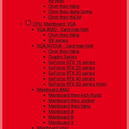
Rẻ Nhất
Chọn theo hãng
Chọn theo dung lượng
Chọn theo thế hệ
CPU, Mainboard, VGA
VGA AMD - Card màn hình
Chọn theo hãng
RX series
VGA NVIDIA - Card màn hình
Chọn theo hãng
Quadro Series
GeForce GTX 16 series
GeForce RTX 20 series
GeForce RTX 30 series
GeForce RTX 40 series
GeForce RTX 50 series (mới)
Mainboard AMD
Mainboard theo kích thước
Mainboard theo socket
Mainboard theo hãng
Mainboard A
Mainboard B
Mainboard X
Mainboard Intel