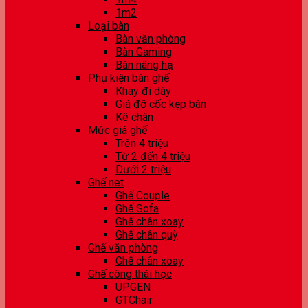
1m2
Loại bàn
Bàn văn phòng
Bàn Gaming
Bàn nâng hạ
Phụ kiện bàn ghế
Khay đi dây
Giá đỡ cốc kẹp bàn
Kê chân
Mức giá ghế
Trên 4 triệu
Từ 2 đến 4 triệu
Dưới 2 triệu
Ghế net
Ghế Couple
Ghế Sofa
Ghế chân xoay
Ghế chân quỳ
Ghế văn phòng
Ghế chân xoay
Ghế công thái học
UPGEN
GTChair