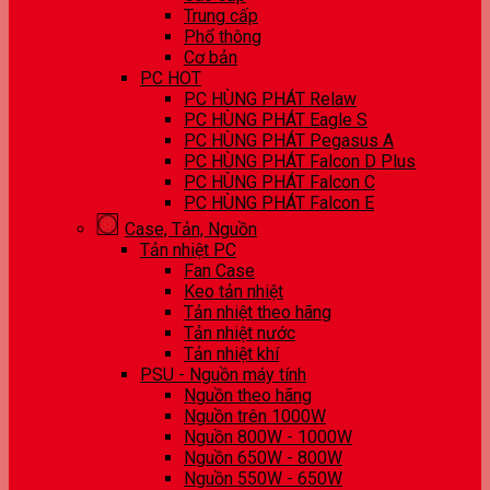
Trung cấp
Phổ thông
Cơ bản
PC HOT
PC HÙNG PHÁT Relaw
PC HÙNG PHÁT Eagle S
PC HÙNG PHÁT Pegasus A
PC HÙNG PHÁT Falcon D Plus
PC HÙNG PHÁT Falcon C
PC HÙNG PHÁT Falcon E
Case, Tản, Nguồn
Tản nhiệt PC
Fan Case
Keo tản nhiệt
Tản nhiệt theo hãng
Tản nhiệt nước
Tản nhiệt khí
PSU - Nguồn máy tính
Nguồn theo hãng
Nguồn trên 1000W
Nguồn 800W - 1000W
Nguồn 650W - 800W
Nguồn 550W - 650W