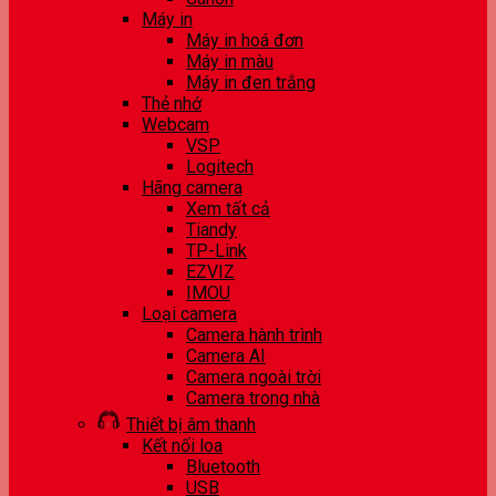
Máy in
Máy in hoá đơn
Máy in màu
Máy in đen trắng
Thẻ nhớ
Webcam
VSP
Logitech
Hãng camera
Xem tất cả
Tiandy
TP-Link
EZVIZ
IMOU
Loại camera
Camera hành trình
Camera AI
Camera ngoài trời
Camera trong nhà
Thiết bị âm thanh
Kết nối loa
Bluetooth
USB