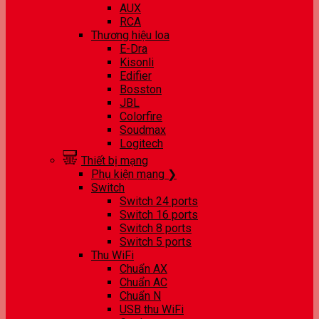
AUX
RCA
Thương hiệu loa
E-Dra
Kisonli
Edifier
Bosston
JBL
Colorfire
Soudmax
Logitech
Thiết bị mạng
Phụ kiện mạng ❯
Switch
Switch 24 ports
Switch 16 ports
Switch 8 ports
Switch 5 ports
Thu WiFi
Chuẩn AX
Chuẩn AC
Chuẩn N
USB thu WiFi