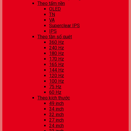
Theo tấm nền
OLED
TN
VA
Superclear IPS
IPS
Theo tần số quét
360 Hz
240 Hz
180 Hz
170 Hz
165 Hz
144 Hz
120 Hz
100 Hz
75 Hz
60 Hz
Theo kích thước
49 inch
34 inch
32 inch
27 inch
24 inch