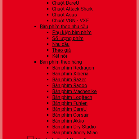
Chuột DareU
Chuột Attack Shark
Chuột Asus
Chuột VGN - VXE
Bàn phím theo nhu cầu
Phụ kiện bàn phím
Số lượng phím
Nhu cầu
Theo giá
Kết nối
Bàn phím theo hãng
Bàn phím Redragon
Bàn phím Xiberia
Bàn phím Razer
Bàn phím Rapoo
Bàn phím Machenike
Bàn phím Logitech
Bàn phím Fuhlen
Bàn phím DareU
Bàn phím Corsair
Bàn phím Akko
Bàn phím Dry Studio
Bàn phím Angry Miao