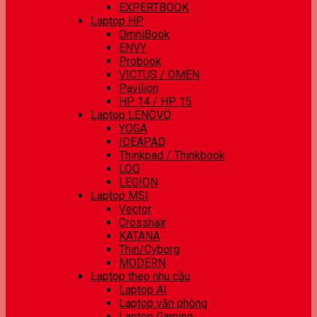
EXPERTBOOK
Laptop HP
OmniBook
ENVY
Probook
VICTUS / OMEN
Pavilion
HP 14 / HP 15
Laptop LENOVO
YOGA
IDEAPAD
Thinkpad / Thinkbook
LOQ
LEGION
Laptop MSI
Vector
Crosshair
KATANA
Thin/Cyborg
MODERN
Laptop theo nhu cầu
Laptop AI
Laptop văn phòng
Laptop Gaming