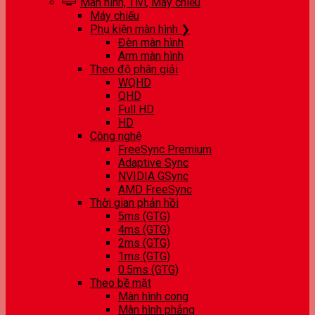
Màn hình, Tivi, Máy chiếu
Máy chiếu
Phụ kiện màn hình ❯
Đèn màn hình
Arm màn hình
Theo độ phân giải
WQHD
QHD
Full HD
HD
Công nghệ
FreeSync Premium
Adaptive Sync
NVIDIA GSync
AMD FreeSync
Thời gian phản hồi
5ms (GTG)
4ms (GTG)
2ms (GTG)
1ms (GTG)
0.5ms (GTG)
Theo bề mặt
Màn hình cong
Màn hình phẳng