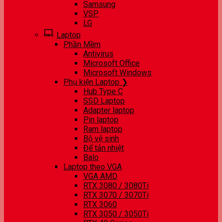
Samsung
VSP
LG
Laptop
Phần Mềm
Antivirus
Microsoft Office
Microsoft Windows
Phụ kiện Laptop ❯
Hub Type C
SSD Laptop
Adapter laptop
Pin laptop
Ram laptop
Bộ vệ sinh
Đế tản nhiệt
Balo
Laptop theo VGA
VGA AMD
RTX 3080 / 3080Ti
RTX 3070 / 3070Ti
RTX 3060
RTX 3050 / 3050Ti