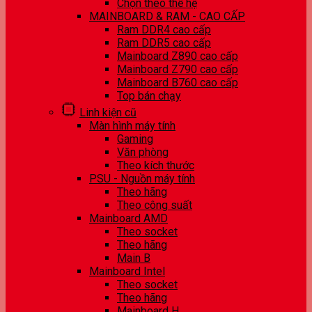
Chọn theo thế hệ
MAINBOARD & RAM - CAO CẤP
Ram DDR4 cao cấp
Ram DDR5 cao cấp
Mainboard Z890 cao cấp
Mainboard Z790 cao cấp
Mainboard B760 cao cấp
Top bán chạy
Linh kiện cũ
Màn hình máy tính
Gaming
Văn phòng
Theo kích thước
PSU - Nguồn máy tính
Theo hãng
Theo công suất
Mainboard AMD
Theo socket
Theo hãng
Main B
Mainboard Intel
Theo socket
Theo hãng
Mainboard H