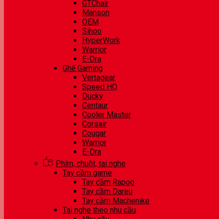
GTChair
Manson
OEM
Sihoo
HyperWork
Warrior
E-Dra
Ghế Gaming
Vertagear
Speed HQ
Ducky
Centaur
Cooler Master
Corsair
Cougar
Warrior
E-Dra
Phím, chuột, tai nghe
Tay cầm game
Tay cầm Rapoo
Tay cầm Dareu
Tay cầm Machenike
Tai nghe theo nhu cầu