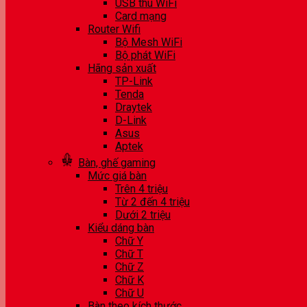
USB thu WiFi
Card mạng
Router Wifi
Bộ Mesh WiFi
Bộ phát WiFi
Hãng sản xuất
TP-Link
Tenda
Draytek
D-Link
Asus
Aptek
Bàn, ghế gaming
Mức giá bàn
Trên 4 triệu
Từ 2 đến 4 triệu
Dưới 2 triệu
Kiểu dáng bàn
Chữ Y
Chữ T
Chữ Z
Chữ K
Chữ U
Bàn theo kích thước