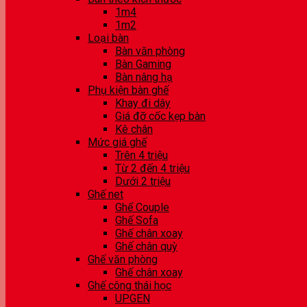
1m4
1m2
Loại bàn
Bàn văn phòng
Bàn Gaming
Bàn nâng hạ
Phụ kiện bàn ghế
Khay đi dây
Giá đỡ cốc kẹp bàn
Kê chân
Mức giá ghế
Trên 4 triệu
Từ 2 đến 4 triệu
Dưới 2 triệu
Ghế net
Ghế Couple
Ghế Sofa
Ghế chân xoay
Ghế chân quỳ
Ghế văn phòng
Ghế chân xoay
Ghế công thái học
UPGEN