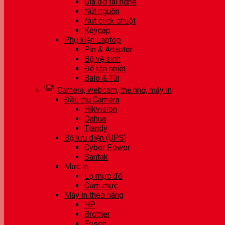
Giá đỡ tai nghe
Nút nguồn
Nút click chuột
Keycap
Phụ kiện Laptop
Pin & Adapter
Bộ vệ sinh
Đế tản nhiệt
Balo & Túi
Camera, webcam, thẻ nhớ, máy in
Đầu thu Camera
Hikvision
Dahua
Tiandy
Bộ lưu điện (UPS)
Cyber Power
Santak
Mực in
Lọ mực đổ
Cụm mực
Máy in theo hãng
HP
Brother
Epson