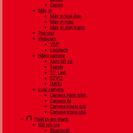
Canon
Máy in
Máy in hoá đơn
Máy in màu
Máy in đen trắng
Thẻ nhớ
Webcam
VSP
Logitech
Hãng camera
Xem tất cả
Tiandy
TP-Link
EZVIZ
IMOU
Loại camera
Camera hành trình
Camera AI
Camera ngoài trời
Camera trong nhà
Thiết bị âm thanh
Kết nối loa
Bluetooth