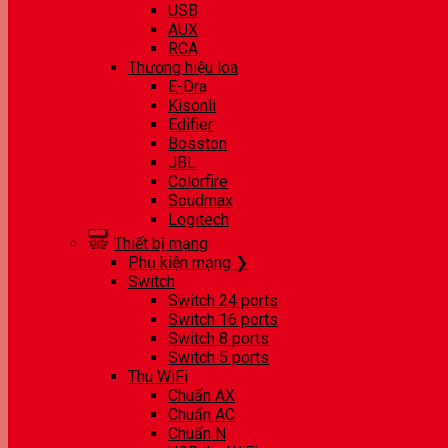
USB
AUX
RCA
Thương hiệu loa
E-Dra
Kisonli
Edifier
Bosston
JBL
Colorfire
Soudmax
Logitech
Thiết bị mạng
Phụ kiện mạng ❯
Switch
Switch 24 ports
Switch 16 ports
Switch 8 ports
Switch 5 ports
Thu WiFi
Chuẩn AX
Chuẩn AC
Chuẩn N