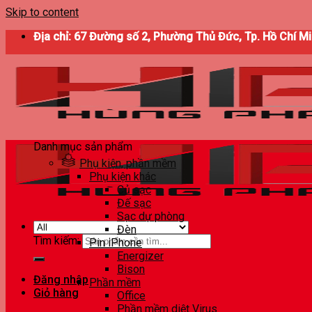
Skip to content
Địa chỉ: 67 Đường số 2, Phường Thủ Đức, Tp. Hồ Chí M
Danh mục sản phẩm
Phụ kiện, phần mềm
Phụ kiện khác
Củ sạc
Đế sạc
Sạc dự phòng
Đèn
Tìm kiếm:
Pin iPhone
Energizer
Bison
Đăng nhập
Phần mềm
Giỏ hàng
Office
Phần mềm diệt Virus