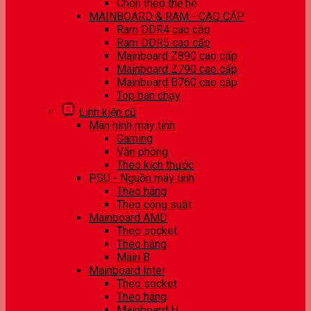
Chọn theo thế hệ
MAINBOARD & RAM - CAO CẤP
Ram DDR4 cao cấp
Ram DDR5 cao cấp
Mainboard Z890 cao cấp
Mainboard Z790 cao cấp
Mainboard B760 cao cấp
Top bán chạy
Linh kiện cũ
Màn hình máy tính
Gaming
Văn phòng
Theo kích thước
PSU - Nguồn máy tính
Theo hãng
Theo công suất
Mainboard AMD
Theo socket
Theo hãng
Main B
Mainboard Intel
Theo socket
Theo hãng
Mainboard H