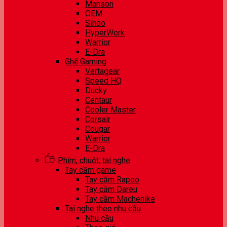
Manson
OEM
Sihoo
HyperWork
Warrior
E-Dra
Ghế Gaming
Vertagear
Speed HQ
Ducky
Centaur
Cooler Master
Corsair
Cougar
Warrior
E-Dra
Phím, chuột, tai nghe
Tay cầm game
Tay cầm Rapoo
Tay cầm Dareu
Tay cầm Machenike
Tai nghe theo nhu cầu
Nhu cầu