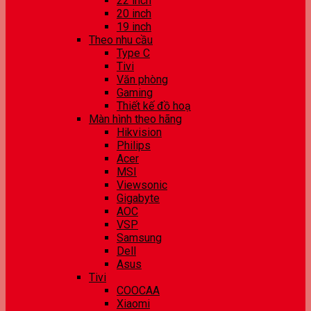
22 inch
20 inch
19 inch
Theo nhu cầu
Type C
Tivi
Văn phòng
Gaming
Thiết kế đồ hoạ
Màn hình theo hãng
Hikvision
Philips
Acer
MSI
Viewsonic
Gigabyte
AOC
VSP
Samsung
Dell
Asus
Tivi
COOCAA
Xiaomi