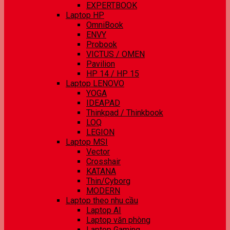
EXPERTBOOK
Laptop HP
OmniBook
ENVY
Probook
VICTUS / OMEN
Pavilion
HP 14 / HP 15
Laptop LENOVO
YOGA
IDEAPAD
Thinkpad / Thinkbook
LOQ
LEGION
Laptop MSI
Vector
Crosshair
KATANA
Thin/Cyborg
MODERN
Laptop theo nhu cầu
Laptop AI
Laptop văn phòng
Laptop Gaming