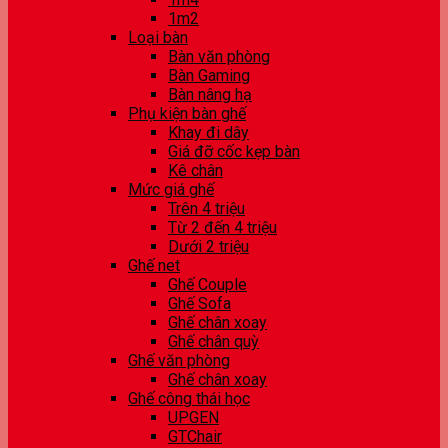
1m2
Loại bàn
Bàn văn phòng
Bàn Gaming
Bàn nâng hạ
Phụ kiện bàn ghế
Khay đi dây
Giá đỡ cốc kẹp bàn
Kê chân
Mức giá ghế
Trên 4 triệu
Từ 2 đến 4 triệu
Dưới 2 triệu
Ghế net
Ghế Couple
Ghế Sofa
Ghế chân xoay
Ghế chân quỳ
Ghế văn phòng
Ghế chân xoay
Ghế công thái học
UPGEN
GTChair