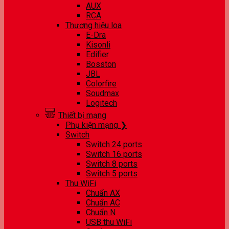
AUX
RCA
Thương hiệu loa
E-Dra
Kisonli
Edifier
Bosston
JBL
Colorfire
Soudmax
Logitech
Thiết bị mạng
Phụ kiện mạng ❯
Switch
Switch 24 ports
Switch 16 ports
Switch 8 ports
Switch 5 ports
Thu WiFi
Chuẩn AX
Chuẩn AC
Chuẩn N
USB thu WiFi