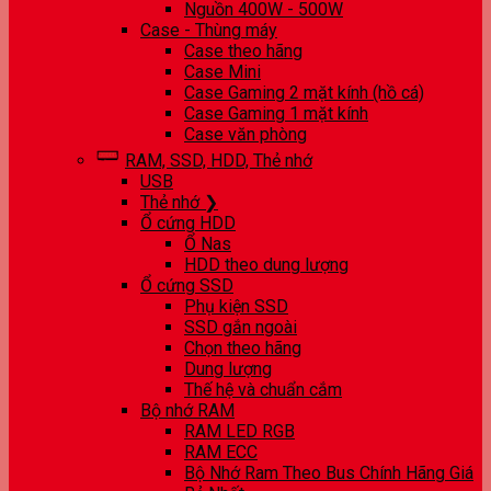
Nguồn 400W - 500W
Case - Thùng máy
Case theo hãng
Case Mini
Case Gaming 2 mặt kính (hồ cá)
Case Gaming 1 mặt kính
Case văn phòng
RAM, SSD, HDD, Thẻ nhớ
USB
Thẻ nhớ ❯
Ổ cứng HDD
Ổ Nas
HDD theo dung lượng
Ổ cứng SSD
Phụ kiện SSD
SSD gắn ngoài
Chọn theo hãng
Dung lượng
Thế hệ và chuẩn cắm
Bộ nhớ RAM
RAM LED RGB
RAM ECC
Bộ Nhớ Ram Theo Bus Chính Hãng Giá