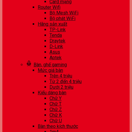
Card mạng
Router Wifi
Bộ Mesh WiFi
Bộ phát WiFi
Hãng sản xuất
TP-Link
Tenda
Draytek
D-Link
Asus
Aptek
Bàn, ghế gaming
Mức giá bàn
Trên 4 triệu
Từ 2 đến 4 triệu
Dưới 2 triệu
Kiểu dáng bàn
Chữ Y
Chữ T
Chữ Z
Chữ K
Chữ U
Bàn theo kích thước
1m4