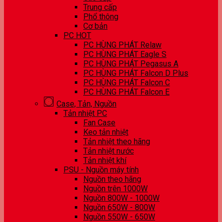
Trung cấp
Phổ thông
Cơ bản
PC HOT
PC HÙNG PHÁT Relaw
PC HÙNG PHÁT Eagle S
PC HÙNG PHÁT Pegasus A
PC HÙNG PHÁT Falcon D Plus
PC HÙNG PHÁT Falcon C
PC HÙNG PHÁT Falcon E
Case, Tản, Nguồn
Tản nhiệt PC
Fan Case
Keo tản nhiệt
Tản nhiệt theo hãng
Tản nhiệt nước
Tản nhiệt khí
PSU - Nguồn máy tính
Nguồn theo hãng
Nguồn trên 1000W
Nguồn 800W - 1000W
Nguồn 650W - 800W
Nguồn 550W - 650W