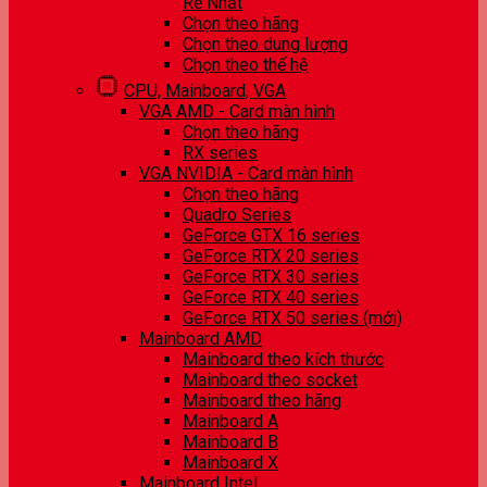
Rẻ Nhất
Chọn theo hãng
Chọn theo dung lượng
Chọn theo thế hệ
CPU, Mainboard, VGA
VGA AMD - Card màn hình
Chọn theo hãng
RX series
VGA NVIDIA - Card màn hình
Chọn theo hãng
Quadro Series
GeForce GTX 16 series
GeForce RTX 20 series
GeForce RTX 30 series
GeForce RTX 40 series
GeForce RTX 50 series (mới)
Mainboard AMD
Mainboard theo kích thước
Mainboard theo socket
Mainboard theo hãng
Mainboard A
Mainboard B
Mainboard X
Mainboard Intel