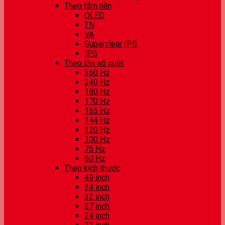
Theo tấm nền
OLED
TN
VA
Superclear IPS
IPS
Theo tần số quét
360 Hz
240 Hz
180 Hz
170 Hz
165 Hz
144 Hz
120 Hz
100 Hz
75 Hz
60 Hz
Theo kích thước
49 inch
34 inch
32 inch
27 inch
24 inch