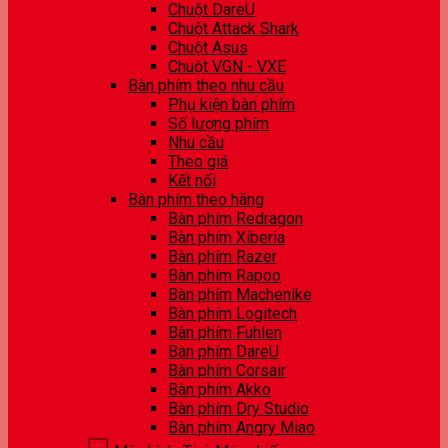
Chuột DareU
Chuột Attack Shark
Chuột Asus
Chuột VGN - VXE
Bàn phím theo nhu cầu
Phụ kiện bàn phím
Số lượng phím
Nhu cầu
Theo giá
Kết nối
Bàn phím theo hãng
Bàn phím Redragon
Bàn phím Xiberia
Bàn phím Razer
Bàn phím Rapoo
Bàn phím Machenike
Bàn phím Logitech
Bàn phím Fuhlen
Bàn phím DareU
Bàn phím Corsair
Bàn phím Akko
Bàn phím Dry Studio
Bàn phím Angry Miao