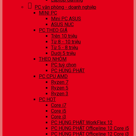
PC văn phòng - doanh nghiệp
MINI PC
Mini PC ASUS
ASUS NUC
PC THEO GIÁ
Trên 10 triệu
Từ 8 - 10 triệu
Từ 5 - 8 triệu
Dưới 5 triệu
THEO NHÓM
PC tuỳ chọn
PC HÙNG PHÁT
PC CPU AMD
Ryzen 7
Ryzen 5
Ryzen 3
PC HOT
Core i7
Core i5
Core i3
PC HÙNG PHÁT WorkFlex 12
PC HÙNG PHÁT Officeline 12 Core i5
PC HÙNG PHÁT Officeline 12 Core i3