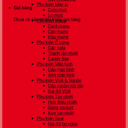
Phụ kiện Máy in
Giỏ hàng
Cụm mực
Lọ mực
Chưa có sản phẩm trong giỏ hàng.
Phụ kiện Mạng
Card mạng
Cáp mạng
Đầu mạng
Phụ kiện Ổ cứng
Cáp sata
Thanh tản nhiệt
Caddy Bay
Phụ kiện Màn hình
Cáp màn hình
Arm màn hình
Phụ kiện VGA & Nguồn
Cáp nguồn nối dài
Giá đỡ VGA
Phụ kiện Tản nhiệt
Hub điều khiển
Gông socket
Keo tản nhiệt
Phụ kiện Gear
Giá đỡ tai nghe