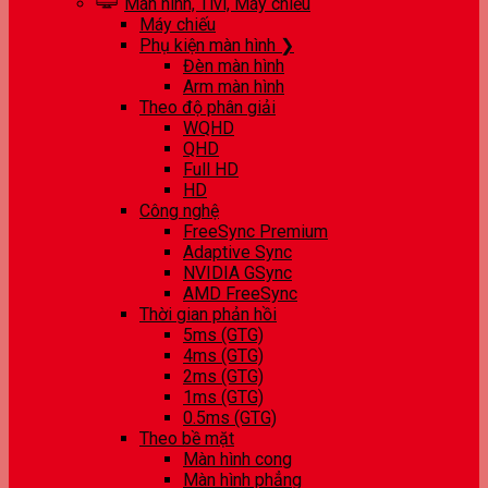
Màn hình, Tivi, Máy chiếu
Máy chiếu
Phụ kiện màn hình ❯
Đèn màn hình
Arm màn hình
Theo độ phân giải
WQHD
QHD
Full HD
HD
Công nghệ
FreeSync Premium
Adaptive Sync
NVIDIA GSync
AMD FreeSync
Thời gian phản hồi
5ms (GTG)
4ms (GTG)
2ms (GTG)
1ms (GTG)
0.5ms (GTG)
Theo bề mặt
Màn hình cong
Màn hình phẳng