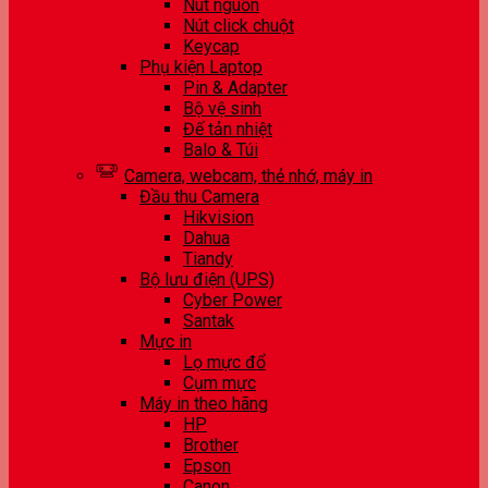
Nút nguồn
Nút click chuột
Keycap
Phụ kiện Laptop
Pin & Adapter
Bộ vệ sinh
Đế tản nhiệt
Balo & Túi
Camera, webcam, thẻ nhớ, máy in
Đầu thu Camera
Hikvision
Dahua
Tiandy
Bộ lưu điện (UPS)
Cyber Power
Santak
Mực in
Lọ mực đổ
Cụm mực
Máy in theo hãng
HP
Brother
Epson
Canon