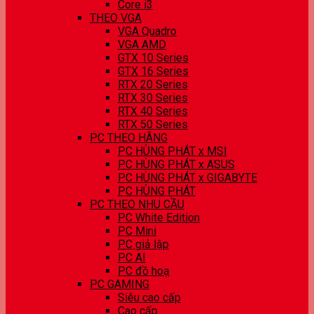
Core i3
THEO VGA
VGA Quadro
VGA AMD
GTX 10 Series
GTX 16 Series
RTX 20 Series
RTX 30 Series
RTX 40 Series
RTX 50 Series
PC THEO HÃNG
PC HÙNG PHÁT x MSI
PC HÙNG PHÁT x ASUS
PC HÙNG PHÁT x GIGABYTE
PC HÙNG PHÁT
PC THEO NHU CẦU
PC White Edition
PC Mini
PC giả lập
PC AI
PC đồ hoạ
PC GAMING
Siêu cao cấp
Cao cấp