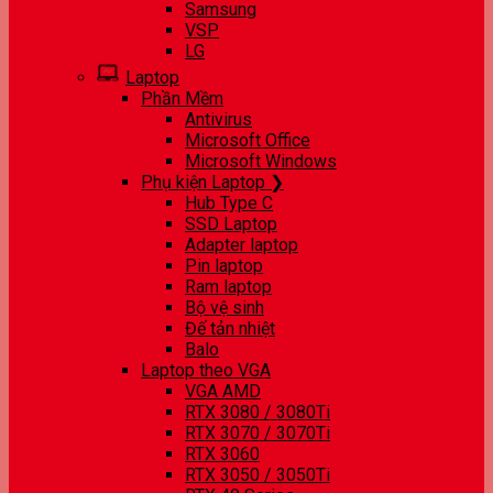
Samsung
VSP
LG
Laptop
Phần Mềm
Antivirus
Microsoft Office
Microsoft Windows
Phụ kiện Laptop ❯
Hub Type C
SSD Laptop
Adapter laptop
Pin laptop
Ram laptop
Bộ vệ sinh
Đế tản nhiệt
Balo
Laptop theo VGA
VGA AMD
RTX 3080 / 3080Ti
RTX 3070 / 3070Ti
RTX 3060
RTX 3050 / 3050Ti