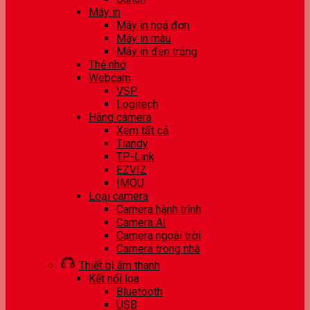
Máy in
Máy in hoá đơn
Máy in màu
Máy in đen trắng
Thẻ nhớ
Webcam
VSP
Logitech
Hãng camera
Xem tất cả
Tiandy
TP-Link
EZVIZ
IMOU
Loại camera
Camera hành trình
Camera AI
Camera ngoài trời
Camera trong nhà
Thiết bị âm thanh
Kết nối loa
Bluetooth
USB