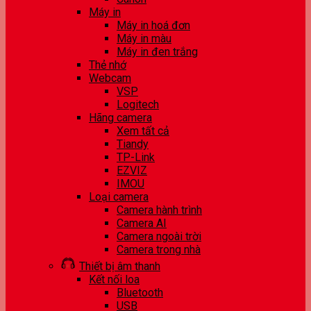
Máy in
Máy in hoá đơn
Máy in màu
Máy in đen trắng
Thẻ nhớ
Webcam
VSP
Logitech
Hãng camera
Xem tất cả
Tiandy
TP-Link
EZVIZ
IMOU
Loại camera
Camera hành trình
Camera AI
Camera ngoài trời
Camera trong nhà
Thiết bị âm thanh
Kết nối loa
Bluetooth
USB