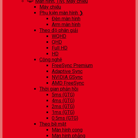
Màn hình, Tivi, Máy chiếu
Máy chiếu
Phụ kiện màn hình ❯
Đèn màn hình
Arm màn hình
Theo độ phân giải
WQHD
QHD
Full HD
HD
Công nghệ
FreeSync Premium
Adaptive Sync
NVIDIA GSync
AMD FreeSync
Thời gian phản hồi
5ms (GTG)
4ms (GTG)
2ms (GTG)
1ms (GTG)
0.5ms (GTG)
Theo bề mặt
Màn hình cong
Màn hình phẳng