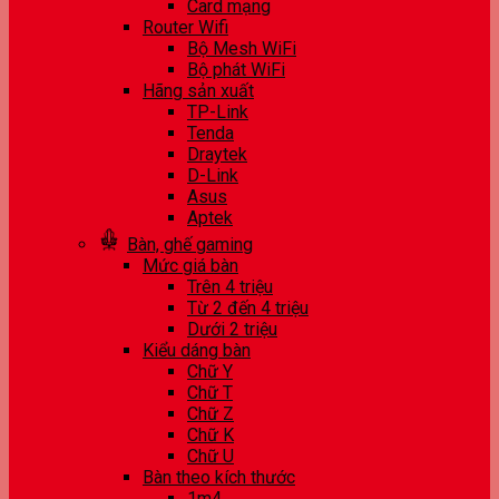
Card mạng
Router Wifi
Bộ Mesh WiFi
Bộ phát WiFi
Hãng sản xuất
TP-Link
Tenda
Draytek
D-Link
Asus
Aptek
Bàn, ghế gaming
Mức giá bàn
Trên 4 triệu
Từ 2 đến 4 triệu
Dưới 2 triệu
Kiểu dáng bàn
Chữ Y
Chữ T
Chữ Z
Chữ K
Chữ U
Bàn theo kích thước
1m4