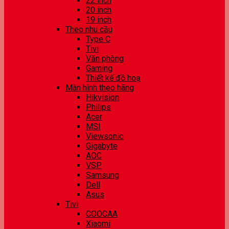
22 inch
20 inch
19 inch
Theo nhu cầu
Type C
Tivi
Văn phòng
Gaming
Thiết kế đồ hoạ
Màn hình theo hãng
Hikvision
Philips
Acer
MSI
Viewsonic
Gigabyte
AOC
VSP
Samsung
Dell
Asus
Tivi
COOCAA
Xiaomi