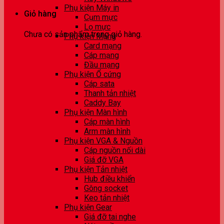
Phụ kiện Máy in
Giỏ hàng
Cụm mực
Lọ mực
Chưa có sản phẩm trong giỏ hàng.
Phụ kiện Mạng
Card mạng
Cáp mạng
Đầu mạng
Phụ kiện Ổ cứng
Cáp sata
Thanh tản nhiệt
Caddy Bay
Phụ kiện Màn hình
Cáp màn hình
Arm màn hình
Phụ kiện VGA & Nguồn
Cáp nguồn nối dài
Giá đỡ VGA
Phụ kiện Tản nhiệt
Hub điều khiển
Gông socket
Keo tản nhiệt
Phụ kiện Gear
Giá đỡ tai nghe