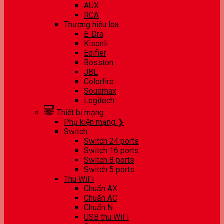
AUX
RCA
Thương hiệu loa
E-Dra
Kisonli
Edifier
Bosston
JBL
Colorfire
Soudmax
Logitech
Thiết bị mạng
Phụ kiện mạng ❯
Switch
Switch 24 ports
Switch 16 ports
Switch 8 ports
Switch 5 ports
Thu WiFi
Chuẩn AX
Chuẩn AC
Chuẩn N
USB thu WiFi