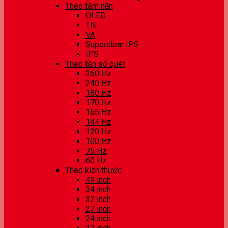
Theo tấm nền
OLED
TN
VA
Superclear IPS
IPS
Theo tần số quét
360 Hz
240 Hz
180 Hz
170 Hz
165 Hz
144 Hz
120 Hz
100 Hz
75 Hz
60 Hz
Theo kích thước
49 inch
34 inch
32 inch
27 inch
24 inch