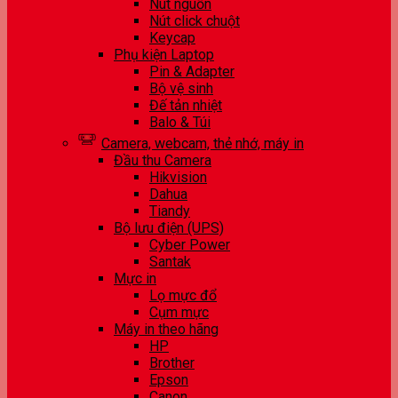
Nút nguồn
Nút click chuột
Keycap
Phụ kiện Laptop
Pin & Adapter
Bộ vệ sinh
Đế tản nhiệt
Balo & Túi
Camera, webcam, thẻ nhớ, máy in
Đầu thu Camera
Hikvision
Dahua
Tiandy
Bộ lưu điện (UPS)
Cyber Power
Santak
Mực in
Lọ mực đổ
Cụm mực
Máy in theo hãng
HP
Brother
Epson
Canon