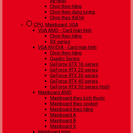
Rẻ Nhất
Chọn theo hãng
Chọn theo dung lượng
Chọn theo thế hệ
CPU, Mainboard, VGA
VGA AMD - Card màn hình
Chọn theo hãng
RX series
VGA NVIDIA - Card màn hình
Chọn theo hãng
Quadro Series
GeForce GTX 16 series
GeForce RTX 20 series
GeForce RTX 30 series
GeForce RTX 40 series
GeForce RTX 50 series (mới)
Mainboard AMD
Mainboard theo kích thước
Mainboard theo socket
Mainboard theo hãng
Mainboard A
Mainboard B
Mainboard X
Mainboard Intel