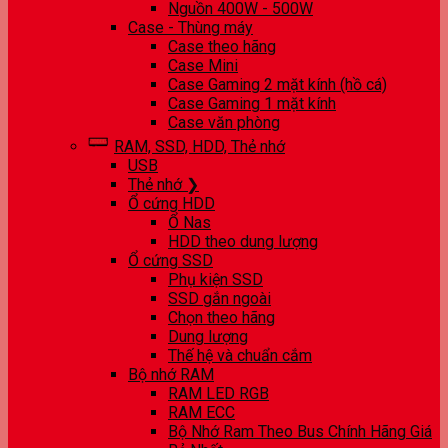
Nguồn 400W - 500W
Case - Thùng máy
Case theo hãng
Case Mini
Case Gaming 2 mặt kính (hồ cá)
Case Gaming 1 mặt kính
Case văn phòng
RAM, SSD, HDD, Thẻ nhớ
USB
Thẻ nhớ ❯
Ổ cứng HDD
Ổ Nas
HDD theo dung lượng
Ổ cứng SSD
Phụ kiện SSD
SSD gắn ngoài
Chọn theo hãng
Dung lượng
Thế hệ và chuẩn cắm
Bộ nhớ RAM
RAM LED RGB
RAM ECC
Bộ Nhớ Ram Theo Bus Chính Hãng Giá