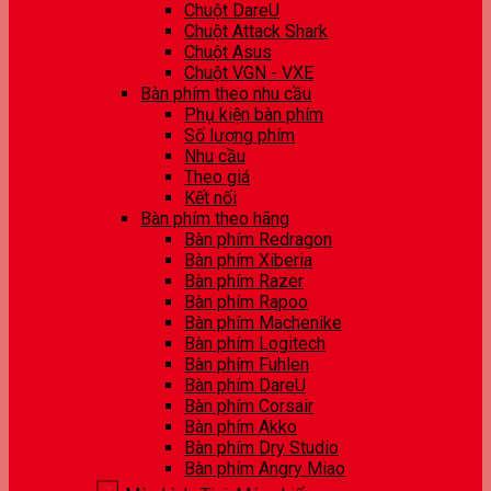
Chuột DareU
Chuột Attack Shark
Chuột Asus
Chuột VGN - VXE
Bàn phím theo nhu cầu
Phụ kiện bàn phím
Số lượng phím
Nhu cầu
Theo giá
Kết nối
Bàn phím theo hãng
Bàn phím Redragon
Bàn phím Xiberia
Bàn phím Razer
Bàn phím Rapoo
Bàn phím Machenike
Bàn phím Logitech
Bàn phím Fuhlen
Bàn phím DareU
Bàn phím Corsair
Bàn phím Akko
Bàn phím Dry Studio
Bàn phím Angry Miao