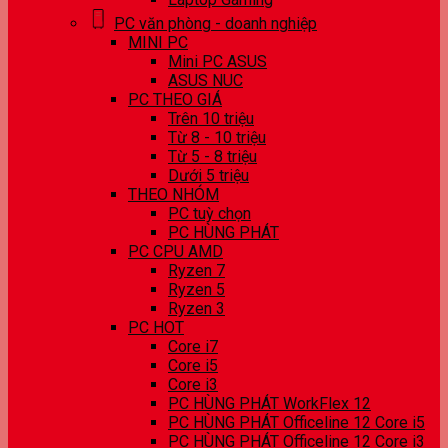
PC văn phòng - doanh nghiệp
MINI PC
Mini PC ASUS
ASUS NUC
PC THEO GIÁ
Trên 10 triệu
Từ 8 - 10 triệu
Từ 5 - 8 triệu
Dưới 5 triệu
THEO NHÓM
PC tuỳ chọn
PC HÙNG PHÁT
PC CPU AMD
Ryzen 7
Ryzen 5
Ryzen 3
PC HOT
Core i7
Core i5
Core i3
PC HÙNG PHÁT WorkFlex 12
PC HÙNG PHÁT Officeline 12 Core i5
PC HÙNG PHÁT Officeline 12 Core i3