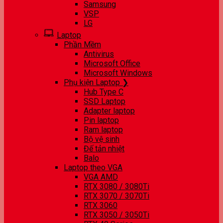
Samsung
VSP
LG
Laptop
Phần Mềm
Antivirus
Microsoft Office
Microsoft Windows
Phụ kiện Laptop ❯
Hub Type C
SSD Laptop
Adapter laptop
Pin laptop
Ram laptop
Bộ vệ sinh
Đế tản nhiệt
Balo
Laptop theo VGA
VGA AMD
RTX 3080 / 3080Ti
RTX 3070 / 3070Ti
RTX 3060
RTX 3050 / 3050Ti