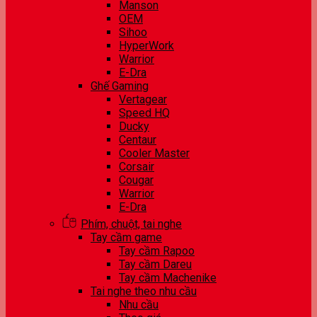
Manson
OEM
Sihoo
HyperWork
Warrior
E-Dra
Ghế Gaming
Vertagear
Speed HQ
Ducky
Centaur
Cooler Master
Corsair
Cougar
Warrior
E-Dra
Phím, chuột, tai nghe
Tay cầm game
Tay cầm Rapoo
Tay cầm Dareu
Tay cầm Machenike
Tai nghe theo nhu cầu
Nhu cầu