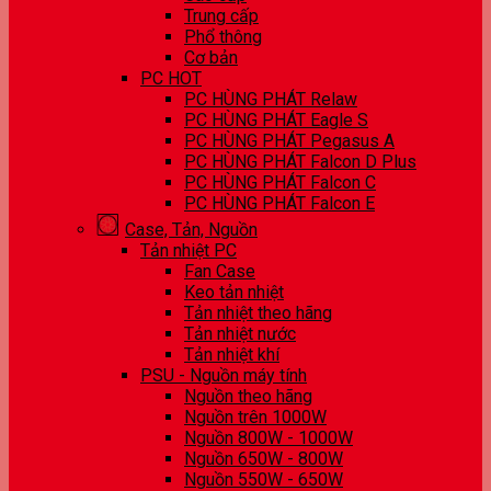
Trung cấp
Phổ thông
Cơ bản
PC HOT
PC HÙNG PHÁT Relaw
PC HÙNG PHÁT Eagle S
PC HÙNG PHÁT Pegasus A
PC HÙNG PHÁT Falcon D Plus
PC HÙNG PHÁT Falcon C
PC HÙNG PHÁT Falcon E
Case, Tản, Nguồn
Tản nhiệt PC
Fan Case
Keo tản nhiệt
Tản nhiệt theo hãng
Tản nhiệt nước
Tản nhiệt khí
PSU - Nguồn máy tính
Nguồn theo hãng
Nguồn trên 1000W
Nguồn 800W - 1000W
Nguồn 650W - 800W
Nguồn 550W - 650W