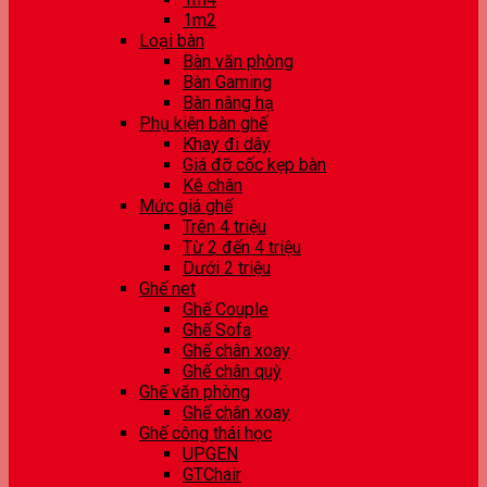
1m2
Loại bàn
Bàn văn phòng
Bàn Gaming
Bàn nâng hạ
Phụ kiện bàn ghế
Khay đi dây
Giá đỡ cốc kẹp bàn
Kê chân
Mức giá ghế
Trên 4 triệu
Từ 2 đến 4 triệu
Dưới 2 triệu
Ghế net
Ghế Couple
Ghế Sofa
Ghế chân xoay
Ghế chân quỳ
Ghế văn phòng
Ghế chân xoay
Ghế công thái học
UPGEN
GTChair