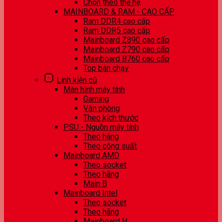
Chọn theo thế hệ
MAINBOARD & RAM - CAO CẤP
Ram DDR4 cao cấp
Ram DDR5 cao cấp
Mainboard Z890 cao cấp
Mainboard Z790 cao cấp
Mainboard B760 cao cấp
Top bán chạy
Linh kiện cũ
Màn hình máy tính
Gaming
Văn phòng
Theo kích thước
PSU - Nguồn máy tính
Theo hãng
Theo công suất
Mainboard AMD
Theo socket
Theo hãng
Main B
Mainboard Intel
Theo socket
Theo hãng
Mainboard H