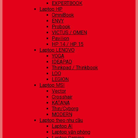
EXPERTBOOK
Laptop HP
OmniBook
ENVY
Probook
VICTUS / OMEN
Pavilion
HP 14 / HP 15
Laptop LENOVO
YOGA
IDEAPAD
Thinkpad / Thinkbook
LOQ
LEGION
Laptop MSI
Vector
Crosshair
KATANA
Thin/Cyborg
MODERN
Laptop theo nhu cầu
Laptop AI
Laptop văn phòng
Laptop Gaming