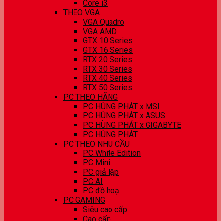
Core i3
THEO VGA
VGA Quadro
VGA AMD
GTX 10 Series
GTX 16 Series
RTX 20 Series
RTX 30 Series
RTX 40 Series
RTX 50 Series
PC THEO HÃNG
PC HÙNG PHÁT x MSI
PC HÙNG PHÁT x ASUS
PC HÙNG PHÁT x GIGABYTE
PC HÙNG PHÁT
PC THEO NHU CẦU
PC White Edition
PC Mini
PC giả lập
PC AI
PC đồ hoạ
PC GAMING
Siêu cao cấp
Cao cấp