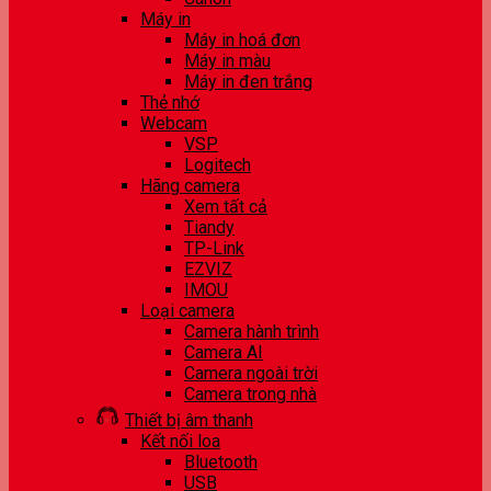
Máy in
Máy in hoá đơn
Máy in màu
Máy in đen trắng
Thẻ nhớ
Webcam
VSP
Logitech
Hãng camera
Xem tất cả
Tiandy
TP-Link
EZVIZ
IMOU
Loại camera
Camera hành trình
Camera AI
Camera ngoài trời
Camera trong nhà
Thiết bị âm thanh
Kết nối loa
Bluetooth
USB