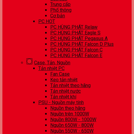
Trung cấp
Phổ thông
Cơ bản
PC HOT
PC HÙNG PHÁT Relaw
PC HÙNG PHÁT Eagle S
PC HÙNG PHÁT Pegasus A
PC HÙNG PHÁT Falcon D Plus
PC HÙNG PHÁT Falcon C
PC HÙNG PHÁT Falcon E
Case, Tản, Nguồn
Tản nhiệt PC
Fan Case
Keo tản nhiệt
Tản nhiệt theo hãng
Tản nhiệt nước
Tản nhiệt khí
PSU - Nguồn máy tính
Nguồn theo hãng
Nguồn trên 1000W
Nguồn 800W - 1000W
Nguồn 650W - 800W
Nguồn 550W - 650W