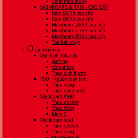
Chọn theo thế hệ
MAINBOARD & RAM - CAO CẤP
Ram DDR4 cao cấp
Ram DDR5 cao cấp
Mainboard Z890 cao cấp
Mainboard Z790 cao cấp
Mainboard B760 cao cấp
Top bán chạy
Linh kiện cũ
Màn hình máy tính
Gaming
Văn phòng
Theo kích thước
PSU - Nguồn máy tính
Theo hãng
Theo công suất
Mainboard AMD
Theo socket
Theo hãng
Main B
Mainboard Intel
Theo socket
Theo hãng
Mainboard H