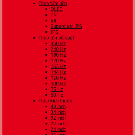
Theo tấm nền
OLED
TN
VA
Superclear IPS
IPS
Theo tần số quét
360 Hz
240 Hz
180 Hz
170 Hz
165 Hz
144 Hz
120 Hz
100 Hz
75 Hz
60 Hz
Theo kích thước
49 inch
34 inch
32 inch
27 inch
24 inch