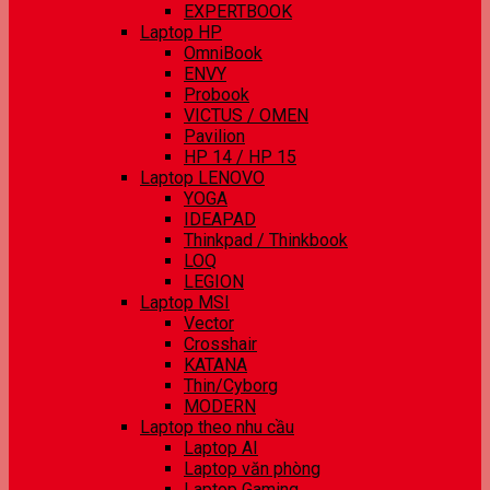
EXPERTBOOK
Laptop HP
OmniBook
ENVY
Probook
VICTUS / OMEN
Pavilion
HP 14 / HP 15
Laptop LENOVO
YOGA
IDEAPAD
Thinkpad / Thinkbook
LOQ
LEGION
Laptop MSI
Vector
Crosshair
KATANA
Thin/Cyborg
MODERN
Laptop theo nhu cầu
Laptop AI
Laptop văn phòng
Laptop Gaming