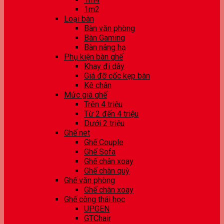
1m2
Loại bàn
Bàn văn phòng
Bàn Gaming
Bàn nâng hạ
Phụ kiện bàn ghế
Khay đi dây
Giá đỡ cốc kẹp bàn
Kê chân
Mức giá ghế
Trên 4 triệu
Từ 2 đến 4 triệu
Dưới 2 triệu
Ghế net
Ghế Couple
Ghế Sofa
Ghế chân xoay
Ghế chân quỳ
Ghế văn phòng
Ghế chân xoay
Ghế công thái học
UPGEN
GTChair