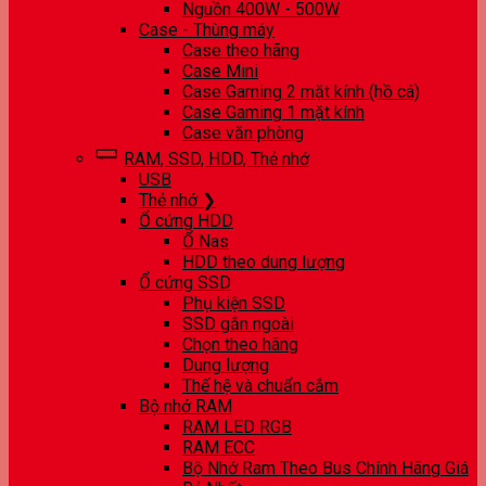
Nguồn 400W - 500W
Case - Thùng máy
Case theo hãng
Case Mini
Case Gaming 2 mặt kính (hồ cá)
Case Gaming 1 mặt kính
Case văn phòng
RAM, SSD, HDD, Thẻ nhớ
USB
Thẻ nhớ ❯
Ổ cứng HDD
Ổ Nas
HDD theo dung lượng
Ổ cứng SSD
Phụ kiện SSD
SSD gắn ngoài
Chọn theo hãng
Dung lượng
Thế hệ và chuẩn cắm
Bộ nhớ RAM
RAM LED RGB
RAM ECC
Bộ Nhớ Ram Theo Bus Chính Hãng Giá