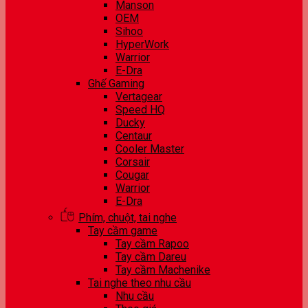
Manson
OEM
Sihoo
HyperWork
Warrior
E-Dra
Ghế Gaming
Vertagear
Speed HQ
Ducky
Centaur
Cooler Master
Corsair
Cougar
Warrior
E-Dra
Phím, chuột, tai nghe
Tay cầm game
Tay cầm Rapoo
Tay cầm Dareu
Tay cầm Machenike
Tai nghe theo nhu cầu
Nhu cầu