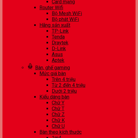
Card mạng
Router Wifi
Bộ Mesh WiFi
Bộ phát WiFi
Hãng sản xuất
TP-Link
Tenda
Draytek
D-Link
Asus
Aptek
Bàn, ghế gaming
Mức giá bàn
Trên 4 triệu
Từ 2 đến 4 triệu
Dưới 2 triệu
Kiểu dáng bàn
Chữ Y
Chữ T
Chữ Z
Chữ K
Chữ U
Bàn theo kích thước
1m4