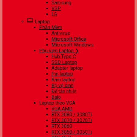
Samsung
VSP
LG
Laptop
Phần Mềm
Antivirus
Microsoft Office
Microsoft Windows
Phụ kiện Laptop ❯
Hub Type C
SSD Laptop
Adapter laptop
Pin laptop
Ram laptop
Bộ vệ sinh
Đế tản nhiệt
Balo
Laptop theo VGA
VGA AMD
RTX 3080 / 3080Ti
RTX 3070 / 3070Ti
RTX 3060
RTX 3050 / 3050Ti