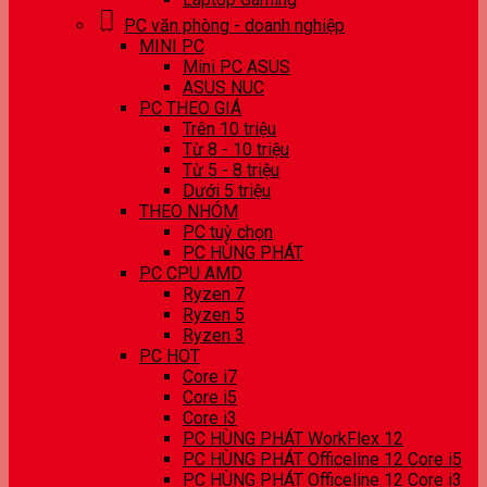
PC văn phòng - doanh nghiệp
MINI PC
Mini PC ASUS
ASUS NUC
PC THEO GIÁ
Trên 10 triệu
Từ 8 - 10 triệu
Từ 5 - 8 triệu
Dưới 5 triệu
THEO NHÓM
PC tuỳ chọn
PC HÙNG PHÁT
PC CPU AMD
Ryzen 7
Ryzen 5
Ryzen 3
PC HOT
Core i7
Core i5
Core i3
PC HÙNG PHÁT WorkFlex 12
PC HÙNG PHÁT Officeline 12 Core i5
PC HÙNG PHÁT Officeline 12 Core i3