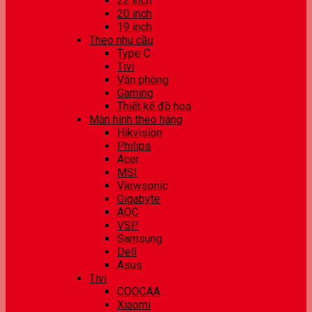
22 inch
20 inch
19 inch
Theo nhu cầu
Type C
Tivi
Văn phòng
Gaming
Thiết kế đồ hoạ
Màn hình theo hãng
Hikvision
Philips
Acer
MSI
Viewsonic
Gigabyte
AOC
VSP
Samsung
Dell
Asus
Tivi
COOCAA
Xiaomi