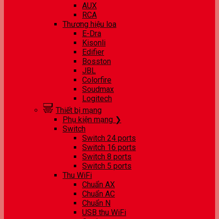
AUX
RCA
Thương hiệu loa
E-Dra
Kisonli
Edifier
Bosston
JBL
Colorfire
Soudmax
Logitech
Thiết bị mạng
Phụ kiện mạng ❯
Switch
Switch 24 ports
Switch 16 ports
Switch 8 ports
Switch 5 ports
Thu WiFi
Chuẩn AX
Chuẩn AC
Chuẩn N
USB thu WiFi