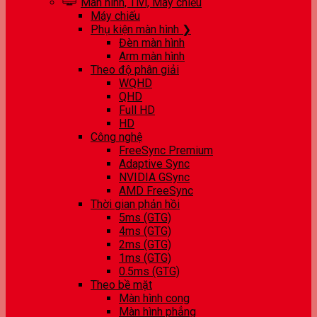
Màn hình, Tivi, Máy chiếu
Máy chiếu
Phụ kiện màn hình ❯
Đèn màn hình
Arm màn hình
Theo độ phân giải
WQHD
QHD
Full HD
HD
Công nghệ
FreeSync Premium
Adaptive Sync
NVIDIA GSync
AMD FreeSync
Thời gian phản hồi
5ms (GTG)
4ms (GTG)
2ms (GTG)
1ms (GTG)
0.5ms (GTG)
Theo bề mặt
Màn hình cong
Màn hình phẳng