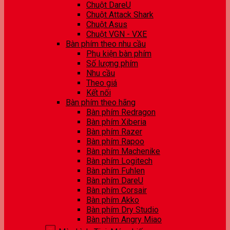
Chuột DareU
Chuột Attack Shark
Chuột Asus
Chuột VGN - VXE
Bàn phím theo nhu cầu
Phụ kiện bàn phím
Số lượng phím
Nhu cầu
Theo giá
Kết nối
Bàn phím theo hãng
Bàn phím Redragon
Bàn phím Xiberia
Bàn phím Razer
Bàn phím Rapoo
Bàn phím Machenike
Bàn phím Logitech
Bàn phím Fuhlen
Bàn phím DareU
Bàn phím Corsair
Bàn phím Akko
Bàn phím Dry Studio
Bàn phím Angry Miao