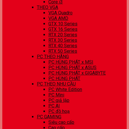
Core i3
THEO VGA
VGA Quadro
VGA AMD
GTX 10 Series
GTX 16 Series
RTX 20 Series
RTX 30 Series
RTX 40 Series
RTX 50 Series
PC THEO HÃNG
PC HÙNG PHÁT x MSI
PC HÙNG PHÁT x ASUS
PC HÙNG PHÁT x GIGABYTE
PC HÙNG PHÁT
PC THEO NHU CẦU
PC White Edition
PC Mini
PC giả lập
PC AI
PC đồ hoạ
PC GAMING
Siêu cao cấp
Cao cấp