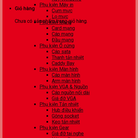
Phụ kiện Máy in
Giỏ hàng
Cụm mực
Lọ mực
Chưa có sản phẩm trong giỏ hàng.
Phụ kiện Mạng
Card mạng
Cáp mạng
Đầu mạng
Phụ kiện Ổ cứng
Cáp sata
Thanh tản nhiệt
Caddy Bay
Phụ kiện Màn hình
Cáp màn hình
Arm màn hình
Phụ kiện VGA & Nguồn
Cáp nguồn nối dài
Giá đỡ VGA
Phụ kiện Tản nhiệt
Hub điều khiển
Gông socket
Keo tản nhiệt
Phụ kiện Gear
Giá đỡ tai nghe