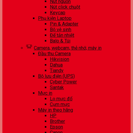
Nút nguồn
Nút click chuột
Keycap
Phụ kiện Laptop
Pin & Adapter
Bộ vệ sinh
Đế tản nhiệt
Balo & Túi
Camera, webcam, thẻ nhớ, máy in
Đầu thu Camera
Hikvision
Dahua
Tiandy
Bộ lưu điện (UPS)
Cyber Power
Santak
Mực in
Lọ mực đổ
Cụm mực
Máy in theo hãng
HP
Brother
Epson
Canon