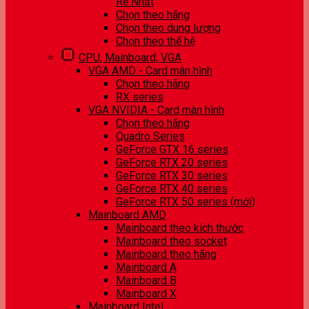
Rẻ Nhất
Chọn theo hãng
Chọn theo dung lượng
Chọn theo thế hệ
CPU, Mainboard, VGA
VGA AMD - Card màn hình
Chọn theo hãng
RX series
VGA NVIDIA - Card màn hình
Chọn theo hãng
Quadro Series
GeForce GTX 16 series
GeForce RTX 20 series
GeForce RTX 30 series
GeForce RTX 40 series
GeForce RTX 50 series (mới)
Mainboard AMD
Mainboard theo kích thước
Mainboard theo socket
Mainboard theo hãng
Mainboard A
Mainboard B
Mainboard X
Mainboard Intel