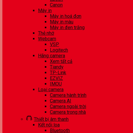
Canon
Máy in
Máy in hoá đơn
Máy in màu
Máy in đen trắng
Thẻ nhớ
Webcam
VSP
Logitech
Hãng camera
Xem tất cả
Tiandy
TP-Link
EZVIZ
IMOU
Loại camera
Camera hành trình
Camera AI
Camera ngoài trời
Camera trong nhà
Thiết bị âm thanh
Kết nối loa
Bluetooth