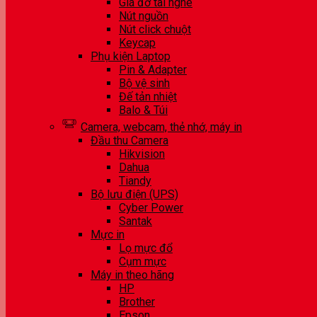
Giá đỡ tai nghe
Nút nguồn
Nút click chuột
Keycap
Phụ kiện Laptop
Pin & Adapter
Bộ vệ sinh
Đế tản nhiệt
Balo & Túi
Camera, webcam, thẻ nhớ, máy in
Đầu thu Camera
Hikvision
Dahua
Tiandy
Bộ lưu điện (UPS)
Cyber Power
Santak
Mực in
Lọ mực đổ
Cụm mực
Máy in theo hãng
HP
Brother
Epson