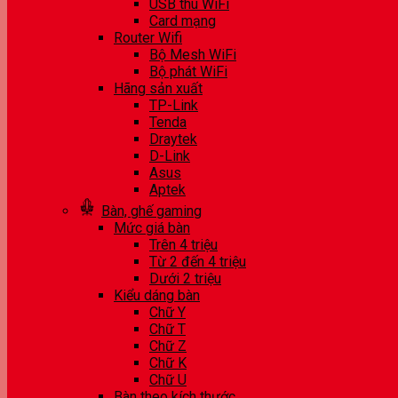
USB thu WiFi
Card mạng
Router Wifi
Bộ Mesh WiFi
Bộ phát WiFi
Hãng sản xuất
TP-Link
Tenda
Draytek
D-Link
Asus
Aptek
Bàn, ghế gaming
Mức giá bàn
Trên 4 triệu
Từ 2 đến 4 triệu
Dưới 2 triệu
Kiểu dáng bàn
Chữ Y
Chữ T
Chữ Z
Chữ K
Chữ U
Bàn theo kích thước