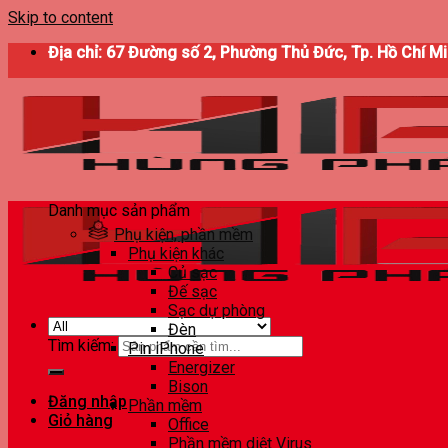
Skip to content
Địa chỉ: 67 Đường số 2, Phường Thủ Đức, Tp. Hồ Chí M
Danh mục sản phẩm
Phụ kiện, phần mềm
Phụ kiện khác
Củ sạc
Đế sạc
Sạc dự phòng
Đèn
Tìm kiếm:
Pin iPhone
Energizer
Bison
Đăng nhập
Phần mềm
Giỏ hàng
Office
Phần mềm diệt Virus