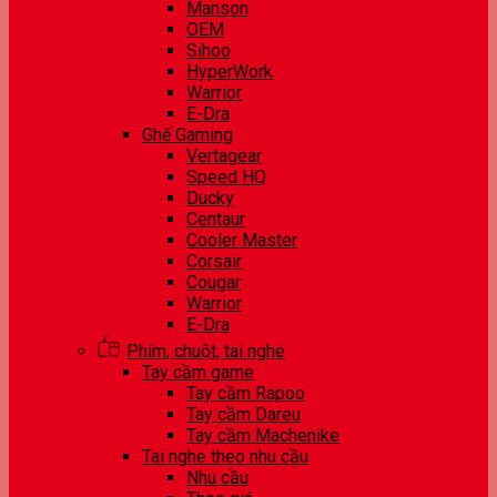
Manson
OEM
Sihoo
HyperWork
Warrior
E-Dra
Ghế Gaming
Vertagear
Speed HQ
Ducky
Centaur
Cooler Master
Corsair
Cougar
Warrior
E-Dra
Phím, chuột, tai nghe
Tay cầm game
Tay cầm Rapoo
Tay cầm Dareu
Tay cầm Machenike
Tai nghe theo nhu cầu
Nhu cầu