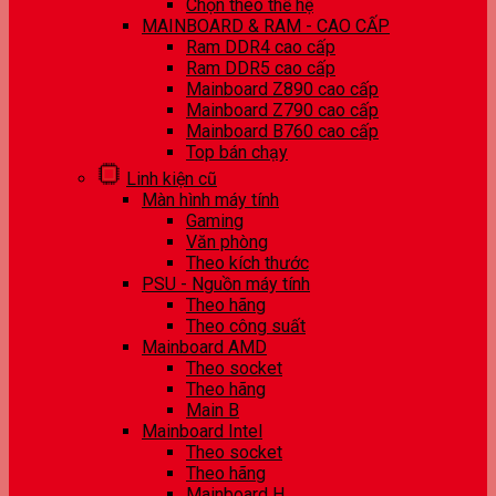
Chọn theo thế hệ
MAINBOARD & RAM - CAO CẤP
Ram DDR4 cao cấp
Ram DDR5 cao cấp
Mainboard Z890 cao cấp
Mainboard Z790 cao cấp
Mainboard B760 cao cấp
Top bán chạy
Linh kiện cũ
Màn hình máy tính
Gaming
Văn phòng
Theo kích thước
PSU - Nguồn máy tính
Theo hãng
Theo công suất
Mainboard AMD
Theo socket
Theo hãng
Main B
Mainboard Intel
Theo socket
Theo hãng
Mainboard H