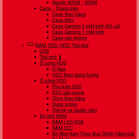
Nguồn 400W - 500W
Case - Thùng máy
Case theo hãng
Case Mini
Case Gaming 2 mặt kính (hồ cá)
Case Gaming 1 mặt kính
Case văn phòng
RAM, SSD, HDD, Thẻ nhớ
USB
Thẻ nhớ ❯
Ổ cứng HDD
Ổ Nas
HDD theo dung lượng
Ổ cứng SSD
Phụ kiện SSD
SSD gắn ngoài
Chọn theo hãng
Dung lượng
Thế hệ và chuẩn cắm
Bộ nhớ RAM
RAM LED RGB
RAM ECC
Bộ Nhớ Ram Theo Bus Chính Hãng Giá