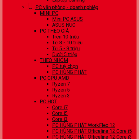
PC văn phòng - doanh nghiệp
MINI PC
Mini PC ASUS
ASUS NUC
PC THEO GIÁ
Trên 10 triệu
Từ 8 - 10 triệu
Từ 5 - 8 triệu
Dưới 5 triệu
THEO NHÓM
PC tuỳ chọn
PC HÙNG PHÁT
PC CPU AMD
Ryzen 7
Ryzen 5
Ryzen 3
PC HOT
Core i7
Core i5
Core i3
PC HÙNG PHÁT WorkFlex 12
PC HÙNG PHÁT Officeline 12 Core i5
PC HÙNG PHÁT Officeline 12 Core i3