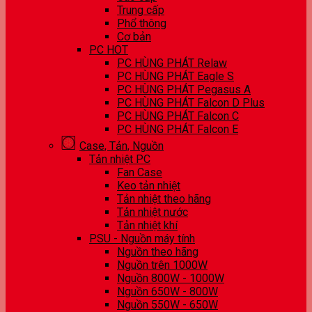
Trung cấp
Phổ thông
Cơ bản
PC HOT
PC HÙNG PHÁT Relaw
PC HÙNG PHÁT Eagle S
PC HÙNG PHÁT Pegasus A
PC HÙNG PHÁT Falcon D Plus
PC HÙNG PHÁT Falcon C
PC HÙNG PHÁT Falcon E
Case, Tản, Nguồn
Tản nhiệt PC
Fan Case
Keo tản nhiệt
Tản nhiệt theo hãng
Tản nhiệt nước
Tản nhiệt khí
PSU - Nguồn máy tính
Nguồn theo hãng
Nguồn trên 1000W
Nguồn 800W - 1000W
Nguồn 650W - 800W
Nguồn 550W - 650W