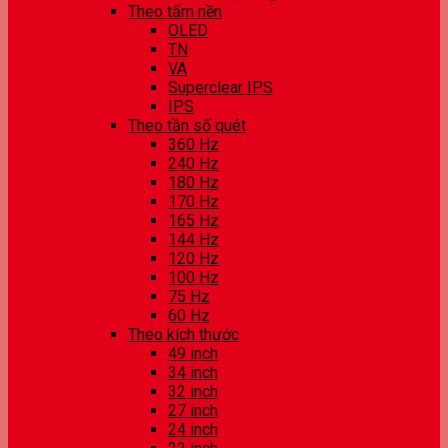
Theo tấm nền
OLED
TN
VA
Superclear IPS
IPS
Theo tần số quét
360 Hz
240 Hz
180 Hz
170 Hz
165 Hz
144 Hz
120 Hz
100 Hz
75 Hz
60 Hz
Theo kích thước
49 inch
34 inch
32 inch
27 inch
24 inch