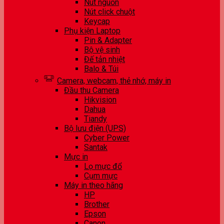
Nút nguồn
Nút click chuột
Keycap
Phụ kiện Laptop
Pin & Adapter
Bộ vệ sinh
Đế tản nhiệt
Balo & Túi
Camera, webcam, thẻ nhớ, máy in
Đầu thu Camera
Hikvision
Dahua
Tiandy
Bộ lưu điện (UPS)
Cyber Power
Santak
Mực in
Lọ mực đổ
Cụm mực
Máy in theo hãng
HP
Brother
Epson
Canon