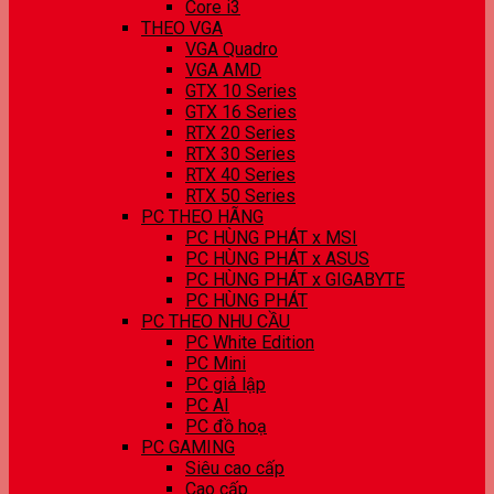
Core i3
THEO VGA
VGA Quadro
VGA AMD
GTX 10 Series
GTX 16 Series
RTX 20 Series
RTX 30 Series
RTX 40 Series
RTX 50 Series
PC THEO HÃNG
PC HÙNG PHÁT x MSI
PC HÙNG PHÁT x ASUS
PC HÙNG PHÁT x GIGABYTE
PC HÙNG PHÁT
PC THEO NHU CẦU
PC White Edition
PC Mini
PC giả lập
PC AI
PC đồ hoạ
PC GAMING
Siêu cao cấp
Cao cấp