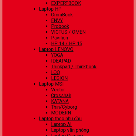
EXPERTBOOK
Laptop HP
OmniBook
ENVY
Probook
VICTUS / OMEN
Pavilion
HP 14 / HP 15
Laptop LENOVO
YOGA
IDEAPAD
Thinkpad / Thinkbook
LOQ
LEGION
Laptop MSI
Vector
Crosshair
KATANA
Thin/Cyborg
MODERN
Laptop theo nhu cầu
Laptop AI
Laptop văn phòng
Laptop Gaming