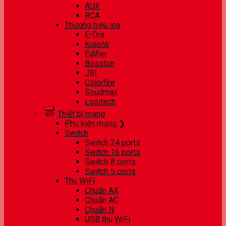
AUX
RCA
Thương hiệu loa
E-Dra
Kisonli
Edifier
Bosston
JBL
Colorfire
Soudmax
Logitech
Thiết bị mạng
Phụ kiện mạng ❯
Switch
Switch 24 ports
Switch 16 ports
Switch 8 ports
Switch 5 ports
Thu WiFi
Chuẩn AX
Chuẩn AC
Chuẩn N
USB thu WiFi