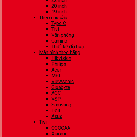
22 inch
20 inch
19 inch
Theo nhu cầu
Type C
Tivi
Văn phòng
Gaming
Thiết kế đồ hoạ
Màn hình theo hãng
Hikvision
Philips
Acer
MSI
Viewsonic
Gigabyte
AOC
VSP
Samsung
Dell
Asus
Tivi
COOCAA
Xiaomi