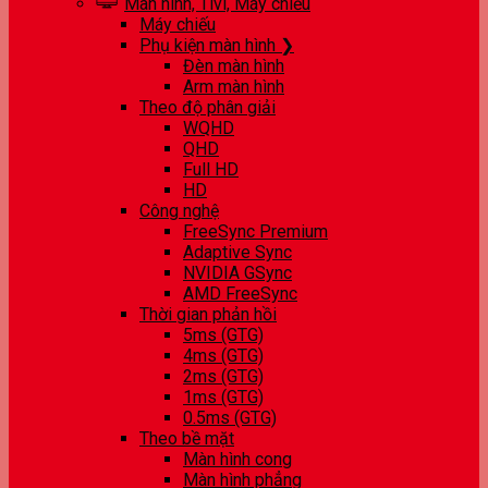
Màn hình, Tivi, Máy chiếu
Máy chiếu
Phụ kiện màn hình ❯
Đèn màn hình
Arm màn hình
Theo độ phân giải
WQHD
QHD
Full HD
HD
Công nghệ
FreeSync Premium
Adaptive Sync
NVIDIA GSync
AMD FreeSync
Thời gian phản hồi
5ms (GTG)
4ms (GTG)
2ms (GTG)
1ms (GTG)
0.5ms (GTG)
Theo bề mặt
Màn hình cong
Màn hình phẳng