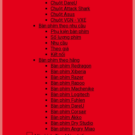
Chuột DareU
Chuột Attack Shark
Chuột Asus
Chuột VGN - VXE
Bàn phím theo nhu cầu
Phụ kiện bàn phím
Số lượng phím
Nhu cầu
Theo giá
Kết nối
Bàn phím theo hãng
Bàn phím Redragon
Bàn phím Xiberia
Bàn phím Razer
Bàn phím Rapoo
Bàn phím Machenike
Bàn phím Logitech
Bàn phím Fuhlen
Bàn phím DareU
Bàn phím Corsair
Bàn phím Akko
Bàn phím Dry Studio
Bàn phím Angry Miao