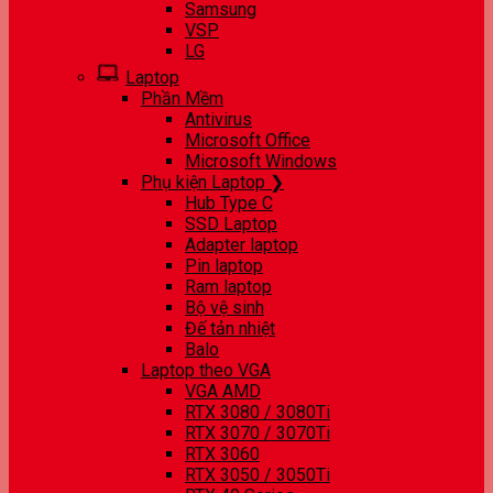
Samsung
VSP
LG
Laptop
Phần Mềm
Antivirus
Microsoft Office
Microsoft Windows
Phụ kiện Laptop ❯
Hub Type C
SSD Laptop
Adapter laptop
Pin laptop
Ram laptop
Bộ vệ sinh
Đế tản nhiệt
Balo
Laptop theo VGA
VGA AMD
RTX 3080 / 3080Ti
RTX 3070 / 3070Ti
RTX 3060
RTX 3050 / 3050Ti