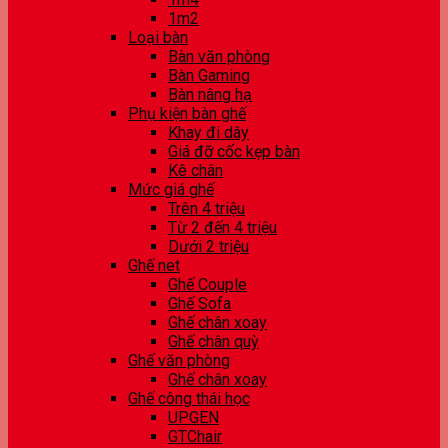
1m2
Loại bàn
Bàn văn phòng
Bàn Gaming
Bàn nâng hạ
Phụ kiện bàn ghế
Khay đi dây
Giá đỡ cốc kẹp bàn
Kê chân
Mức giá ghế
Trên 4 triệu
Từ 2 đến 4 triệu
Dưới 2 triệu
Ghế net
Ghế Couple
Ghế Sofa
Ghế chân xoay
Ghế chân quỳ
Ghế văn phòng
Ghế chân xoay
Ghế công thái học
UPGEN
GTChair