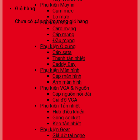
Phụ kiện Máy in
Giỏ hàng
Cụm mực
Lọ mực
Chưa có sản phẩm trong giỏ hàng.
Phụ kiện Mạng
Card mạng
Cáp mạng
Đầu mạng
Phụ kiện Ổ cứng
Cáp sata
Thanh tản nhiệt
Caddy Bay
Phụ kiện Màn hình
Cáp màn hình
Arm màn hình
Phụ kiện VGA & Nguồn
Cáp nguồn nối dài
Giá đỡ VGA
Phụ kiện Tản nhiệt
Hub điều khiển
Gông socket
Keo tản nhiệt
Phụ kiện Gear
Giá đỡ tai nghe