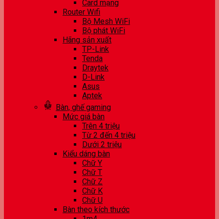
Card mạng
Router Wifi
Bộ Mesh WiFi
Bộ phát WiFi
Hãng sản xuất
TP-Link
Tenda
Draytek
D-Link
Asus
Aptek
Bàn, ghế gaming
Mức giá bàn
Trên 4 triệu
Từ 2 đến 4 triệu
Dưới 2 triệu
Kiểu dáng bàn
Chữ Y
Chữ T
Chữ Z
Chữ K
Chữ U
Bàn theo kích thước
1m4