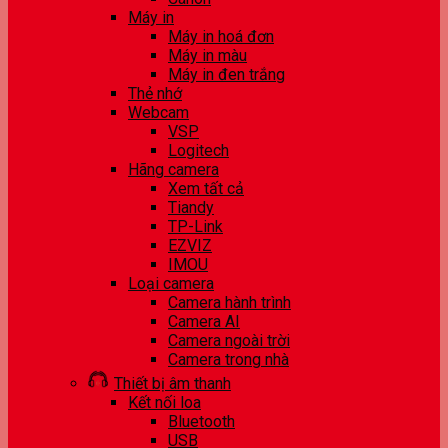
Máy in
Máy in hoá đơn
Máy in màu
Máy in đen trắng
Thẻ nhớ
Webcam
VSP
Logitech
Hãng camera
Xem tất cả
Tiandy
TP-Link
EZVIZ
IMOU
Loại camera
Camera hành trình
Camera AI
Camera ngoài trời
Camera trong nhà
Thiết bị âm thanh
Kết nối loa
Bluetooth
USB