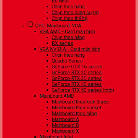
Rẻ Nhất
Chọn theo hãng
Chọn theo dung lượng
Chọn theo thế hệ
CPU, Mainboard, VGA
VGA AMD - Card màn hình
Chọn theo hãng
RX series
VGA NVIDIA - Card màn hình
Chọn theo hãng
Quadro Series
GeForce GTX 16 series
GeForce RTX 20 series
GeForce RTX 30 series
GeForce RTX 40 series
GeForce RTX 50 series (mới)
Mainboard AMD
Mainboard theo kích thước
Mainboard theo socket
Mainboard theo hãng
Mainboard A
Mainboard B
Mainboard X
Mainboard Intel