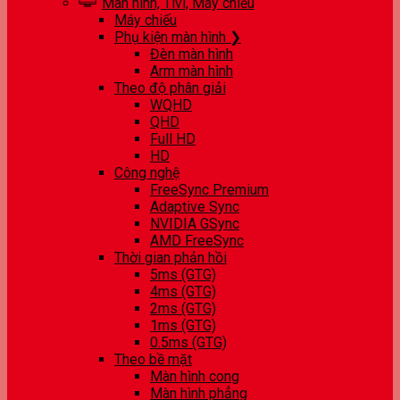
Màn hình, Tivi, Máy chiếu
Máy chiếu
Phụ kiện màn hình ❯
Đèn màn hình
Arm màn hình
Theo độ phân giải
WQHD
QHD
Full HD
HD
Công nghệ
FreeSync Premium
Adaptive Sync
NVIDIA GSync
AMD FreeSync
Thời gian phản hồi
5ms (GTG)
4ms (GTG)
2ms (GTG)
1ms (GTG)
0.5ms (GTG)
Theo bề mặt
Màn hình cong
Màn hình phẳng