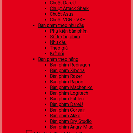
Chuột DareU
Chuột Attack Shark
Chuột Asus
Chuột VGN - VXE
Bàn phím theo nhu cầu
Phụ kiện bàn phím
Số lượng phím
Nhu cầu
Theo giá
Kết nối
Bàn phím theo hãng
Bàn phím Redragon
Bàn phím Xiberia
Bàn phím Razer
Bàn phím Rapoo
Bàn phím Machenike
Bàn phím Logitech
Bàn phím Fuhlen
Bàn phím DareU
Bàn phím Corsair
Bàn phím Akko
Bàn phím Dry Studio
Bàn phím Angry Miao