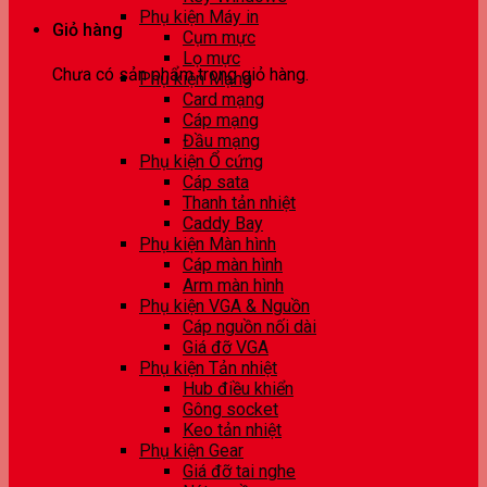
Phụ kiện Máy in
Giỏ hàng
Cụm mực
Lọ mực
Chưa có sản phẩm trong giỏ hàng.
Phụ kiện Mạng
Card mạng
Cáp mạng
Đầu mạng
Phụ kiện Ổ cứng
Cáp sata
Thanh tản nhiệt
Caddy Bay
Phụ kiện Màn hình
Cáp màn hình
Arm màn hình
Phụ kiện VGA & Nguồn
Cáp nguồn nối dài
Giá đỡ VGA
Phụ kiện Tản nhiệt
Hub điều khiển
Gông socket
Keo tản nhiệt
Phụ kiện Gear
Giá đỡ tai nghe