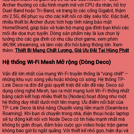
Archer thường có cấu hình mạnh mẽ với CPU đa nhân, hỗ trợ
Dual-Band hoặc Tri-Band, và trang bị các cổng Gigabit, thậm
chí 2.5G, để phục vụ cho các kết nối có dây siêu tốc. Đặc biệt,
nhiều thiết bị Archer được tích hợp tính năng bảo mật
HomeShield, giúp bảo vệ toàn bộ mạng gia đình bạn khỏi các
mối đe dọa trực tuyến. Dòng sản phẩm này là lựa chọn lý
tưởng cho các gia đình có nhu cầu chơi game, xem phim
4K/8K streaming, và làm việc đòi hỏi băng thông lớn.
Xem
thêm:
Thiết Bị Mạng Chất Lượng, Giá Ưu Đãi Tại Hùng Phát
Hệ thống Wi-Fi Mesh Mở rộng (Dòng Deco)
Vấn đề lớn nhất của mạng Wi-Fi truyền thống là "vùng chết" –
những khu vực sóng yếu hoặc không có sóng. Hệ thống TP-
Link Deco ra đời để giải quyết triệt để vấn đề này. Deco sử
dụng công nghệ Mesh, tạo ra một mạng lưới Wi-Fi thống nhất
bằng cách kết hợp nhiều thiết bị (Nodes) hoạt động như một
hệ thống duy nhất dưới một tên mạng.
Ưu điểm nổi bật của
TP-Link Deco là khả năng Chuyển vùng liền mạch (Seamless
Roaming). Khi bạn di chuyển trong nhà, điện thoại hoặc laptop
sẽ tự động kết nối với Node Deco có tín hiệu mạnh nhất mà
không bị gián đoạn, đảm bảo cuộc gọi video hoặc trận game
không bao giờ bị ngắt quãng.
Với thiết kế nhỏ gọn, hiện đại và