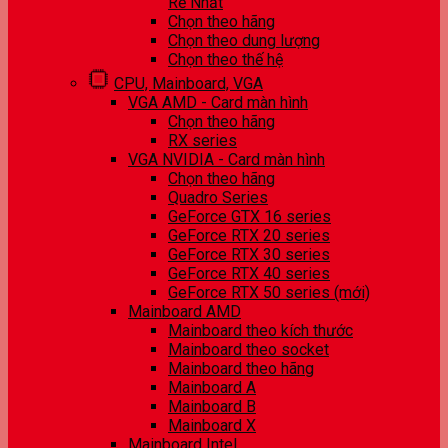
Rẻ Nhất
Chọn theo hãng
Chọn theo dung lượng
Chọn theo thế hệ
CPU, Mainboard, VGA
VGA AMD - Card màn hình
Chọn theo hãng
RX series
VGA NVIDIA - Card màn hình
Chọn theo hãng
Quadro Series
GeForce GTX 16 series
GeForce RTX 20 series
GeForce RTX 30 series
GeForce RTX 40 series
GeForce RTX 50 series (mới)
Mainboard AMD
Mainboard theo kích thước
Mainboard theo socket
Mainboard theo hãng
Mainboard A
Mainboard B
Mainboard X
Mainboard Intel