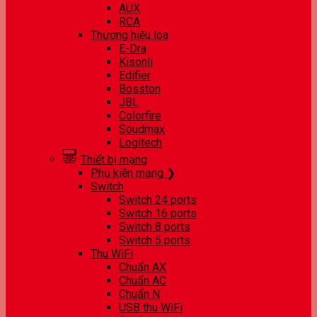
AUX
RCA
Thương hiệu loa
E-Dra
Kisonli
Edifier
Bosston
JBL
Colorfire
Soudmax
Logitech
Thiết bị mạng
Phụ kiện mạng ❯
Switch
Switch 24 ports
Switch 16 ports
Switch 8 ports
Switch 5 ports
Thu WiFi
Chuẩn AX
Chuẩn AC
Chuẩn N
USB thu WiFi