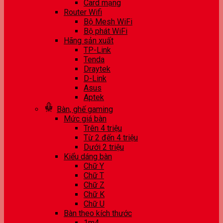
Card mạng
Router Wifi
Bộ Mesh WiFi
Bộ phát WiFi
Hãng sản xuất
TP-Link
Tenda
Draytek
D-Link
Asus
Aptek
Bàn, ghế gaming
Mức giá bàn
Trên 4 triệu
Từ 2 đến 4 triệu
Dưới 2 triệu
Kiểu dáng bàn
Chữ Y
Chữ T
Chữ Z
Chữ K
Chữ U
Bàn theo kích thước
1m4