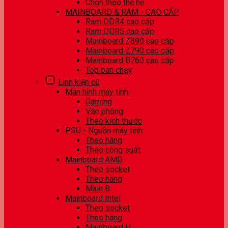
Chọn theo thế hệ
MAINBOARD & RAM - CAO CẤP
Ram DDR4 cao cấp
Ram DDR5 cao cấp
Mainboard Z890 cao cấp
Mainboard Z790 cao cấp
Mainboard B760 cao cấp
Top bán chạy
Linh kiện cũ
Màn hình máy tính
Gaming
Văn phòng
Theo kích thước
PSU - Nguồn máy tính
Theo hãng
Theo công suất
Mainboard AMD
Theo socket
Theo hãng
Main B
Mainboard Intel
Theo socket
Theo hãng
Mainboard H