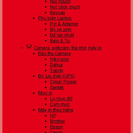
Nút nguồn
Nút click chuột
Keycap
Phụ kiện Laptop
Pin & Adapter
Bộ vệ sinh
Đế tản nhiệt
Balo & Túi
Camera, webcam, thẻ nhớ, máy in
Đầu thu Camera
Hikvision
Dahua
Tiandy
Bộ lưu điện (UPS)
Cyber Power
Santak
Mực in
Lọ mực đổ
Cụm mực
Máy in theo hãng
HP
Brother
Epson
Canon