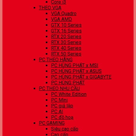
Core i3
THEO VGA
VGA Quadro
VGA AMD
GTX 10 Series
GTX 16 Series
RTX 20 Series
RTX 30 Series
RTX 40 Series
RTX 50 Series
PC THEO HÃNG
PC HÙNG PHÁT x MSI
PC HÙNG PHÁT x ASUS
PC HÙNG PHÁT x GIGABYTE
PC HÙNG PHÁT
PC THEO NHU CẦU
PC White Edition
PC Mini
PC giả lập
PC AI
PC đồ hoạ
PC GAMING
Siêu cao cấp
Cao cấp