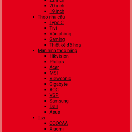
22 inch
20 inch
19 inch
Theo nhu cầu
Type C
Tivi
Văn phòng
Gaming
Thiết kế đồ hoạ
Màn hình theo hãng
Hikvision
Philips
Acer
MSI
Viewsonic
Gigabyte
AOC
VSP
Samsung
Dell
Asus
Tivi
COOCAA
Xiaomi