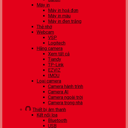
Máy in
Máy in hoá đơn
Máy in màu
Máy in đen trắng
Thẻ nhớ
Webcam
VSP
Logitech
Hãng camera
Xem tất cả
Tiandy
TP-Link
EZVIZ
IMOU
Loại camera
Camera hành trình
Camera AI
Camera ngoài trời
Camera trong nhà
Thiết bị âm thanh
Kết nối loa
Bluetooth
USB