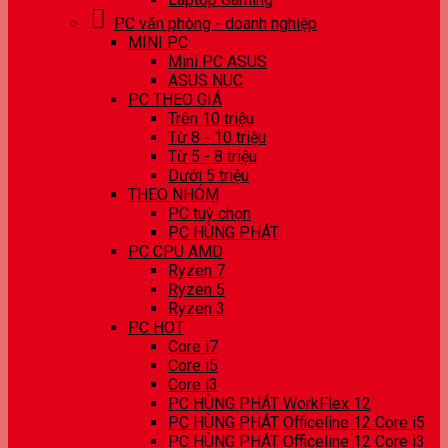
PC văn phòng - doanh nghiệp
MINI PC
Mini PC ASUS
ASUS NUC
PC THEO GIÁ
Trên 10 triệu
Từ 8 - 10 triệu
Từ 5 - 8 triệu
Dưới 5 triệu
THEO NHÓM
PC tuỳ chọn
PC HÙNG PHÁT
PC CPU AMD
Ryzen 7
Ryzen 5
Ryzen 3
PC HOT
Core i7
Core i5
Core i3
PC HÙNG PHÁT WorkFlex 12
PC HÙNG PHÁT Officeline 12 Core i5
PC HÙNG PHÁT Officeline 12 Core i3