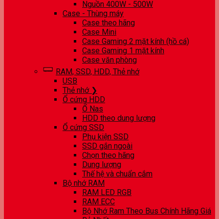
Nguồn 400W - 500W
Case - Thùng máy
Case theo hãng
Case Mini
Case Gaming 2 mặt kính (hồ cá)
Case Gaming 1 mặt kính
Case văn phòng
RAM, SSD, HDD, Thẻ nhớ
USB
Thẻ nhớ ❯
Ổ cứng HDD
Ổ Nas
HDD theo dung lượng
Ổ cứng SSD
Phụ kiện SSD
SSD gắn ngoài
Chọn theo hãng
Dung lượng
Thế hệ và chuẩn cắm
Bộ nhớ RAM
RAM LED RGB
RAM ECC
Bộ Nhớ Ram Theo Bus Chính Hãng Giá