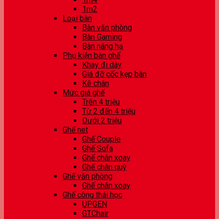
1m2
Loại bàn
Bàn văn phòng
Bàn Gaming
Bàn nâng hạ
Phụ kiện bàn ghế
Khay đi dây
Giá đỡ cốc kẹp bàn
Kê chân
Mức giá ghế
Trên 4 triệu
Từ 2 đến 4 triệu
Dưới 2 triệu
Ghế net
Ghế Couple
Ghế Sofa
Ghế chân xoay
Ghế chân quỳ
Ghế văn phòng
Ghế chân xoay
Ghế công thái học
UPGEN
GTChair