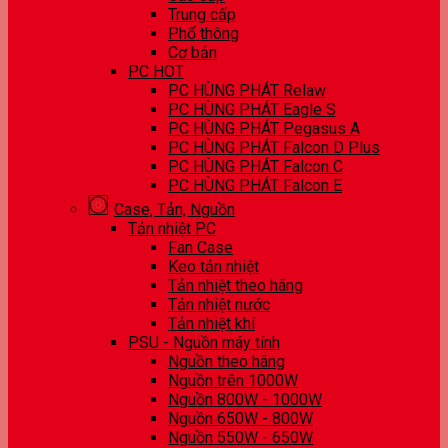
Trung cấp
Phổ thông
Cơ bản
PC HOT
PC HÙNG PHÁT Relaw
PC HÙNG PHÁT Eagle S
PC HÙNG PHÁT Pegasus A
PC HÙNG PHÁT Falcon D Plus
PC HÙNG PHÁT Falcon C
PC HÙNG PHÁT Falcon E
Case, Tản, Nguồn
Tản nhiệt PC
Fan Case
Keo tản nhiệt
Tản nhiệt theo hãng
Tản nhiệt nước
Tản nhiệt khí
PSU - Nguồn máy tính
Nguồn theo hãng
Nguồn trên 1000W
Nguồn 800W - 1000W
Nguồn 650W - 800W
Nguồn 550W - 650W