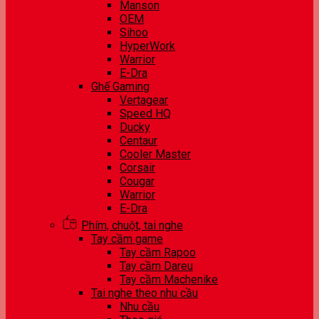
Manson
OEM
Sihoo
HyperWork
Warrior
E-Dra
Ghế Gaming
Vertagear
Speed HQ
Ducky
Centaur
Cooler Master
Corsair
Cougar
Warrior
E-Dra
Phím, chuột, tai nghe
Tay cầm game
Tay cầm Rapoo
Tay cầm Dareu
Tay cầm Machenike
Tai nghe theo nhu cầu
Nhu cầu