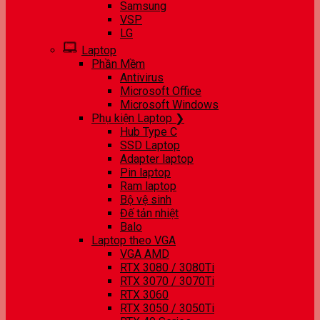
Samsung
VSP
LG
Laptop
Phần Mềm
Antivirus
Microsoft Office
Microsoft Windows
Phụ kiện Laptop ❯
Hub Type C
SSD Laptop
Adapter laptop
Pin laptop
Ram laptop
Bộ vệ sinh
Đế tản nhiệt
Balo
Laptop theo VGA
VGA AMD
RTX 3080 / 3080Ti
RTX 3070 / 3070Ti
RTX 3060
RTX 3050 / 3050Ti