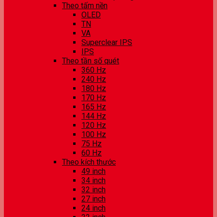
Theo tấm nền
OLED
TN
VA
Superclear IPS
IPS
Theo tần số quét
360 Hz
240 Hz
180 Hz
170 Hz
165 Hz
144 Hz
120 Hz
100 Hz
75 Hz
60 Hz
Theo kích thước
49 inch
34 inch
32 inch
27 inch
24 inch