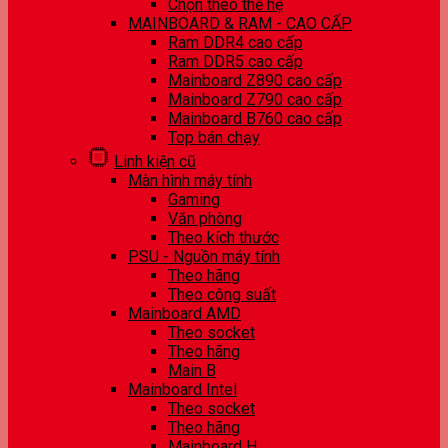
Chọn theo thế hệ
MAINBOARD & RAM - CAO CẤP
Ram DDR4 cao cấp
Ram DDR5 cao cấp
Mainboard Z890 cao cấp
Mainboard Z790 cao cấp
Mainboard B760 cao cấp
Top bán chạy
Linh kiện cũ
Màn hình máy tính
Gaming
Văn phòng
Theo kích thước
PSU - Nguồn máy tính
Theo hãng
Theo công suất
Mainboard AMD
Theo socket
Theo hãng
Main B
Mainboard Intel
Theo socket
Theo hãng
Mainboard H