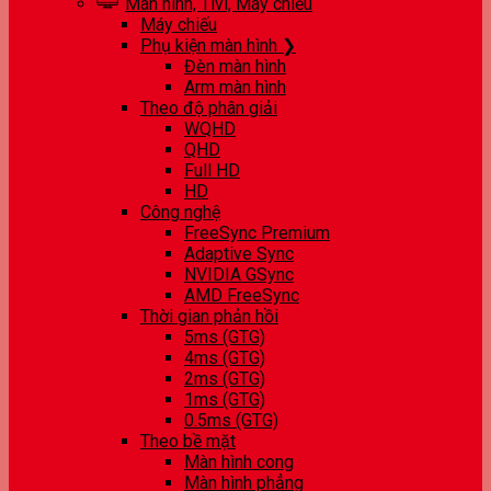
Màn hình, Tivi, Máy chiếu
Máy chiếu
Phụ kiện màn hình ❯
Đèn màn hình
Arm màn hình
Theo độ phân giải
WQHD
QHD
Full HD
HD
Công nghệ
FreeSync Premium
Adaptive Sync
NVIDIA GSync
AMD FreeSync
Thời gian phản hồi
5ms (GTG)
4ms (GTG)
2ms (GTG)
1ms (GTG)
0.5ms (GTG)
Theo bề mặt
Màn hình cong
Màn hình phẳng