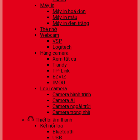
Máy in
Máy in hoá đơn
Máy in màu
Máy in đen trắng
Thẻ nhớ
Webcam
VSP
Logitech
Hãng camera
Xem tất cả
Tiandy
TP-Link
EZVIZ
IMOU
Loại camera
Camera hành trình
Camera AI
Camera ngoài trời
Camera trong nhà
Thiết bị âm thanh
Kết nối loa
Bluetooth
USB