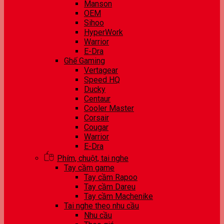
Manson
OEM
Sihoo
HyperWork
Warrior
E-Dra
Ghế Gaming
Vertagear
Speed HQ
Ducky
Centaur
Cooler Master
Corsair
Cougar
Warrior
E-Dra
Phím, chuột, tai nghe
Tay cầm game
Tay cầm Rapoo
Tay cầm Dareu
Tay cầm Machenike
Tai nghe theo nhu cầu
Nhu cầu