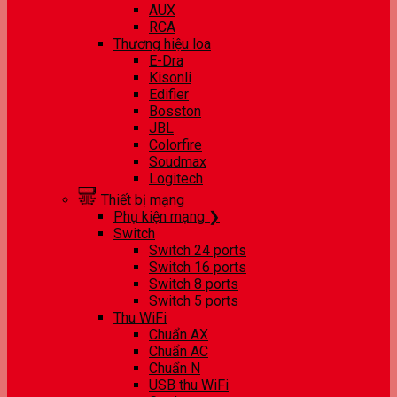
AUX
RCA
Thương hiệu loa
E-Dra
Kisonli
Edifier
Bosston
JBL
Colorfire
Soudmax
Logitech
Thiết bị mạng
Phụ kiện mạng ❯
Switch
Switch 24 ports
Switch 16 ports
Switch 8 ports
Switch 5 ports
Thu WiFi
Chuẩn AX
Chuẩn AC
Chuẩn N
USB thu WiFi