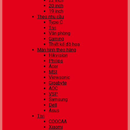
22 inch
20 inch
19 inch
Theo nhu cầu
Type C
Tivi
Văn phòng
Gaming
Thiết kế đồ hoạ
Màn hình theo hãng
Hikvision
Philips
Acer
MSI
Viewsonic
Gigabyte
AOC
VSP
Samsung
Dell
Asus
Tivi
COOCAA
Xiaomi