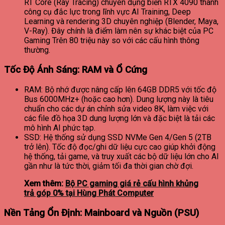
RT Core (Ray Tracing) chuyên dụng biến RTX 4090 thành
công cụ đắc lực trong lĩnh vực AI Training, Deep
Learning và rendering 3D chuyên nghiệp (Blender, Maya,
V-Ray). Đây chính là điểm làm nên sự khác biệt của PC
Gaming Trên 80 triệu này so với các cấu hình thông
thường.
Tốc Độ Ánh Sáng: RAM và Ổ Cứng
RAM: Bộ nhớ được nâng cấp lên 64GB DDR5 với tốc độ
Bus 6000MHz+ (hoặc cao hơn). Dung lượng này là tiêu
chuẩn cho các dự án chỉnh sửa video 8K, làm việc với
các file đồ họa 3D dung lượng lớn và đặc biệt là tải các
mô hình AI phức tạp.
SSD: Hệ thống sử dụng SSD NVMe Gen 4/Gen 5 (2TB
trở lên). Tốc độ đọc/ghi dữ liệu cực cao giúp khởi động
hệ thống, tải game, và truy xuất các bộ dữ liệu lớn cho AI
gần như là tức thời, giảm tối đa thời gian chờ đợi.
Xem thêm:
Bộ PC gaming giá rẻ cấu hình khủng
trả góp 0% tại Hùng Phát Computer
Nền Tảng Ổn Định: Mainboard và Nguồn (PSU)