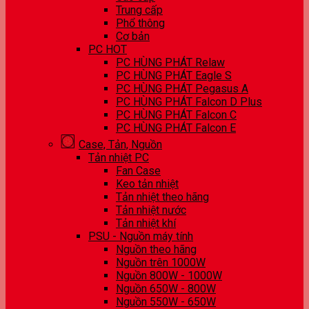
Trung cấp
Phổ thông
Cơ bản
PC HOT
PC HÙNG PHÁT Relaw
PC HÙNG PHÁT Eagle S
PC HÙNG PHÁT Pegasus A
PC HÙNG PHÁT Falcon D Plus
PC HÙNG PHÁT Falcon C
PC HÙNG PHÁT Falcon E
Case, Tản, Nguồn
Tản nhiệt PC
Fan Case
Keo tản nhiệt
Tản nhiệt theo hãng
Tản nhiệt nước
Tản nhiệt khí
PSU - Nguồn máy tính
Nguồn theo hãng
Nguồn trên 1000W
Nguồn 800W - 1000W
Nguồn 650W - 800W
Nguồn 550W - 650W