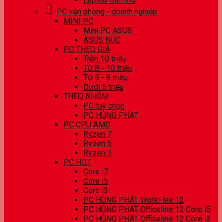
PC văn phòng - doanh nghiệp
MINI PC
Mini PC ASUS
ASUS NUC
PC THEO GIÁ
Trên 10 triệu
Từ 8 - 10 triệu
Từ 5 - 8 triệu
Dưới 5 triệu
THEO NHÓM
PC tuỳ chọn
PC HÙNG PHÁT
PC CPU AMD
Ryzen 7
Ryzen 5
Ryzen 3
PC HOT
Core i7
Core i5
Core i3
PC HÙNG PHÁT WorkFlex 12
PC HÙNG PHÁT Officeline 12 Core i5
PC HÙNG PHÁT Officeline 12 Core i3