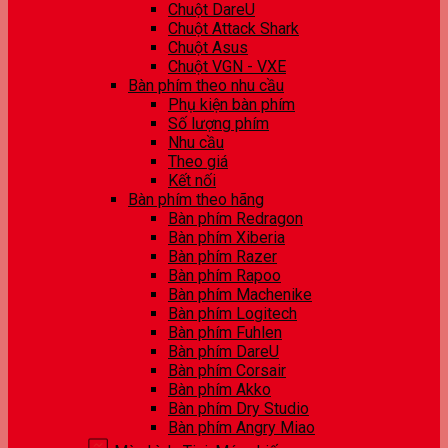
Chuột DareU
Chuột Attack Shark
Chuột Asus
Chuột VGN - VXE
Bàn phím theo nhu cầu
Phụ kiện bàn phím
Số lượng phím
Nhu cầu
Theo giá
Kết nối
Bàn phím theo hãng
Bàn phím Redragon
Bàn phím Xiberia
Bàn phím Razer
Bàn phím Rapoo
Bàn phím Machenike
Bàn phím Logitech
Bàn phím Fuhlen
Bàn phím DareU
Bàn phím Corsair
Bàn phím Akko
Bàn phím Dry Studio
Bàn phím Angry Miao