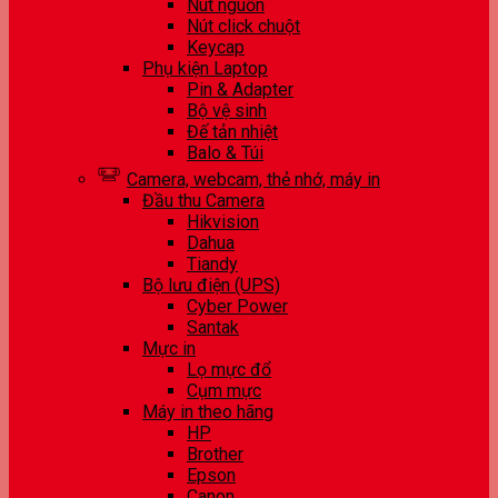
Nút nguồn
Nút click chuột
Keycap
Phụ kiện Laptop
Pin & Adapter
Bộ vệ sinh
Đế tản nhiệt
Balo & Túi
Camera, webcam, thẻ nhớ, máy in
Đầu thu Camera
Hikvision
Dahua
Tiandy
Bộ lưu điện (UPS)
Cyber Power
Santak
Mực in
Lọ mực đổ
Cụm mực
Máy in theo hãng
HP
Brother
Epson
Canon