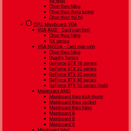
Rẻ Nhất
Chọn theo hãng
Chọn theo dung lượng
Chọn theo thế hệ
CPU, Mainboard, VGA
VGA AMD - Card màn hình
Chọn theo hãng
RX series
VGA NVIDIA - Card màn hình
Chọn theo hãng
Quadro Series
GeForce GTX 16 series
GeForce RTX 20 series
GeForce RTX 30 series
GeForce RTX 40 series
GeForce RTX 50 series (mới)
Mainboard AMD
Mainboard theo kích thước
Mainboard theo socket
Mainboard theo hãng
Mainboard A
Mainboard B
Mainboard X
Mainboard Intel