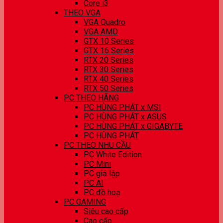
Core i3
THEO VGA
VGA Quadro
VGA AMD
GTX 10 Series
GTX 16 Series
RTX 20 Series
RTX 30 Series
RTX 40 Series
RTX 50 Series
PC THEO HÃNG
PC HÙNG PHÁT x MSI
PC HÙNG PHÁT x ASUS
PC HÙNG PHÁT x GIGABYTE
PC HÙNG PHÁT
PC THEO NHU CẦU
PC White Edition
PC Mini
PC giả lập
PC AI
PC đồ hoạ
PC GAMING
Siêu cao cấp
Cao cấp