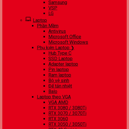
Samsung
VSP
LG
Laptop
Phần Mềm
Antivirus
Microsoft Office
Microsoft Windows
Phụ kiện Laptop ❯
Hub Type C
SSD Laptop
Adapter laptop
Pin laptop
Ram laptop
Bộ vệ sinh
Đế tản nhiệt
Balo
Laptop theo VGA
VGA AMD
RTX 3080 / 3080Ti
RTX 3070 / 3070Ti
RTX 3060
RTX 3050 / 3050Ti