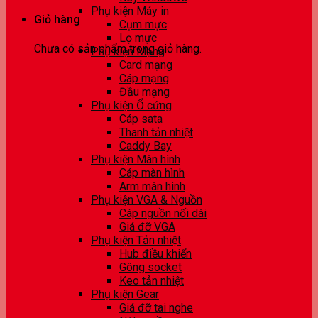
Phụ kiện Máy in
Giỏ hàng
Cụm mực
Lọ mực
Chưa có sản phẩm trong giỏ hàng.
Phụ kiện Mạng
Card mạng
Cáp mạng
Đầu mạng
Phụ kiện Ổ cứng
Cáp sata
Thanh tản nhiệt
Caddy Bay
Phụ kiện Màn hình
Cáp màn hình
Arm màn hình
Phụ kiện VGA & Nguồn
Cáp nguồn nối dài
Giá đỡ VGA
Phụ kiện Tản nhiệt
Hub điều khiển
Gông socket
Keo tản nhiệt
Phụ kiện Gear
Giá đỡ tai nghe