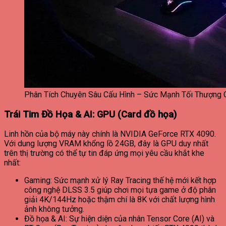
Phân Tích Chuyên Sâu Cấu Hình – Sức Mạnh Tối Thượng C
Trái Tim Đồ Họa & AI: GPU (Card đồ họa)
Linh hồn của bộ máy này chính là NVIDIA GeForce RTX 4090.
Với dung lượng VRAM khổng lồ 24GB, đây là GPU duy nhất
trên thị trường có thể tự tin đáp ứng mọi yêu cầu khắt khe
nhất:
Gaming: Sức mạnh xử lý Ray Tracing thế hệ mới kết hợp
công nghệ DLSS 3.5 giúp chơi mọi tựa game ở độ phân
giải 4K/144Hz hoặc thậm chí là 8K với chất lượng hình
ảnh không tưởng.
Đồ họa & AI: Sự hiện diện của nhân Tensor Core (AI) và