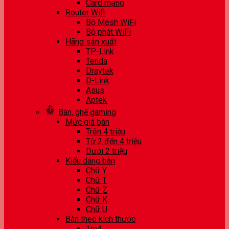
Card mạng
Router Wifi
Bộ Mesh WiFi
Bộ phát WiFi
Hãng sản xuất
TP-Link
Tenda
Draytek
D-Link
Asus
Aptek
Bàn, ghế gaming
Mức giá bàn
Trên 4 triệu
Từ 2 đến 4 triệu
Dưới 2 triệu
Kiểu dáng bàn
Chữ Y
Chữ T
Chữ Z
Chữ K
Chữ U
Bàn theo kích thước
1m4