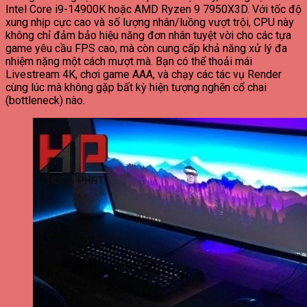
Intel Core i9-14900K hoặc AMD Ryzen 9 7950X3D. Với tốc độ
xung nhịp cực cao và số lượng nhân/luồng vượt trội, CPU này
không chỉ đảm bảo hiệu năng đơn nhân tuyệt vời cho các tựa
game yêu cầu FPS cao, mà còn cung cấp khả năng xử lý đa
nhiệm nặng một cách mượt mà. Bạn có thể thoải mái
Livestream 4K, chơi game AAA, và chạy các tác vụ Render
cùng lúc mà không gặp bất kỳ hiện tượng nghẽn cổ chai
(bottleneck) nào.