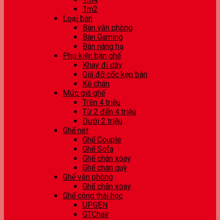
1m2
Loại bàn
Bàn văn phòng
Bàn Gaming
Bàn nâng hạ
Phụ kiện bàn ghế
Khay đi dây
Giá đỡ cốc kẹp bàn
Kê chân
Mức giá ghế
Trên 4 triệu
Từ 2 đến 4 triệu
Dưới 2 triệu
Ghế net
Ghế Couple
Ghế Sofa
Ghế chân xoay
Ghế chân quỳ
Ghế văn phòng
Ghế chân xoay
Ghế công thái học
UPGEN
GTChair