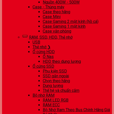
Nguồn 400W - 500W
Case - Thùng máy
Case theo hãng
Case Mini
Case Gaming 2 mặt kính (hồ cá)
Case Gaming 1 mặt kính
Case văn phòng
RAM, SSD, HDD, Thẻ nhớ
USB
Thẻ nhớ ❯
Ổ cứng HDD
Ổ Nas
HDD theo dung lượng
Ổ cứng SSD
Phụ kiện SSD
SSD gắn ngoài
Chọn theo hãng
Dung lượng
Thế hệ và chuẩn cắm
Bộ nhớ RAM
RAM LED RGB
RAM ECC
Bộ Nhớ Ram Theo Bus Chính Hãng Giá