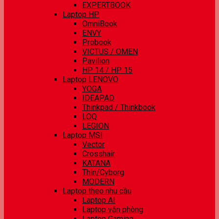
EXPERTBOOK
Laptop HP
OmniBook
ENVY
Probook
VICTUS / OMEN
Pavilion
HP 14 / HP 15
Laptop LENOVO
YOGA
IDEAPAD
Thinkpad / Thinkbook
LOQ
LEGION
Laptop MSI
Vector
Crosshair
KATANA
Thin/Cyborg
MODERN
Laptop theo nhu cầu
Laptop AI
Laptop văn phòng
Laptop Gaming