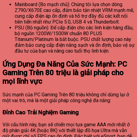
Mainboard (Bo mạch chủ): Chúng tôi lựa chọn dòng
Z790/X670E cao cấp, đảm bảo tản nhiệt VRM mạnh mẽ,
cung cấp điện áp ổn định và hỗ trợ đầy đủ các kết nối
tiên tiến nhất như PCIe 5.0, USB 4 và Thunderbolt.
PSU (Bộ nguồn): Để cấp điện cho các linh kiện hàng đầu,
bộ nguồn 1200W/1500W chuẩn 80 PLUS
Titanium/Platinum là bắt buộc. PSU chất lượng cao này
đảm bảo cung cấp điện năng sạch và ổn định, bảo vệ sự
đầu tư của bạn và nâng cao tuổi thọ linh kiện.
Ứng Dụng Đa Năng Của Sức Mạnh: PC
Gaming Trên 80 triệu là giải pháp cho
mọi lĩnh vực
Sức mạnh của PC Gaming Trên 80 triệu không chỉ dừng lại ở
một vai trò, mà là một giải pháp công nghệ đa năng:
Đỉnh Cao Trải Nghiệm Gaming
Với cấu hình này, bạn sẽ chiến mọi tựa game AAA mới nhất ở
độ phân giải 4K (hoặc 8K) với thiết lập đồ họa Ultra mà vẫn
giữ được chỉ số FPS cao ổn định. Đặc biệt với eSport, bạn dễ