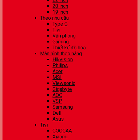
22 inch
20 inch
19 inch
Theo nhu cầu
Type C
Tivi
Văn phòng
Gaming
Thiết kế đồ hoạ
Màn hình theo hãng
Hikvision
Philips
Acer
MSI
Viewsonic
Gigabyte
AOC
VSP
Samsung
Dell
Asus
Tivi
COOCAA
Xiaomi