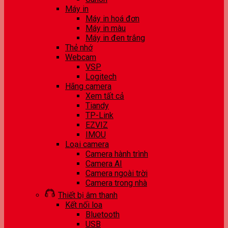
Máy in
Máy in hoá đơn
Máy in màu
Máy in đen trắng
Thẻ nhớ
Webcam
VSP
Logitech
Hãng camera
Xem tất cả
Tiandy
TP-Link
EZVIZ
IMOU
Loại camera
Camera hành trình
Camera AI
Camera ngoài trời
Camera trong nhà
Thiết bị âm thanh
Kết nối loa
Bluetooth
USB