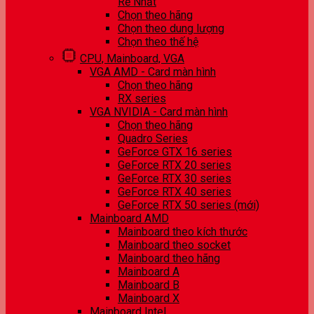
Rẻ Nhất
Chọn theo hãng
Chọn theo dung lượng
Chọn theo thế hệ
CPU, Mainboard, VGA
VGA AMD - Card màn hình
Chọn theo hãng
RX series
VGA NVIDIA - Card màn hình
Chọn theo hãng
Quadro Series
GeForce GTX 16 series
GeForce RTX 20 series
GeForce RTX 30 series
GeForce RTX 40 series
GeForce RTX 50 series (mới)
Mainboard AMD
Mainboard theo kích thước
Mainboard theo socket
Mainboard theo hãng
Mainboard A
Mainboard B
Mainboard X
Mainboard Intel