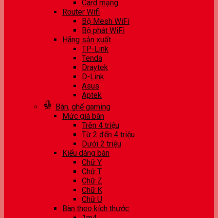
Card mạng
Router Wifi
Bộ Mesh WiFi
Bộ phát WiFi
Hãng sản xuất
TP-Link
Tenda
Draytek
D-Link
Asus
Aptek
Bàn, ghế gaming
Mức giá bàn
Trên 4 triệu
Từ 2 đến 4 triệu
Dưới 2 triệu
Kiểu dáng bàn
Chữ Y
Chữ T
Chữ Z
Chữ K
Chữ U
Bàn theo kích thước
1m4