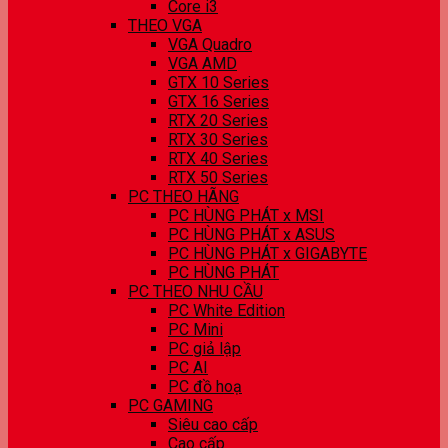
Core i3
THEO VGA
VGA Quadro
VGA AMD
GTX 10 Series
GTX 16 Series
RTX 20 Series
RTX 30 Series
RTX 40 Series
RTX 50 Series
PC THEO HÃNG
PC HÙNG PHÁT x MSI
PC HÙNG PHÁT x ASUS
PC HÙNG PHÁT x GIGABYTE
PC HÙNG PHÁT
PC THEO NHU CẦU
PC White Edition
PC Mini
PC giả lập
PC AI
PC đồ hoạ
PC GAMING
Siêu cao cấp
Cao cấp