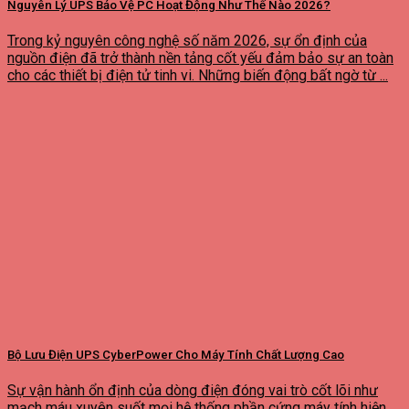
Nguyên Lý UPS Bảo Vệ PC Hoạt Động Như Thế Nào 2026?
Trong kỷ nguyên công nghệ số năm 2026, sự ổn định của
nguồn điện đã trở thành nền tảng cốt yếu đảm bảo sự an toàn
cho các thiết bị điện tử tinh vi. Những biến động bất ngờ từ ...
Bộ Lưu Điện UPS CyberPower Cho Máy Tính Chất Lượng Cao
Sự vận hành ổn định của dòng điện đóng vai trò cốt lõi như
mạch máu xuyên suốt mọi hệ thống phần cứng máy tính hiện