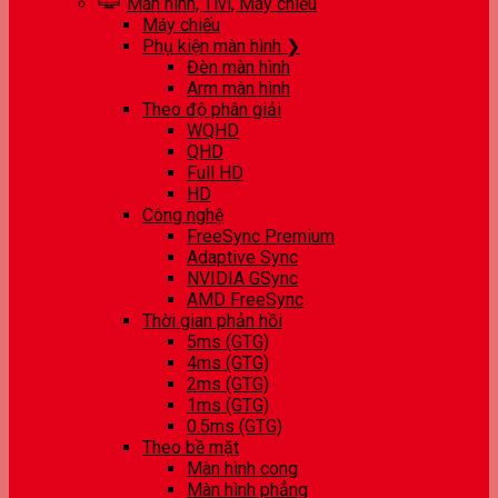
Màn hình, Tivi, Máy chiếu
Máy chiếu
Phụ kiện màn hình ❯
Đèn màn hình
Arm màn hình
Theo độ phân giải
WQHD
QHD
Full HD
HD
Công nghệ
FreeSync Premium
Adaptive Sync
NVIDIA GSync
AMD FreeSync
Thời gian phản hồi
5ms (GTG)
4ms (GTG)
2ms (GTG)
1ms (GTG)
0.5ms (GTG)
Theo bề mặt
Màn hình cong
Màn hình phẳng