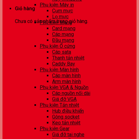
Phụ kiện Máy in
Giỏ hàng
Cụm mực
Lọ mực
Chưa có sản phẩm trong giỏ hàng.
Phụ kiện Mạng
Card mạng
Cáp mạng
Đầu mạng
Phụ kiện Ổ cứng
Cáp sata
Thanh tản nhiệt
Caddy Bay
Phụ kiện Màn hình
Cáp màn hình
Arm màn hình
Phụ kiện VGA & Nguồn
Cáp nguồn nối dài
Giá đỡ VGA
Phụ kiện Tản nhiệt
Hub điều khiển
Gông socket
Keo tản nhiệt
Phụ kiện Gear
Giá đỡ tai nghe