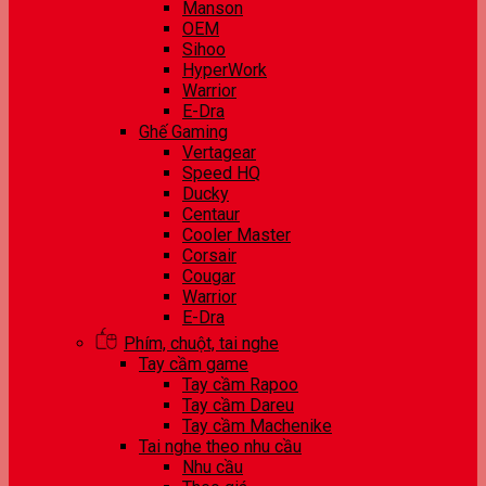
Manson
OEM
Sihoo
HyperWork
Warrior
E-Dra
Ghế Gaming
Vertagear
Speed HQ
Ducky
Centaur
Cooler Master
Corsair
Cougar
Warrior
E-Dra
Phím, chuột, tai nghe
Tay cầm game
Tay cầm Rapoo
Tay cầm Dareu
Tay cầm Machenike
Tai nghe theo nhu cầu
Nhu cầu