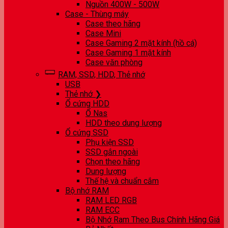
Nguồn 400W - 500W
Case - Thùng máy
Case theo hãng
Case Mini
Case Gaming 2 mặt kính (hồ cá)
Case Gaming 1 mặt kính
Case văn phòng
RAM, SSD, HDD, Thẻ nhớ
USB
Thẻ nhớ ❯
Ổ cứng HDD
Ổ Nas
HDD theo dung lượng
Ổ cứng SSD
Phụ kiện SSD
SSD gắn ngoài
Chọn theo hãng
Dung lượng
Thế hệ và chuẩn cắm
Bộ nhớ RAM
RAM LED RGB
RAM ECC
Bộ Nhớ Ram Theo Bus Chính Hãng Giá