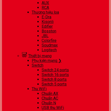
AUX
RCA
Thương hiệu loa
E-Dra
Kisonli
Edifier
Bosston
JBL
Colorfire
Soudmax
Logitech
Thiết bị mạng
Phụ kiện mạng ❯
Switch
Switch 24 ports
Switch 16 ports
Switch 8 ports
Switch 5 ports
Thu WiFi
Chuẩn AX
Chuẩn AC
Chuẩn N
USB thu WiFi