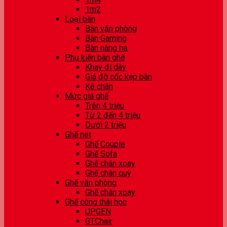
1m2
Loại bàn
Bàn văn phòng
Bàn Gaming
Bàn nâng hạ
Phụ kiện bàn ghế
Khay đi dây
Giá đỡ cốc kẹp bàn
Kê chân
Mức giá ghế
Trên 4 triệu
Từ 2 đến 4 triệu
Dưới 2 triệu
Ghế net
Ghế Couple
Ghế Sofa
Ghế chân xoay
Ghế chân quỳ
Ghế văn phòng
Ghế chân xoay
Ghế công thái học
UPGEN
GTChair