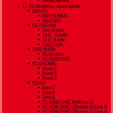
PC văn phòng - doanh nghiệp
MINI PC
Mini PC ASUS
ASUS NUC
PC THEO GIÁ
Trên 10 triệu
Từ 8 - 10 triệu
Từ 5 - 8 triệu
Dưới 5 triệu
THEO NHÓM
PC tuỳ chọn
PC HÙNG PHÁT
PC CPU AMD
Ryzen 7
Ryzen 5
Ryzen 3
PC HOT
Core i7
Core i5
Core i3
PC HÙNG PHÁT WorkFlex 12
PC HÙNG PHÁT Officeline 12 Core i5
PC HÙNG PHÁT Officeline 12 Core i3