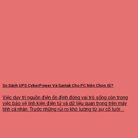
So Sánh UPS CyberPower Và Santak Cho PC Nên Chọn Gì?
Việc duy trì nguồn điện ổn định đóng vai trò sống còn trong
việc bảo vệ linh kiện điện tử và dữ liệu quan trọng trên máy
tính cá nhân. Trước những rủi ro khó lường từ sự cố lưới ...