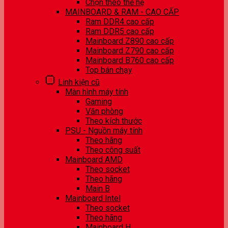
Chọn theo thế hệ
MAINBOARD & RAM - CAO CẤP
Ram DDR4 cao cấp
Ram DDR5 cao cấp
Mainboard Z890 cao cấp
Mainboard Z790 cao cấp
Mainboard B760 cao cấp
Top bán chạy
Linh kiện cũ
Màn hình máy tính
Gaming
Văn phòng
Theo kích thước
PSU - Nguồn máy tính
Theo hãng
Theo công suất
Mainboard AMD
Theo socket
Theo hãng
Main B
Mainboard Intel
Theo socket
Theo hãng
Mainboard H