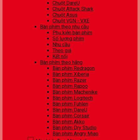
Chuột DareU
Chuột Attack Shark
Chuột Asus
Chuột VGN - VXE
Bàn phím theo nhu cầu
Phụ kiện bàn phím
Số lượng phím
Nhu cầu
Theo giá
Kết nối
Bàn phím theo hãng
Bàn phím Redragon
Bàn phím Xiberia
Bàn phím Razer
Bàn phím Rapoo
Bàn phím Machenike
Bàn phím Logitech
Bàn phím Fuhlen
Bàn phím DareU
Bàn phím Corsair
Bàn phím Akko
Bàn phím Dry Studio
Bàn phím Angry Miao