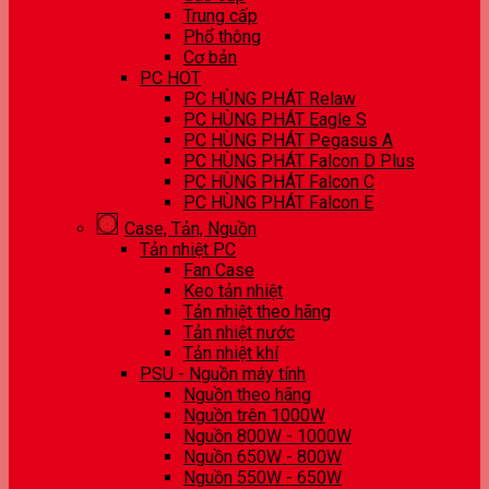
Trung cấp
Phổ thông
Cơ bản
PC HOT
PC HÙNG PHÁT Relaw
PC HÙNG PHÁT Eagle S
PC HÙNG PHÁT Pegasus A
PC HÙNG PHÁT Falcon D Plus
PC HÙNG PHÁT Falcon C
PC HÙNG PHÁT Falcon E
Case, Tản, Nguồn
Tản nhiệt PC
Fan Case
Keo tản nhiệt
Tản nhiệt theo hãng
Tản nhiệt nước
Tản nhiệt khí
PSU - Nguồn máy tính
Nguồn theo hãng
Nguồn trên 1000W
Nguồn 800W - 1000W
Nguồn 650W - 800W
Nguồn 550W - 650W