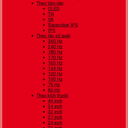
Theo tấm nền
OLED
TN
VA
Superclear IPS
IPS
Theo tần số quét
360 Hz
240 Hz
180 Hz
170 Hz
165 Hz
144 Hz
120 Hz
100 Hz
75 Hz
60 Hz
Theo kích thước
49 inch
34 inch
32 inch
27 inch
24 inch