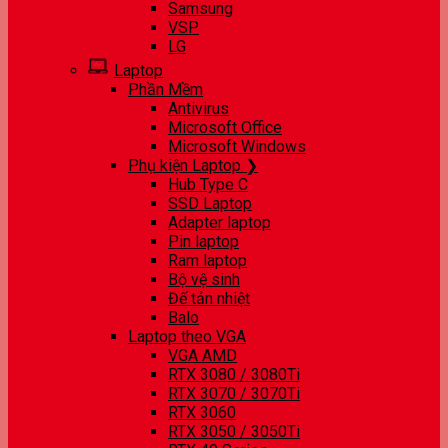
Samsung
VSP
LG
Laptop
Phần Mềm
Antivirus
Microsoft Office
Microsoft Windows
Phụ kiện Laptop ❯
Hub Type C
SSD Laptop
Adapter laptop
Pin laptop
Ram laptop
Bộ vệ sinh
Đế tản nhiệt
Balo
Laptop theo VGA
VGA AMD
RTX 3080 / 3080Ti
RTX 3070 / 3070Ti
RTX 3060
RTX 3050 / 3050Ti