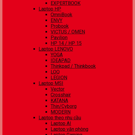
EXPERTBOOK
Laptop HP
OmniBook
ENVY
Probook
VICTUS / OMEN
Pavilion
HP 14 / HP 15
Laptop LENOVO
YOGA
IDEAPAD
Thinkpad / Thinkbook
LOQ
LEGION
Laptop MSI
Vector
Crosshair
KATANA
Thin/Cyborg
MODERN
Laptop theo nhu cầu
Laptop AI
Laptop văn phòng
Laptop Gaming