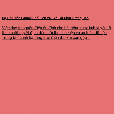
Bộ Lưu Điện Santak Phổ Biến VN Giá Tốt Chất Lượng Cao
Việc duy trì nguồn điện ổn định cho hệ thống máy tính là yếu tố
then chốt quyết định đến tuổi thọ linh kiện và an toàn dữ liệu.
Trong bối cảnh hạ tầng lưới điện đôi khi còn gặp ...