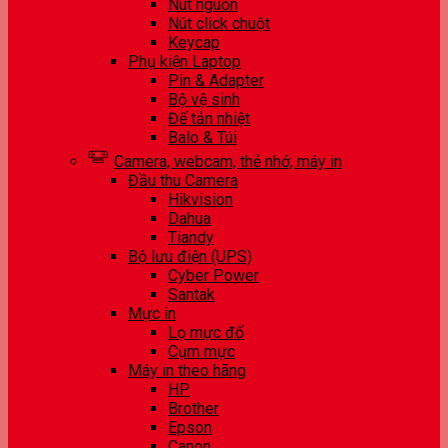
Nút nguồn
Nút click chuột
Keycap
Phụ kiện Laptop
Pin & Adapter
Bộ vệ sinh
Đế tản nhiệt
Balo & Túi
Camera, webcam, thẻ nhớ, máy in
Đầu thu Camera
Hikvision
Dahua
Tiandy
Bộ lưu điện (UPS)
Cyber Power
Santak
Mực in
Lọ mực đổ
Cụm mực
Máy in theo hãng
HP
Brother
Epson
Canon