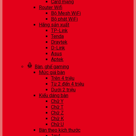
Card mạng
Router Wifi
Bộ Mesh WiFi
Bộ phát WiFi
Hãng sản xuất
TP-Link
Tenda
Draytek
D-Link
Asus
Aptek
Bàn, ghế gaming
Mức giá bàn
Trên 4 triệu
Từ 2 đến 4 triệu
Dưới 2 triệu
Kiểu dáng bàn
Chữ Y
Chữ T
Chữ Z
Chữ K
Chữ U
Bàn theo kích thước
1m4