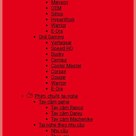
Manson
OEM
Sihoo
HyperWork
Warrior
E-Dra
Ghế Gaming
Vertagear
Speed HQ
Ducky
Centaur
Cooler Master
Corsair
Cougar
Warrior
E-Dra
Phím, chuột, tai nghe
Tay cầm game
Tay cầm Rapoo
Tay cầm Dareu
Tay cầm Machenike
Tai nghe theo nhu cầu
Nhu cầu