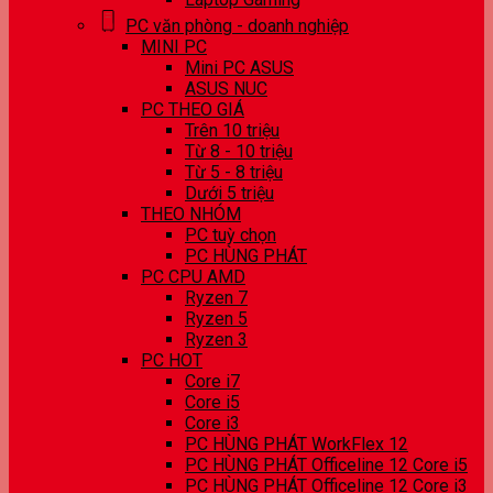
PC văn phòng - doanh nghiệp
MINI PC
Mini PC ASUS
ASUS NUC
PC THEO GIÁ
Trên 10 triệu
Từ 8 - 10 triệu
Từ 5 - 8 triệu
Dưới 5 triệu
THEO NHÓM
PC tuỳ chọn
PC HÙNG PHÁT
PC CPU AMD
Ryzen 7
Ryzen 5
Ryzen 3
PC HOT
Core i7
Core i5
Core i3
PC HÙNG PHÁT WorkFlex 12
PC HÙNG PHÁT Officeline 12 Core i5
PC HÙNG PHÁT Officeline 12 Core i3