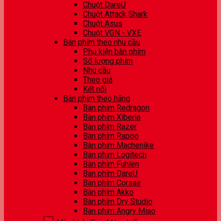
Chuột DareU
Chuột Attack Shark
Chuột Asus
Chuột VGN - VXE
Bàn phím theo nhu cầu
Phụ kiện bàn phím
Số lượng phím
Nhu cầu
Theo giá
Kết nối
Bàn phím theo hãng
Bàn phím Redragon
Bàn phím Xiberia
Bàn phím Razer
Bàn phím Rapoo
Bàn phím Machenike
Bàn phím Logitech
Bàn phím Fuhlen
Bàn phím DareU
Bàn phím Corsair
Bàn phím Akko
Bàn phím Dry Studio
Bàn phím Angry Miao