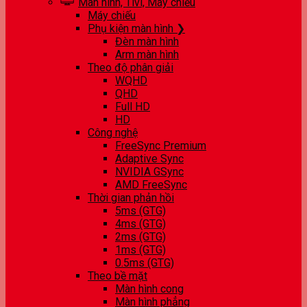
Màn hình, Tivi, Máy chiếu
Máy chiếu
Phụ kiện màn hình ❯
Đèn màn hình
Arm màn hình
Theo độ phân giải
WQHD
QHD
Full HD
HD
Công nghệ
FreeSync Premium
Adaptive Sync
NVIDIA GSync
AMD FreeSync
Thời gian phản hồi
5ms (GTG)
4ms (GTG)
2ms (GTG)
1ms (GTG)
0.5ms (GTG)
Theo bề mặt
Màn hình cong
Màn hình phẳng