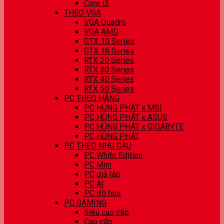
Core i3
THEO VGA
VGA Quadro
VGA AMD
GTX 10 Series
GTX 16 Series
RTX 20 Series
RTX 30 Series
RTX 40 Series
RTX 50 Series
PC THEO HÃNG
PC HÙNG PHÁT x MSI
PC HÙNG PHÁT x ASUS
PC HÙNG PHÁT x GIGABYTE
PC HÙNG PHÁT
PC THEO NHU CẦU
PC White Edition
PC Mini
PC giả lập
PC AI
PC đồ hoạ
PC GAMING
Siêu cao cấp
Cao cấp