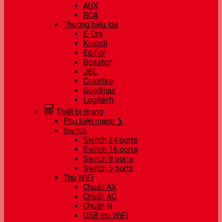
AUX
RCA
Thương hiệu loa
E-Dra
Kisonli
Edifier
Bosston
JBL
Colorfire
Soudmax
Logitech
Thiết bị mạng
Phụ kiện mạng ❯
Switch
Switch 24 ports
Switch 16 ports
Switch 8 ports
Switch 5 ports
Thu WiFi
Chuẩn AX
Chuẩn AC
Chuẩn N
USB thu WiFi