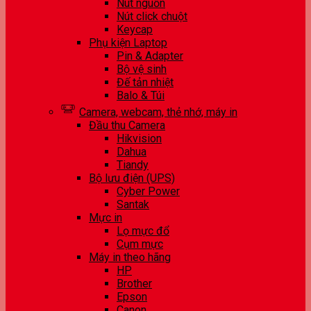
Nút nguồn
Nút click chuột
Keycap
Phụ kiện Laptop
Pin & Adapter
Bộ vệ sinh
Đế tản nhiệt
Balo & Túi
Camera, webcam, thẻ nhớ, máy in
Đầu thu Camera
Hikvision
Dahua
Tiandy
Bộ lưu điện (UPS)
Cyber Power
Santak
Mực in
Lọ mực đổ
Cụm mực
Máy in theo hãng
HP
Brother
Epson
Canon