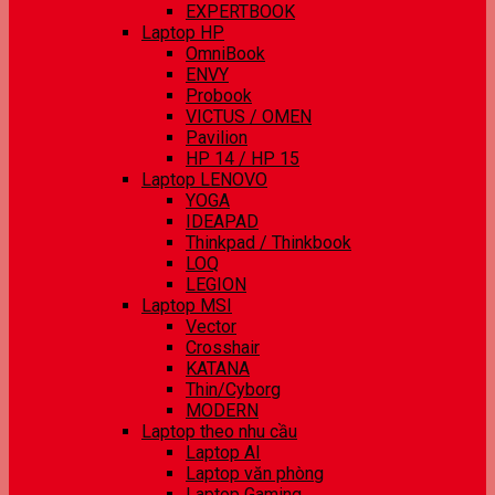
EXPERTBOOK
Laptop HP
OmniBook
ENVY
Probook
VICTUS / OMEN
Pavilion
HP 14 / HP 15
Laptop LENOVO
YOGA
IDEAPAD
Thinkpad / Thinkbook
LOQ
LEGION
Laptop MSI
Vector
Crosshair
KATANA
Thin/Cyborg
MODERN
Laptop theo nhu cầu
Laptop AI
Laptop văn phòng
Laptop Gaming