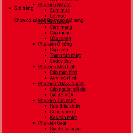
Phụ kiện Máy in
Giỏ hàng
Cụm mực
Lọ mực
Chưa có sản phẩm trong giỏ hàng.
Phụ kiện Mạng
Card mạng
Cáp mạng
Đầu mạng
Phụ kiện Ổ cứng
Cáp sata
Thanh tản nhiệt
Caddy Bay
Phụ kiện Màn hình
Cáp màn hình
Arm màn hình
Phụ kiện VGA & Nguồn
Cáp nguồn nối dài
Giá đỡ VGA
Phụ kiện Tản nhiệt
Hub điều khiển
Gông socket
Keo tản nhiệt
Phụ kiện Gear
Giá đỡ tai nghe