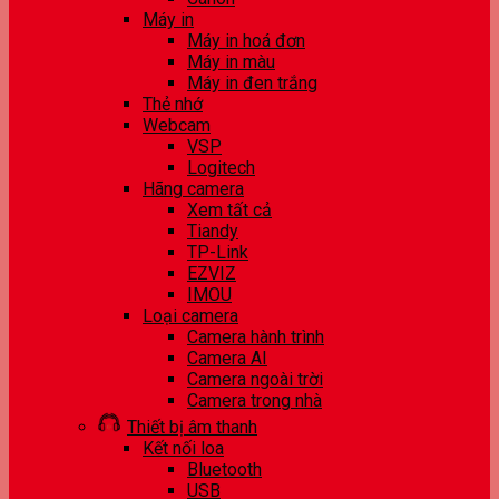
Máy in
Máy in hoá đơn
Máy in màu
Máy in đen trắng
Thẻ nhớ
Webcam
VSP
Logitech
Hãng camera
Xem tất cả
Tiandy
TP-Link
EZVIZ
IMOU
Loại camera
Camera hành trình
Camera AI
Camera ngoài trời
Camera trong nhà
Thiết bị âm thanh
Kết nối loa
Bluetooth
USB