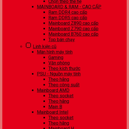
Chọn theo thế hệ
MAINBOARD & RAM - CAO CẤP
Ram DDR4 cao cấp
Ram DDR5 cao cấp
Mainboard Z890 cao cấp
Mainboard Z790 cao cấp
Mainboard B760 cao cấp
Top bán chạy
Linh kiện cũ
Màn hình máy tính
Gaming
Văn phòng
Theo kích thước
PSU - Nguồn máy tính
Theo hãng
Theo công suất
Mainboard AMD
Theo socket
Theo hãng
Main B
Mainboard Intel
Theo socket
Theo hãng
Mainboard H