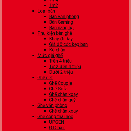
1m2
Loại bàn
Bàn văn phòng
Bàn Gaming
Bàn nâng hạ
Phụ kiện bàn ghế
Khay đi dây
Giá đỡ cốc kẹp bàn
Kê chân
Mức giá ghế
Trên 4 triệu
Từ 2 đến 4 triệu
Dưới 2 triệu
Ghế net
Ghế Couple
Ghế Sofa
Ghế chân xoay
Ghế chân quỳ
Ghế văn phòng
Ghế chân xoay
Ghế công thái học
UPGEN
GTChair