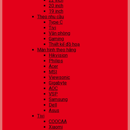
22 inch
20 inch
19 inch
Theo nhu cầu
Type C
Tivi
Văn phòng
Gaming
Thiết kế đồ hoạ
Màn hình theo hãng
Hikvision
Philips
Acer
MSI
Viewsonic
Gigabyte
AOC
VSP
Samsung
Dell
Asus
Tivi
COOCAA
Xiaomi