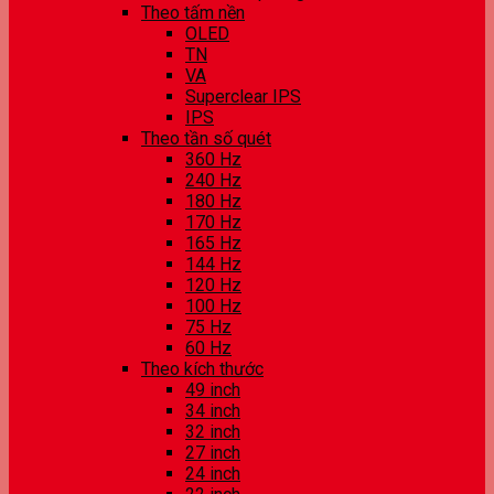
Theo tấm nền
OLED
TN
VA
Superclear IPS
IPS
Theo tần số quét
360 Hz
240 Hz
180 Hz
170 Hz
165 Hz
144 Hz
120 Hz
100 Hz
75 Hz
60 Hz
Theo kích thước
49 inch
34 inch
32 inch
27 inch
24 inch