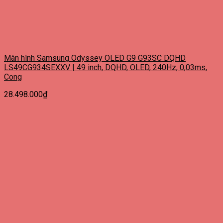
Màn hình Samsung Odyssey OLED G9 G93SC DQHD
LS49CG934SEXXV | 49 inch, DQHD, OLED, 240Hz, 0,03ms,
Cong
28.498.000
₫