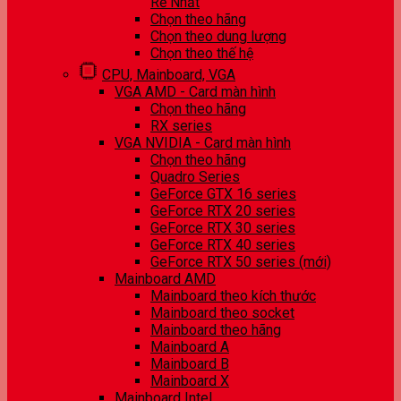
Rẻ Nhất
Chọn theo hãng
Chọn theo dung lượng
Chọn theo thế hệ
CPU, Mainboard, VGA
VGA AMD - Card màn hình
Chọn theo hãng
RX series
VGA NVIDIA - Card màn hình
Chọn theo hãng
Quadro Series
GeForce GTX 16 series
GeForce RTX 20 series
GeForce RTX 30 series
GeForce RTX 40 series
GeForce RTX 50 series (mới)
Mainboard AMD
Mainboard theo kích thước
Mainboard theo socket
Mainboard theo hãng
Mainboard A
Mainboard B
Mainboard X
Mainboard Intel