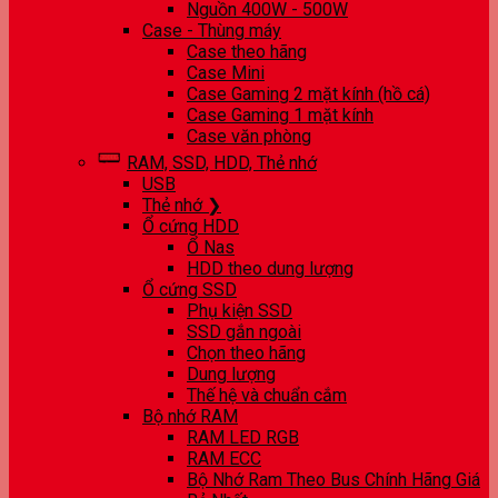
Nguồn 400W - 500W
Case - Thùng máy
Case theo hãng
Case Mini
Case Gaming 2 mặt kính (hồ cá)
Case Gaming 1 mặt kính
Case văn phòng
RAM, SSD, HDD, Thẻ nhớ
USB
Thẻ nhớ ❯
Ổ cứng HDD
Ổ Nas
HDD theo dung lượng
Ổ cứng SSD
Phụ kiện SSD
SSD gắn ngoài
Chọn theo hãng
Dung lượng
Thế hệ và chuẩn cắm
Bộ nhớ RAM
RAM LED RGB
RAM ECC
Bộ Nhớ Ram Theo Bus Chính Hãng Giá