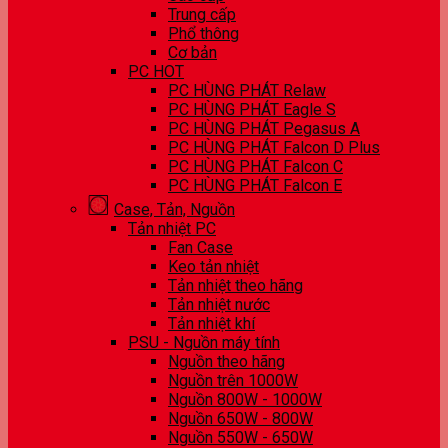
Trung cấp
Phổ thông
Cơ bản
PC HOT
PC HÙNG PHÁT Relaw
PC HÙNG PHÁT Eagle S
PC HÙNG PHÁT Pegasus A
PC HÙNG PHÁT Falcon D Plus
PC HÙNG PHÁT Falcon C
PC HÙNG PHÁT Falcon E
Case, Tản, Nguồn
Tản nhiệt PC
Fan Case
Keo tản nhiệt
Tản nhiệt theo hãng
Tản nhiệt nước
Tản nhiệt khí
PSU - Nguồn máy tính
Nguồn theo hãng
Nguồn trên 1000W
Nguồn 800W - 1000W
Nguồn 650W - 800W
Nguồn 550W - 650W