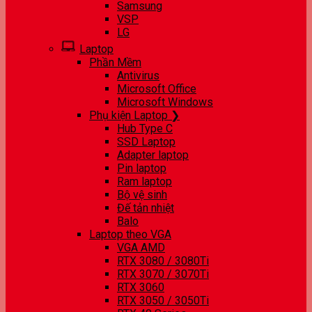
Samsung
VSP
LG
Laptop
Phần Mềm
Antivirus
Microsoft Office
Microsoft Windows
Phụ kiện Laptop ❯
Hub Type C
SSD Laptop
Adapter laptop
Pin laptop
Ram laptop
Bộ vệ sinh
Đế tản nhiệt
Balo
Laptop theo VGA
VGA AMD
RTX 3080 / 3080Ti
RTX 3070 / 3070Ti
RTX 3060
RTX 3050 / 3050Ti