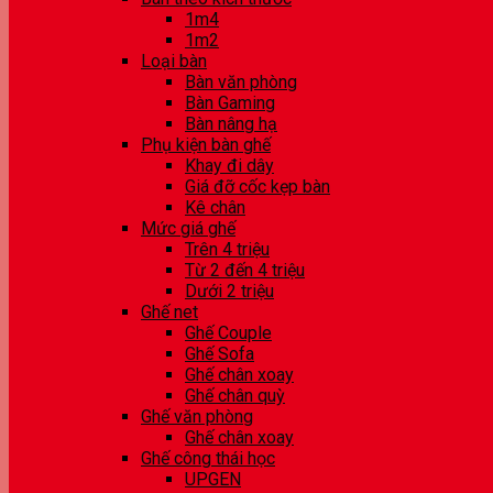
1m4
1m2
Loại bàn
Bàn văn phòng
Bàn Gaming
Bàn nâng hạ
Phụ kiện bàn ghế
Khay đi dây
Giá đỡ cốc kẹp bàn
Kê chân
Mức giá ghế
Trên 4 triệu
Từ 2 đến 4 triệu
Dưới 2 triệu
Ghế net
Ghế Couple
Ghế Sofa
Ghế chân xoay
Ghế chân quỳ
Ghế văn phòng
Ghế chân xoay
Ghế công thái học
UPGEN