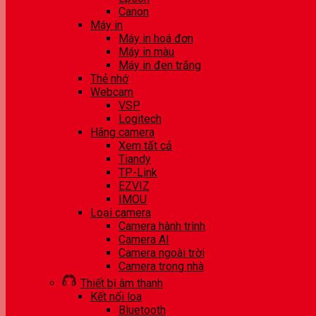
Canon
Máy in
Máy in hoá đơn
Máy in màu
Máy in đen trắng
Thẻ nhớ
Webcam
VSP
Logitech
Hãng camera
Xem tất cả
Tiandy
TP-Link
EZVIZ
IMOU
Loại camera
Camera hành trình
Camera AI
Camera ngoài trời
Camera trong nhà
Thiết bị âm thanh
Kết nối loa
Bluetooth