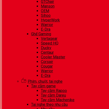
GTChair
Manson
OEM
Sihoo
HyperWork
Warrior
E-Dra
Ghế Gaming
Vertagear
Speed HQ
Ducky
Centaur
Cooler Master
Corsair
Cougar
Warrior
E-Dra
Phím, chuột, tai nghe
Tay cầm game
Tay cầm Rapoo
Tay cầm Dareu
Tay cầm Machenike
Tai nghe theo nhu cầu