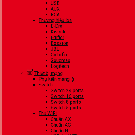
USB
AUX
RCA
Thương hiệu loa
E-Dra
Kisonli
Edifier
Bosston
JBL
Colorfire
Soudmax
Logitech
Thiết bị mạng
Phụ kiện mạng ❯
Switch
Switch 24 ports
Switch 16 ports
Switch 8 ports
Switch 5 ports
Thu WiFi
Chuẩn AX
Chuẩn AC
Chuẩn N