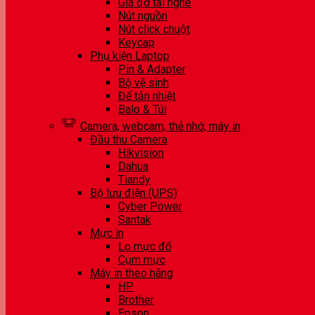
Giá đỡ tai nghe
Nút nguồn
Nút click chuột
Keycap
Phụ kiện Laptop
Pin & Adapter
Bộ vệ sinh
Đế tản nhiệt
Balo & Túi
Camera, webcam, thẻ nhớ, máy in
Đầu thu Camera
Hikvision
Dahua
Tiandy
Bộ lưu điện (UPS)
Cyber Power
Santak
Mực in
Lọ mực đổ
Cụm mực
Máy in theo hãng
HP
Brother
Epson