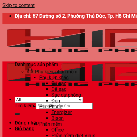
Skip to content
Địa chỉ: 67 Đường số 2, Phường Thủ Đức, Tp. Hồ Chí M
Danh mục sản phẩm
Phụ kiện, phần mềm
Phụ kiện khác
Củ sạc
Đế sạc
Sạc dự phòng
Đèn
Tìm kiếm:
Pin iPhone
Energizer
Bison
Đăng nhập
Phần mềm
Giỏ hàng
Office
Phần mềm diệt Virus