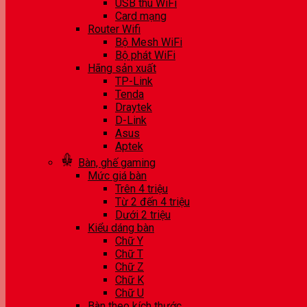
USB thu WiFi
Card mạng
Router Wifi
Bộ Mesh WiFi
Bộ phát WiFi
Hãng sản xuất
TP-Link
Tenda
Draytek
D-Link
Asus
Aptek
Bàn, ghế gaming
Mức giá bàn
Trên 4 triệu
Từ 2 đến 4 triệu
Dưới 2 triệu
Kiểu dáng bàn
Chữ Y
Chữ T
Chữ Z
Chữ K
Chữ U
Bàn theo kích thước