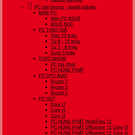
PC văn phòng - doanh nghiệp
MINI PC
Mini PC ASUS
ASUS NUC
PC THEO GIÁ
Trên 10 triệu
Từ 8 - 10 triệu
Từ 5 - 8 triệu
Dưới 5 triệu
THEO NHÓM
PC tuỳ chọn
PC HÙNG PHÁT
PC CPU AMD
Ryzen 7
Ryzen 5
Ryzen 3
PC HOT
Core i7
Core i5
Core i3
PC HÙNG PHÁT WorkFlex 12
PC HÙNG PHÁT Officeline 12 Core i5
PC HÙNG PHÁT Officeline 12 Core i3