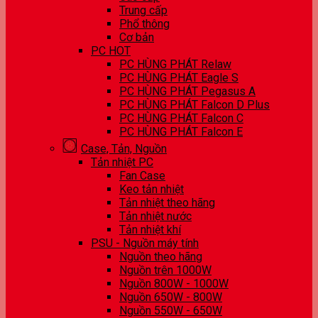
Trung cấp
Phổ thông
Cơ bản
PC HOT
PC HÙNG PHÁT Relaw
PC HÙNG PHÁT Eagle S
PC HÙNG PHÁT Pegasus A
PC HÙNG PHÁT Falcon D Plus
PC HÙNG PHÁT Falcon C
PC HÙNG PHÁT Falcon E
Case, Tản, Nguồn
Tản nhiệt PC
Fan Case
Keo tản nhiệt
Tản nhiệt theo hãng
Tản nhiệt nước
Tản nhiệt khí
PSU - Nguồn máy tính
Nguồn theo hãng
Nguồn trên 1000W
Nguồn 800W - 1000W
Nguồn 650W - 800W
Nguồn 550W - 650W