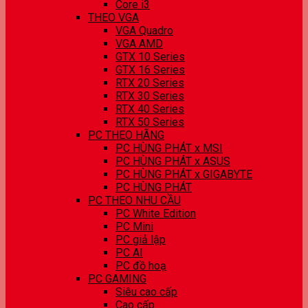
Core i3
THEO VGA
VGA Quadro
VGA AMD
GTX 10 Series
GTX 16 Series
RTX 20 Series
RTX 30 Series
RTX 40 Series
RTX 50 Series
PC THEO HÃNG
PC HÙNG PHÁT x MSI
PC HÙNG PHÁT x ASUS
PC HÙNG PHÁT x GIGABYTE
PC HÙNG PHÁT
PC THEO NHU CẦU
PC White Edition
PC Mini
PC giả lập
PC AI
PC đồ hoạ
PC GAMING
Siêu cao cấp
Cao cấp