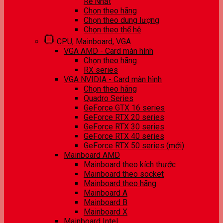
Rẻ Nhất
Chọn theo hãng
Chọn theo dung lượng
Chọn theo thế hệ
CPU, Mainboard, VGA
VGA AMD - Card màn hình
Chọn theo hãng
RX series
VGA NVIDIA - Card màn hình
Chọn theo hãng
Quadro Series
GeForce GTX 16 series
GeForce RTX 20 series
GeForce RTX 30 series
GeForce RTX 40 series
GeForce RTX 50 series (mới)
Mainboard AMD
Mainboard theo kích thước
Mainboard theo socket
Mainboard theo hãng
Mainboard A
Mainboard B
Mainboard X
Mainboard Intel