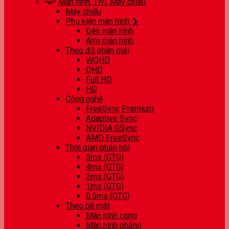
Màn hình, Tivi, Máy chiếu
Máy chiếu
Phụ kiện màn hình ❯
Đèn màn hình
Arm màn hình
Theo độ phân giải
WQHD
QHD
Full HD
HD
Công nghệ
FreeSync Premium
Adaptive Sync
NVIDIA GSync
AMD FreeSync
Thời gian phản hồi
5ms (GTG)
4ms (GTG)
2ms (GTG)
1ms (GTG)
0.5ms (GTG)
Theo bề mặt
Màn hình cong
Màn hình phẳng