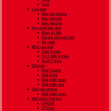
1m2
Loại bàn
Bàn văn phòng
Bàn Gaming
Bàn nâng hạ
Phụ kiện bàn ghế
Khay đi dây
Giá đỡ cốc kẹp bàn
Kê chân
Mức giá ghế
Trên 4 triệu
Từ 2 đến 4 triệu
Dưới 2 triệu
Ghế net
Ghế Couple
Ghế Sofa
Ghế chân xoay
Ghế chân quỳ
Ghế văn phòng
Ghế chân xoay
Ghế công thái học
UPGEN
GTChair