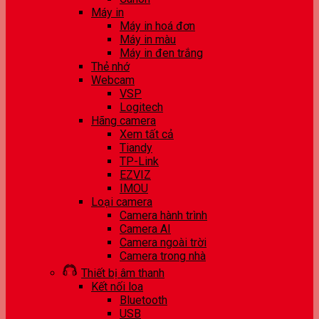
Máy in
Máy in hoá đơn
Máy in màu
Máy in đen trắng
Thẻ nhớ
Webcam
VSP
Logitech
Hãng camera
Xem tất cả
Tiandy
TP-Link
EZVIZ
IMOU
Loại camera
Camera hành trình
Camera AI
Camera ngoài trời
Camera trong nhà
Thiết bị âm thanh
Kết nối loa
Bluetooth
USB