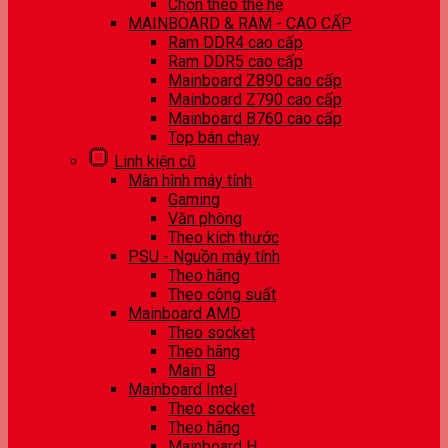
Chọn theo thế hệ
MAINBOARD & RAM - CAO CẤP
Ram DDR4 cao cấp
Ram DDR5 cao cấp
Mainboard Z890 cao cấp
Mainboard Z790 cao cấp
Mainboard B760 cao cấp
Top bán chạy
Linh kiện cũ
Màn hình máy tính
Gaming
Văn phòng
Theo kích thước
PSU - Nguồn máy tính
Theo hãng
Theo công suất
Mainboard AMD
Theo socket
Theo hãng
Main B
Mainboard Intel
Theo socket
Theo hãng
Mainboard H