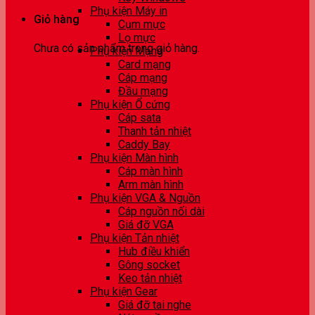
Phụ kiện Máy in
Giỏ hàng
Cụm mực
Lọ mực
Chưa có sản phẩm trong giỏ hàng.
Phụ kiện Mạng
Card mạng
Cáp mạng
Đầu mạng
Phụ kiện Ổ cứng
Cáp sata
Thanh tản nhiệt
Caddy Bay
Phụ kiện Màn hình
Cáp màn hình
Arm màn hình
Phụ kiện VGA & Nguồn
Cáp nguồn nối dài
Giá đỡ VGA
Phụ kiện Tản nhiệt
Hub điều khiển
Gông socket
Keo tản nhiệt
Phụ kiện Gear
Giá đỡ tai nghe