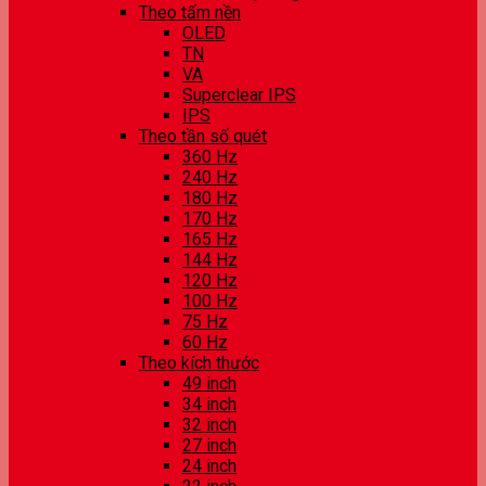
Theo tấm nền
OLED
TN
VA
Superclear IPS
IPS
Theo tần số quét
360 Hz
240 Hz
180 Hz
170 Hz
165 Hz
144 Hz
120 Hz
100 Hz
75 Hz
60 Hz
Theo kích thước
49 inch
34 inch
32 inch
27 inch
24 inch