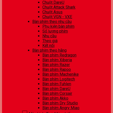
Chuột DareU
Chuột Attack Shark
Chuột Asus
Chuột VGN - VXE
Bàn phím theo nhu cầu
Phụ kiện bàn phím
Số lượng phím
Nhu cầu
Theo giá
Kết nối
Bàn phím theo hãng
Bàn phím Redragon
Bàn phím Xiberia
Bàn phím Razer
Bàn phím Rapoo
Bàn phím Machenike
Bàn phím Logitech
Bàn phím Fuhlen
Bàn phím DareU
Bàn phím Corsair
Bàn phím Akko
Bàn phím Dry Studio
Bàn phím Angry Miao