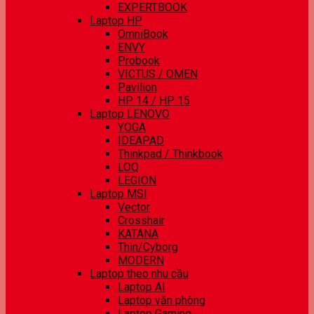
EXPERTBOOK
Laptop HP
OmniBook
ENVY
Probook
VICTUS / OMEN
Pavilion
HP 14 / HP 15
Laptop LENOVO
YOGA
IDEAPAD
Thinkpad / Thinkbook
LOQ
LEGION
Laptop MSI
Vector
Crosshair
KATANA
Thin/Cyborg
MODERN
Laptop theo nhu cầu
Laptop AI
Laptop văn phòng
Laptop Gaming