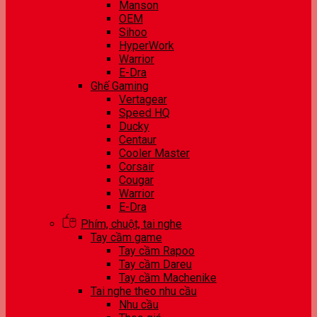
Manson
OEM
Sihoo
HyperWork
Warrior
E-Dra
Ghế Gaming
Vertagear
Speed HQ
Ducky
Centaur
Cooler Master
Corsair
Cougar
Warrior
E-Dra
Phím, chuột, tai nghe
Tay cầm game
Tay cầm Rapoo
Tay cầm Dareu
Tay cầm Machenike
Tai nghe theo nhu cầu
Nhu cầu