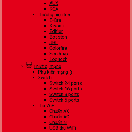
AUX
RCA
Thương hiệu loa
E-Dra
Kisonli
Edifier
Bosston
JBL
Colorfire
Soudmax
Logitech
Thiết bị mạng
Phụ kiện mạng ❯
Switch
Switch 24 ports
Switch 16 ports
Switch 8 ports
Switch 5 ports
Thu WiFi
Chuẩn AX
Chuẩn AC
Chuẩn N
USB thu WiFi