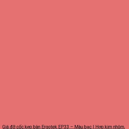
Giá đỡ cốc kẹp bàn Ergotek EP33 – Màu bạc | Hợp kim nhôm,