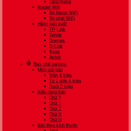
Card mạng
Router Wifi
Bộ Mesh WiFi
Bộ phát WiFi
Hãng sản xuất
TP-Link
Tenda
Draytek
D-Link
Asus
Aptek
Bàn, ghế gaming
Mức giá bàn
Trên 4 triệu
Từ 2 đến 4 triệu
Dưới 2 triệu
Kiểu dáng bàn
Chữ Y
Chữ T
Chữ Z
Chữ K
Chữ U
Bàn theo kích thước
1m4