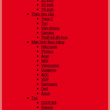
22 inch
20 inch
19 inch
Theo nhu cầu
Type C
Tivi
Văn phòng
Gaming
Thiết kế đồ hoạ
Màn hình theo hãng
Hikvision
Philips
Acer
MSI
Viewsonic
Gigabyte
AOC
VSP
Samsung
Dell
Asus
Tivi
COOCAA
Xiaomi