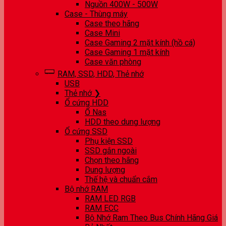
Nguồn 400W - 500W
Case - Thùng máy
Case theo hãng
Case Mini
Case Gaming 2 mặt kính (hồ cá)
Case Gaming 1 mặt kính
Case văn phòng
RAM, SSD, HDD, Thẻ nhớ
USB
Thẻ nhớ ❯
Ổ cứng HDD
Ổ Nas
HDD theo dung lượng
Ổ cứng SSD
Phụ kiện SSD
SSD gắn ngoài
Chọn theo hãng
Dung lượng
Thế hệ và chuẩn cắm
Bộ nhớ RAM
RAM LED RGB
RAM ECC
Bộ Nhớ Ram Theo Bus Chính Hãng Giá