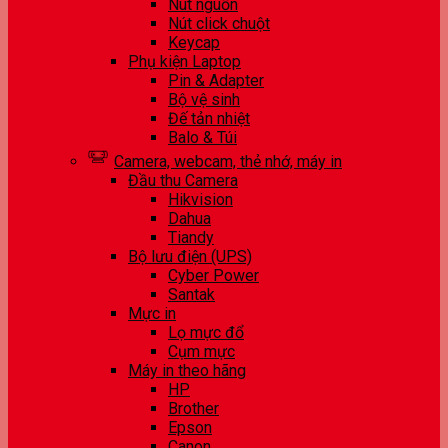
Nút nguồn
Nút click chuột
Keycap
Phụ kiện Laptop
Pin & Adapter
Bộ vệ sinh
Đế tản nhiệt
Balo & Túi
Camera, webcam, thẻ nhớ, máy in
Đầu thu Camera
Hikvision
Dahua
Tiandy
Bộ lưu điện (UPS)
Cyber Power
Santak
Mực in
Lọ mực đổ
Cụm mực
Máy in theo hãng
HP
Brother
Epson
Canon