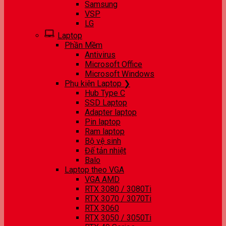
Samsung
VSP
LG
Laptop
Phần Mềm
Antivirus
Microsoft Office
Microsoft Windows
Phụ kiện Laptop ❯
Hub Type C
SSD Laptop
Adapter laptop
Pin laptop
Ram laptop
Bộ vệ sinh
Đế tản nhiệt
Balo
Laptop theo VGA
VGA AMD
RTX 3080 / 3080Ti
RTX 3070 / 3070Ti
RTX 3060
RTX 3050 / 3050Ti