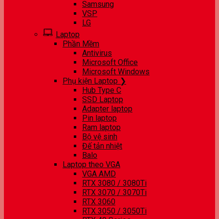
Samsung
VSP
LG
Laptop
Phần Mềm
Antivirus
Microsoft Office
Microsoft Windows
Phụ kiện Laptop ❯
Hub Type C
SSD Laptop
Adapter laptop
Pin laptop
Ram laptop
Bộ vệ sinh
Đế tản nhiệt
Balo
Laptop theo VGA
VGA AMD
RTX 3080 / 3080Ti
RTX 3070 / 3070Ti
RTX 3060
RTX 3050 / 3050Ti