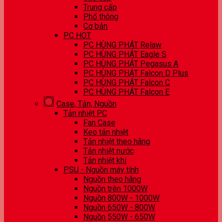
Trung cấp
Phổ thông
Cơ bản
PC HOT
PC HÙNG PHÁT Relaw
PC HÙNG PHÁT Eagle S
PC HÙNG PHÁT Pegasus A
PC HÙNG PHÁT Falcon D Plus
PC HÙNG PHÁT Falcon C
PC HÙNG PHÁT Falcon E
Case, Tản, Nguồn
Tản nhiệt PC
Fan Case
Keo tản nhiệt
Tản nhiệt theo hãng
Tản nhiệt nước
Tản nhiệt khí
PSU - Nguồn máy tính
Nguồn theo hãng
Nguồn trên 1000W
Nguồn 800W - 1000W
Nguồn 650W - 800W
Nguồn 550W - 650W