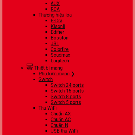
AUX
RCA
Thương hiệu loa
E-Dra
Kisonli
Edifier
Bosston
JBL
Colorfire
Soudmax
Logitech
Thiết bị mạng
Phụ kiện mạng ❯
Switch
Switch 24 ports
Switch 16 ports
Switch 8 ports
Switch 5 ports
Thu WiFi
Chuẩn AX
Chuẩn AC
Chuẩn N
USB thu WiFi