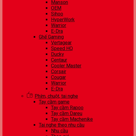
Manson
OEM
Sihoo
HyperWork
Warrior
E-Dra
Ghế Gaming
Vertagear
Speed HQ
Ducky
Centaur
Cooler Master
Corsair
Cougar
Warrior
E-Dra
Phím, chuột, tai nghe
Tay cầm game
Tay cầm Rapoo
Tay cầm Dareu
Tay cầm Machenike
Tai nghe theo nhu cầu
Nhu cầu