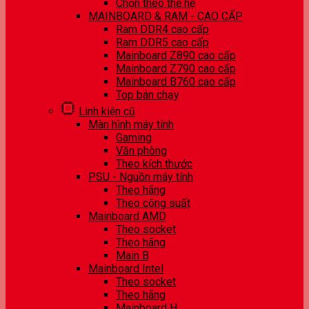
Chọn theo thế hệ
MAINBOARD & RAM - CAO CẤP
Ram DDR4 cao cấp
Ram DDR5 cao cấp
Mainboard Z890 cao cấp
Mainboard Z790 cao cấp
Mainboard B760 cao cấp
Top bán chạy
Linh kiện cũ
Màn hình máy tính
Gaming
Văn phòng
Theo kích thước
PSU - Nguồn máy tính
Theo hãng
Theo công suất
Mainboard AMD
Theo socket
Theo hãng
Main B
Mainboard Intel
Theo socket
Theo hãng
Mainboard H