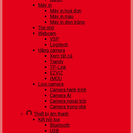
Máy in
Máy in hoá đơn
Máy in màu
Máy in đen trắng
Thẻ nhớ
Webcam
VSP
Logitech
Hãng camera
Xem tất cả
Tiandy
TP-Link
EZVIZ
IMOU
Loại camera
Camera hành trình
Camera AI
Camera ngoài trời
Camera trong nhà
Thiết bị âm thanh
Kết nối loa
Bluetooth
USB