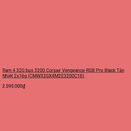
Ram 4 32G bus 3200 Corsair Vengeance RGB Pro Black Tản
Nhiệt 2x16g (CMW32GX4M2E3200C16).
2.595.000
₫