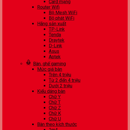
Card mạng
Router Wifi
Bộ Mesh WiFi
Bộ phát WiFi
Hãng sản xuất
TP-Link
Tenda
Draytek
D-Link
Asus
Aptek
Bàn, ghế gaming
Mức giá bàn
Trên 4 triệu
Từ 2 đến 4 triệu
Dưới 2 triệu
Kiểu dáng bàn
Chữ Y
Chữ T
Chữ Z
Chữ K
Chữ U
Bàn theo kích thước
1m4