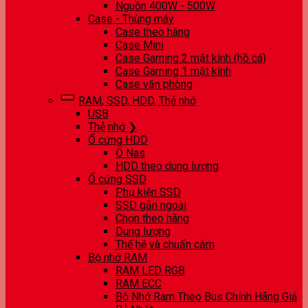
Nguồn 400W - 500W
Case - Thùng máy
Case theo hãng
Case Mini
Case Gaming 2 mặt kính (hồ cá)
Case Gaming 1 mặt kính
Case văn phòng
RAM, SSD, HDD, Thẻ nhớ
USB
Thẻ nhớ ❯
Ổ cứng HDD
Ổ Nas
HDD theo dung lượng
Ổ cứng SSD
Phụ kiện SSD
SSD gắn ngoài
Chọn theo hãng
Dung lượng
Thế hệ và chuẩn cắm
Bộ nhớ RAM
RAM LED RGB
RAM ECC
Bộ Nhớ Ram Theo Bus Chính Hãng Giá