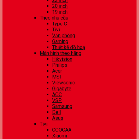
22 inch
20 inch
19 inch
Theo nhu cầu
Type C
Tivi
Văn phòng
Gaming
Thiết kế đồ hoạ
Màn hình theo hãng
Hikvision
Philips
Acer
MSI
Viewsonic
Gigabyte
AOC
VSP
Samsung
Dell
Asus
Tivi
COOCAA
Xiaomi