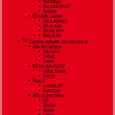
Nút nguồn
Nút click chuột
Keycap
Phụ kiện Laptop
Pin & Adapter
Bộ vệ sinh
Đế tản nhiệt
Balo & Túi
Camera, webcam, thẻ nhớ, máy in
Đầu thu Camera
Hikvision
Dahua
Tiandy
Bộ lưu điện (UPS)
Cyber Power
Santak
Mực in
Lọ mực đổ
Cụm mực
Máy in theo hãng
HP
Brother
Epson
Canon