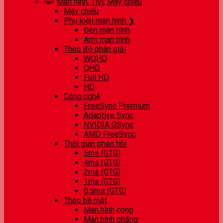
Màn hình, Tivi, Máy chiếu
Máy chiếu
Phụ kiện màn hình ❯
Đèn màn hình
Arm màn hình
Theo độ phân giải
WQHD
QHD
Full HD
HD
Công nghệ
FreeSync Premium
Adaptive Sync
NVIDIA GSync
AMD FreeSync
Thời gian phản hồi
5ms (GTG)
4ms (GTG)
2ms (GTG)
1ms (GTG)
0.5ms (GTG)
Theo bề mặt
Màn hình cong
Màn hình phẳng