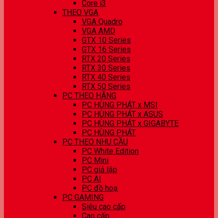
Core i3
THEO VGA
VGA Quadro
VGA AMD
GTX 10 Series
GTX 16 Series
RTX 20 Series
RTX 30 Series
RTX 40 Series
RTX 50 Series
PC THEO HÃNG
PC HÙNG PHÁT x MSI
PC HÙNG PHÁT x ASUS
PC HÙNG PHÁT x GIGABYTE
PC HÙNG PHÁT
PC THEO NHU CẦU
PC White Edition
PC Mini
PC giả lập
PC AI
PC đồ hoạ
PC GAMING
Siêu cao cấp
Cao cấp