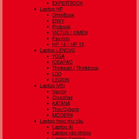
EXPERTBOOK
Laptop HP
OmniBook
ENVY
Probook
VICTUS / OMEN
Pavilion
HP 14 / HP 15
Laptop LENOVO
YOGA
IDEAPAD
Thinkpad / Thinkbook
LOQ
LEGION
Laptop MSI
Vector
Crosshair
KATANA
Thin/Cyborg
MODERN
Laptop theo nhu cầu
Laptop AI
Laptop văn phòng
Laptop Gaming