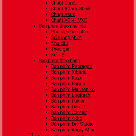
Chuột DareU
Chuột Attack Shark
Chuột Asus
Chuột VGN - VXE
Bàn phím theo nhu cầu
Phụ kiện bàn phím
Số lượng phím
Nhu cầu
Theo giá
Kết nối
Bàn phím theo hãng
Bàn phím Redragon
Bàn phím Xiberia
Bàn phím Razer
Bàn phím Rapoo
Bàn phím Machenike
Bàn phím Logitech
Bàn phím Fuhlen
Bàn phím DareU
Bàn phím Corsair
Bàn phím Akko
Bàn phím Dry Studio
Bàn phím Angry Miao