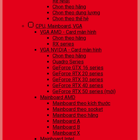
Rẻ Nhất
Chọn theo hãng
Chọn theo dung lượng
Chọn theo thế hệ
CPU, Mainboard, VGA
VGA AMD - Card màn hình
Chọn theo hãng
RX series
VGA NVIDIA - Card màn hình
Chọn theo hãng
Quadro Series
GeForce GTX 16 series
GeForce RTX 20 series
GeForce RTX 30 series
GeForce RTX 40 series
GeForce RTX 50 series (mới)
Mainboard AMD
Mainboard theo kích thước
Mainboard theo socket
Mainboard theo hãng
Mainboard A
Mainboard B
Mainboard X
Mainboard Intel