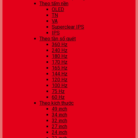
Theo tấm nền
OLED
TN
VA
Superclear IPS
IPS
Theo tần số quét
360 Hz
240 Hz
180 Hz
170 Hz
165 Hz
144 Hz
120 Hz
100 Hz
75 Hz
60 Hz
Theo kích thước
49 inch
34 inch
32 inch
27 inch
24 inch