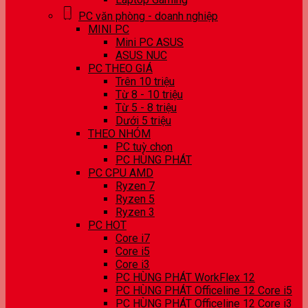
PC văn phòng - doanh nghiệp
MINI PC
Mini PC ASUS
ASUS NUC
PC THEO GIÁ
Trên 10 triệu
Từ 8 - 10 triệu
Từ 5 - 8 triệu
Dưới 5 triệu
THEO NHÓM
PC tuỳ chọn
PC HÙNG PHÁT
PC CPU AMD
Ryzen 7
Ryzen 5
Ryzen 3
PC HOT
Core i7
Core i5
Core i3
PC HÙNG PHÁT WorkFlex 12
PC HÙNG PHÁT Officeline 12 Core i5
PC HÙNG PHÁT Officeline 12 Core i3