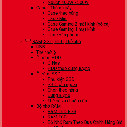
Nguồn 400W - 500W
Case - Thùng máy
Case theo hãng
Case Mini
Case Gaming 2 mặt kính (hồ cá)
Case Gaming 1 mặt kính
Case văn phòng
RAM, SSD, HDD, Thẻ nhớ
USB
Thẻ nhớ ❯
Ổ cứng HDD
Ổ Nas
HDD theo dung lượng
Ổ cứng SSD
Phụ kiện SSD
SSD gắn ngoài
Chọn theo hãng
Dung lượng
Thế hệ và chuẩn cắm
Bộ nhớ RAM
RAM LED RGB
RAM ECC
Bộ Nhớ Ram Theo Bus Chính Hãng Giá