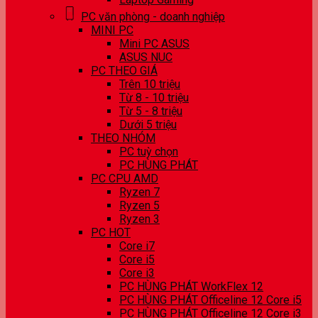
PC văn phòng - doanh nghiệp
MINI PC
Mini PC ASUS
ASUS NUC
PC THEO GIÁ
Trên 10 triệu
Từ 8 - 10 triệu
Từ 5 - 8 triệu
Dưới 5 triệu
THEO NHÓM
PC tuỳ chọn
PC HÙNG PHÁT
PC CPU AMD
Ryzen 7
Ryzen 5
Ryzen 3
PC HOT
Core i7
Core i5
Core i3
PC HÙNG PHÁT WorkFlex 12
PC HÙNG PHÁT Officeline 12 Core i5
PC HÙNG PHÁT Officeline 12 Core i3