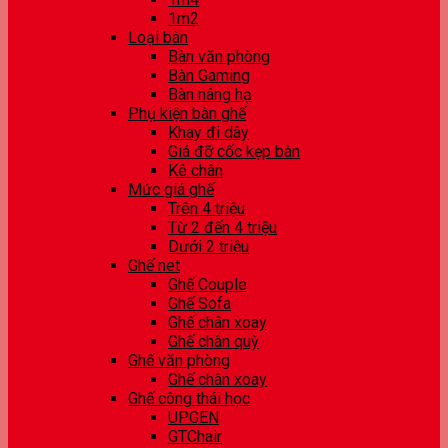
1m2
Loại bàn
Bàn văn phòng
Bàn Gaming
Bàn nâng hạ
Phụ kiện bàn ghế
Khay đi dây
Giá đỡ cốc kẹp bàn
Kê chân
Mức giá ghế
Trên 4 triệu
Từ 2 đến 4 triệu
Dưới 2 triệu
Ghế net
Ghế Couple
Ghế Sofa
Ghế chân xoay
Ghế chân quỳ
Ghế văn phòng
Ghế chân xoay
Ghế công thái học
UPGEN
GTChair