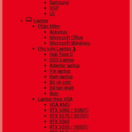
Samsung
VSP
LG
Laptop
Phần Mềm
Antivirus
Microsoft Office
Microsoft Windows
Phụ kiện Laptop ❯
Hub Type C
SSD Laptop
Adapter laptop
Pin laptop
Ram laptop
Bộ vệ sinh
Đế tản nhiệt
Balo
Laptop theo VGA
VGA AMD
RTX 3080 / 3080Ti
RTX 3070 / 3070Ti
RTX 3060
RTX 3050 / 3050Ti