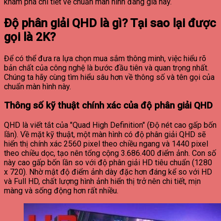
khám phá chi tiết về chuẩn màn hình đáng giá này.
Độ phân giải QHD là gì? Tại sao lại được
gọi là 2K?
Để có thể đưa ra lựa chọn mua sắm thông minh, việc hiểu rõ
bản chất của công nghệ là bước đầu tiên và quan trọng nhất.
Chúng ta hãy cùng tìm hiểu sâu hơn về thông số và tên gọi của
chuẩn màn hình này.
Thông số kỹ thuật chính xác của độ phân giải QHD
QHD là viết tắt của "Quad High Definition" (Độ nét cao gấp bốn
lần). Về mặt kỹ thuật, một màn hình có độ phân giải QHD sẽ
hiển thị chính xác 2560 pixel theo chiều ngang và 1440 pixel
theo chiều dọc, tạo nên tổng cộng 3.686.400 điểm ảnh. Con số
này cao gấp bốn lần so với độ phân giải HD tiêu chuẩn (1280
x 720). Nhờ mật độ điểm ảnh dày đặc hơn đáng kể so với HD
và Full HD, chất lượng hình ảnh hiển thị trở nên chi tiết, mịn
màng và sống động hơn rất nhiều.