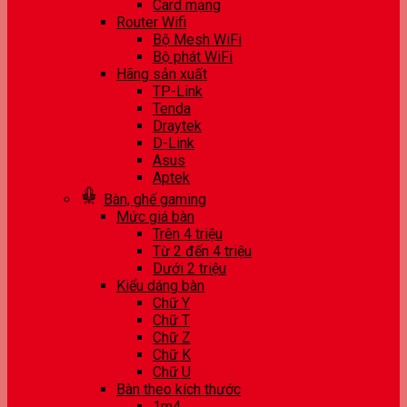
Card mạng
Router Wifi
Bộ Mesh WiFi
Bộ phát WiFi
Hãng sản xuất
TP-Link
Tenda
Draytek
D-Link
Asus
Aptek
Bàn, ghế gaming
Mức giá bàn
Trên 4 triệu
Từ 2 đến 4 triệu
Dưới 2 triệu
Kiểu dáng bàn
Chữ Y
Chữ T
Chữ Z
Chữ K
Chữ U
Bàn theo kích thước
1m4