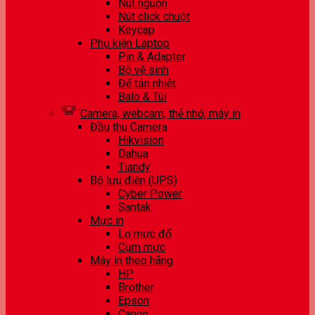
Nút nguồn
Nút click chuột
Keycap
Phụ kiện Laptop
Pin & Adapter
Bộ vệ sinh
Đế tản nhiệt
Balo & Túi
Camera, webcam, thẻ nhớ, máy in
Đầu thu Camera
Hikvision
Dahua
Tiandy
Bộ lưu điện (UPS)
Cyber Power
Santak
Mực in
Lọ mực đổ
Cụm mực
Máy in theo hãng
HP
Brother
Epson
Canon