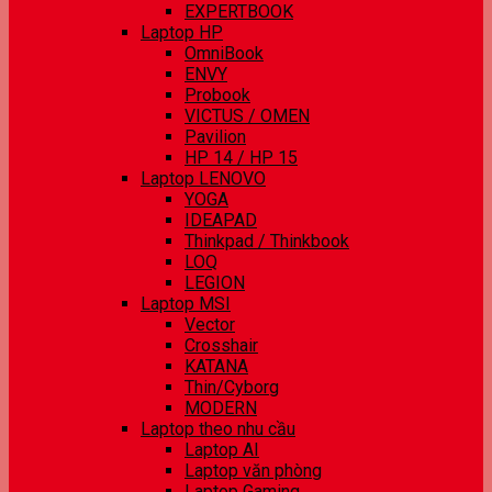
EXPERTBOOK
Laptop HP
OmniBook
ENVY
Probook
VICTUS / OMEN
Pavilion
HP 14 / HP 15
Laptop LENOVO
YOGA
IDEAPAD
Thinkpad / Thinkbook
LOQ
LEGION
Laptop MSI
Vector
Crosshair
KATANA
Thin/Cyborg
MODERN
Laptop theo nhu cầu
Laptop AI
Laptop văn phòng
Laptop Gaming