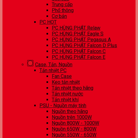
Trung cấp
Phổ thông
Cơ bản
PC HOT
PC HÙNG PHÁT Relaw
PC HÙNG PHÁT Eagle S
PC HÙNG PHÁT Pegasus A
PC HÙNG PHÁT Falcon D Plus
PC HÙNG PHÁT Falcon C
PC HÙNG PHÁT Falcon E
Case, Tản, Nguồn
Tản nhiệt PC
Fan Case
Keo tản nhiệt
Tản nhiệt theo hãng
Tản nhiệt nước
Tản nhiệt khí
PSU - Nguồn máy tính
Nguồn theo hãng
Nguồn trên 1000W
Nguồn 800W - 1000W
Nguồn 650W - 800W
Nguồn 550W - 650W