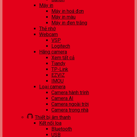
Máy in
Máy in hoá đơn
Máy in màu
Máy in đen trắng
Thẻ nhớ
Webcam
VSP
Logitech
Hãng camera
Xem tất cả
Tiandy
TP-Link
EZVIZ
IMOU
Loại camera
Camera hành trình
Camera AI
Camera ngoài trời
Camera trong nhà
Thiết bị âm thanh
Kết nối loa
Bluetooth
USB