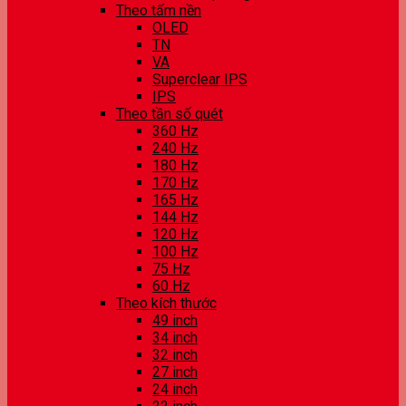
Theo tấm nền
OLED
TN
VA
Superclear IPS
IPS
Theo tần số quét
360 Hz
240 Hz
180 Hz
170 Hz
165 Hz
144 Hz
120 Hz
100 Hz
75 Hz
60 Hz
Theo kích thước
49 inch
34 inch
32 inch
27 inch
24 inch