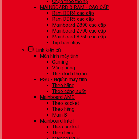
Chọn theo thế hệ
MAINBOARD & RAM - CAO CẤP
Ram DDR4 cao cấp
Ram DDR5 cao cấp
Mainboard Z890 cao cấp
Mainboard Z790 cao cấp
Mainboard B760 cao cấp
Top bán chạy
Linh kiện cũ
Màn hình máy tính
Gaming
Văn phòng
Theo kích thước
PSU - Nguồn máy tính
Theo hãng
Theo công suất
Mainboard AMD
Theo socket
Theo hãng
Main B
Mainboard Intel
Theo socket
Theo hãng
Mainboard H