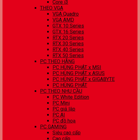
Core i3
THEO VGA
VGA Quadro
VGA AMD
GTX 10 Series
GTX 16 Series
RTX 20 Series
RTX 30 Series
RTX 40 Series
RTX 50 Series
PC THEO HÃNG
PC HÙNG PHÁT x MSI
PC HÙNG PHÁT x ASUS
PC HÙNG PHÁT x GIGABYTE
PC HÙNG PHÁT
PC THEO NHU CẦU
PC White Edition
PC Mini
PC giả lập
PC AI
PC đồ hoạ
PC GAMING
Siêu cao cấp
Cao cấp