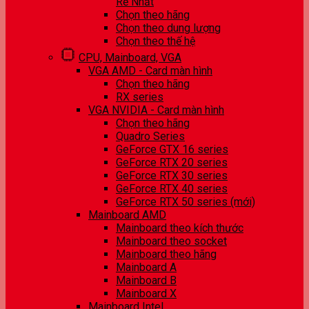
Rẻ Nhất
Chọn theo hãng
Chọn theo dung lượng
Chọn theo thế hệ
CPU, Mainboard, VGA
VGA AMD - Card màn hình
Chọn theo hãng
RX series
VGA NVIDIA - Card màn hình
Chọn theo hãng
Quadro Series
GeForce GTX 16 series
GeForce RTX 20 series
GeForce RTX 30 series
GeForce RTX 40 series
GeForce RTX 50 series (mới)
Mainboard AMD
Mainboard theo kích thước
Mainboard theo socket
Mainboard theo hãng
Mainboard A
Mainboard B
Mainboard X
Mainboard Intel