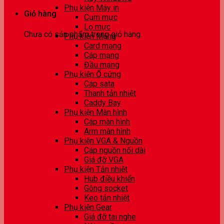
Phụ kiện Máy in
Giỏ hàng
Cụm mực
Lọ mực
Chưa có sản phẩm trong giỏ hàng.
Phụ kiện Mạng
Card mạng
Cáp mạng
Đầu mạng
Phụ kiện Ổ cứng
Cáp sata
Thanh tản nhiệt
Caddy Bay
Phụ kiện Màn hình
Cáp màn hình
Arm màn hình
Phụ kiện VGA & Nguồn
Cáp nguồn nối dài
Giá đỡ VGA
Phụ kiện Tản nhiệt
Hub điều khiển
Gông socket
Keo tản nhiệt
Phụ kiện Gear
Giá đỡ tai nghe