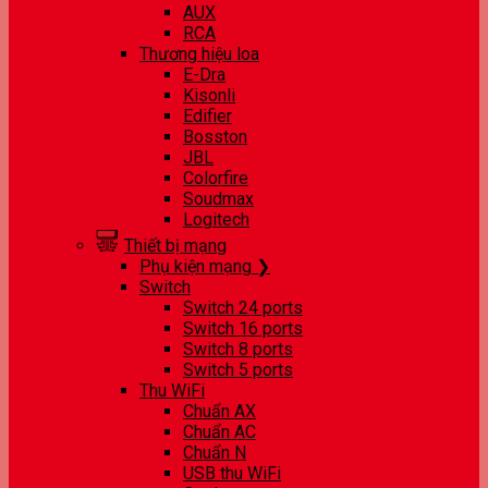
AUX
RCA
Thương hiệu loa
E-Dra
Kisonli
Edifier
Bosston
JBL
Colorfire
Soudmax
Logitech
Thiết bị mạng
Phụ kiện mạng ❯
Switch
Switch 24 ports
Switch 16 ports
Switch 8 ports
Switch 5 ports
Thu WiFi
Chuẩn AX
Chuẩn AC
Chuẩn N
USB thu WiFi