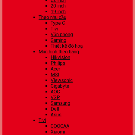
22 inch
20 inch
19 inch
Theo nhu cầu
Type C
Tivi
Văn phòng
Gaming
Thiết kế đồ hoạ
Màn hình theo hãng
Hikvision
Philips
Acer
MSI
Viewsonic
Gigabyte
AOC
VSP
Samsung
Dell
Asus
Tivi
COOCAA
Xiaomi