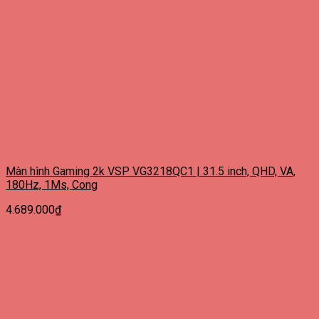
Màn hình Gaming 2k VSP VG3218QC1 | 31.5 inch, QHD, VA,
180Hz, 1Ms, Cong
4.689.000
₫