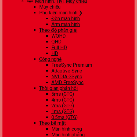
Màn hình, Tivi, Máy chiếu
Máy chiếu
Phụ kiện màn hình ❯
Đèn màn hình
Arm màn hình
Theo độ phân giải
WQHD
QHD
Full HD
HD
Công nghệ
FreeSync Premium
Adaptive Sync
NVIDIA GSync
AMD FreeSync
Thời gian phản hồi
5ms (GTG)
4ms (GTG)
2ms (GTG)
1ms (GTG)
0.5ms (GTG)
Theo bề mặt
Màn hình cong
Màn hình phẳng