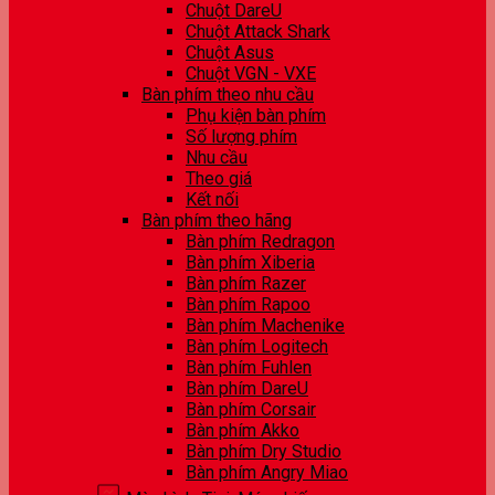
Chuột DareU
Chuột Attack Shark
Chuột Asus
Chuột VGN - VXE
Bàn phím theo nhu cầu
Phụ kiện bàn phím
Số lượng phím
Nhu cầu
Theo giá
Kết nối
Bàn phím theo hãng
Bàn phím Redragon
Bàn phím Xiberia
Bàn phím Razer
Bàn phím Rapoo
Bàn phím Machenike
Bàn phím Logitech
Bàn phím Fuhlen
Bàn phím DareU
Bàn phím Corsair
Bàn phím Akko
Bàn phím Dry Studio
Bàn phím Angry Miao