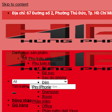
Skip to content
Địa chỉ: 67 Đường số 2, Phường Thủ Đức, Tp. Hồ Chí M
Danh mục sản phẩm
Phụ kiện, phần mềm
Phụ kiện khác
Củ sạc
Đế sạc
Sạc dự phòng
Đèn
Tìm kiếm:
Pin iPhone
Energizer
Bison
Đăng nhập
Phần mềm
Giỏ hàng
Office
Phần mềm diệt Virus