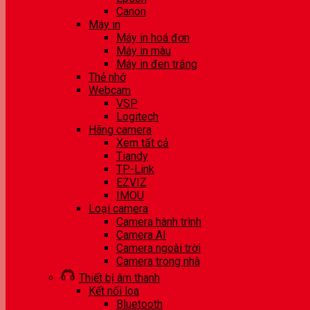
Canon
Máy in
Máy in hoá đơn
Máy in màu
Máy in đen trắng
Thẻ nhớ
Webcam
VSP
Logitech
Hãng camera
Xem tất cả
Tiandy
TP-Link
EZVIZ
IMOU
Loại camera
Camera hành trình
Camera AI
Camera ngoài trời
Camera trong nhà
Thiết bị âm thanh
Kết nối loa
Bluetooth