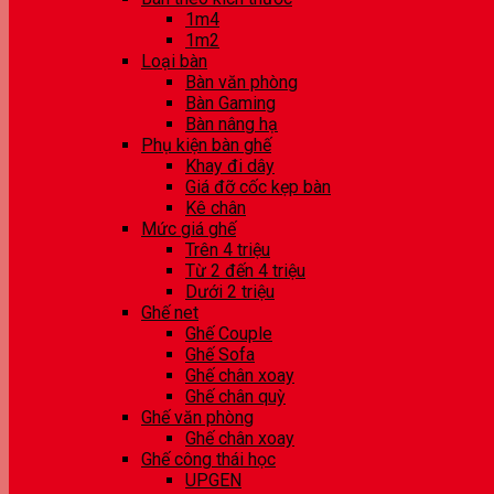
1m4
1m2
Loại bàn
Bàn văn phòng
Bàn Gaming
Bàn nâng hạ
Phụ kiện bàn ghế
Khay đi dây
Giá đỡ cốc kẹp bàn
Kê chân
Mức giá ghế
Trên 4 triệu
Từ 2 đến 4 triệu
Dưới 2 triệu
Ghế net
Ghế Couple
Ghế Sofa
Ghế chân xoay
Ghế chân quỳ
Ghế văn phòng
Ghế chân xoay
Ghế công thái học
UPGEN