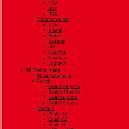
USB
AUX
RCA
Thương hiệu loa
E-Dra
Kisonli
Edifier
Bosston
JBL
Colorfire
Soudmax
Logitech
Thiết bị mạng
Phụ kiện mạng ❯
Switch
Switch 24 ports
Switch 16 ports
Switch 8 ports
Switch 5 ports
Thu WiFi
Chuẩn AX
Chuẩn AC
Chuẩn N