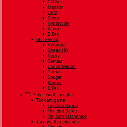
GTChair
Manson
OEM
Sihoo
HyperWork
Warrior
E-Dra
Ghế Gaming
Vertagear
Speed HQ
Ducky
Centaur
Cooler Master
Corsair
Cougar
Warrior
E-Dra
Phím, chuột, tai nghe
Tay cầm game
Tay cầm Rapoo
Tay cầm Dareu
Tay cầm Machenike
Tai nghe theo nhu cầu