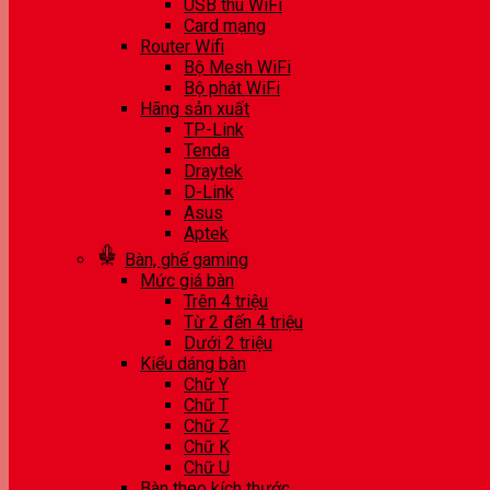
USB thu WiFi
Card mạng
Router Wifi
Bộ Mesh WiFi
Bộ phát WiFi
Hãng sản xuất
TP-Link
Tenda
Draytek
D-Link
Asus
Aptek
Bàn, ghế gaming
Mức giá bàn
Trên 4 triệu
Từ 2 đến 4 triệu
Dưới 2 triệu
Kiểu dáng bàn
Chữ Y
Chữ T
Chữ Z
Chữ K
Chữ U
Bàn theo kích thước