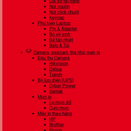
Giá đỡ tai nghe
Nút nguồn
Nút click chuột
Keycap
Phụ kiện Laptop
Pin & Adapter
Bộ vệ sinh
Đế tản nhiệt
Balo & Túi
Camera, webcam, thẻ nhớ, máy in
Đầu thu Camera
Hikvision
Dahua
Tiandy
Bộ lưu điện (UPS)
Cyber Power
Santak
Mực in
Lọ mực đổ
Cụm mực
Máy in theo hãng
HP
Brother
Epson