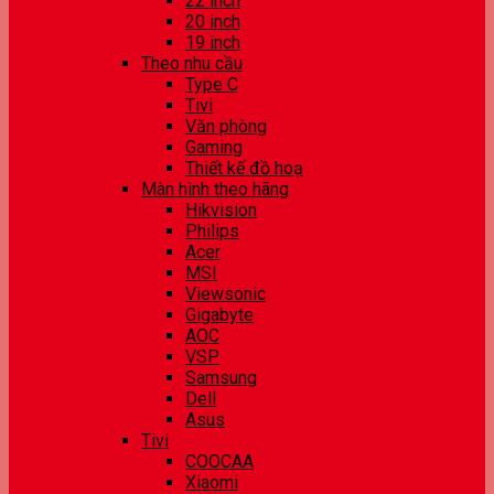
22 inch
20 inch
19 inch
Theo nhu cầu
Type C
Tivi
Văn phòng
Gaming
Thiết kế đồ hoạ
Màn hình theo hãng
Hikvision
Philips
Acer
MSI
Viewsonic
Gigabyte
AOC
VSP
Samsung
Dell
Asus
Tivi
COOCAA
Xiaomi