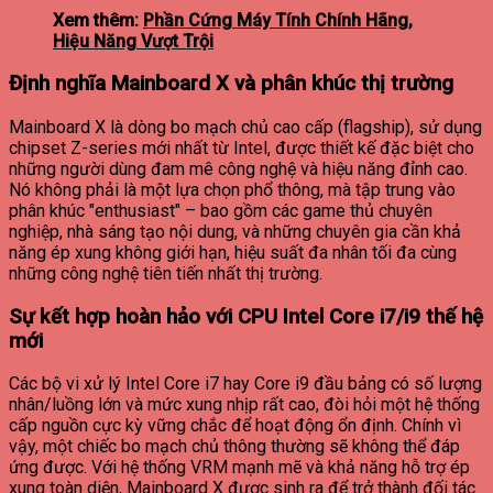
Xem thêm:
Phần Cứng Máy Tính Chính Hãng,
Hiệu Năng Vượt Trội
Định nghĩa Mainboard X và phân khúc thị trường
Mainboard X là dòng bo mạch chủ cao cấp (flagship), sử dụng
chipset Z-series mới nhất từ Intel, được thiết kế đặc biệt cho
những người dùng đam mê công nghệ và hiệu năng đỉnh cao.
Nó không phải là một lựa chọn phổ thông, mà tập trung vào
phân khúc "enthusiast" – bao gồm các game thủ chuyên
nghiệp, nhà sáng tạo nội dung, và những chuyên gia cần khả
năng ép xung không giới hạn, hiệu suất đa nhân tối đa cùng
những công nghệ tiên tiến nhất thị trường.
Sự kết hợp hoàn hảo với CPU Intel Core i7/i9 thế hệ
mới
Các bộ vi xử lý Intel Core i7 hay Core i9 đầu bảng có số lượng
nhân/luồng lớn và mức xung nhịp rất cao, đòi hỏi một hệ thống
cấp nguồn cực kỳ vững chắc để hoạt động ổn định. Chính vì
vậy, một chiếc bo mạch chủ thông thường sẽ không thể đáp
ứng được. Với hệ thống VRM mạnh mẽ và khả năng hỗ trợ ép
xung toàn diện, Mainboard X được sinh ra để trở thành đối tác