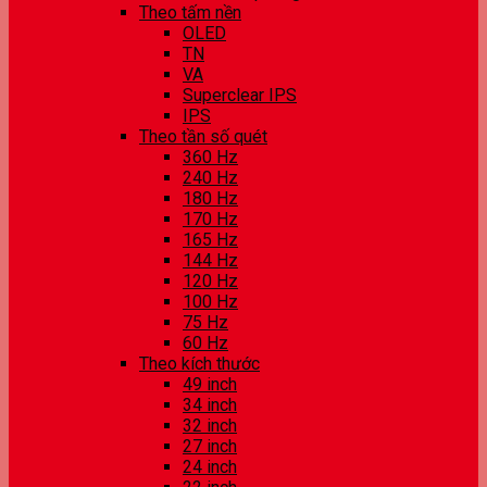
Theo tấm nền
OLED
TN
VA
Superclear IPS
IPS
Theo tần số quét
360 Hz
240 Hz
180 Hz
170 Hz
165 Hz
144 Hz
120 Hz
100 Hz
75 Hz
60 Hz
Theo kích thước
49 inch
34 inch
32 inch
27 inch
24 inch