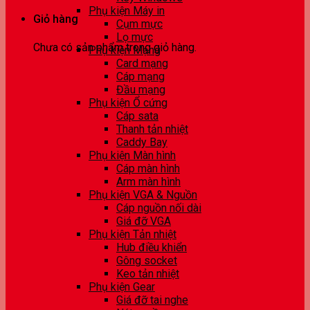
Phụ kiện Máy in
Giỏ hàng
Cụm mực
Lọ mực
Chưa có sản phẩm trong giỏ hàng.
Phụ kiện Mạng
Card mạng
Cáp mạng
Đầu mạng
Phụ kiện Ổ cứng
Cáp sata
Thanh tản nhiệt
Caddy Bay
Phụ kiện Màn hình
Cáp màn hình
Arm màn hình
Phụ kiện VGA & Nguồn
Cáp nguồn nối dài
Giá đỡ VGA
Phụ kiện Tản nhiệt
Hub điều khiển
Gông socket
Keo tản nhiệt
Phụ kiện Gear
Giá đỡ tai nghe