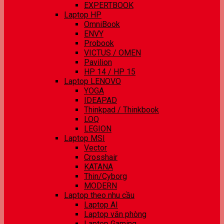
EXPERTBOOK
Laptop HP
OmniBook
ENVY
Probook
VICTUS / OMEN
Pavilion
HP 14 / HP 15
Laptop LENOVO
YOGA
IDEAPAD
Thinkpad / Thinkbook
LOQ
LEGION
Laptop MSI
Vector
Crosshair
KATANA
Thin/Cyborg
MODERN
Laptop theo nhu cầu
Laptop AI
Laptop văn phòng
Laptop Gaming