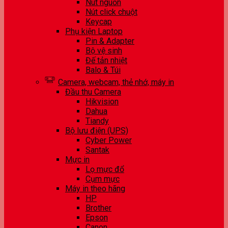
Nút nguồn
Nút click chuột
Keycap
Phụ kiện Laptop
Pin & Adapter
Bộ vệ sinh
Đế tản nhiệt
Balo & Túi
Camera, webcam, thẻ nhớ, máy in
Đầu thu Camera
Hikvision
Dahua
Tiandy
Bộ lưu điện (UPS)
Cyber Power
Santak
Mực in
Lọ mực đổ
Cụm mực
Máy in theo hãng
HP
Brother
Epson
Canon