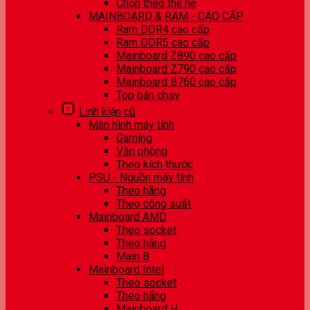
Chọn theo thế hệ
MAINBOARD & RAM - CAO CẤP
Ram DDR4 cao cấp
Ram DDR5 cao cấp
Mainboard Z890 cao cấp
Mainboard Z790 cao cấp
Mainboard B760 cao cấp
Top bán chạy
Linh kiện cũ
Màn hình máy tính
Gaming
Văn phòng
Theo kích thước
PSU - Nguồn máy tính
Theo hãng
Theo công suất
Mainboard AMD
Theo socket
Theo hãng
Main B
Mainboard Intel
Theo socket
Theo hãng
Mainboard H