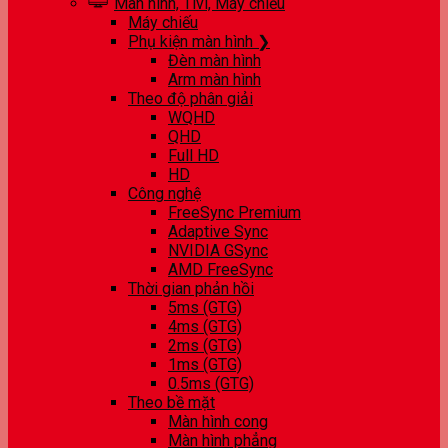
Màn hình, Tivi, Máy chiếu
Máy chiếu
Phụ kiện màn hình ❯
Đèn màn hình
Arm màn hình
Theo độ phân giải
WQHD
QHD
Full HD
HD
Công nghệ
FreeSync Premium
Adaptive Sync
NVIDIA GSync
AMD FreeSync
Thời gian phản hồi
5ms (GTG)
4ms (GTG)
2ms (GTG)
1ms (GTG)
0.5ms (GTG)
Theo bề mặt
Màn hình cong
Màn hình phẳng