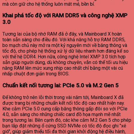
mà còn giữ cho hệ thống luôn mát mẻ, bền bỉ.
Khai phá tốc độ với RAM DDR5 và công nghệ XMP
3.0
Tương lai của bộ nhớ RAM đã ở đây, và Mainboard X hoàn
toàn sẵn sàng cho điều đó. Với khả năng hỗ trợ RAM DDR5,
bo mạch chủ này mở ra một kỷ nguyên mới về băng thông và
tốc độ, cho phép hệ thống xử lý dữ liệu nhanh hơn đáng kể so
với thế hệ DDR4. Hơn nữa, công nghệ Intel XMP 3.0 tích hợp
sẵn giúp người dùng, dù không chuyên, vẫn có thể tối ưu hiệu
năng RAM lên mức xung nhịp cao nhất chỉ bằng một vài cú
nhấp chuột đơn giản trong BIOS.
Chuẩn kết nối tương lai: PCIe 5.0 và M.2 Gen 5
Để không trở nên lỗi thời trong vài năm tới, Mainboard X đã
được trang bị những chuẩn kết nối tốc độ cao nhất hiện nay.
Khe cắm PCIe 5.0 cung cấp băng thông gấp đôi so với PCIe
4.0, sẵn sàng cho những chiếc card đồ họa mạnh mẽ nhất
trong tương lai. Bên cạnh đó, các khe cắm M.2 Gen 5 cho phép
bạn lắp đặt những ổ cứng SSD NVMe có tốc độ đọc ghi "xé
gió", giúp giảm thiểu tối đa thời gian khởi động hệ điều hành,