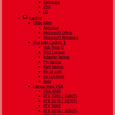
Samsung
VSP
LG
Laptop
Phần Mềm
Antivirus
Microsoft Office
Microsoft Windows
Phụ kiện Laptop ❯
Hub Type C
SSD Laptop
Adapter laptop
Pin laptop
Ram laptop
Bộ vệ sinh
Đế tản nhiệt
Balo
Laptop theo VGA
VGA AMD
RTX 3080 / 3080Ti
RTX 3070 / 3070Ti
RTX 3060
RTX 3050 / 3050Ti