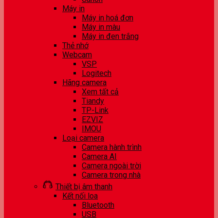
Máy in
Máy in hoá đơn
Máy in màu
Máy in đen trắng
Thẻ nhớ
Webcam
VSP
Logitech
Hãng camera
Xem tất cả
Tiandy
TP-Link
EZVIZ
IMOU
Loại camera
Camera hành trình
Camera AI
Camera ngoài trời
Camera trong nhà
Thiết bị âm thanh
Kết nối loa
Bluetooth
USB