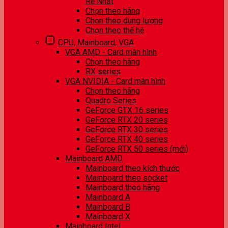
Rẻ Nhất
Chọn theo hãng
Chọn theo dung lượng
Chọn theo thế hệ
CPU, Mainboard, VGA
VGA AMD - Card màn hình
Chọn theo hãng
RX series
VGA NVIDIA - Card màn hình
Chọn theo hãng
Quadro Series
GeForce GTX 16 series
GeForce RTX 20 series
GeForce RTX 30 series
GeForce RTX 40 series
GeForce RTX 50 series (mới)
Mainboard AMD
Mainboard theo kích thước
Mainboard theo socket
Mainboard theo hãng
Mainboard A
Mainboard B
Mainboard X
Mainboard Intel