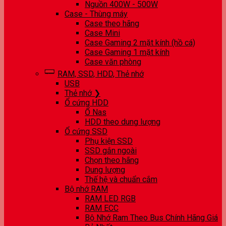
Nguồn 400W - 500W
Case - Thùng máy
Case theo hãng
Case Mini
Case Gaming 2 mặt kính (hồ cá)
Case Gaming 1 mặt kính
Case văn phòng
RAM, SSD, HDD, Thẻ nhớ
USB
Thẻ nhớ ❯
Ổ cứng HDD
Ổ Nas
HDD theo dung lượng
Ổ cứng SSD
Phụ kiện SSD
SSD gắn ngoài
Chọn theo hãng
Dung lượng
Thế hệ và chuẩn cắm
Bộ nhớ RAM
RAM LED RGB
RAM ECC
Bộ Nhớ Ram Theo Bus Chính Hãng Giá