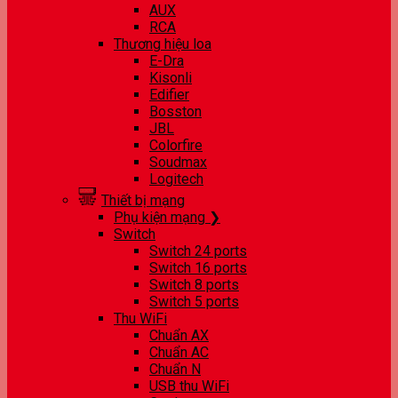
AUX
RCA
Thương hiệu loa
E-Dra
Kisonli
Edifier
Bosston
JBL
Colorfire
Soudmax
Logitech
Thiết bị mạng
Phụ kiện mạng ❯
Switch
Switch 24 ports
Switch 16 ports
Switch 8 ports
Switch 5 ports
Thu WiFi
Chuẩn AX
Chuẩn AC
Chuẩn N
USB thu WiFi