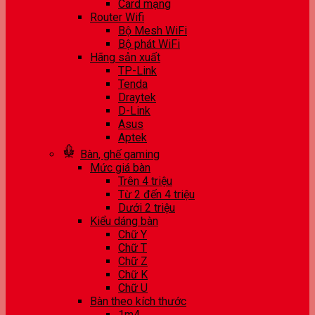
Card mạng
Router Wifi
Bộ Mesh WiFi
Bộ phát WiFi
Hãng sản xuất
TP-Link
Tenda
Draytek
D-Link
Asus
Aptek
Bàn, ghế gaming
Mức giá bàn
Trên 4 triệu
Từ 2 đến 4 triệu
Dưới 2 triệu
Kiểu dáng bàn
Chữ Y
Chữ T
Chữ Z
Chữ K
Chữ U
Bàn theo kích thước
1m4