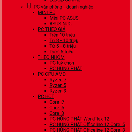
PC văn phòng - doanh nghiệp
MINI PC
Mini PC ASUS
ASUS NUC
PC THEO GIÁ
Trên 10 triệu
Từ 8 - 10 triệu
Từ 5 - 8 triệu
Dưới 5 triệu
THEO NHÓM
PC tuỳ chọn
PC HÙNG PHÁT
PC CPU AMD
Ryzen 7
Ryzen 5
Ryzen 3
PC HOT
Core i7
Core i5
Core i3
PC HÙNG PHÁT WorkFlex 12
PC HÙNG PHÁT Officeline 12 Core i5
PC HÙNG PHÁT Officeline 12 Core i3