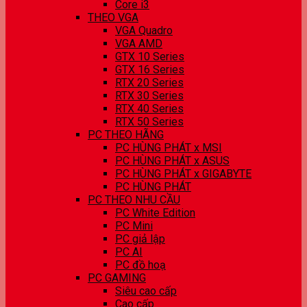
Core i3
THEO VGA
VGA Quadro
VGA AMD
GTX 10 Series
GTX 16 Series
RTX 20 Series
RTX 30 Series
RTX 40 Series
RTX 50 Series
PC THEO HÃNG
PC HÙNG PHÁT x MSI
PC HÙNG PHÁT x ASUS
PC HÙNG PHÁT x GIGABYTE
PC HÙNG PHÁT
PC THEO NHU CẦU
PC White Edition
PC Mini
PC giả lập
PC AI
PC đồ hoạ
PC GAMING
Siêu cao cấp
Cao cấp