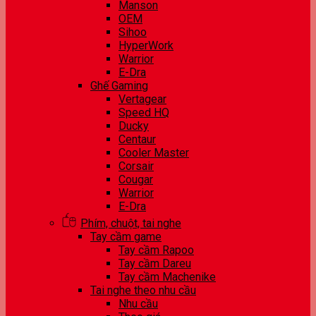
Manson
OEM
Sihoo
HyperWork
Warrior
E-Dra
Ghế Gaming
Vertagear
Speed HQ
Ducky
Centaur
Cooler Master
Corsair
Cougar
Warrior
E-Dra
Phím, chuột, tai nghe
Tay cầm game
Tay cầm Rapoo
Tay cầm Dareu
Tay cầm Machenike
Tai nghe theo nhu cầu
Nhu cầu