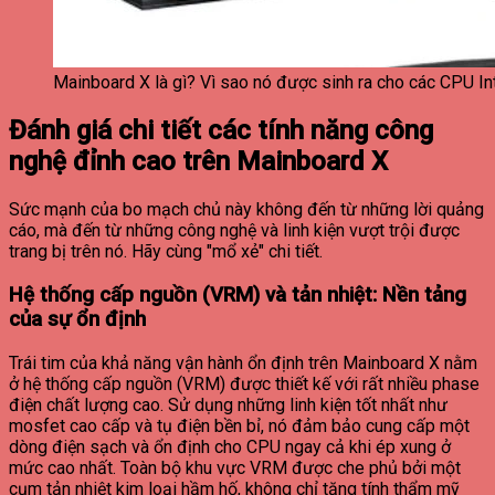
Mainboard X là gì? Vì sao nó được sinh ra cho các CPU I
Đánh giá chi tiết các tính năng công
nghệ đỉnh cao trên Mainboard X
Sức mạnh của bo mạch chủ này không đến từ những lời quảng
cáo, mà đến từ những công nghệ và linh kiện vượt trội được
trang bị trên nó. Hãy cùng "mổ xẻ" chi tiết.
Hệ thống cấp nguồn (VRM) và tản nhiệt: Nền tảng
của sự ổn định
Trái tim của khả năng vận hành ổn định trên Mainboard X nằm
ở hệ thống cấp nguồn (VRM) được thiết kế với rất nhiều phase
điện chất lượng cao. Sử dụng những linh kiện tốt nhất như
mosfet cao cấp và tụ điện bền bỉ, nó đảm bảo cung cấp một
dòng điện sạch và ổn định cho CPU ngay cả khi ép xung ở
mức cao nhất. Toàn bộ khu vực VRM được che phủ bởi một
cụm tản nhiệt kim loại hầm hố, không chỉ tăng tính thẩm mỹ