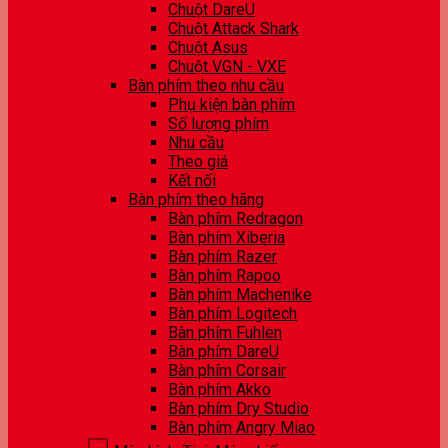
Chuột DareU
Chuột Attack Shark
Chuột Asus
Chuột VGN - VXE
Bàn phím theo nhu cầu
Phụ kiện bàn phím
Số lượng phím
Nhu cầu
Theo giá
Kết nối
Bàn phím theo hãng
Bàn phím Redragon
Bàn phím Xiberia
Bàn phím Razer
Bàn phím Rapoo
Bàn phím Machenike
Bàn phím Logitech
Bàn phím Fuhlen
Bàn phím DareU
Bàn phím Corsair
Bàn phím Akko
Bàn phím Dry Studio
Bàn phím Angry Miao