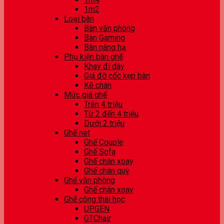
1m2
Loại bàn
Bàn văn phòng
Bàn Gaming
Bàn nâng hạ
Phụ kiện bàn ghế
Khay đi dây
Giá đỡ cốc kẹp bàn
Kê chân
Mức giá ghế
Trên 4 triệu
Từ 2 đến 4 triệu
Dưới 2 triệu
Ghế net
Ghế Couple
Ghế Sofa
Ghế chân xoay
Ghế chân quỳ
Ghế văn phòng
Ghế chân xoay
Ghế công thái học
UPGEN
GTChair