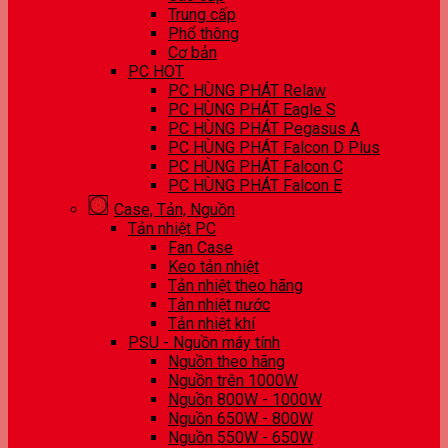
Trung cấp
Phổ thông
Cơ bản
PC HOT
PC HÙNG PHÁT Relaw
PC HÙNG PHÁT Eagle S
PC HÙNG PHÁT Pegasus A
PC HÙNG PHÁT Falcon D Plus
PC HÙNG PHÁT Falcon C
PC HÙNG PHÁT Falcon E
Case, Tản, Nguồn
Tản nhiệt PC
Fan Case
Keo tản nhiệt
Tản nhiệt theo hãng
Tản nhiệt nước
Tản nhiệt khí
PSU - Nguồn máy tính
Nguồn theo hãng
Nguồn trên 1000W
Nguồn 800W - 1000W
Nguồn 650W - 800W
Nguồn 550W - 650W