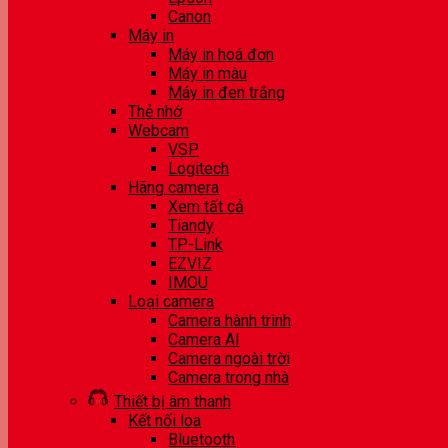
Canon
Máy in
Máy in hoá đơn
Máy in màu
Máy in đen trắng
Thẻ nhớ
Webcam
VSP
Logitech
Hãng camera
Xem tất cả
Tiandy
TP-Link
EZVIZ
IMOU
Loại camera
Camera hành trình
Camera AI
Camera ngoài trời
Camera trong nhà
Thiết bị âm thanh
Kết nối loa
Bluetooth