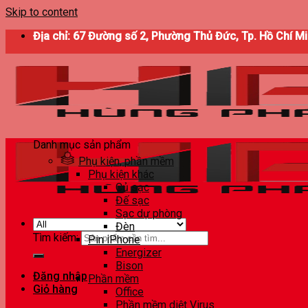
Skip to content
Địa chỉ: 67 Đường số 2, Phường Thủ Đức, Tp. Hồ Chí M
Danh mục sản phẩm
Phụ kiện, phần mềm
Phụ kiện khác
Củ sạc
Đế sạc
Sạc dự phòng
Đèn
Tìm kiếm:
Pin iPhone
Energizer
Bison
Đăng nhập
Phần mềm
Giỏ hàng
Office
Phần mềm diệt Virus