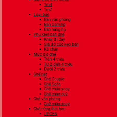
1m4
1m2
Loại bàn
Bàn văn phòng
Bàn Gaming
Bàn nâng hạ
Phụ kiện bàn ghế
Khay đi dây
Giá đỡ cốc kẹp bàn
Kê chân
Mức giá ghế
Trên 4 triệu
Từ 2 đến 4 triệu
Dưới 2 triệu
Ghế net
Ghế Couple
Ghế Sofa
Ghế chân xoay
Ghế chân quỳ
Ghế văn phòng
Ghế chân xoay
Ghế công thái học
UPGEN