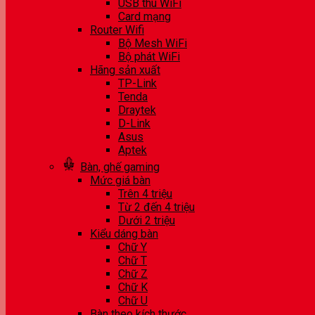
USB thu WiFi
Card mạng
Router Wifi
Bộ Mesh WiFi
Bộ phát WiFi
Hãng sản xuất
TP-Link
Tenda
Draytek
D-Link
Asus
Aptek
Bàn, ghế gaming
Mức giá bàn
Trên 4 triệu
Từ 2 đến 4 triệu
Dưới 2 triệu
Kiểu dáng bàn
Chữ Y
Chữ T
Chữ Z
Chữ K
Chữ U
Bàn theo kích thước