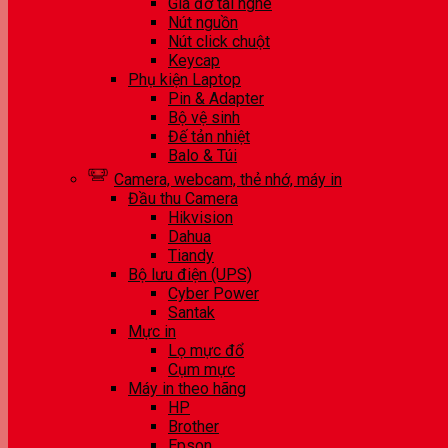
Giá đỡ tai nghe
Nút nguồn
Nút click chuột
Keycap
Phụ kiện Laptop
Pin & Adapter
Bộ vệ sinh
Đế tản nhiệt
Balo & Túi
Camera, webcam, thẻ nhớ, máy in
Đầu thu Camera
Hikvision
Dahua
Tiandy
Bộ lưu điện (UPS)
Cyber Power
Santak
Mực in
Lọ mực đổ
Cụm mực
Máy in theo hãng
HP
Brother
Epson