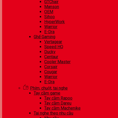
GTChair
Manson
OEM
Sihoo
HyperWork
Warrior
E-Dra
Ghế Gaming
Vertagear
Speed HQ
Ducky
Centaur
Cooler Master
Corsair
Cougar
Warrior
E-Dra
Phím, chuột, tai nghe
Tay cầm game
Tay cầm Rapoo
Tay cầm Dareu
Tay cầm Machenike
Tai nghe theo nhu cầu