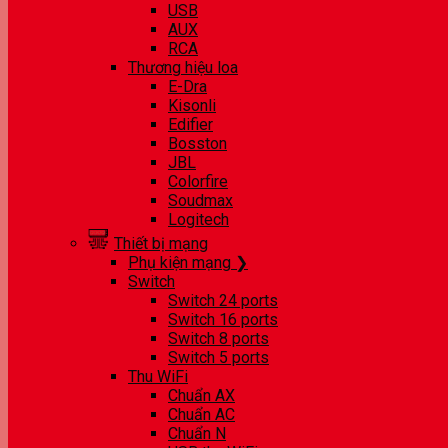
USB
AUX
RCA
Thương hiệu loa
E-Dra
Kisonli
Edifier
Bosston
JBL
Colorfire
Soudmax
Logitech
Thiết bị mạng
Phụ kiện mạng ❯
Switch
Switch 24 ports
Switch 16 ports
Switch 8 ports
Switch 5 ports
Thu WiFi
Chuẩn AX
Chuẩn AC
Chuẩn N