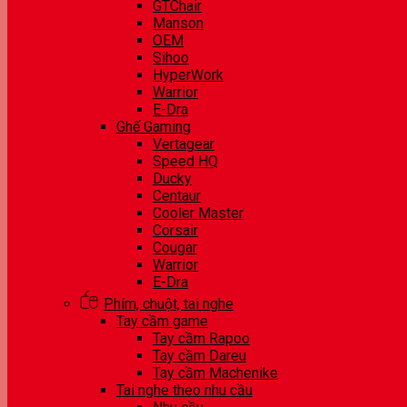
GTChair
Manson
OEM
Sihoo
HyperWork
Warrior
E-Dra
Ghế Gaming
Vertagear
Speed HQ
Ducky
Centaur
Cooler Master
Corsair
Cougar
Warrior
E-Dra
Phím, chuột, tai nghe
Tay cầm game
Tay cầm Rapoo
Tay cầm Dareu
Tay cầm Machenike
Tai nghe theo nhu cầu