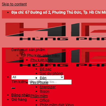
Skip to content
Địa chỉ: 67 Đường số 2, Phường Thủ Đức, Tp. Hồ Chí M
Danh mục sản phẩm
Phụ kiện, phần mềm
Phụ kiện khác
Củ sạc
Đế sạc
Sạc dự phòng
Đèn
Tìm kiếm:
Pin iPhone
Energizer
Bison
Đăng nhập
Phần mềm
Giỏ hàng
Office
Phần mềm diệt Virus