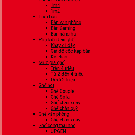
1m4
1m2
Loại bàn
Bàn văn phòng
Bàn Gaming
Bàn nâng hạ
Phụ kiện bàn ghế
Khay đi dây
Giá đỡ cốc kẹp bàn
Kê chân
Mức giá ghế
Trên 4 triệu
Từ 2 đến 4 triệu
Dưới 2 triệu
Ghế net
Ghế Couple
Ghế Sofa
Ghế chân xoay
Ghế chân quỳ
Ghế văn phòng
Ghế chân xoay
Ghế công thái học
UPGEN