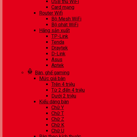
USB thu WiFi
Card mạng
Router Wifi
Bộ Mesh WiFi
Bộ phát WiFi
Hãng sản xuất
TP-Link
Tenda
Draytek
D-Link
Asus
Aptek
Bàn, ghế gaming
Mức giá bàn
Trên 4 triệu
Từ 2 đến 4 triệu
Dưới 2 triệu
Kiểu dáng bàn
Chữ Y
Chữ T
Chữ Z
Chữ K
Chữ U
Bàn theo kích thước