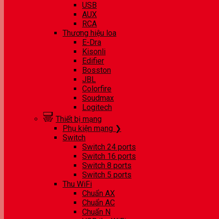
USB
AUX
RCA
Thương hiệu loa
E-Dra
Kisonli
Edifier
Bosston
JBL
Colorfire
Soudmax
Logitech
Thiết bị mạng
Phụ kiện mạng ❯
Switch
Switch 24 ports
Switch 16 ports
Switch 8 ports
Switch 5 ports
Thu WiFi
Chuẩn AX
Chuẩn AC
Chuẩn N