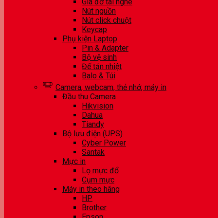
Giá đỡ tai nghe
Nút nguồn
Nút click chuột
Keycap
Phụ kiện Laptop
Pin & Adapter
Bộ vệ sinh
Đế tản nhiệt
Balo & Túi
Camera, webcam, thẻ nhớ, máy in
Đầu thu Camera
Hikvision
Dahua
Tiandy
Bộ lưu điện (UPS)
Cyber Power
Santak
Mực in
Lọ mực đổ
Cụm mực
Máy in theo hãng
HP
Brother
Epson