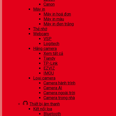
Canon
Máy in
Máy in hoá đơn
Máy in màu
Máy in đen trắng
Thẻ nhớ
Webcam
VSP
Logitech
Hãng camera
Xem tất cả
Tiandy
TP-Link
EZVIZ
IMOU
Loại camera
Camera hành trình
Camera AI
Camera ngoài trời
Camera trong nhà
Thiết bị âm thanh
Kết nối loa
Bluetooth