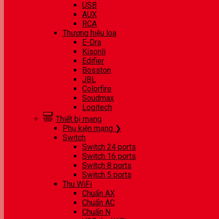
USB
AUX
RCA
Thương hiệu loa
E-Dra
Kisonli
Edifier
Bosston
JBL
Colorfire
Soudmax
Logitech
Thiết bị mạng
Phụ kiện mạng ❯
Switch
Switch 24 ports
Switch 16 ports
Switch 8 ports
Switch 5 ports
Thu WiFi
Chuẩn AX
Chuẩn AC
Chuẩn N