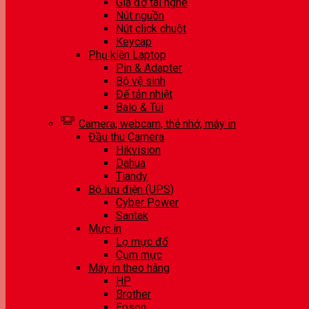
Giá đỡ tai nghe
Nút nguồn
Nút click chuột
Keycap
Phụ kiện Laptop
Pin & Adapter
Bộ vệ sinh
Đế tản nhiệt
Balo & Túi
Camera, webcam, thẻ nhớ, máy in
Đầu thu Camera
Hikvision
Dahua
Tiandy
Bộ lưu điện (UPS)
Cyber Power
Santak
Mực in
Lọ mực đổ
Cụm mực
Máy in theo hãng
HP
Brother
Epson