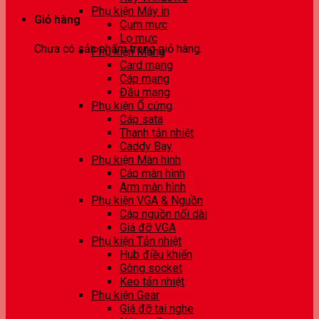
Phụ kiện Máy in
Giỏ hàng
Cụm mực
Lọ mực
Chưa có sản phẩm trong giỏ hàng.
Phụ kiện Mạng
Card mạng
Cáp mạng
Đầu mạng
Phụ kiện Ổ cứng
Cáp sata
Thanh tản nhiệt
Caddy Bay
Phụ kiện Màn hình
Cáp màn hình
Arm màn hình
Phụ kiện VGA & Nguồn
Cáp nguồn nối dài
Giá đỡ VGA
Phụ kiện Tản nhiệt
Hub điều khiển
Gông socket
Keo tản nhiệt
Phụ kiện Gear
Giá đỡ tai nghe