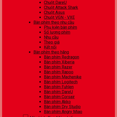
Chuột DareU
Chuột Attack Shark
Chuột Asus
Chuột VGN - VXE
Bàn phím theo nhu cầu
Phụ kiện bàn phím
Số lượng phím
Nhu cầu
Theo giá
Kết nối
Bàn phím theo hãng
Bàn phím Redragon
Bàn phím Xiberia
Bàn phím Razer
Bàn phím Rapoo
Bàn phím Machenike
Bàn phím Logitech
Bàn phím Fuhlen
Bàn phím DareU
Bàn phím Corsair
Bàn phím Akko
Bàn phím Dry Studio
Bàn phím Angry Miao