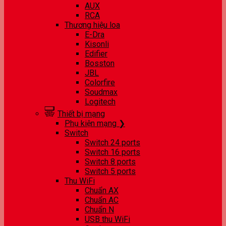
AUX
RCA
Thương hiệu loa
E-Dra
Kisonli
Edifier
Bosston
JBL
Colorfire
Soudmax
Logitech
Thiết bị mạng
Phụ kiện mạng ❯
Switch
Switch 24 ports
Switch 16 ports
Switch 8 ports
Switch 5 ports
Thu WiFi
Chuẩn AX
Chuẩn AC
Chuẩn N
USB thu WiFi