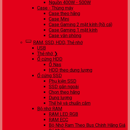
Nguồn 400W - 500W
Case - Thùng máy
Case theo hãng
Case Mini
Case Gaming 2 mặt kính (hồ cá)
Case Gaming 1 mặt kính
Case văn phòng
RAM, SSD, HDD, Thẻ nhớ
USB
Thẻ nhớ ❯
Ổ cứng HDD
Ổ Nas
HDD theo dung lượng
Ổ cứng SSD
Phụ kiện SSD
SSD gắn ngoài
Chọn theo hãng
Dung lượng
Thế hệ và chuẩn cắm
Bộ nhớ RAM
RAM LED RGB
RAM ECC
Bộ Nhớ Ram Theo Bus Chính Hãng Giá