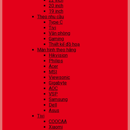
22 inch
20 inch
19 inch
Theo nhu cầu
Type C
Tivi
Văn phòng
Gaming
Thiết kế đồ hoạ
Màn hình theo hãng
Hikvision
Philips
Acer
MSI
Viewsonic
Gigabyte
AOC
VSP
Samsung
Dell
Asus
Tivi
COOCAA
Xiaomi