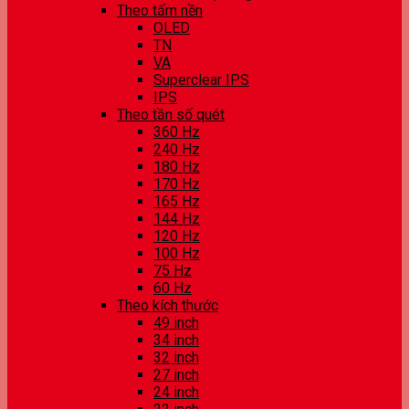
Theo tấm nền
OLED
TN
VA
Superclear IPS
IPS
Theo tần số quét
360 Hz
240 Hz
180 Hz
170 Hz
165 Hz
144 Hz
120 Hz
100 Hz
75 Hz
60 Hz
Theo kích thước
49 inch
34 inch
32 inch
27 inch
24 inch