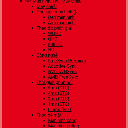
Màn hình, Tivi, Máy chiếu
Máy chiếu
Phụ kiện màn hình ❯
Đèn màn hình
Arm màn hình
Theo độ phân giải
WQHD
QHD
Full HD
HD
Công nghệ
FreeSync Premium
Adaptive Sync
NVIDIA GSync
AMD FreeSync
Thời gian phản hồi
5ms (GTG)
4ms (GTG)
2ms (GTG)
1ms (GTG)
0.5ms (GTG)
Theo bề mặt
Màn hình cong
Màn hình phẳng