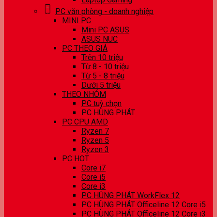
PC văn phòng - doanh nghiệp
MINI PC
Mini PC ASUS
ASUS NUC
PC THEO GIÁ
Trên 10 triệu
Từ 8 - 10 triệu
Từ 5 - 8 triệu
Dưới 5 triệu
THEO NHÓM
PC tuỳ chọn
PC HÙNG PHÁT
PC CPU AMD
Ryzen 7
Ryzen 5
Ryzen 3
PC HOT
Core i7
Core i5
Core i3
PC HÙNG PHÁT WorkFlex 12
PC HÙNG PHÁT Officeline 12 Core i5
PC HÙNG PHÁT Officeline 12 Core i3