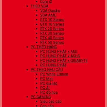
Core i3
THEO VGA
VGA Quadro
VGA AMD
GTX 10 Series
GTX 16 Series
RTX 20 Series
RTX 30 Series
RTX 40 Series
RTX 50 Series
PC THEO HÃNG
PC HÙNG PHÁT x MSI
PC HÙNG PHÁT x ASUS
PC HÙNG PHÁT x GIGABYTE
PC HÙNG PHÁT
PC THEO NHU CẦU
PC White Edition
PC Mini
PC giả lập
PC AI
PC đồ hoạ
PC GAMING
Siêu cao cấp
Cao cấp