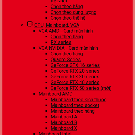
Rẻ Nhất
Chọn theo hãng
Chọn theo dung lượng
Chọn theo thế hệ
CPU, Mainboard, VGA
VGA AMD - Card màn hình
Chọn theo hãng
RX series
VGA NVIDIA - Card màn hình
Chọn theo hãng
Quadro Series
GeForce GTX 16 series
GeForce RTX 20 series
GeForce RTX 30 series
GeForce RTX 40 series
GeForce RTX 50 series (mới)
Mainboard AMD
Mainboard theo kích thước
Mainboard theo socket
Mainboard theo hãng
Mainboard A
Mainboard B
Mainboard X
Mainboard Intel