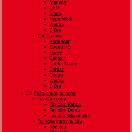
Manson
OEM
Sihoo
HyperWork
Warrior
E-Dra
Ghế Gaming
Vertagear
Speed HQ
Ducky
Centaur
Cooler Master
Corsair
Cougar
Warrior
E-Dra
Phím, chuột, tai nghe
Tay cầm game
Tay cầm Rapoo
Tay cầm Dareu
Tay cầm Machenike
Tai nghe theo nhu cầu
Nhu cầu