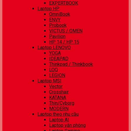
EXPERTBOOK
Laptop HP
OmniBook
ENVY
Probook
VICTUS / OMEN
Pavilion
HP 14 / HP 15
Laptop LENOVO
YOGA
IDEAPAD
Thinkpad / Thinkbook
LOQ
LEGION
Laptop MSI
Vector
Crosshair
KATANA
Thin/Cyborg
MODERN
Laptop theo nhu cầu
Laptop AI
Laptop văn phòng
Laptop Gaming