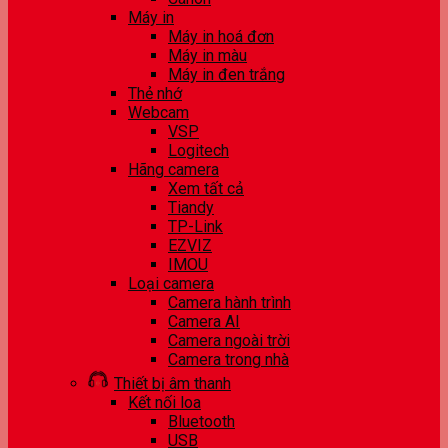
Máy in
Máy in hoá đơn
Máy in màu
Máy in đen trắng
Thẻ nhớ
Webcam
VSP
Logitech
Hãng camera
Xem tất cả
Tiandy
TP-Link
EZVIZ
IMOU
Loại camera
Camera hành trình
Camera AI
Camera ngoài trời
Camera trong nhà
Thiết bị âm thanh
Kết nối loa
Bluetooth
USB