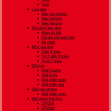
1m2
Loại bàn
Bàn văn phòng
Bàn Gaming
Bàn nâng hạ
Phụ kiện bàn ghế
Khay đi dây
Giá đỡ cốc kẹp bàn
Kê chân
Mức giá ghế
Trên 4 triệu
Từ 2 đến 4 triệu
Dưới 2 triệu
Ghế net
Ghế Couple
Ghế Sofa
Ghế chân xoay
Ghế chân quỳ
Ghế văn phòng
Ghế chân xoay
Ghế công thái học
UPGEN
GTChair