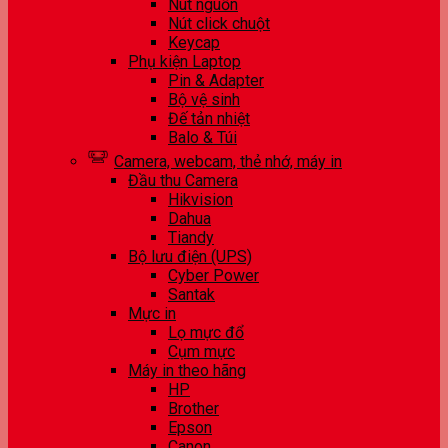
Nút nguồn
Nút click chuột
Keycap
Phụ kiện Laptop
Pin & Adapter
Bộ vệ sinh
Đế tản nhiệt
Balo & Túi
Camera, webcam, thẻ nhớ, máy in
Đầu thu Camera
Hikvision
Dahua
Tiandy
Bộ lưu điện (UPS)
Cyber Power
Santak
Mực in
Lọ mực đổ
Cụm mực
Máy in theo hãng
HP
Brother
Epson
Canon