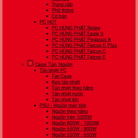
Trung cấp
Phổ thông
Cơ bản
PC HOT
PC HÙNG PHÁT Relaw
PC HÙNG PHÁT Eagle S
PC HÙNG PHÁT Pegasus A
PC HÙNG PHÁT Falcon D Plus
PC HÙNG PHÁT Falcon C
PC HÙNG PHÁT Falcon E
Case, Tản, Nguồn
Tản nhiệt PC
Fan Case
Keo tản nhiệt
Tản nhiệt theo hãng
Tản nhiệt nước
Tản nhiệt khí
PSU - Nguồn máy tính
Nguồn theo hãng
Nguồn trên 1000W
Nguồn 800W - 1000W
Nguồn 650W - 800W
Nguồn 550W - 650W