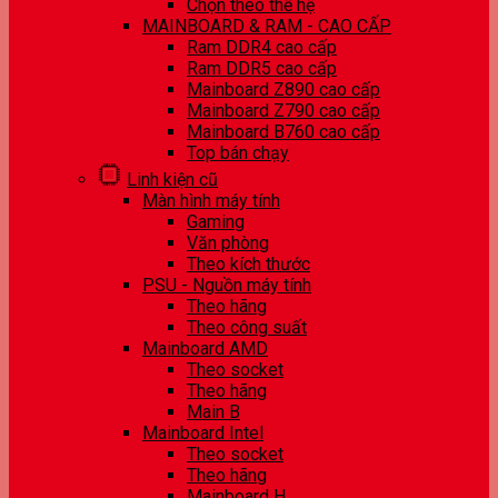
Chọn theo thế hệ
MAINBOARD & RAM - CAO CẤP
Ram DDR4 cao cấp
Ram DDR5 cao cấp
Mainboard Z890 cao cấp
Mainboard Z790 cao cấp
Mainboard B760 cao cấp
Top bán chạy
Linh kiện cũ
Màn hình máy tính
Gaming
Văn phòng
Theo kích thước
PSU - Nguồn máy tính
Theo hãng
Theo công suất
Mainboard AMD
Theo socket
Theo hãng
Main B
Mainboard Intel
Theo socket
Theo hãng
Mainboard H