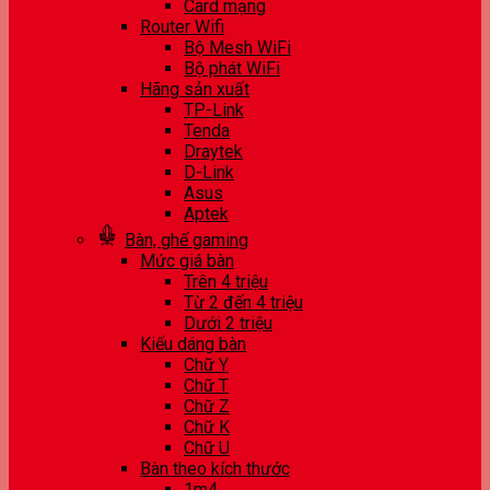
Card mạng
Router Wifi
Bộ Mesh WiFi
Bộ phát WiFi
Hãng sản xuất
TP-Link
Tenda
Draytek
D-Link
Asus
Aptek
Bàn, ghế gaming
Mức giá bàn
Trên 4 triệu
Từ 2 đến 4 triệu
Dưới 2 triệu
Kiểu dáng bàn
Chữ Y
Chữ T
Chữ Z
Chữ K
Chữ U
Bàn theo kích thước
1m4