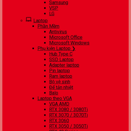
Samsung
VSP
LG
Laptop
Phần Mềm
Antivirus
Microsoft Office
Microsoft Windows
Phụ kiện Laptop ❯
Hub Type C
SSD Laptop
Adapter laptop
Pin laptop
Ram laptop
Bộ vệ sinh
Đế tản nhiệt
Balo
Laptop theo VGA
VGA AMD
RTX 3080 / 3080Ti
RTX 3070 / 3070Ti
RTX 3060
RTX 3050 / 3050Ti