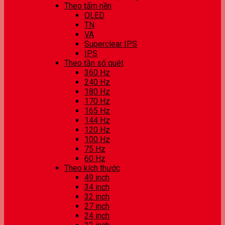
Theo tấm nền
OLED
TN
VA
Superclear IPS
IPS
Theo tần số quét
360 Hz
240 Hz
180 Hz
170 Hz
165 Hz
144 Hz
120 Hz
100 Hz
75 Hz
60 Hz
Theo kích thước
49 inch
34 inch
32 inch
27 inch
24 inch