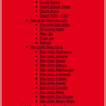
Chuột DareU
Chuột Attack Shark
Chuột Asus
Chuột VGN - VXE
Bàn phím theo nhu cầu
Phụ kiện bàn phím
Số lượng phím
Nhu cầu
Theo giá
Kết nối
Bàn phím theo hãng
Bàn phím Redragon
Bàn phím Xiberia
Bàn phím Razer
Bàn phím Rapoo
Bàn phím Machenike
Bàn phím Logitech
Bàn phím Fuhlen
Bàn phím DareU
Bàn phím Corsair
Bàn phím Akko
Bàn phím Dry Studio
Bàn phím Angry Miao