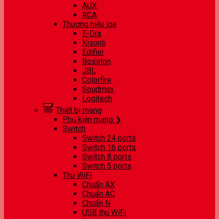
AUX
RCA
Thương hiệu loa
E-Dra
Kisonli
Edifier
Bosston
JBL
Colorfire
Soudmax
Logitech
Thiết bị mạng
Phụ kiện mạng ❯
Switch
Switch 24 ports
Switch 16 ports
Switch 8 ports
Switch 5 ports
Thu WiFi
Chuẩn AX
Chuẩn AC
Chuẩn N
USB thu WiFi