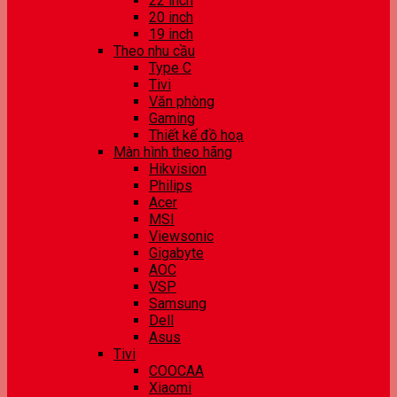
22 inch
20 inch
19 inch
Theo nhu cầu
Type C
Tivi
Văn phòng
Gaming
Thiết kế đồ hoạ
Màn hình theo hãng
Hikvision
Philips
Acer
MSI
Viewsonic
Gigabyte
AOC
VSP
Samsung
Dell
Asus
Tivi
COOCAA
Xiaomi