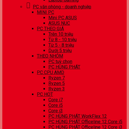
PC văn phòng - doanh nghiệp
MINI PC
Mini PC ASUS
ASUS NUC
PC THEO GIÁ
Trên 10 triệu
Từ 8 - 10 triệu
Từ 5 - 8 triệu
Dưới 5 triệu
THEO NHÓM
PC tuỳ chọn
PC HÙNG PHÁT
PC CPU AMD
Ryzen 7
Ryzen 5
Ryzen 3
PC HOT
Core i7
Core i5
Core i3
PC HÙNG PHÁT WorkFlex 12
PC HÙNG PHÁT Officeline 12 Core i5
PC HÙNG PHÁT Officeline 12 Core i3