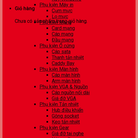
Phụ kiện Máy in
Giỏ hàng
Cụm mực
Lọ mực
Chưa có sản phẩm trong giỏ hàng.
Phụ kiện Mạng
Card mạng
Cáp mạng
Đầu mạng
Phụ kiện Ổ cứng
Cáp sata
Thanh tản nhiệt
Caddy Bay
Phụ kiện Màn hình
Cáp màn hình
Arm màn hình
Phụ kiện VGA & Nguồn
Cáp nguồn nối dài
Giá đỡ VGA
Phụ kiện Tản nhiệt
Hub điều khiển
Gông socket
Keo tản nhiệt
Phụ kiện Gear
Giá đỡ tai nghe