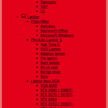
Samsung
VSP
LG
Laptop
Phần Mềm
Antivirus
Microsoft Office
Microsoft Windows
Phụ kiện Laptop ❯
Hub Type C
SSD Laptop
Adapter laptop
Pin laptop
Ram laptop
Bộ vệ sinh
Đế tản nhiệt
Balo
Laptop theo VGA
VGA AMD
RTX 3080 / 3080Ti
RTX 3070 / 3070Ti
RTX 3060
RTX 3050 / 3050Ti