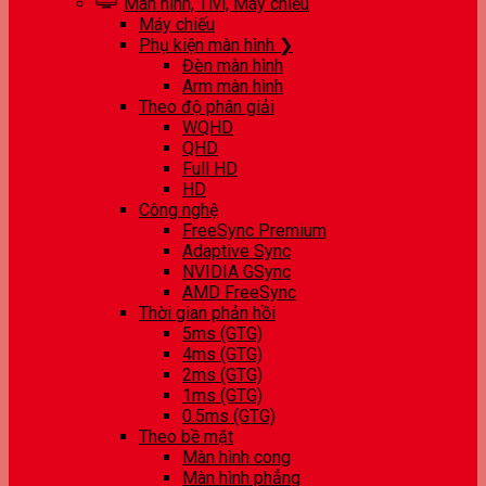
Màn hình, Tivi, Máy chiếu
Máy chiếu
Phụ kiện màn hình ❯
Đèn màn hình
Arm màn hình
Theo độ phân giải
WQHD
QHD
Full HD
HD
Công nghệ
FreeSync Premium
Adaptive Sync
NVIDIA GSync
AMD FreeSync
Thời gian phản hồi
5ms (GTG)
4ms (GTG)
2ms (GTG)
1ms (GTG)
0.5ms (GTG)
Theo bề mặt
Màn hình cong
Màn hình phẳng