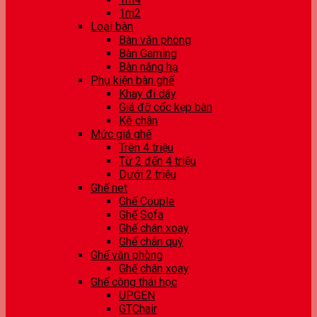
1m2
Loại bàn
Bàn văn phòng
Bàn Gaming
Bàn nâng hạ
Phụ kiện bàn ghế
Khay đi dây
Giá đỡ cốc kẹp bàn
Kê chân
Mức giá ghế
Trên 4 triệu
Từ 2 đến 4 triệu
Dưới 2 triệu
Ghế net
Ghế Couple
Ghế Sofa
Ghế chân xoay
Ghế chân quỳ
Ghế văn phòng
Ghế chân xoay
Ghế công thái học
UPGEN
GTChair