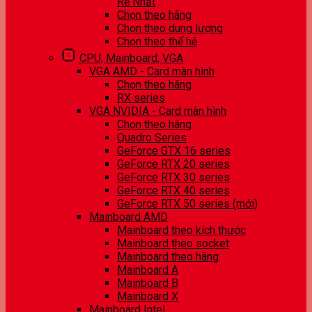
Rẻ Nhất
Chọn theo hãng
Chọn theo dung lượng
Chọn theo thế hệ
CPU, Mainboard, VGA
VGA AMD - Card màn hình
Chọn theo hãng
RX series
VGA NVIDIA - Card màn hình
Chọn theo hãng
Quadro Series
GeForce GTX 16 series
GeForce RTX 20 series
GeForce RTX 30 series
GeForce RTX 40 series
GeForce RTX 50 series (mới)
Mainboard AMD
Mainboard theo kích thước
Mainboard theo socket
Mainboard theo hãng
Mainboard A
Mainboard B
Mainboard X
Mainboard Intel