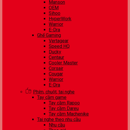
Manson
OEM
Sihoo
HyperWork
Warrior
E-Dra
Ghế Gaming
Vertagear
Speed HQ
Ducky
Centaur
Cooler Master
Corsair
Cougar
Warrior
E-Dra
Phím, chuột, tai nghe
Tay cầm game
Tay cầm Rapoo
Tay cầm Dareu
Tay cầm Machenike
Tai nghe theo nhu cầu
Nhu cầu