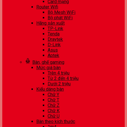
Card mạng
Router Wifi
Bộ Mesh WiFi
Bộ phát WiFi
Hãng sản xuất
TP-Link
Tenda
Draytek
D-Link
Asus
Aptek
Bàn, ghế gaming
Mức giá bàn
Trên 4 triệu
Từ 2 đến 4 triệu
Dưới 2 triệu
Kiểu dáng bàn
Chữ Y
Chữ T
Chữ Z
Chữ K
Chữ U
Bàn theo kích thước
1m4