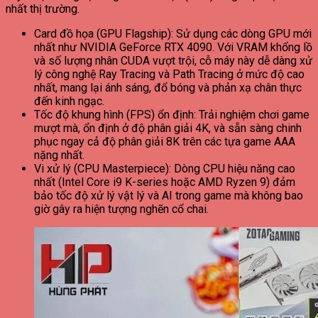
nhất thị trường.
Card đồ họa (GPU Flagship): Sử dụng các dòng GPU mới
nhất như NVIDIA GeForce RTX 4090. Với VRAM khổng lồ
và số lượng nhân CUDA vượt trội, cỗ máy này dễ dàng xử
lý công nghệ Ray Tracing và Path Tracing ở mức độ cao
nhất, mang lại ánh sáng, đổ bóng và phản xạ chân thực
đến kinh ngạc.
Tốc độ khung hình (FPS) ổn định: Trải nghiệm chơi game
mượt mà, ổn định ở độ phân giải 4K, và sẵn sàng chinh
phục ngay cả độ phân giải 8K trên các tựa game AAA
nặng nhất.
Vi xử lý (CPU Masterpiece): Dòng CPU hiệu năng cao
nhất (Intel Core i9 K-series hoặc AMD Ryzen 9) đảm
bảo tốc độ xử lý vật lý và AI trong game mà không bao
giờ gây ra hiện tượng nghẽn cổ chai.