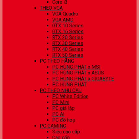
Core i3
THEO VGA
VGA Quadro
VGA AMD
GTX 10 Series
GTX 16 Series
RTX 20 Series
RTX 30 Series
RTX 40 Series
RTX 50 Series
PC THEO HÃNG
PC HÙNG PHÁT x MSI
PC HÙNG PHÁT x ASUS
PC HÙNG PHÁT x GIGABYTE
PC HÙNG PHÁT
PC THEO NHU CẦU
PC White Edition
PC Mini
PC giả lập
PC AI
PC đồ hoạ
PC GAMING
Siêu cao cấp
Cao cấp