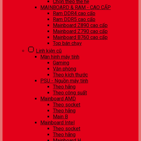
Chọn theo thế hệ
MAINBOARD & RAM - CAO CẤP
Ram DDR4 cao cấp
Ram DDR5 cao cấp
Mainboard Z890 cao cấp
Mainboard Z790 cao cấp
Mainboard B760 cao cấp
Top bán chạy
Linh kiện cũ
Màn hình máy tính
Gaming
Văn phòng
Theo kích thước
PSU - Nguồn máy tính
Theo hãng
Theo công suất
Mainboard AMD
Theo socket
Theo hãng
Main B
Mainboard Intel
Theo socket
Theo hãng
Mainboard H