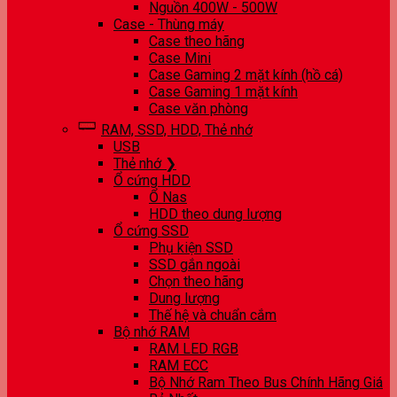
Nguồn 400W - 500W
Case - Thùng máy
Case theo hãng
Case Mini
Case Gaming 2 mặt kính (hồ cá)
Case Gaming 1 mặt kính
Case văn phòng
RAM, SSD, HDD, Thẻ nhớ
USB
Thẻ nhớ ❯
Ổ cứng HDD
Ổ Nas
HDD theo dung lượng
Ổ cứng SSD
Phụ kiện SSD
SSD gắn ngoài
Chọn theo hãng
Dung lượng
Thế hệ và chuẩn cắm
Bộ nhớ RAM
RAM LED RGB
RAM ECC
Bộ Nhớ Ram Theo Bus Chính Hãng Giá