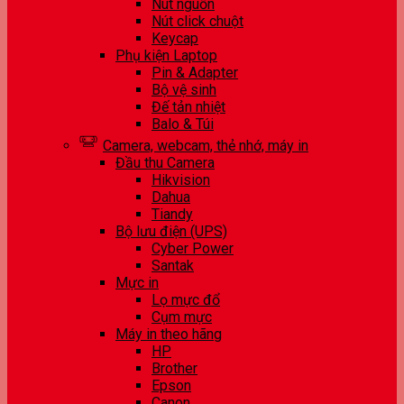
Nút nguồn
Nút click chuột
Keycap
Phụ kiện Laptop
Pin & Adapter
Bộ vệ sinh
Đế tản nhiệt
Balo & Túi
Camera, webcam, thẻ nhớ, máy in
Đầu thu Camera
Hikvision
Dahua
Tiandy
Bộ lưu điện (UPS)
Cyber Power
Santak
Mực in
Lọ mực đổ
Cụm mực
Máy in theo hãng
HP
Brother
Epson
Canon