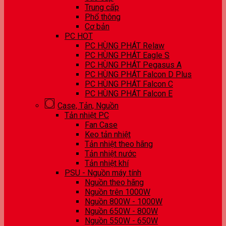
Trung cấp
Phổ thông
Cơ bản
PC HOT
PC HÙNG PHÁT Relaw
PC HÙNG PHÁT Eagle S
PC HÙNG PHÁT Pegasus A
PC HÙNG PHÁT Falcon D Plus
PC HÙNG PHÁT Falcon C
PC HÙNG PHÁT Falcon E
Case, Tản, Nguồn
Tản nhiệt PC
Fan Case
Keo tản nhiệt
Tản nhiệt theo hãng
Tản nhiệt nước
Tản nhiệt khí
PSU - Nguồn máy tính
Nguồn theo hãng
Nguồn trên 1000W
Nguồn 800W - 1000W
Nguồn 650W - 800W
Nguồn 550W - 650W