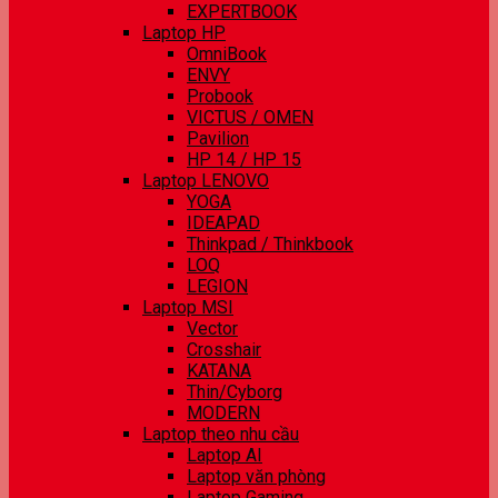
EXPERTBOOK
Laptop HP
OmniBook
ENVY
Probook
VICTUS / OMEN
Pavilion
HP 14 / HP 15
Laptop LENOVO
YOGA
IDEAPAD
Thinkpad / Thinkbook
LOQ
LEGION
Laptop MSI
Vector
Crosshair
KATANA
Thin/Cyborg
MODERN
Laptop theo nhu cầu
Laptop AI
Laptop văn phòng
Laptop Gaming