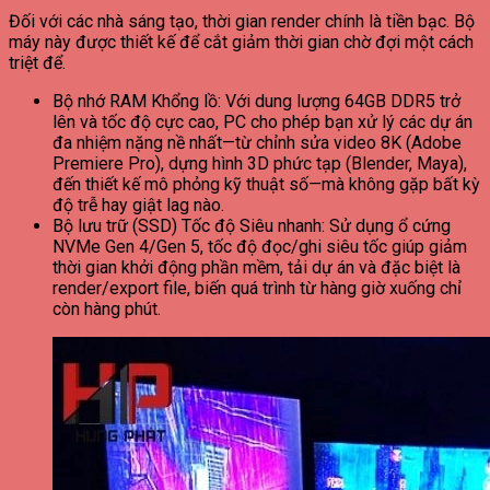
Đối với các nhà sáng tạo, thời gian render chính là tiền bạc. Bộ
máy này được thiết kế để cắt giảm thời gian chờ đợi một cách
triệt để.
Bộ nhớ RAM Khổng lồ: Với dung lượng 64GB DDR5 trở
lên và tốc độ cực cao, PC cho phép bạn xử lý các dự án
đa nhiệm nặng nề nhất—từ chỉnh sửa video 8K (Adobe
Premiere Pro), dựng hình 3D phức tạp (Blender, Maya),
đến thiết kế mô phỏng kỹ thuật số—mà không gặp bất kỳ
độ trễ hay giật lag nào.
Bộ lưu trữ (SSD) Tốc độ Siêu nhanh: Sử dụng ổ cứng
NVMe Gen 4/Gen 5, tốc độ đọc/ghi siêu tốc giúp giảm
thời gian khởi động phần mềm, tải dự án và đặc biệt là
render/export file, biến quá trình từ hàng giờ xuống chỉ
còn hàng phút.