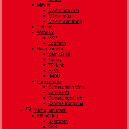
Máy in
Máy in hoá đơn
Máy in màu
Máy in đen trắng
Thẻ nhớ
Webcam
VSP
Logitech
Hãng camera
Xem tất cả
Tiandy
TP-Link
EZVIZ
IMOU
Loại camera
Camera hành trình
Camera AI
Camera ngoài trời
Camera trong nhà
Thiết bị âm thanh
Kết nối loa
Bluetooth
USB