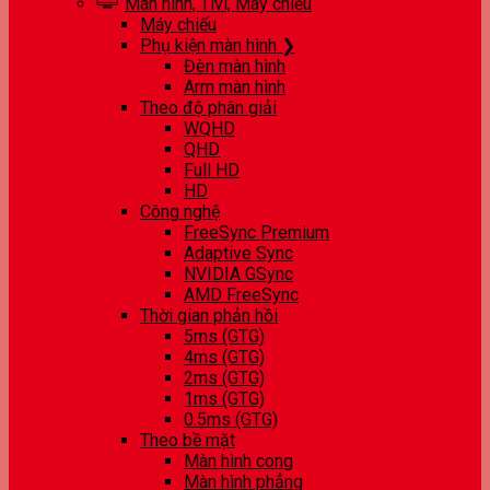
Màn hình, Tivi, Máy chiếu
Máy chiếu
Phụ kiện màn hình ❯
Đèn màn hình
Arm màn hình
Theo độ phân giải
WQHD
QHD
Full HD
HD
Công nghệ
FreeSync Premium
Adaptive Sync
NVIDIA GSync
AMD FreeSync
Thời gian phản hồi
5ms (GTG)
4ms (GTG)
2ms (GTG)
1ms (GTG)
0.5ms (GTG)
Theo bề mặt
Màn hình cong
Màn hình phẳng