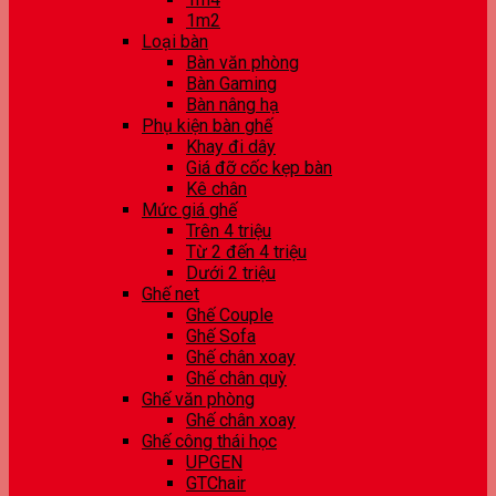
1m2
Loại bàn
Bàn văn phòng
Bàn Gaming
Bàn nâng hạ
Phụ kiện bàn ghế
Khay đi dây
Giá đỡ cốc kẹp bàn
Kê chân
Mức giá ghế
Trên 4 triệu
Từ 2 đến 4 triệu
Dưới 2 triệu
Ghế net
Ghế Couple
Ghế Sofa
Ghế chân xoay
Ghế chân quỳ
Ghế văn phòng
Ghế chân xoay
Ghế công thái học
UPGEN
GTChair