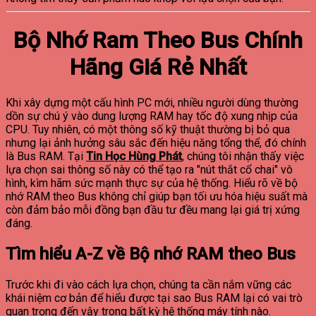
Bộ Nhớ Ram Theo Bus Chính
Hãng Giá Rẻ Nhất
Khi xây dựng một cấu hình PC mới, nhiều người dùng thường
dồn sự chú ý vào dung lượng RAM hay tốc độ xung nhịp của
CPU. Tuy nhiên, có một thông số kỹ thuật thường bị bỏ qua
nhưng lại ảnh hưởng sâu sắc đến hiệu năng tổng thể, đó chính
là Bus RAM.
Tại
Tin Học Hùng Phát
, chúng tôi nhận thấy việc
lựa chọn sai thông số này có thể tạo ra "nút thắt cổ chai" vô
hình, kìm hãm sức mạnh thực sự của hệ thống. Hiểu rõ về bộ
nhớ RAM theo Bus không chỉ giúp bạn tối ưu hóa hiệu suất mà
còn đảm bảo mỗi đồng bạn đầu tư đều mang lại giá trị xứng
đáng.
Tìm hiểu A-Z về Bộ nhớ RAM theo Bus
Trước khi đi vào cách lựa chọn, chúng ta cần nắm vững các
khái niệm cơ bản để hiểu được tại sao Bus RAM lại có vai trò
quan trọng đến vậy trong bất kỳ hệ thống máy tính nào.