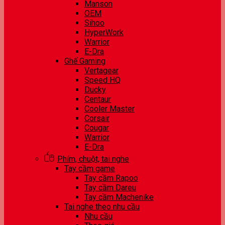
Manson
OEM
Sihoo
HyperWork
Warrior
E-Dra
Ghế Gaming
Vertagear
Speed HQ
Ducky
Centaur
Cooler Master
Corsair
Cougar
Warrior
E-Dra
Phím, chuột, tai nghe
Tay cầm game
Tay cầm Rapoo
Tay cầm Dareu
Tay cầm Machenike
Tai nghe theo nhu cầu
Nhu cầu