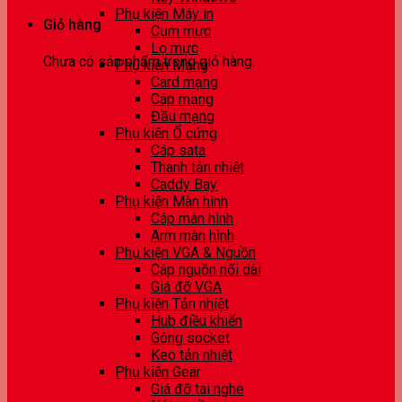
Phụ kiện Máy in
Giỏ hàng
Cụm mực
Lọ mực
Chưa có sản phẩm trong giỏ hàng.
Phụ kiện Mạng
Card mạng
Cáp mạng
Đầu mạng
Phụ kiện Ổ cứng
Cáp sata
Thanh tản nhiệt
Caddy Bay
Phụ kiện Màn hình
Cáp màn hình
Arm màn hình
Phụ kiện VGA & Nguồn
Cáp nguồn nối dài
Giá đỡ VGA
Phụ kiện Tản nhiệt
Hub điều khiển
Gông socket
Keo tản nhiệt
Phụ kiện Gear
Giá đỡ tai nghe