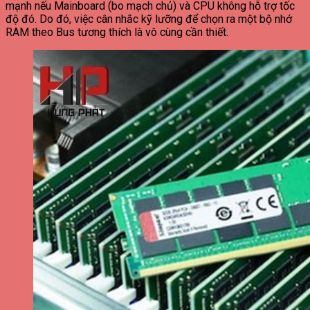
mạnh nếu Mainboard (bo mạch chủ) và CPU không hỗ trợ tốc
độ đó. Do đó, việc cân nhắc kỹ lưỡng để chọn ra một bộ nhớ
RAM theo Bus tương thích là vô cùng cần thiết.