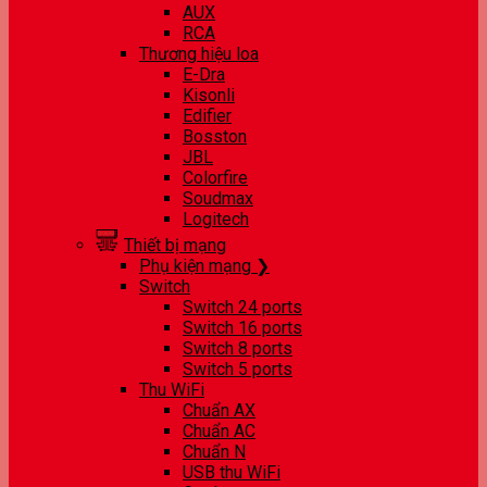
AUX
RCA
Thương hiệu loa
E-Dra
Kisonli
Edifier
Bosston
JBL
Colorfire
Soudmax
Logitech
Thiết bị mạng
Phụ kiện mạng ❯
Switch
Switch 24 ports
Switch 16 ports
Switch 8 ports
Switch 5 ports
Thu WiFi
Chuẩn AX
Chuẩn AC
Chuẩn N
USB thu WiFi