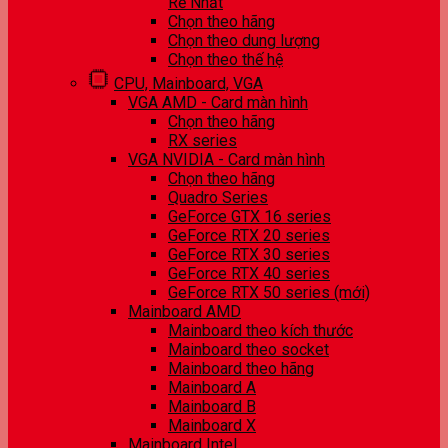
Rẻ Nhất
Chọn theo hãng
Chọn theo dung lượng
Chọn theo thế hệ
CPU, Mainboard, VGA
VGA AMD - Card màn hình
Chọn theo hãng
RX series
VGA NVIDIA - Card màn hình
Chọn theo hãng
Quadro Series
GeForce GTX 16 series
GeForce RTX 20 series
GeForce RTX 30 series
GeForce RTX 40 series
GeForce RTX 50 series (mới)
Mainboard AMD
Mainboard theo kích thước
Mainboard theo socket
Mainboard theo hãng
Mainboard A
Mainboard B
Mainboard X
Mainboard Intel