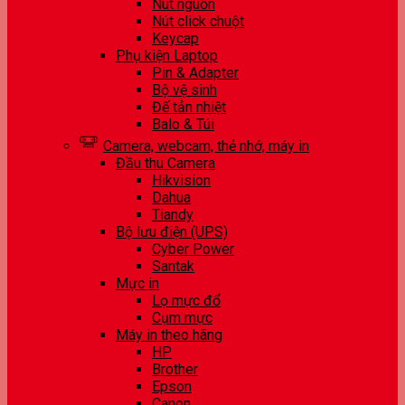
Nút nguồn
Nút click chuột
Keycap
Phụ kiện Laptop
Pin & Adapter
Bộ vệ sinh
Đế tản nhiệt
Balo & Túi
Camera, webcam, thẻ nhớ, máy in
Đầu thu Camera
Hikvision
Dahua
Tiandy
Bộ lưu điện (UPS)
Cyber Power
Santak
Mực in
Lọ mực đổ
Cụm mực
Máy in theo hãng
HP
Brother
Epson
Canon