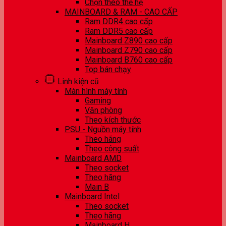
Chọn theo thế hệ
MAINBOARD & RAM - CAO CẤP
Ram DDR4 cao cấp
Ram DDR5 cao cấp
Mainboard Z890 cao cấp
Mainboard Z790 cao cấp
Mainboard B760 cao cấp
Top bán chạy
Linh kiện cũ
Màn hình máy tính
Gaming
Văn phòng
Theo kích thước
PSU - Nguồn máy tính
Theo hãng
Theo công suất
Mainboard AMD
Theo socket
Theo hãng
Main B
Mainboard Intel
Theo socket
Theo hãng
Mainboard H