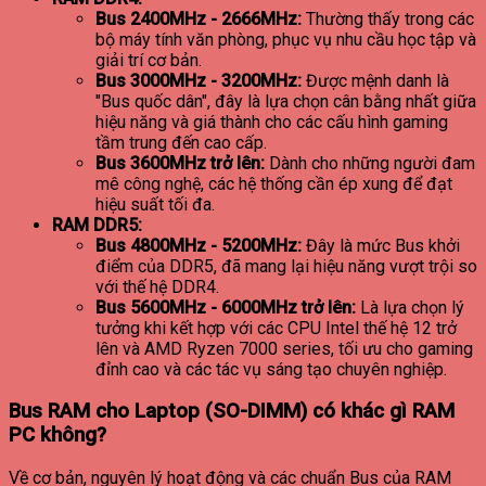
Bus 2400MHz - 2666MHz:
Thường thấy trong các
bộ máy tính văn phòng, phục vụ nhu cầu học tập và
giải trí cơ bản.
Bus 3000MHz - 3200MHz:
Được mệnh danh là
"Bus quốc dân", đây là lựa chọn cân bằng nhất giữa
hiệu năng và giá thành cho các cấu hình gaming
tầm trung đến cao cấp.
Bus 3600MHz trở lên:
Dành cho những người đam
mê công nghệ, các hệ thống cần ép xung để đạt
hiệu suất tối đa.
RAM DDR5:
Bus 4800MHz - 5200MHz:
Đây là mức Bus khởi
điểm của DDR5, đã mang lại hiệu năng vượt trội so
với thế hệ DDR4.
Bus 5600MHz - 6000MHz trở lên:
Là lựa chọn lý
tưởng khi kết hợp với các CPU Intel thế hệ 12 trở
lên và AMD Ryzen 7000 series, tối ưu cho gaming
đỉnh cao và các tác vụ sáng tạo chuyên nghiệp.
Bus RAM cho Laptop (SO-DIMM) có khác gì RAM
PC không?
Về cơ bản, nguyên lý hoạt động và các chuẩn Bus của RAM