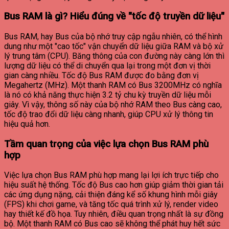
Bus RAM là gì? Hiểu đúng về "tốc độ truyền dữ liệu"
Bus RAM, hay Bus của bộ nhớ truy cập ngẫu nhiên, có thể hình
dung như một "cao tốc" vận chuyển dữ liệu giữa RAM và bộ xử
lý trung tâm (CPU). Băng thông của con đường này càng lớn thì
lượng dữ liệu có thể di chuyển qua lại trong một đơn vị thời
gian càng nhiều. Tốc độ Bus RAM được đo bằng đơn vị
Megahertz (MHz).
Một thanh RAM có Bus 3200MHz có nghĩa
là nó có khả năng thực hiện 3.2 tỷ chu kỳ truyền dữ liệu mỗi
giây. Vì vậy, thông số này của bộ nhớ RAM theo Bus càng cao,
tốc độ trao đổi dữ liệu càng nhanh, giúp CPU xử lý thông tin
hiệu quả hơn.
Tầm quan trọng của việc lựa chọn Bus RAM phù
hợp
Việc lựa chọn Bus RAM phù hợp mang lại lợi ích trực tiếp cho
hiệu suất hệ thống. Tốc độ Bus cao hơn giúp giảm thời gian tải
các ứng dụng nặng, cải thiện đáng kể số khung hình mỗi giây
(FPS) khi chơi game, và tăng tốc quá trình xử lý, render video
hay thiết kế đồ họa. Tuy nhiên, điều quan trọng nhất là sự đồng
bộ.
Một thanh RAM có Bus cao sẽ không thể phát huy hết sức