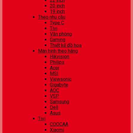
22 inch
20 inch
19 inch
Theo nhu cầu
Type C
Tivi
Văn phòng
Gaming
Thiết kế đồ hoạ
Màn hình theo hãng
Hikvision
Philips
Acer
MSI
Viewsonic
Gigabyte
AOC
VSP
Samsung
Dell
Asus
Tivi
COOCAA
Xiaomi