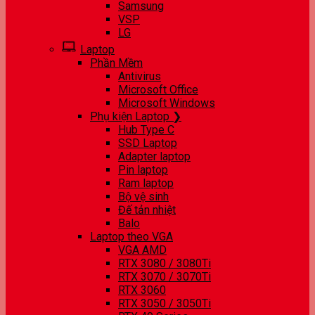
Samsung
VSP
LG
Laptop
Phần Mềm
Antivirus
Microsoft Office
Microsoft Windows
Phụ kiện Laptop ❯
Hub Type C
SSD Laptop
Adapter laptop
Pin laptop
Ram laptop
Bộ vệ sinh
Đế tản nhiệt
Balo
Laptop theo VGA
VGA AMD
RTX 3080 / 3080Ti
RTX 3070 / 3070Ti
RTX 3060
RTX 3050 / 3050Ti