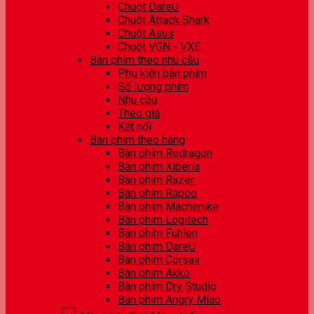
Chuột DareU
Chuột Attack Shark
Chuột Asus
Chuột VGN - VXE
Bàn phím theo nhu cầu
Phụ kiện bàn phím
Số lượng phím
Nhu cầu
Theo giá
Kết nối
Bàn phím theo hãng
Bàn phím Redragon
Bàn phím Xiberia
Bàn phím Razer
Bàn phím Rapoo
Bàn phím Machenike
Bàn phím Logitech
Bàn phím Fuhlen
Bàn phím DareU
Bàn phím Corsair
Bàn phím Akko
Bàn phím Dry Studio
Bàn phím Angry Miao