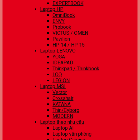
EXPERTBOOK
Laptop HP
OmniBook
ENVY
Probook
VICTUS / OMEN
Pavilion
HP 14 / HP 15
Laptop LENOVO
YOGA
IDEAPAD
Thinkpad / Thinkbook
LOQ
LEGION
Laptop MSI
Vector
Crosshair
KATANA
Thin/Cyborg
MODERN
Laptop theo nhu cầu
Laptop AI
Laptop văn phòng
Laptop Gaming