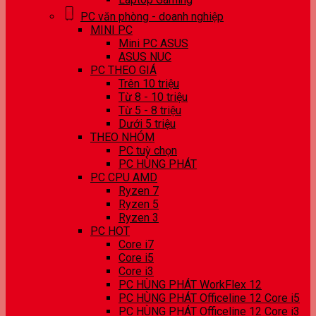
PC văn phòng - doanh nghiệp
MINI PC
Mini PC ASUS
ASUS NUC
PC THEO GIÁ
Trên 10 triệu
Từ 8 - 10 triệu
Từ 5 - 8 triệu
Dưới 5 triệu
THEO NHÓM
PC tuỳ chọn
PC HÙNG PHÁT
PC CPU AMD
Ryzen 7
Ryzen 5
Ryzen 3
PC HOT
Core i7
Core i5
Core i3
PC HÙNG PHÁT WorkFlex 12
PC HÙNG PHÁT Officeline 12 Core i5
PC HÙNG PHÁT Officeline 12 Core i3