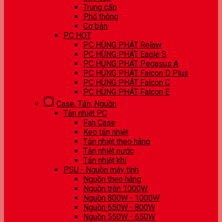
Trung cấp
Phổ thông
Cơ bản
PC HOT
PC HÙNG PHÁT Relaw
PC HÙNG PHÁT Eagle S
PC HÙNG PHÁT Pegasus A
PC HÙNG PHÁT Falcon D Plus
PC HÙNG PHÁT Falcon C
PC HÙNG PHÁT Falcon E
Case, Tản, Nguồn
Tản nhiệt PC
Fan Case
Keo tản nhiệt
Tản nhiệt theo hãng
Tản nhiệt nước
Tản nhiệt khí
PSU - Nguồn máy tính
Nguồn theo hãng
Nguồn trên 1000W
Nguồn 800W - 1000W
Nguồn 650W - 800W
Nguồn 550W - 650W