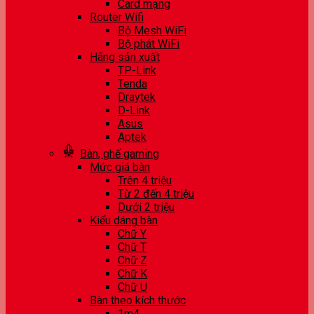
Card mạng
Router Wifi
Bộ Mesh WiFi
Bộ phát WiFi
Hãng sản xuất
TP-Link
Tenda
Draytek
D-Link
Asus
Aptek
Bàn, ghế gaming
Mức giá bàn
Trên 4 triệu
Từ 2 đến 4 triệu
Dưới 2 triệu
Kiểu dáng bàn
Chữ Y
Chữ T
Chữ Z
Chữ K
Chữ U
Bàn theo kích thước
1m4