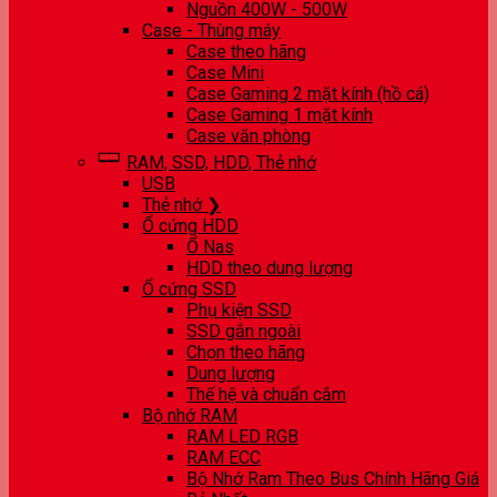
Nguồn 400W - 500W
Case - Thùng máy
Case theo hãng
Case Mini
Case Gaming 2 mặt kính (hồ cá)
Case Gaming 1 mặt kính
Case văn phòng
RAM, SSD, HDD, Thẻ nhớ
USB
Thẻ nhớ ❯
Ổ cứng HDD
Ổ Nas
HDD theo dung lượng
Ổ cứng SSD
Phụ kiện SSD
SSD gắn ngoài
Chọn theo hãng
Dung lượng
Thế hệ và chuẩn cắm
Bộ nhớ RAM
RAM LED RGB
RAM ECC
Bộ Nhớ Ram Theo Bus Chính Hãng Giá