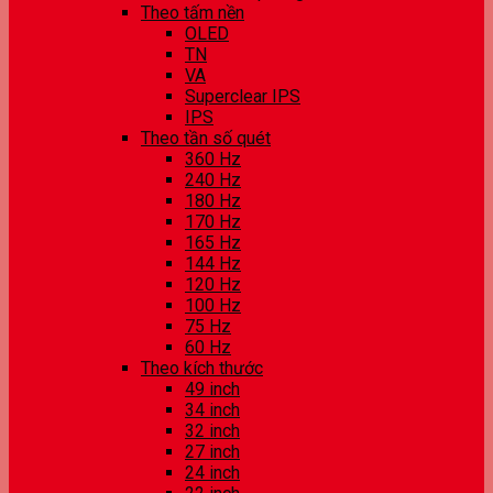
Theo tấm nền
OLED
TN
VA
Superclear IPS
IPS
Theo tần số quét
360 Hz
240 Hz
180 Hz
170 Hz
165 Hz
144 Hz
120 Hz
100 Hz
75 Hz
60 Hz
Theo kích thước
49 inch
34 inch
32 inch
27 inch
24 inch