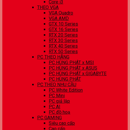
Core i3
THEO VGA
VGA Quadro
VGA AMD
GTX 10 Series
GTX 16 Series
RTX 20 Series
RTX 30 Series
RTX 40 Series
RTX 50 Series
PC THEO HÃNG
PC HÙNG PHÁT x MSI
PC HÙNG PHÁT x ASUS
PC HÙNG PHÁT x GIGABYTE
PC HÙNG PHÁT
PC THEO NHU CẦU
PC White Edition
PC Mini
PC giả lập
PC AI
PC đồ hoạ
PC GAMING
Siêu cao cấp
Cao cấp