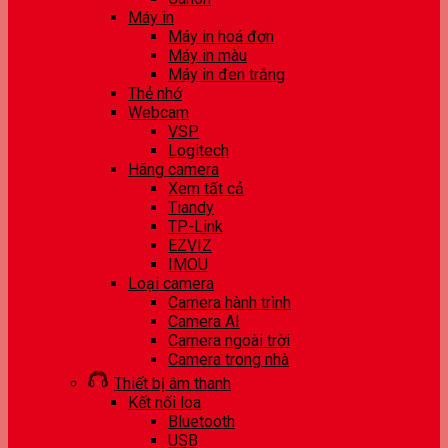
Máy in
Máy in hoá đơn
Máy in màu
Máy in đen trắng
Thẻ nhớ
Webcam
VSP
Logitech
Hãng camera
Xem tất cả
Tiandy
TP-Link
EZVIZ
IMOU
Loại camera
Camera hành trình
Camera AI
Camera ngoài trời
Camera trong nhà
Thiết bị âm thanh
Kết nối loa
Bluetooth
USB