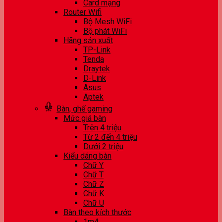
Card mạng
Router Wifi
Bộ Mesh WiFi
Bộ phát WiFi
Hãng sản xuất
TP-Link
Tenda
Draytek
D-Link
Asus
Aptek
Bàn, ghế gaming
Mức giá bàn
Trên 4 triệu
Từ 2 đến 4 triệu
Dưới 2 triệu
Kiểu dáng bàn
Chữ Y
Chữ T
Chữ Z
Chữ K
Chữ U
Bàn theo kích thước
1m4