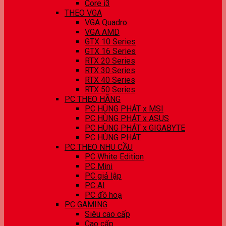
Core i3
THEO VGA
VGA Quadro
VGA AMD
GTX 10 Series
GTX 16 Series
RTX 20 Series
RTX 30 Series
RTX 40 Series
RTX 50 Series
PC THEO HÃNG
PC HÙNG PHÁT x MSI
PC HÙNG PHÁT x ASUS
PC HÙNG PHÁT x GIGABYTE
PC HÙNG PHÁT
PC THEO NHU CẦU
PC White Edition
PC Mini
PC giả lập
PC AI
PC đồ hoạ
PC GAMING
Siêu cao cấp
Cao cấp