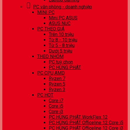
PC văn phòng - doanh nghiệp
MINI PC
Mini PC ASUS
ASUS NUC
PC THEO GIÁ
Trên 10 triệu
Từ 8 - 10 triệu
Từ 5 - 8 triệu
Dưới 5 triệu
THEO NHÓM
PC tuỳ chọn
PC HÙNG PHÁT
PC CPU AMD
Ryzen 7
Ryzen 5
Ryzen 3
PC HOT
Core i7
Core i5
Core i3
PC HÙNG PHÁT WorkFlex 12
PC HÙNG PHÁT Officeline 12 Core i5
PC HÙNG PHÁT Officeline 12 Core i3