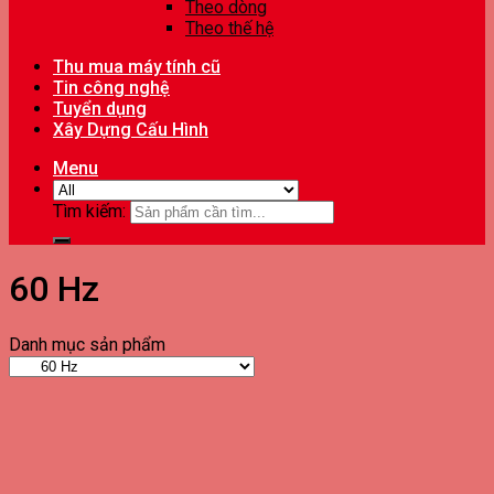
Theo dòng
Theo thế hệ
Thu mua máy tính cũ
Tin công nghệ
Tuyển dụng
Xây Dựng Cấu Hình
Menu
Tìm kiếm:
60 Hz
Danh mục sản phẩm