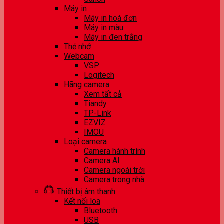
Máy in
Máy in hoá đơn
Máy in màu
Máy in đen trắng
Thẻ nhớ
Webcam
VSP
Logitech
Hãng camera
Xem tất cả
Tiandy
TP-Link
EZVIZ
IMOU
Loại camera
Camera hành trình
Camera AI
Camera ngoài trời
Camera trong nhà
Thiết bị âm thanh
Kết nối loa
Bluetooth
USB