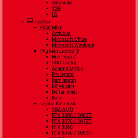
Samsung
VSP
LG
Laptop
Phần Mềm
Antivirus
Microsoft Office
Microsoft Windows
Phụ kiện Laptop ❯
Hub Type C
SSD Laptop
Adapter laptop
Pin laptop
Ram laptop
Bộ vệ sinh
Đế tản nhiệt
Balo
Laptop theo VGA
VGA AMD
RTX 3080 / 3080Ti
RTX 3070 / 3070Ti
RTX 3060
RTX 3050 / 3050Ti