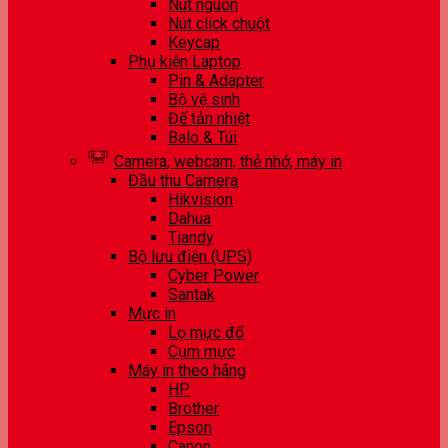
Nút nguồn
Nút click chuột
Keycap
Phụ kiện Laptop
Pin & Adapter
Bộ vệ sinh
Đế tản nhiệt
Balo & Túi
Camera, webcam, thẻ nhớ, máy in
Đầu thu Camera
Hikvision
Dahua
Tiandy
Bộ lưu điện (UPS)
Cyber Power
Santak
Mực in
Lọ mực đổ
Cụm mực
Máy in theo hãng
HP
Brother
Epson
Canon