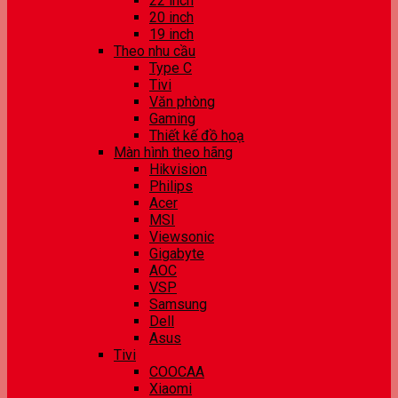
22 inch
20 inch
19 inch
Theo nhu cầu
Type C
Tivi
Văn phòng
Gaming
Thiết kế đồ hoạ
Màn hình theo hãng
Hikvision
Philips
Acer
MSI
Viewsonic
Gigabyte
AOC
VSP
Samsung
Dell
Asus
Tivi
COOCAA
Xiaomi