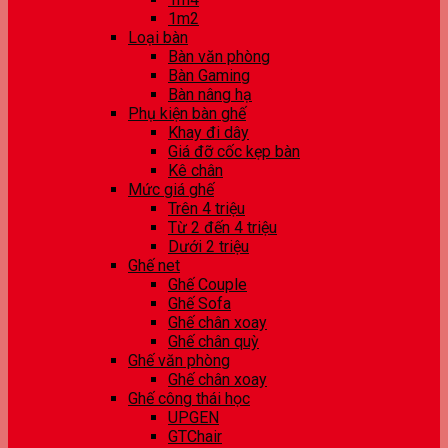
1m2
Loại bàn
Bàn văn phòng
Bàn Gaming
Bàn nâng hạ
Phụ kiện bàn ghế
Khay đi dây
Giá đỡ cốc kẹp bàn
Kê chân
Mức giá ghế
Trên 4 triệu
Từ 2 đến 4 triệu
Dưới 2 triệu
Ghế net
Ghế Couple
Ghế Sofa
Ghế chân xoay
Ghế chân quỳ
Ghế văn phòng
Ghế chân xoay
Ghế công thái học
UPGEN
GTChair