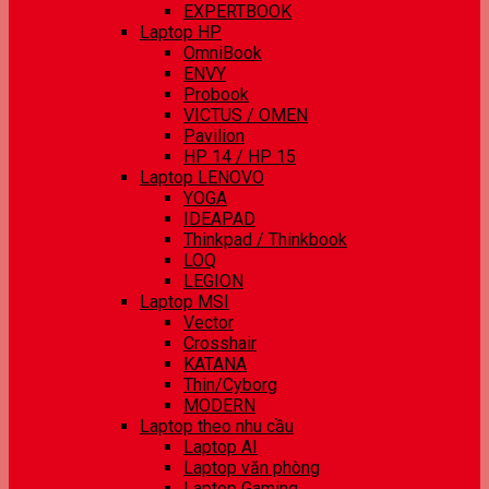
EXPERTBOOK
Laptop HP
OmniBook
ENVY
Probook
VICTUS / OMEN
Pavilion
HP 14 / HP 15
Laptop LENOVO
YOGA
IDEAPAD
Thinkpad / Thinkbook
LOQ
LEGION
Laptop MSI
Vector
Crosshair
KATANA
Thin/Cyborg
MODERN
Laptop theo nhu cầu
Laptop AI
Laptop văn phòng
Laptop Gaming