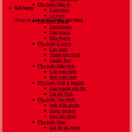
Phụ kiện Máy in
Giỏ hàng
Cụm mực
Lọ mực
Chưa có sản phẩm trong giỏ hàng.
Phụ kiện Mạng
Card mạng
Cáp mạng
Đầu mạng
Phụ kiện Ổ cứng
Cáp sata
Thanh tản nhiệt
Caddy Bay
Phụ kiện Màn hình
Cáp màn hình
Arm màn hình
Phụ kiện VGA & Nguồn
Cáp nguồn nối dài
Giá đỡ VGA
Phụ kiện Tản nhiệt
Hub điều khiển
Gông socket
Keo tản nhiệt
Phụ kiện Gear
Giá đỡ tai nghe