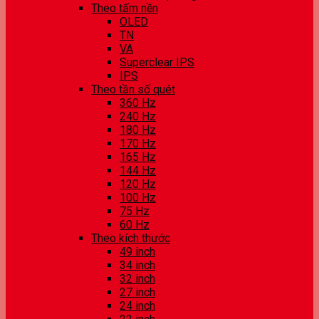
Theo tấm nền
OLED
TN
VA
Superclear IPS
IPS
Theo tần số quét
360 Hz
240 Hz
180 Hz
170 Hz
165 Hz
144 Hz
120 Hz
100 Hz
75 Hz
60 Hz
Theo kích thước
49 inch
34 inch
32 inch
27 inch
24 inch