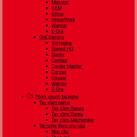
Manson
OEM
Sihoo
HyperWork
Warrior
E-Dra
Ghế Gaming
Vertagear
Speed HQ
Ducky
Centaur
Cooler Master
Corsair
Cougar
Warrior
E-Dra
Phím, chuột, tai nghe
Tay cầm game
Tay cầm Rapoo
Tay cầm Dareu
Tay cầm Machenike
Tai nghe theo nhu cầu
Nhu cầu