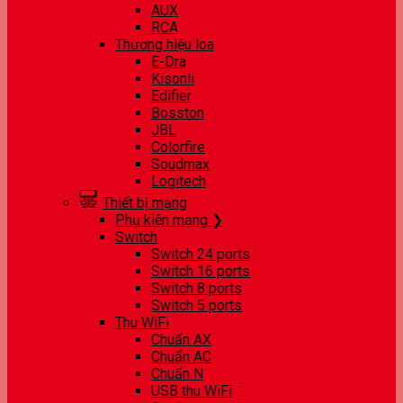
AUX
RCA
Thương hiệu loa
E-Dra
Kisonli
Edifier
Bosston
JBL
Colorfire
Soudmax
Logitech
Thiết bị mạng
Phụ kiện mạng ❯
Switch
Switch 24 ports
Switch 16 ports
Switch 8 ports
Switch 5 ports
Thu WiFi
Chuẩn AX
Chuẩn AC
Chuẩn N
USB thu WiFi