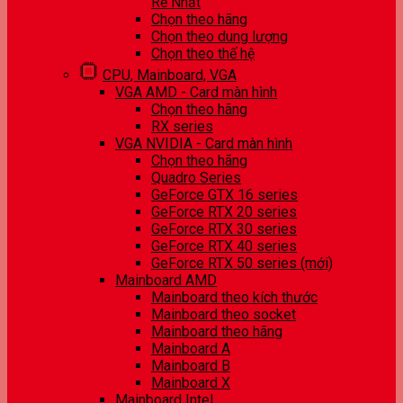
Rẻ Nhất
Chọn theo hãng
Chọn theo dung lượng
Chọn theo thế hệ
CPU, Mainboard, VGA
VGA AMD - Card màn hình
Chọn theo hãng
RX series
VGA NVIDIA - Card màn hình
Chọn theo hãng
Quadro Series
GeForce GTX 16 series
GeForce RTX 20 series
GeForce RTX 30 series
GeForce RTX 40 series
GeForce RTX 50 series (mới)
Mainboard AMD
Mainboard theo kích thước
Mainboard theo socket
Mainboard theo hãng
Mainboard A
Mainboard B
Mainboard X
Mainboard Intel