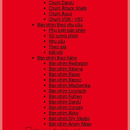
Chuột DareU
Chuột Attack Shark
Chuột Asus
Chuột VGN - VXE
Bàn phím theo nhu cầu
Phụ kiện bàn phím
Số lượng phím
Nhu cầu
Theo giá
Kết nối
Bàn phím theo hãng
Bàn phím Redragon
Bàn phím Xiberia
Bàn phím Razer
Bàn phím Rapoo
Bàn phím Machenike
Bàn phím Logitech
Bàn phím Fuhlen
Bàn phím DareU
Bàn phím Corsair
Bàn phím Akko
Bàn phím Dry Studio
Bàn phím Angry Miao