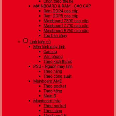
Chọn theo thế hệ
MAINBOARD & RAM - CAO CẤP
Ram DDR4 cao cấp
Ram DDR5 cao cấp
Mainboard Z890 cao cấp
Mainboard Z790 cao cấp
Mainboard B760 cao cấp
Top bán chạy
Linh kiện cũ
Màn hình máy tính
Gaming
Văn phòng
Theo kích thước
PSU - Nguồn máy tính
Theo hãng
Theo công suất
Mainboard AMD
Theo socket
Theo hãng
Main B
Mainboard Intel
Theo socket
Theo hãng
Mainboard H