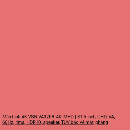
Màn hình 4K VSN VA3208-4K-MHD | 31.5 inch, UHD, VA,
60Hz, 4ms, HDR10, speaker, TUV bảo vệ mắt, phẳng