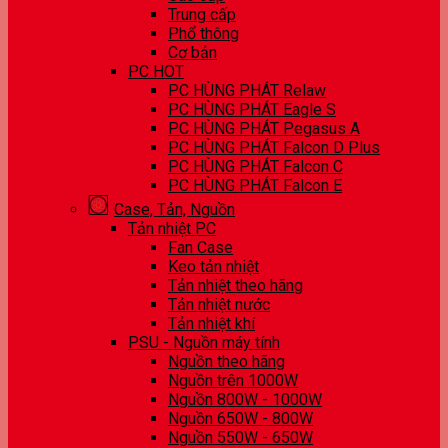
Trung cấp
Phổ thông
Cơ bản
PC HOT
PC HÙNG PHÁT Relaw
PC HÙNG PHÁT Eagle S
PC HÙNG PHÁT Pegasus A
PC HÙNG PHÁT Falcon D Plus
PC HÙNG PHÁT Falcon C
PC HÙNG PHÁT Falcon E
Case, Tản, Nguồn
Tản nhiệt PC
Fan Case
Keo tản nhiệt
Tản nhiệt theo hãng
Tản nhiệt nước
Tản nhiệt khí
PSU - Nguồn máy tính
Nguồn theo hãng
Nguồn trên 1000W
Nguồn 800W - 1000W
Nguồn 650W - 800W
Nguồn 550W - 650W