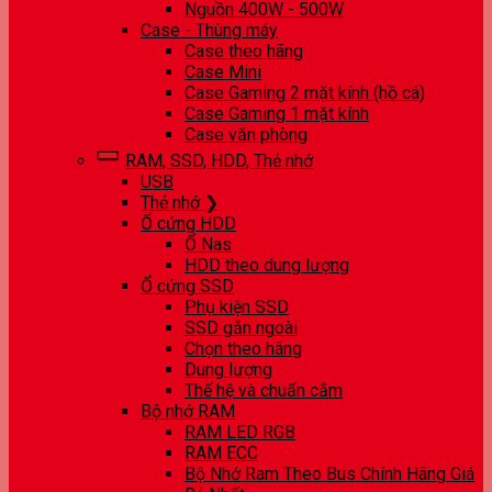
Nguồn 400W - 500W
Case - Thùng máy
Case theo hãng
Case Mini
Case Gaming 2 mặt kính (hồ cá)
Case Gaming 1 mặt kính
Case văn phòng
RAM, SSD, HDD, Thẻ nhớ
USB
Thẻ nhớ ❯
Ổ cứng HDD
Ổ Nas
HDD theo dung lượng
Ổ cứng SSD
Phụ kiện SSD
SSD gắn ngoài
Chọn theo hãng
Dung lượng
Thế hệ và chuẩn cắm
Bộ nhớ RAM
RAM LED RGB
RAM ECC
Bộ Nhớ Ram Theo Bus Chính Hãng Giá