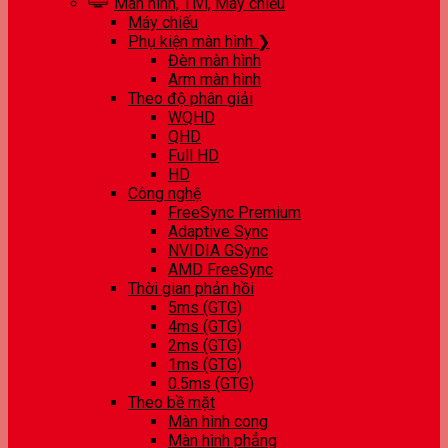
Màn hình, Tivi, Máy chiếu
Máy chiếu
Phụ kiện màn hình ❯
Đèn màn hình
Arm màn hình
Theo độ phân giải
WQHD
QHD
Full HD
HD
Công nghệ
FreeSync Premium
Adaptive Sync
NVIDIA GSync
AMD FreeSync
Thời gian phản hồi
5ms (GTG)
4ms (GTG)
2ms (GTG)
1ms (GTG)
0.5ms (GTG)
Theo bề mặt
Màn hình cong
Màn hình phẳng