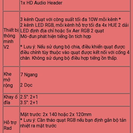
1x HD Audio Header
3 kênh Quạt với công suất tối đa 10W mỗi kênh *
2 kênh LED RGB, mỗi kênh hỗ trợ tối đa 4x HUE 2 dải
Thiết bị
LED định địa chỉ hoặc 5x Aer RGB 2 quạt
thông
Mô-đun phát hiện tiếng ồn tích hợp
minh
* Lưu ý: Nếu sử dụng bộ chia, điều khiển quạt được
V2
điều chỉnh tùy thuộc vào quạt được kết nối với cổng 4
chân. Không sử dụng bộ điều hợp tiếng ồn thấp.
Khe
7 Ngang
mở
2 Dọc
rộng
Khay ổ
2.5″: 2+1
đĩa
3.5″: 2+1
Mặt trước: 2x 140 hoặc 2x 120mm
* Lưu ý: Cần tháo quạt RGB nếu bạn định gắn bộ tản
Hỗ trợ
nhiệt ra mặt trước
Rad