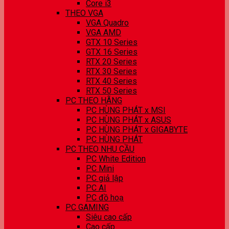
Core i3
THEO VGA
VGA Quadro
VGA AMD
GTX 10 Series
GTX 16 Series
RTX 20 Series
RTX 30 Series
RTX 40 Series
RTX 50 Series
PC THEO HÃNG
PC HÙNG PHÁT x MSI
PC HÙNG PHÁT x ASUS
PC HÙNG PHÁT x GIGABYTE
PC HÙNG PHÁT
PC THEO NHU CẦU
PC White Edition
PC Mini
PC giả lập
PC AI
PC đồ hoạ
PC GAMING
Siêu cao cấp
Cao cấp