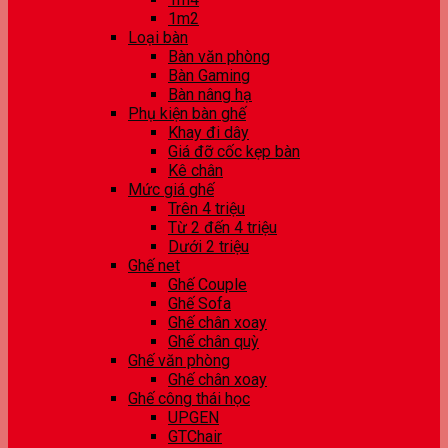
1m2
Loại bàn
Bàn văn phòng
Bàn Gaming
Bàn nâng hạ
Phụ kiện bàn ghế
Khay đi dây
Giá đỡ cốc kẹp bàn
Kê chân
Mức giá ghế
Trên 4 triệu
Từ 2 đến 4 triệu
Dưới 2 triệu
Ghế net
Ghế Couple
Ghế Sofa
Ghế chân xoay
Ghế chân quỳ
Ghế văn phòng
Ghế chân xoay
Ghế công thái học
UPGEN
GTChair