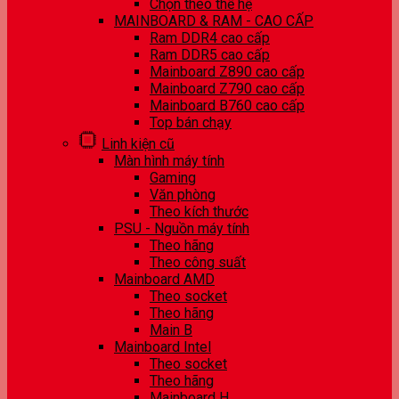
Chọn theo thế hệ
MAINBOARD & RAM - CAO CẤP
Ram DDR4 cao cấp
Ram DDR5 cao cấp
Mainboard Z890 cao cấp
Mainboard Z790 cao cấp
Mainboard B760 cao cấp
Top bán chạy
Linh kiện cũ
Màn hình máy tính
Gaming
Văn phòng
Theo kích thước
PSU - Nguồn máy tính
Theo hãng
Theo công suất
Mainboard AMD
Theo socket
Theo hãng
Main B
Mainboard Intel
Theo socket
Theo hãng
Mainboard H