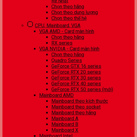
Rẻ Nhất
Chọn theo hãng
Chọn theo dung lượng
Chọn theo thế hệ
CPU, Mainboard, VGA
VGA AMD - Card màn hình
Chọn theo hãng
RX series
VGA NVIDIA - Card màn hình
Chọn theo hãng
Quadro Series
GeForce GTX 16 series
GeForce RTX 20 series
GeForce RTX 30 series
GeForce RTX 40 series
GeForce RTX 50 series (mới)
Mainboard AMD
Mainboard theo kích thước
Mainboard theo socket
Mainboard theo hãng
Mainboard A
Mainboard B
Mainboard X
Mainboard Intel