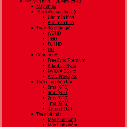
Màn hình, Tivi, Máy chiếu
Máy chiếu
Phụ kiện màn hình ❯
Đèn màn hình
Arm màn hình
Theo độ phân giải
WQHD
QHD
Full HD
HD
Công nghệ
FreeSync Premium
Adaptive Sync
NVIDIA GSync
AMD FreeSync
Thời gian phản hồi
5ms (GTG)
4ms (GTG)
2ms (GTG)
1ms (GTG)
0.5ms (GTG)
Theo bề mặt
Màn hình cong
Màn hình phẳng