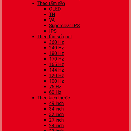
Theo tấm nền
OLED
TN
VA
Superclear IPS
IPS
Theo tần số quét
360 Hz
240 Hz
180 Hz
170 Hz
165 Hz
144 Hz
120 Hz
100 Hz
75 Hz
60 Hz
Theo kích thước
49 inch
34 inch
32 inch
27 inch
24 inch