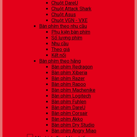
Chuột DareU
Chuột Attack Shark
Chuột Asus
Chuột VGN - VXE
Bàn phím theo nhu cầu
Phụ kiện bàn phím
Số lượng phím
Nhu cầu
Theo giá
Kết nối
Bàn phím theo hãng
Bàn phím Redragon
Bàn phím Xiberia
Bàn phím Razer
Bàn phím Rapoo
Bàn phím Machenike
Bàn phím Logitech
Bàn phím Fuhlen
Bàn phím DareU
Bàn phím Corsair
Bàn phím Akko
Bàn phím Dry Studio
Bàn phím Angry Miao