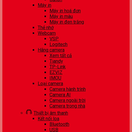
Máy in
Máy in hoá đơn
Máy in màu
Máy in đen trắng
Thẻ nhớ
Webcam
VSP
Logitech
Hãng camera
Xem tất cả
Tiandy
TP-Link
EZVIZ
IMOU
Loại camera
Camera hành trình
Camera AI
Camera ngoài trời
Camera trong nhà
Thiết bị âm thanh
Kết nối loa
Bluetooth
USB