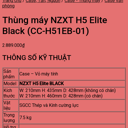
Trang chủ
/
Case, Tản, Nguồn
/
Case - Thùng máy
/
Case văn
phòng
Thùng máy NZXT H5 Elite
Black (CC-H51EB-01)
2.889.000
₫
THÔNG SỐ KỸ THUẬT
Sản
Case – Vỏ máy tính
phẩm
Model
NZXT H5 Elite BLACK
Kích
W: 210mm H: 435mm D: 428mm (không có chân)
thước
W: 210mm H: 460mm D: 428mm (có chân)
Vật
SGCC Thép và Kính cường lực
liệu
Trọng
7.5 kg
lượng
Hỗ trợ