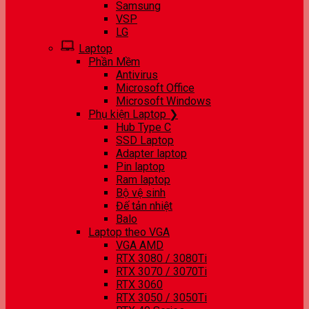
Samsung
VSP
LG
Laptop
Phần Mềm
Antivirus
Microsoft Office
Microsoft Windows
Phụ kiện Laptop ❯
Hub Type C
SSD Laptop
Adapter laptop
Pin laptop
Ram laptop
Bộ vệ sinh
Đế tản nhiệt
Balo
Laptop theo VGA
VGA AMD
RTX 3080 / 3080Ti
RTX 3070 / 3070Ti
RTX 3060
RTX 3050 / 3050Ti