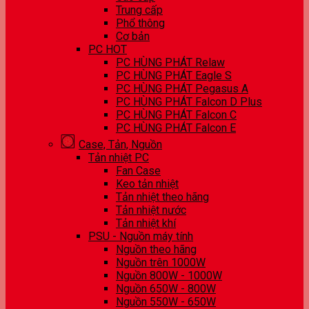
Trung cấp
Phổ thông
Cơ bản
PC HOT
PC HÙNG PHÁT Relaw
PC HÙNG PHÁT Eagle S
PC HÙNG PHÁT Pegasus A
PC HÙNG PHÁT Falcon D Plus
PC HÙNG PHÁT Falcon C
PC HÙNG PHÁT Falcon E
Case, Tản, Nguồn
Tản nhiệt PC
Fan Case
Keo tản nhiệt
Tản nhiệt theo hãng
Tản nhiệt nước
Tản nhiệt khí
PSU - Nguồn máy tính
Nguồn theo hãng
Nguồn trên 1000W
Nguồn 800W - 1000W
Nguồn 650W - 800W
Nguồn 550W - 650W