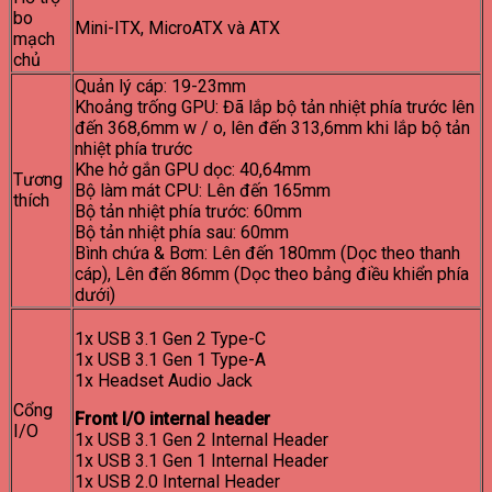
bo
Mini-ITX, MicroATX và ATX
mạch
chủ
Quản lý cáp: 19-23mm
Khoảng trống GPU: Đã lắp bộ tản nhiệt phía trước lên
đến 368,6mm w / o, lên đến 313,6mm khi lắp bộ tản
nhiệt phía trước
Khe hở gắn GPU dọc: 40,64mm
Tương
Bộ làm mát CPU: Lên đến 165mm
thích
Bộ tản nhiệt phía trước: 60mm
Bộ tản nhiệt phía sau: 60mm
Bình chứa & Bơm: Lên đến 180mm (Dọc theo thanh
cáp), Lên đến 86mm (Dọc theo bảng điều khiển phía
dưới)
1x USB 3.1 Gen 2 Type-C
1x USB 3.1 Gen 1 Type-A
1x Headset Audio Jack
Cổng
Front I/O internal header
I/O
1x USB 3.1 Gen 2 Internal Header
1x USB 3.1 Gen 1 Internal Header
1x USB 2.0 Internal Header