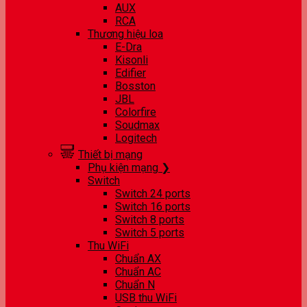
AUX
RCA
Thương hiệu loa
E-Dra
Kisonli
Edifier
Bosston
JBL
Colorfire
Soudmax
Logitech
Thiết bị mạng
Phụ kiện mạng ❯
Switch
Switch 24 ports
Switch 16 ports
Switch 8 ports
Switch 5 ports
Thu WiFi
Chuẩn AX
Chuẩn AC
Chuẩn N
USB thu WiFi