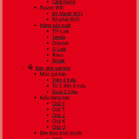
Card mạng
Router Wifi
Bộ Mesh WiFi
Bộ phát WiFi
Hãng sản xuất
TP-Link
Tenda
Draytek
D-Link
Asus
Aptek
Bàn, ghế gaming
Mức giá bàn
Trên 4 triệu
Từ 2 đến 4 triệu
Dưới 2 triệu
Kiểu dáng bàn
Chữ Y
Chữ T
Chữ Z
Chữ K
Chữ U
Bàn theo kích thước
1m4