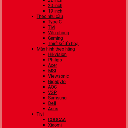
22 inch
20 inch
19 inch
Theo nhu cầu
Type C
Tivi
Văn phòng
Gaming
Thiết kế đồ hoạ
Màn hình theo hãng
Hikvision
Philips
Acer
MSI
Viewsonic
Gigabyte
AOC
VSP
Samsung
Dell
Asus
Tivi
COOCAA
Xiaomi