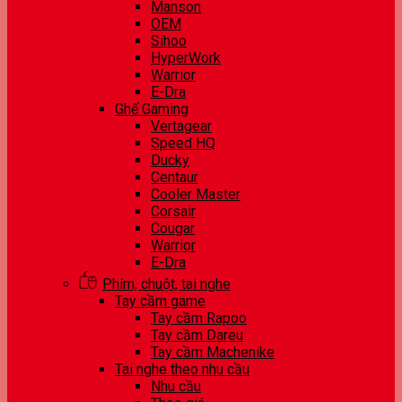
Manson
OEM
Sihoo
HyperWork
Warrior
E-Dra
Ghế Gaming
Vertagear
Speed HQ
Ducky
Centaur
Cooler Master
Corsair
Cougar
Warrior
E-Dra
Phím, chuột, tai nghe
Tay cầm game
Tay cầm Rapoo
Tay cầm Dareu
Tay cầm Machenike
Tai nghe theo nhu cầu
Nhu cầu