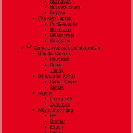
Nút nguồn
Nút click chuột
Keycap
Phụ kiện Laptop
Pin & Adapter
Bộ vệ sinh
Đế tản nhiệt
Balo & Túi
Camera, webcam, thẻ nhớ, máy in
Đầu thu Camera
Hikvision
Dahua
Tiandy
Bộ lưu điện (UPS)
Cyber Power
Santak
Mực in
Lọ mực đổ
Cụm mực
Máy in theo hãng
HP
Brother
Epson
Canon