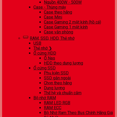
Nguồn 400W - 500W
Case - Thùng máy
Case theo hãng
Case Mini
Case Gaming 2 mặt kính (hồ cá)
Case Gaming 1 mặt kính
Case văn phòng
RAM, SSD, HDD, Thẻ nhớ
USB
Thẻ nhớ ❯
Ổ cứng HDD
Ổ Nas
HDD theo dung lượng
Ổ cứng SSD
Phụ kiện SSD
SSD gắn ngoài
Chọn theo hãng
Dung lượng
Thế hệ và chuẩn cắm
Bộ nhớ RAM
RAM LED RGB
RAM ECC
Bộ Nhớ Ram Theo Bus Chính Hãng Giá