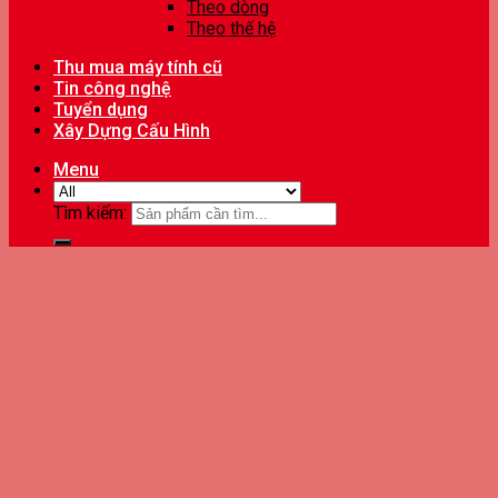
Theo dòng
Theo thế hệ
Thu mua máy tính cũ
Tin công nghệ
Tuyển dụng
Xây Dựng Cấu Hình
Menu
Tìm kiếm: