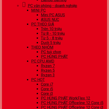
PC văn phòng - doanh nghiệp
MINI PC
Mini PC ASUS
ASUS NUC
PC THEO GIÁ
Trên 10 triệu
Từ 8 - 10 triệu
Từ 5 - 8 triệu
Dưới 5 triệu
THEO NHÓM
PC tuỳ chọn
PC HÙNG PHÁT
PC CPU AMD
Ryzen 7
Ryzen 5
Ryzen 3
PC HOT
Core i7
Core i5
Core i3
PC HÙNG PHÁT WorkFlex 12
PC HÙNG PHÁT Officeline 12 Core i5
PC HÙNG PHÁT Officeline 12 Core i3