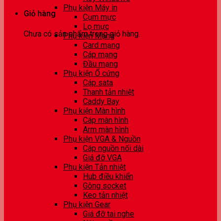
Phụ kiện Máy in
Giỏ hàng
Cụm mực
Lọ mực
Chưa có sản phẩm trong giỏ hàng.
Phụ kiện Mạng
Card mạng
Cáp mạng
Đầu mạng
Phụ kiện Ổ cứng
Cáp sata
Thanh tản nhiệt
Caddy Bay
Phụ kiện Màn hình
Cáp màn hình
Arm màn hình
Phụ kiện VGA & Nguồn
Cáp nguồn nối dài
Giá đỡ VGA
Phụ kiện Tản nhiệt
Hub điều khiển
Gông socket
Keo tản nhiệt
Phụ kiện Gear
Giá đỡ tai nghe