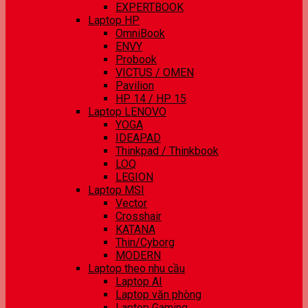
EXPERTBOOK
Laptop HP
OmniBook
ENVY
Probook
VICTUS / OMEN
Pavilion
HP 14 / HP 15
Laptop LENOVO
YOGA
IDEAPAD
Thinkpad / Thinkbook
LOQ
LEGION
Laptop MSI
Vector
Crosshair
KATANA
Thin/Cyborg
MODERN
Laptop theo nhu cầu
Laptop AI
Laptop văn phòng
Laptop Gaming