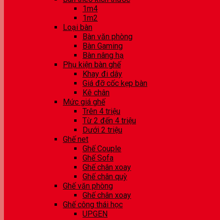
1m4
1m2
Loại bàn
Bàn văn phòng
Bàn Gaming
Bàn nâng hạ
Phụ kiện bàn ghế
Khay đi dây
Giá đỡ cốc kẹp bàn
Kê chân
Mức giá ghế
Trên 4 triệu
Từ 2 đến 4 triệu
Dưới 2 triệu
Ghế net
Ghế Couple
Ghế Sofa
Ghế chân xoay
Ghế chân quỳ
Ghế văn phòng
Ghế chân xoay
Ghế công thái học
UPGEN