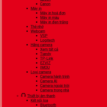
Canon
Máy in
Máy in hoá đơn
Máy in màu
Máy in đen trắng
Thẻ nhớ
Webcam
VSP
Logitech
Hãng camera
Xem tất cả
Tiandy
TP-Link
EZVIZ
IMOU
Loại camera
Camera hành trình
Camera AI
Camera ngoài trời
Camera trong nhà
Thiết bị âm thanh
Kết nối loa
Bluetooth