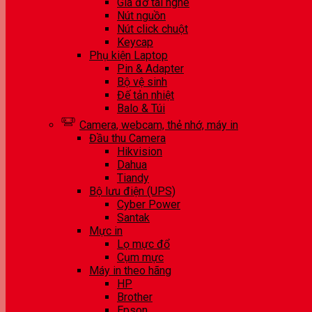
Giá đỡ tai nghe
Nút nguồn
Nút click chuột
Keycap
Phụ kiện Laptop
Pin & Adapter
Bộ vệ sinh
Đế tản nhiệt
Balo & Túi
Camera, webcam, thẻ nhớ, máy in
Đầu thu Camera
Hikvision
Dahua
Tiandy
Bộ lưu điện (UPS)
Cyber Power
Santak
Mực in
Lọ mực đổ
Cụm mực
Máy in theo hãng
HP
Brother
Epson