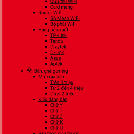
USB thu WiFi
Card mạng
Router Wifi
Bộ Mesh WiFi
Bộ phát WiFi
Hãng sản xuất
TP-Link
Tenda
Draytek
D-Link
Asus
Aptek
Bàn, ghế gaming
Mức giá bàn
Trên 4 triệu
Từ 2 đến 4 triệu
Dưới 2 triệu
Kiểu dáng bàn
Chữ Y
Chữ T
Chữ Z
Chữ K
Chữ U
Bàn theo kích thước