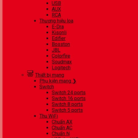
USB
AUX
RCA
Thương hiệu loa
E-Dra
Kisonli
Edifier
Bosston
JBL
Colorfire
Soudmax
Logitech
Thiết bị mạng
Phụ kiện mạng ❯
Switch
Switch 24 ports
Switch 16 ports
Switch 8 ports
Switch 5 ports
Thu WiFi
Chuẩn AX
Chuẩn AC
Chuẩn N