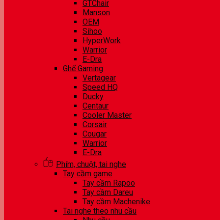
GTChair
Manson
OEM
Sihoo
HyperWork
Warrior
E-Dra
Ghế Gaming
Vertagear
Speed HQ
Ducky
Centaur
Cooler Master
Corsair
Cougar
Warrior
E-Dra
Phím, chuột, tai nghe
Tay cầm game
Tay cầm Rapoo
Tay cầm Dareu
Tay cầm Machenike
Tai nghe theo nhu cầu