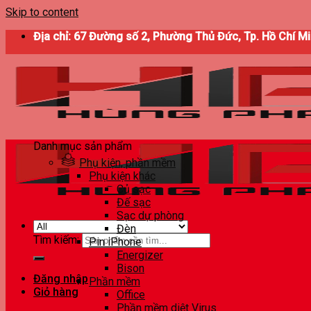
Skip to content
Địa chỉ: 67 Đường số 2, Phường Thủ Đức, Tp. Hồ Chí M
Danh mục sản phẩm
Phụ kiện, phần mềm
Phụ kiện khác
Củ sạc
Đế sạc
Sạc dự phòng
Đèn
Tìm kiếm:
Pin iPhone
Energizer
Bison
Đăng nhập
Phần mềm
Giỏ hàng
Office
Phần mềm diệt Virus