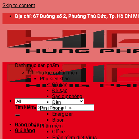
Skip to content
Địa chỉ: 67 Đường số 2, Phường Thủ Đức, Tp. Hồ Chí M
Danh mục sản phẩm
Phụ kiện, phần mềm
Phụ kiện khác
Củ sạc
Đế sạc
Sạc dự phòng
Đèn
Tìm kiếm:
Pin iPhone
Energizer
Bison
Đăng nhập
Phần mềm
Giỏ hàng
Office
Phần mềm diệt Virus