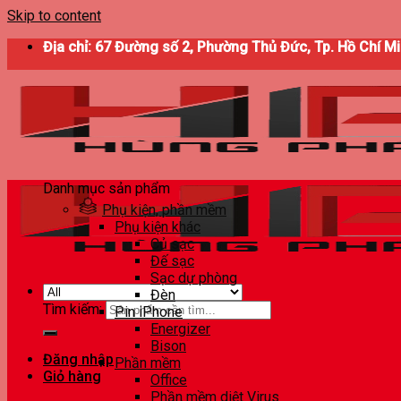
Skip to content
Địa chỉ: 67 Đường số 2, Phường Thủ Đức, Tp. Hồ Chí M
Danh mục sản phẩm
Phụ kiện, phần mềm
Phụ kiện khác
Củ sạc
Đế sạc
Sạc dự phòng
Đèn
Tìm kiếm:
Pin iPhone
Energizer
Bison
Đăng nhập
Phần mềm
Giỏ hàng
Office
Phần mềm diệt Virus