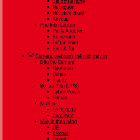
Giá đỡ tai nghe
Nút nguồn
Nút click chuột
Keycap
Phụ kiện Laptop
Pin & Adapter
Bộ vệ sinh
Đế tản nhiệt
Balo & Túi
Camera, webcam, thẻ nhớ, máy in
Đầu thu Camera
Hikvision
Dahua
Tiandy
Bộ lưu điện (UPS)
Cyber Power
Santak
Mực in
Lọ mực đổ
Cụm mực
Máy in theo hãng
HP
Brother
Epson