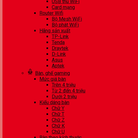
USB thu WiFi
Card mạng
Router Wifi
Bộ Mesh WiFi
Bộ phát WiFi
Hãng sản xuất
TP-Link
Tenda
Draytek
D-Link
Asus
Aptek
Bàn, ghế gaming
Mức giá bàn
Trên 4 triệu
Từ 2 đến 4 triệu
Dưới 2 triệu
Kiểu dáng bàn
Chữ Y
Chữ T
Chữ Z
Chữ K
Chữ U
Bàn theo kích thước