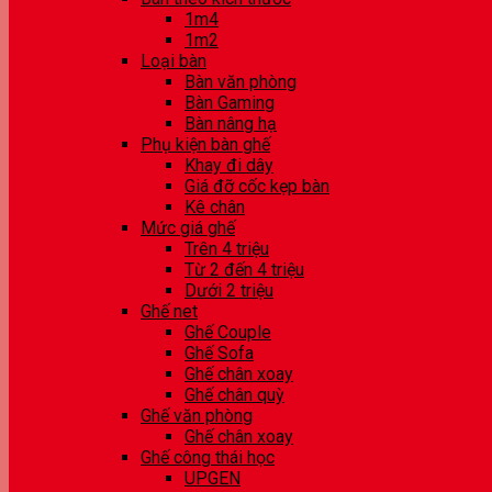
1m4
1m2
Loại bàn
Bàn văn phòng
Bàn Gaming
Bàn nâng hạ
Phụ kiện bàn ghế
Khay đi dây
Giá đỡ cốc kẹp bàn
Kê chân
Mức giá ghế
Trên 4 triệu
Từ 2 đến 4 triệu
Dưới 2 triệu
Ghế net
Ghế Couple
Ghế Sofa
Ghế chân xoay
Ghế chân quỳ
Ghế văn phòng
Ghế chân xoay
Ghế công thái học
UPGEN