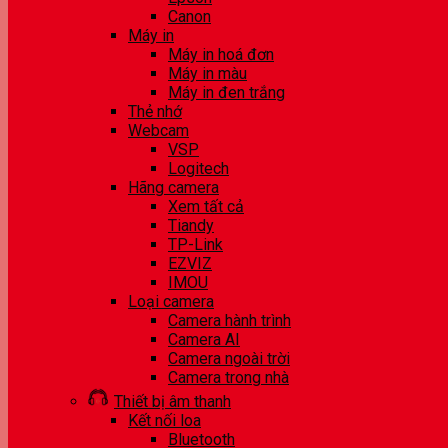
Canon
Máy in
Máy in hoá đơn
Máy in màu
Máy in đen trắng
Thẻ nhớ
Webcam
VSP
Logitech
Hãng camera
Xem tất cả
Tiandy
TP-Link
EZVIZ
IMOU
Loại camera
Camera hành trình
Camera AI
Camera ngoài trời
Camera trong nhà
Thiết bị âm thanh
Kết nối loa
Bluetooth