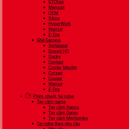
GTChair
Manson
OEM
Sihoo
HyperWork
Warrior
E-Dra
Ghế Gaming
Vertagear
Speed HQ
Ducky
Centaur
Cooler Master
Corsair
Cougar
Warrior
E-Dra
Phím, chuột, tai nghe
Tay cầm game
Tay cầm Rapoo
Tay cầm Dareu
Tay cầm Machenike
Tai nghe theo nhu cầu