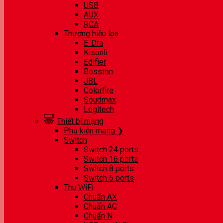
USB
AUX
RCA
Thương hiệu loa
E-Dra
Kisonli
Edifier
Bosston
JBL
Colorfire
Soudmax
Logitech
Thiết bị mạng
Phụ kiện mạng ❯
Switch
Switch 24 ports
Switch 16 ports
Switch 8 ports
Switch 5 ports
Thu WiFi
Chuẩn AX
Chuẩn AC
Chuẩn N