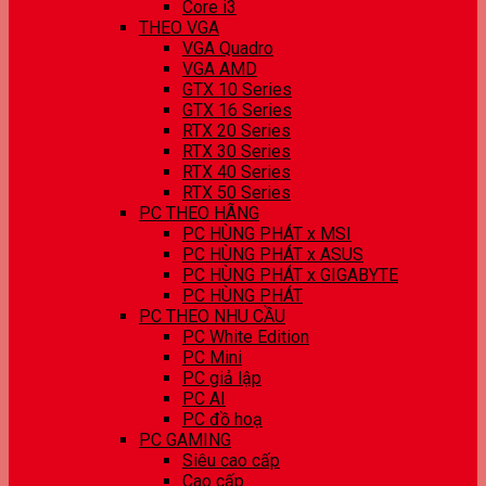
Core i3
THEO VGA
VGA Quadro
VGA AMD
GTX 10 Series
GTX 16 Series
RTX 20 Series
RTX 30 Series
RTX 40 Series
RTX 50 Series
PC THEO HÃNG
PC HÙNG PHÁT x MSI
PC HÙNG PHÁT x ASUS
PC HÙNG PHÁT x GIGABYTE
PC HÙNG PHÁT
PC THEO NHU CẦU
PC White Edition
PC Mini
PC giả lập
PC AI
PC đồ hoạ
PC GAMING
Siêu cao cấp
Cao cấp