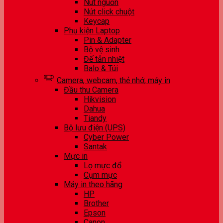
Nút nguồn
Nút click chuột
Keycap
Phụ kiện Laptop
Pin & Adapter
Bộ vệ sinh
Đế tản nhiệt
Balo & Túi
Camera, webcam, thẻ nhớ, máy in
Đầu thu Camera
Hikvision
Dahua
Tiandy
Bộ lưu điện (UPS)
Cyber Power
Santak
Mực in
Lọ mực đổ
Cụm mực
Máy in theo hãng
HP
Brother
Epson
Canon