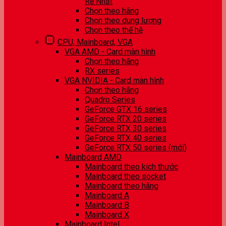
Rẻ Nhất
Chọn theo hãng
Chọn theo dung lượng
Chọn theo thế hệ
CPU, Mainboard, VGA
VGA AMD - Card màn hình
Chọn theo hãng
RX series
VGA NVIDIA - Card màn hình
Chọn theo hãng
Quadro Series
GeForce GTX 16 series
GeForce RTX 20 series
GeForce RTX 30 series
GeForce RTX 40 series
GeForce RTX 50 series (mới)
Mainboard AMD
Mainboard theo kích thước
Mainboard theo socket
Mainboard theo hãng
Mainboard A
Mainboard B
Mainboard X
Mainboard Intel