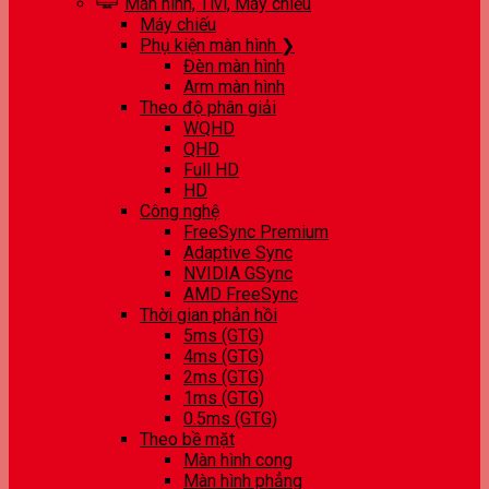
Màn hình, Tivi, Máy chiếu
Máy chiếu
Phụ kiện màn hình ❯
Đèn màn hình
Arm màn hình
Theo độ phân giải
WQHD
QHD
Full HD
HD
Công nghệ
FreeSync Premium
Adaptive Sync
NVIDIA GSync
AMD FreeSync
Thời gian phản hồi
5ms (GTG)
4ms (GTG)
2ms (GTG)
1ms (GTG)
0.5ms (GTG)
Theo bề mặt
Màn hình cong
Màn hình phẳng