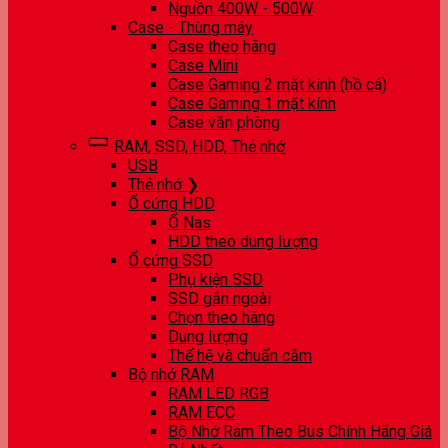
Nguồn 400W - 500W
Case - Thùng máy
Case theo hãng
Case Mini
Case Gaming 2 mặt kính (hồ cá)
Case Gaming 1 mặt kính
Case văn phòng
RAM, SSD, HDD, Thẻ nhớ
USB
Thẻ nhớ ❯
Ổ cứng HDD
Ổ Nas
HDD theo dung lượng
Ổ cứng SSD
Phụ kiện SSD
SSD gắn ngoài
Chọn theo hãng
Dung lượng
Thế hệ và chuẩn cắm
Bộ nhớ RAM
RAM LED RGB
RAM ECC
Bộ Nhớ Ram Theo Bus Chính Hãng Giá