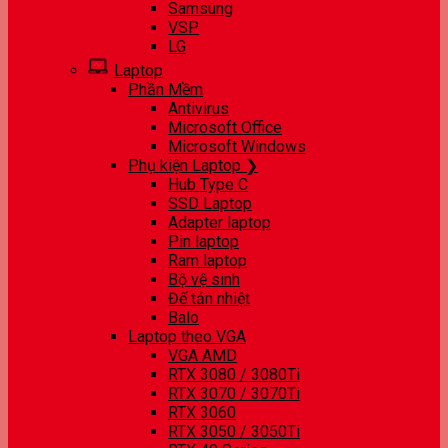
Samsung
VSP
LG
Laptop
Phần Mềm
Antivirus
Microsoft Office
Microsoft Windows
Phụ kiện Laptop ❯
Hub Type C
SSD Laptop
Adapter laptop
Pin laptop
Ram laptop
Bộ vệ sinh
Đế tản nhiệt
Balo
Laptop theo VGA
VGA AMD
RTX 3080 / 3080Ti
RTX 3070 / 3070Ti
RTX 3060
RTX 3050 / 3050Ti