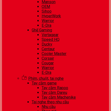
Manson
OEM
Sihoo
HyperWork
Warrior
E-Dra
Ghế Gaming
Vertagear
Speed HQ
Ducky
Centaur
Cooler Master
Corsair
Cougar
Warrior
E-Dra
Phím, chuột, tai nghe
Tay cầm game
Tay cầm Rapoo
Tay cầm Dareu
Tay cầm Machenike
Tai nghe theo nhu cầu
Nhu cầu