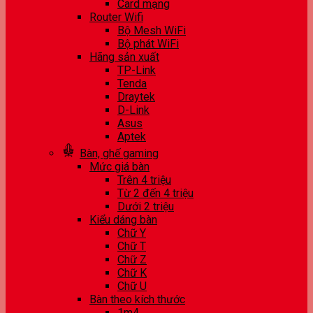
Card mạng
Router Wifi
Bộ Mesh WiFi
Bộ phát WiFi
Hãng sản xuất
TP-Link
Tenda
Draytek
D-Link
Asus
Aptek
Bàn, ghế gaming
Mức giá bàn
Trên 4 triệu
Từ 2 đến 4 triệu
Dưới 2 triệu
Kiểu dáng bàn
Chữ Y
Chữ T
Chữ Z
Chữ K
Chữ U
Bàn theo kích thước
1m4