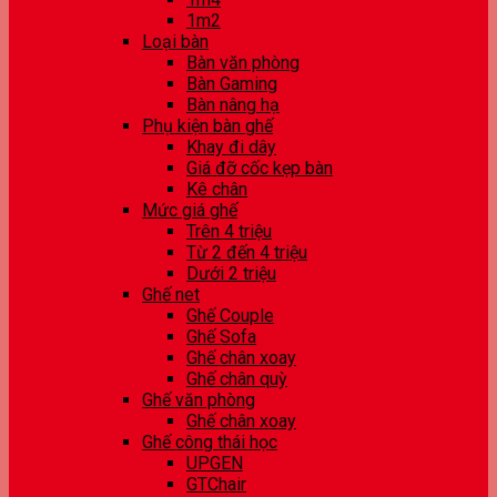
1m2
Loại bàn
Bàn văn phòng
Bàn Gaming
Bàn nâng hạ
Phụ kiện bàn ghế
Khay đi dây
Giá đỡ cốc kẹp bàn
Kê chân
Mức giá ghế
Trên 4 triệu
Từ 2 đến 4 triệu
Dưới 2 triệu
Ghế net
Ghế Couple
Ghế Sofa
Ghế chân xoay
Ghế chân quỳ
Ghế văn phòng
Ghế chân xoay
Ghế công thái học
UPGEN
GTChair