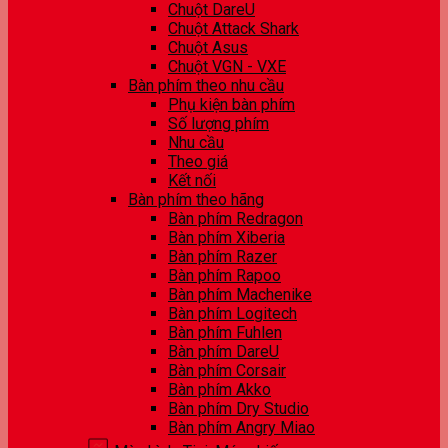
Chuột DareU
Chuột Attack Shark
Chuột Asus
Chuột VGN - VXE
Bàn phím theo nhu cầu
Phụ kiện bàn phím
Số lượng phím
Nhu cầu
Theo giá
Kết nối
Bàn phím theo hãng
Bàn phím Redragon
Bàn phím Xiberia
Bàn phím Razer
Bàn phím Rapoo
Bàn phím Machenike
Bàn phím Logitech
Bàn phím Fuhlen
Bàn phím DareU
Bàn phím Corsair
Bàn phím Akko
Bàn phím Dry Studio
Bàn phím Angry Miao