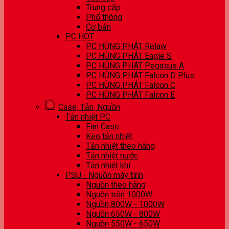
Trung cấp
Phổ thông
Cơ bản
PC HOT
PC HÙNG PHÁT Relaw
PC HÙNG PHÁT Eagle S
PC HÙNG PHÁT Pegasus A
PC HÙNG PHÁT Falcon D Plus
PC HÙNG PHÁT Falcon C
PC HÙNG PHÁT Falcon E
Case, Tản, Nguồn
Tản nhiệt PC
Fan Case
Keo tản nhiệt
Tản nhiệt theo hãng
Tản nhiệt nước
Tản nhiệt khí
PSU - Nguồn máy tính
Nguồn theo hãng
Nguồn trên 1000W
Nguồn 800W - 1000W
Nguồn 650W - 800W
Nguồn 550W - 650W