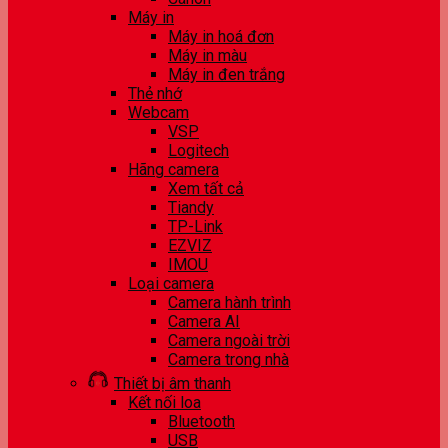
Máy in
Máy in hoá đơn
Máy in màu
Máy in đen trắng
Thẻ nhớ
Webcam
VSP
Logitech
Hãng camera
Xem tất cả
Tiandy
TP-Link
EZVIZ
IMOU
Loại camera
Camera hành trình
Camera AI
Camera ngoài trời
Camera trong nhà
Thiết bị âm thanh
Kết nối loa
Bluetooth
USB