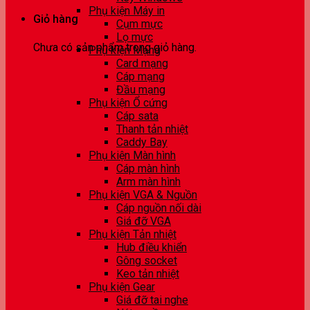
Phụ kiện Máy in
Giỏ hàng
Cụm mực
Lọ mực
Chưa có sản phẩm trong giỏ hàng.
Phụ kiện Mạng
Card mạng
Cáp mạng
Đầu mạng
Phụ kiện Ổ cứng
Cáp sata
Thanh tản nhiệt
Caddy Bay
Phụ kiện Màn hình
Cáp màn hình
Arm màn hình
Phụ kiện VGA & Nguồn
Cáp nguồn nối dài
Giá đỡ VGA
Phụ kiện Tản nhiệt
Hub điều khiển
Gông socket
Keo tản nhiệt
Phụ kiện Gear
Giá đỡ tai nghe