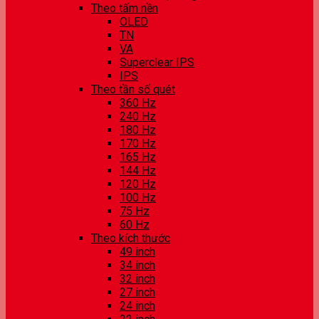
Theo tấm nền
OLED
TN
VA
Superclear IPS
IPS
Theo tần số quét
360 Hz
240 Hz
180 Hz
170 Hz
165 Hz
144 Hz
120 Hz
100 Hz
75 Hz
60 Hz
Theo kích thước
49 inch
34 inch
32 inch
27 inch
24 inch