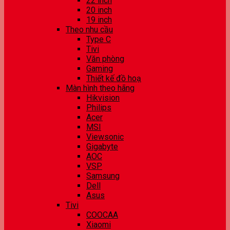
22 inch
20 inch
19 inch
Theo nhu cầu
Type C
Tivi
Văn phòng
Gaming
Thiết kế đồ hoạ
Màn hình theo hãng
Hikvision
Philips
Acer
MSI
Viewsonic
Gigabyte
AOC
VSP
Samsung
Dell
Asus
Tivi
COOCAA
Xiaomi