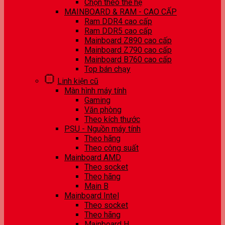
Chọn theo thế hệ
MAINBOARD & RAM - CAO CẤP
Ram DDR4 cao cấp
Ram DDR5 cao cấp
Mainboard Z890 cao cấp
Mainboard Z790 cao cấp
Mainboard B760 cao cấp
Top bán chạy
Linh kiện cũ
Màn hình máy tính
Gaming
Văn phòng
Theo kích thước
PSU - Nguồn máy tính
Theo hãng
Theo công suất
Mainboard AMD
Theo socket
Theo hãng
Main B
Mainboard Intel
Theo socket
Theo hãng
Mainboard H