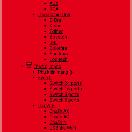
AUX
RCA
Thương hiệu loa
E-Dra
Kisonli
Edifier
Bosston
JBL
Colorfire
Soudmax
Logitech
Thiết bị mạng
Phụ kiện mạng ❯
Switch
Switch 24 ports
Switch 16 ports
Switch 8 ports
Switch 5 ports
Thu WiFi
Chuẩn AX
Chuẩn AC
Chuẩn N
USB thu WiFi