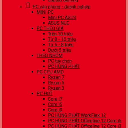
PC văn phòng - doanh nghiệp
MINI PC
Mini PC ASUS
ASUS NUC
PC THEO GIÁ
Trên 10 triệu
Từ 8 - 10 triệu
Từ 5 - 8 triệu
Dưới 5 triệu
THEO NHÓM
PC tuỳ chọn
PC HÙNG PHÁT
PC CPU AMD
Ryzen 7
Ryzen 5
Ryzen 3
PC HOT
Core i7
Core i5
Core i3
PC HÙNG PHÁT WorkFlex 12
PC HÙNG PHÁT Officeline 12 Core i5
PC HÙNG PHÁT Officeline 12 Core i3