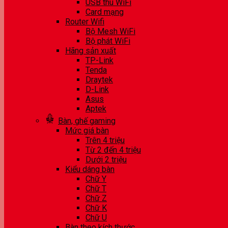
USB thu WiFi
Card mạng
Router Wifi
Bộ Mesh WiFi
Bộ phát WiFi
Hãng sản xuất
TP-Link
Tenda
Draytek
D-Link
Asus
Aptek
Bàn, ghế gaming
Mức giá bàn
Trên 4 triệu
Từ 2 đến 4 triệu
Dưới 2 triệu
Kiểu dáng bàn
Chữ Y
Chữ T
Chữ Z
Chữ K
Chữ U
Bàn theo kích thước