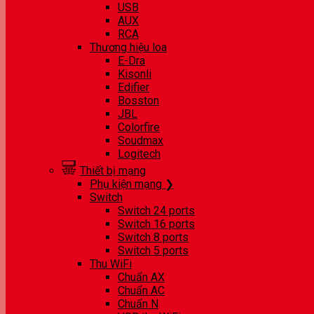
USB
AUX
RCA
Thương hiệu loa
E-Dra
Kisonli
Edifier
Bosston
JBL
Colorfire
Soudmax
Logitech
Thiết bị mạng
Phụ kiện mạng ❯
Switch
Switch 24 ports
Switch 16 ports
Switch 8 ports
Switch 5 ports
Thu WiFi
Chuẩn AX
Chuẩn AC
Chuẩn N