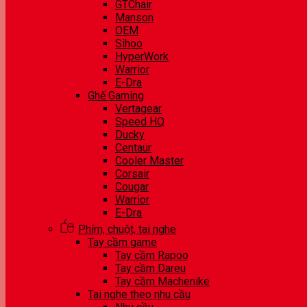
GTChair
Manson
OEM
Sihoo
HyperWork
Warrior
E-Dra
Ghế Gaming
Vertagear
Speed HQ
Ducky
Centaur
Cooler Master
Corsair
Cougar
Warrior
E-Dra
Phím, chuột, tai nghe
Tay cầm game
Tay cầm Rapoo
Tay cầm Dareu
Tay cầm Machenike
Tai nghe theo nhu cầu