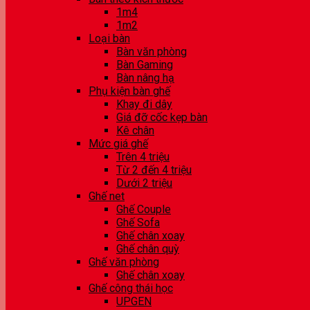
1m4
1m2
Loại bàn
Bàn văn phòng
Bàn Gaming
Bàn nâng hạ
Phụ kiện bàn ghế
Khay đi dây
Giá đỡ cốc kẹp bàn
Kê chân
Mức giá ghế
Trên 4 triệu
Từ 2 đến 4 triệu
Dưới 2 triệu
Ghế net
Ghế Couple
Ghế Sofa
Ghế chân xoay
Ghế chân quỳ
Ghế văn phòng
Ghế chân xoay
Ghế công thái học
UPGEN