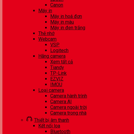
Canon
Máy in
Máy in hoá đơn
Máy in màu
Máy in đen trắng
Thẻ nhớ
Webcam
VSP
Logitech
Hãng camera
Xem tất cả
Tiandy
TP-Link
EZVIZ
IMOU
Loại camera
Camera hành trình
Camera AI
Camera ngoài trời
Camera trong nhà
Thiết bị âm thanh
Kết nối loa
Bluetooth