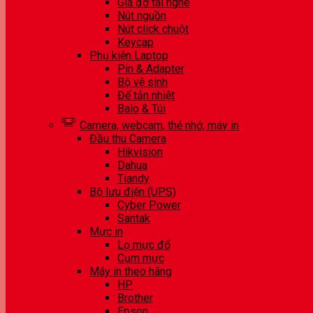
Giá đỡ tai nghe
Nút nguồn
Nút click chuột
Keycap
Phụ kiện Laptop
Pin & Adapter
Bộ vệ sinh
Đế tản nhiệt
Balo & Túi
Camera, webcam, thẻ nhớ, máy in
Đầu thu Camera
Hikvision
Dahua
Tiandy
Bộ lưu điện (UPS)
Cyber Power
Santak
Mực in
Lọ mực đổ
Cụm mực
Máy in theo hãng
HP
Brother
Epson