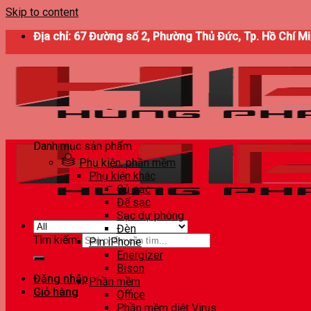
Skip to content
Địa chỉ: 67 Đường số 2, Phường Thủ Đức, Tp. Hồ Chí M
Danh mục sản phẩm
Phụ kiện, phần mềm
Phụ kiện khác
Củ sạc
Đế sạc
Sạc dự phòng
Đèn
Tìm kiếm:
Pin iPhone
Energizer
Bison
Đăng nhập
Phần mềm
Giỏ hàng
Office
Phần mềm diệt Virus