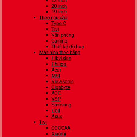
22 inch
20 inch
19 inch
Theo nhu cầu
Type C
Tivi
Văn phòng
Gaming
Thiết kế đồ hoạ
Màn hình theo hãng
Hikvision
Philips
Acer
MSI
Viewsonic
Gigabyte
AOC
VSP
Samsung
Dell
Asus
Tivi
COOCAA
Xiaomi