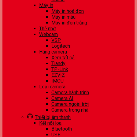
Máy in
Máy in hoá đơn
Máy in màu
Máy in đen trắng
Thẻ nhớ
Webcam
VSP
Logitech
Hãng camera
Xem tất cả
Tiandy
TP-Link
EZVIZ
IMOU
Loại camera
Camera hành trình
Camera AI
Camera ngoài trời
Camera trong nhà
Thiết bị âm thanh
Kết nối loa
Bluetooth
USB