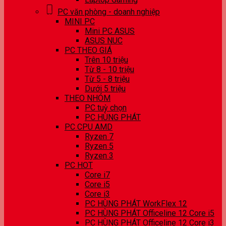
PC văn phòng - doanh nghiệp
MINI PC
Mini PC ASUS
ASUS NUC
PC THEO GIÁ
Trên 10 triệu
Từ 8 - 10 triệu
Từ 5 - 8 triệu
Dưới 5 triệu
THEO NHÓM
PC tuỳ chọn
PC HÙNG PHÁT
PC CPU AMD
Ryzen 7
Ryzen 5
Ryzen 3
PC HOT
Core i7
Core i5
Core i3
PC HÙNG PHÁT WorkFlex 12
PC HÙNG PHÁT Officeline 12 Core i5
PC HÙNG PHÁT Officeline 12 Core i3