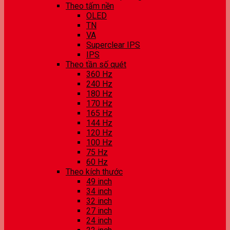
Theo tấm nền
OLED
TN
VA
Superclear IPS
IPS
Theo tần số quét
360 Hz
240 Hz
180 Hz
170 Hz
165 Hz
144 Hz
120 Hz
100 Hz
75 Hz
60 Hz
Theo kích thước
49 inch
34 inch
32 inch
27 inch
24 inch