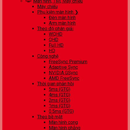
Màn hình, Tivi, Máy chiếu
Máy chiếu
Phụ kiện màn hình ❯
Đèn màn hình
Arm màn hình
Theo độ phân giải
WQHD
QHD
Full HD
HD
Công nghệ
FreeSync Premium
Adaptive Sync
NVIDIA GSync
AMD FreeSync
Thời gian phản hồi
5ms (GTG)
4ms (GTG)
2ms (GTG)
1ms (GTG)
0.5ms (GTG)
Theo bề mặt
Màn hình cong
Màn hình phẳng