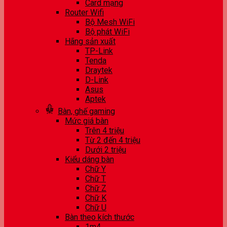
Card mạng
Router Wifi
Bộ Mesh WiFi
Bộ phát WiFi
Hãng sản xuất
TP-Link
Tenda
Draytek
D-Link
Asus
Aptek
Bàn, ghế gaming
Mức giá bàn
Trên 4 triệu
Từ 2 đến 4 triệu
Dưới 2 triệu
Kiểu dáng bàn
Chữ Y
Chữ T
Chữ Z
Chữ K
Chữ U
Bàn theo kích thước
1m4