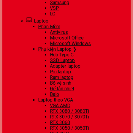
Samsung
VSP
LG
Laptop
Phần Mềm
Antivirus
Microsoft Office
Microsoft Windows
Phụ kiện Laptop ❯
Hub Type C
SSD Laptop
Adapter laptop
Pin laptop
Ram laptop
Bộ vệ sinh
Đế tản nhiệt
Balo
Laptop theo VGA
VGA AMD
RTX 3080 / 3080Ti
RTX 3070 / 3070Ti
RTX 3060
RTX 3050 / 3050Ti