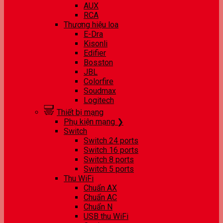
AUX
RCA
Thương hiệu loa
E-Dra
Kisonli
Edifier
Bosston
JBL
Colorfire
Soudmax
Logitech
Thiết bị mạng
Phụ kiện mạng ❯
Switch
Switch 24 ports
Switch 16 ports
Switch 8 ports
Switch 5 ports
Thu WiFi
Chuẩn AX
Chuẩn AC
Chuẩn N
USB thu WiFi