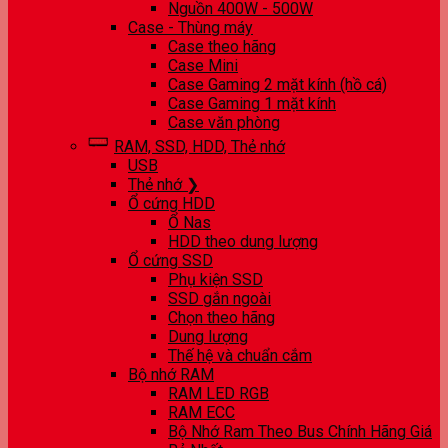
Nguồn 400W - 500W
Case - Thùng máy
Case theo hãng
Case Mini
Case Gaming 2 mặt kính (hồ cá)
Case Gaming 1 mặt kính
Case văn phòng
RAM, SSD, HDD, Thẻ nhớ
USB
Thẻ nhớ ❯
Ổ cứng HDD
Ổ Nas
HDD theo dung lượng
Ổ cứng SSD
Phụ kiện SSD
SSD gắn ngoài
Chọn theo hãng
Dung lượng
Thế hệ và chuẩn cắm
Bộ nhớ RAM
RAM LED RGB
RAM ECC
Bộ Nhớ Ram Theo Bus Chính Hãng Giá