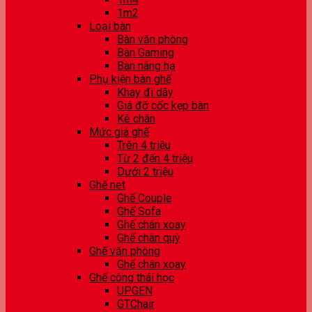
1m2
Loại bàn
Bàn văn phòng
Bàn Gaming
Bàn nâng hạ
Phụ kiện bàn ghế
Khay đi dây
Giá đỡ cốc kẹp bàn
Kê chân
Mức giá ghế
Trên 4 triệu
Từ 2 đến 4 triệu
Dưới 2 triệu
Ghế net
Ghế Couple
Ghế Sofa
Ghế chân xoay
Ghế chân quỳ
Ghế văn phòng
Ghế chân xoay
Ghế công thái học
UPGEN
GTChair