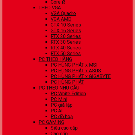
Core i3
THEO VGA
VGA Quadro
VGA AMD
GTX 10 Series
GTX 16 Series
RTX 20 Series
RTX 30 Series
RTX 40 Series
RTX 50 Series
PC THEO HÃNG
PC HÙNG PHÁT x MSI
PC HÙNG PHÁT x ASUS
PC HÙNG PHÁT x GIGABYTE
PC HÙNG PHÁT
PC THEO NHU CẦU
PC White Edition
PC Mini
PC giả lập
PC AI
PC đồ hoạ
PC GAMING
Siêu cao cấp
Cao cấp