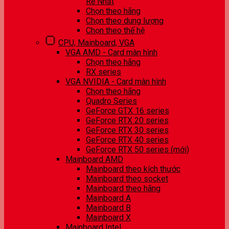
Rẻ Nhất
Chọn theo hãng
Chọn theo dung lượng
Chọn theo thế hệ
CPU, Mainboard, VGA
VGA AMD - Card màn hình
Chọn theo hãng
RX series
VGA NVIDIA - Card màn hình
Chọn theo hãng
Quadro Series
GeForce GTX 16 series
GeForce RTX 20 series
GeForce RTX 30 series
GeForce RTX 40 series
GeForce RTX 50 series (mới)
Mainboard AMD
Mainboard theo kích thước
Mainboard theo socket
Mainboard theo hãng
Mainboard A
Mainboard B
Mainboard X
Mainboard Intel