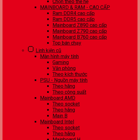
Chọn theo thế hệ
MAINBOARD & RAM - CAO CẤP
Ram DDR4 cao cấp
Ram DDR5 cao cấp
Mainboard Z890 cao cấp
Mainboard Z790 cao cấp
Mainboard B760 cao cấp
Top bán chạy
Linh kiện cũ
Màn hình máy tính
Gaming
Văn phòng
Theo kích thước
PSU - Nguồn máy tính
Theo hãng
Theo công suất
Mainboard AMD
Theo socket
Theo hãng
Main B
Mainboard Intel
Theo socket
Theo hãng
Mainboard H