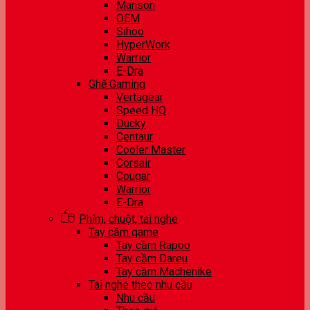
Manson
OEM
Sihoo
HyperWork
Warrior
E-Dra
Ghế Gaming
Vertagear
Speed HQ
Ducky
Centaur
Cooler Master
Corsair
Cougar
Warrior
E-Dra
Phím, chuột, tai nghe
Tay cầm game
Tay cầm Rapoo
Tay cầm Dareu
Tay cầm Machenike
Tai nghe theo nhu cầu
Nhu cầu