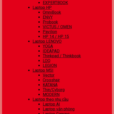
EXPERTBOOK
Laptop HP
OmniBook
ENVY
Probook
VICTUS / OMEN
Pavilion
HP 14 / HP 15
Laptop LENOVO
YOGA
IDEAPAD
Thinkpad / Thinkbook
LOQ
LEGION
Laptop MSI
Vector
Crosshair
KATANA
Thin/Cyborg
MODERN
Laptop theo nhu cầu
Laptop AI
Laptop văn phòng
Laptop Gaming