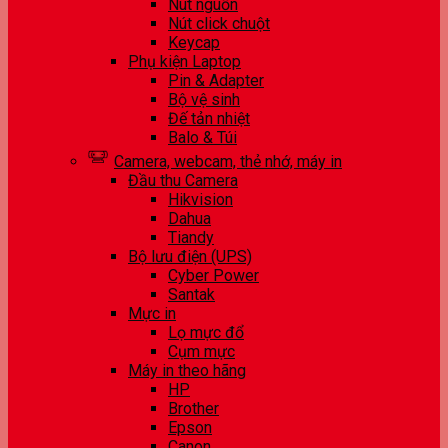
Nút nguồn
Nút click chuột
Keycap
Phụ kiện Laptop
Pin & Adapter
Bộ vệ sinh
Đế tản nhiệt
Balo & Túi
Camera, webcam, thẻ nhớ, máy in
Đầu thu Camera
Hikvision
Dahua
Tiandy
Bộ lưu điện (UPS)
Cyber Power
Santak
Mực in
Lọ mực đổ
Cụm mực
Máy in theo hãng
HP
Brother
Epson
Canon