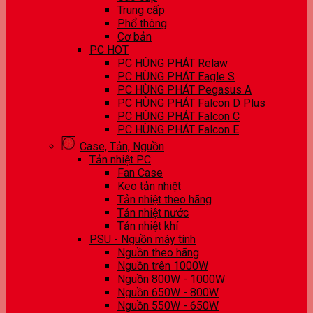
Trung cấp
Phổ thông
Cơ bản
PC HOT
PC HÙNG PHÁT Relaw
PC HÙNG PHÁT Eagle S
PC HÙNG PHÁT Pegasus A
PC HÙNG PHÁT Falcon D Plus
PC HÙNG PHÁT Falcon C
PC HÙNG PHÁT Falcon E
Case, Tản, Nguồn
Tản nhiệt PC
Fan Case
Keo tản nhiệt
Tản nhiệt theo hãng
Tản nhiệt nước
Tản nhiệt khí
PSU - Nguồn máy tính
Nguồn theo hãng
Nguồn trên 1000W
Nguồn 800W - 1000W
Nguồn 650W - 800W
Nguồn 550W - 650W