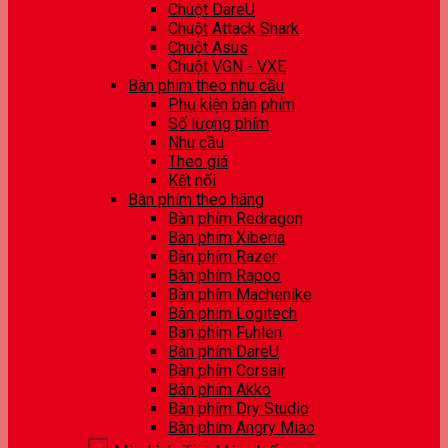
Chuột DareU
Chuột Attack Shark
Chuột Asus
Chuột VGN - VXE
Bàn phím theo nhu cầu
Phụ kiện bàn phím
Số lượng phím
Nhu cầu
Theo giá
Kết nối
Bàn phím theo hãng
Bàn phím Redragon
Bàn phím Xiberia
Bàn phím Razer
Bàn phím Rapoo
Bàn phím Machenike
Bàn phím Logitech
Bàn phím Fuhlen
Bàn phím DareU
Bàn phím Corsair
Bàn phím Akko
Bàn phím Dry Studio
Bàn phím Angry Miao