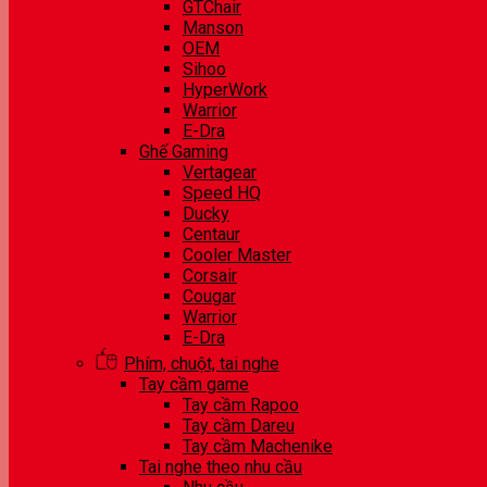
GTChair
Manson
OEM
Sihoo
HyperWork
Warrior
E-Dra
Ghế Gaming
Vertagear
Speed HQ
Ducky
Centaur
Cooler Master
Corsair
Cougar
Warrior
E-Dra
Phím, chuột, tai nghe
Tay cầm game
Tay cầm Rapoo
Tay cầm Dareu
Tay cầm Machenike
Tai nghe theo nhu cầu