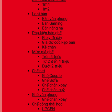
1m4
1m2
Loại bàn
Bàn văn phòng
Bàn Gaming
Bàn nâng hạ
Phụ kiện bàn ghế
Khay đi dây
Giá đỡ cốc kẹp bàn
Kê chân
Mức giá ghế
Trên 4 triệu
Từ 2 đến 4 triệu
Dưới 2 triệu
Ghế net
Ghế Couple
Ghế Sofa
Ghế chân xoay
Ghế chân quỳ
Ghế văn phòng
Ghế chân xoay
Ghế công thái học
UPGEN