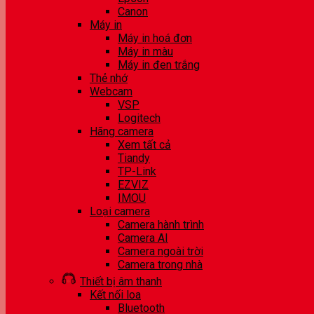
Canon
Máy in
Máy in hoá đơn
Máy in màu
Máy in đen trắng
Thẻ nhớ
Webcam
VSP
Logitech
Hãng camera
Xem tất cả
Tiandy
TP-Link
EZVIZ
IMOU
Loại camera
Camera hành trình
Camera AI
Camera ngoài trời
Camera trong nhà
Thiết bị âm thanh
Kết nối loa
Bluetooth