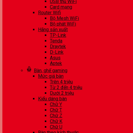
USB thu WiFi
Card mạng
Router Wifi
Bộ Mesh WiFi
Bộ phát WiFi
Hãng sản xuất
TP-Link
Tenda
Draytek
D-Link
Asus
Aptek
Bàn, ghế gaming
Mức giá bàn
Trên 4 triệu
Từ 2 đến 4 triệu
Dưới 2 triệu
Kiểu dáng bàn
Chữ Y
Chữ T
Chữ Z
Chữ K
Chữ U
Bàn theo kích thước