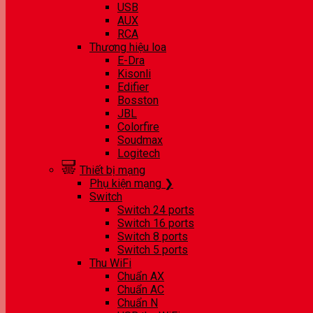
USB
AUX
RCA
Thương hiệu loa
E-Dra
Kisonli
Edifier
Bosston
JBL
Colorfire
Soudmax
Logitech
Thiết bị mạng
Phụ kiện mạng ❯
Switch
Switch 24 ports
Switch 16 ports
Switch 8 ports
Switch 5 ports
Thu WiFi
Chuẩn AX
Chuẩn AC
Chuẩn N