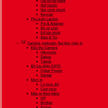
Giá đỡ tai nghe
Nút nguồn
Nút click chuột
Keycap
Phụ kiện Laptop
Pin & Adapter
Bộ vệ sinh
Đế tản nhiệt
Balo & Túi
Camera, webcam, thẻ nhớ, máy in
Đầu thu Camera
Hikvision
Dahua
Tiandy
Bộ lưu điện (UPS)
Cyber Power
Santak
Mực in
Lọ mực đổ
Cụm mực
Máy in theo hãng
HP
Brother
Epson