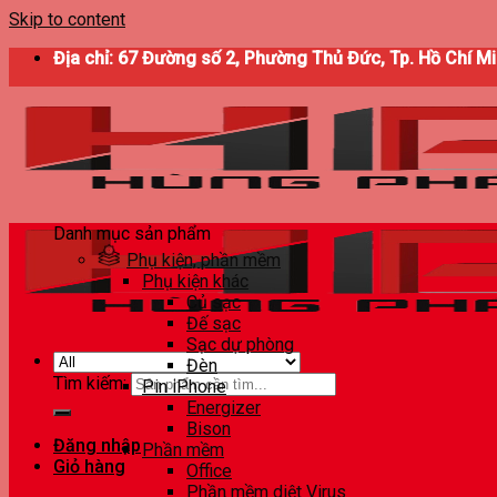
Skip to content
Địa chỉ: 67 Đường số 2, Phường Thủ Đức, Tp. Hồ Chí M
Danh mục sản phẩm
Phụ kiện, phần mềm
Phụ kiện khác
Củ sạc
Đế sạc
Sạc dự phòng
Đèn
Tìm kiếm:
Pin iPhone
Energizer
Bison
Đăng nhập
Phần mềm
Giỏ hàng
Office
Phần mềm diệt Virus