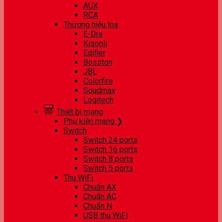
AUX
RCA
Thương hiệu loa
E-Dra
Kisonli
Edifier
Bosston
JBL
Colorfire
Soudmax
Logitech
Thiết bị mạng
Phụ kiện mạng ❯
Switch
Switch 24 ports
Switch 16 ports
Switch 8 ports
Switch 5 ports
Thu WiFi
Chuẩn AX
Chuẩn AC
Chuẩn N
USB thu WiFi