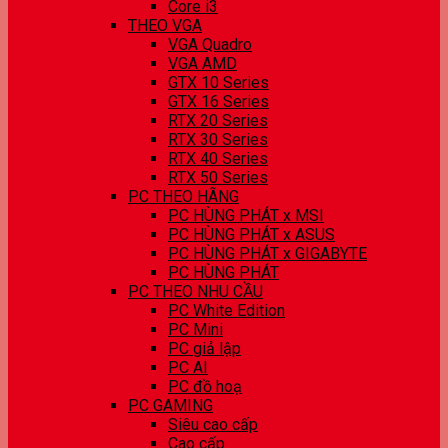
Core i3
THEO VGA
VGA Quadro
VGA AMD
GTX 10 Series
GTX 16 Series
RTX 20 Series
RTX 30 Series
RTX 40 Series
RTX 50 Series
PC THEO HÃNG
PC HÙNG PHÁT x MSI
PC HÙNG PHÁT x ASUS
PC HÙNG PHÁT x GIGABYTE
PC HÙNG PHÁT
PC THEO NHU CẦU
PC White Edition
PC Mini
PC giả lập
PC AI
PC đồ hoạ
PC GAMING
Siêu cao cấp
Cao cấp