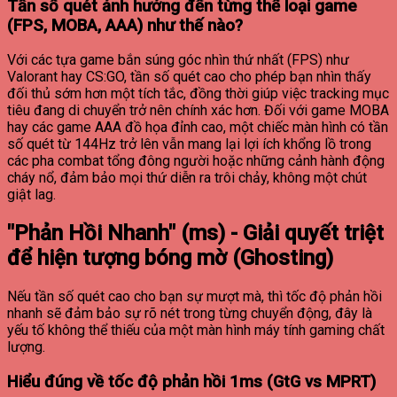
Tần số quét ảnh hưởng đến từng thể loại game
(FPS, MOBA, AAA) như thế nào?
Với các tựa game bắn súng góc nhìn thứ nhất (FPS) như
Valorant hay CS:GO, tần số quét cao cho phép bạn nhìn thấy
đối thủ sớm hơn một tích tắc, đồng thời giúp việc tracking mục
tiêu đang di chuyển trở nên chính xác hơn. Đối với game MOBA
hay các game AAA đồ họa đỉnh cao, một chiếc màn hình có tần
số quét từ 144Hz trở lên vẫn mang lại lợi ích khổng lồ trong
các pha combat tổng đông người hoặc những cảnh hành động
cháy nổ, đảm bảo mọi thứ diễn ra trôi chảy, không một chút
giật lag.
"Phản Hồi Nhanh" (ms) - Giải quyết triệt
để hiện tượng bóng mờ (Ghosting)
Nếu tần số quét cao cho bạn sự mượt mà, thì tốc độ phản hồi
nhanh sẽ đảm bảo sự rõ nét trong từng chuyển động, đây là
yếu tố không thể thiếu của một màn hình máy tính gaming chất
lượng.
Hiểu đúng về tốc độ phản hồi 1ms (GtG vs MPRT)