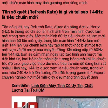
một chiếc màn hình máy tính gaming cho riêng mình.
Tần số quét (Refresh Rate) là gì và tại sao 144Hz
là tiêu chuẩn mới?
Tần số quét, hay Refresh Rate, được đo bằng đơn vị Hertz
(Hz), là thông số chỉ số lần hình ảnh trên màn hình được làm
mới trong một giây. Một màn hình 60Hz tiêu chuẩn sẽ làm mới
hình ảnh 60 lần mỗi giây, trong khi màn hình 144Hz làm mới
đến 144 lần. Sự chênh lệch này tạo ra một khác biệt một trời
một vực về độ mượt của chuyển động. Khi nâng cấp từ 60Hz
lên 144Hz, bạn sẽ cảm nhận ngay lập tức hình ảnh mượt mà
đến khó tin, loại bỏ hoàn toàn hiện tượng bóng mờ khi lia chuột
tốc độ cao, giúp việc theo dõi mục tiêu trở nên dễ dàng hơn rất
nhiều. Hiện nay, 144Hz được xem là tiêu chuẩn vàng, trong khi
các mẫu 240Hz trở lên hướng đến đối tượng game thủ Esport
chuyên nghiệp, nơi mỗi mili-giây đều mang tính quyết định.
Xem thêm:
Linh Kiện Máy Tính Cũ Uy Tín, Chất
Lượng Tại Tp.HCM