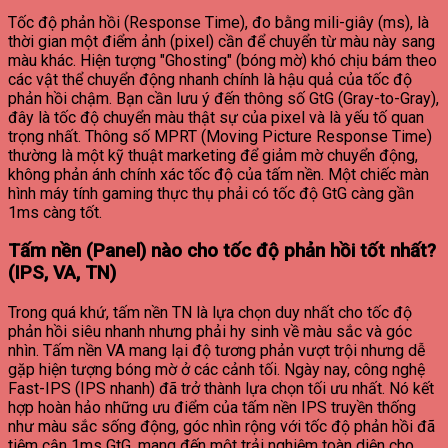
Tốc độ phản hồi (Response Time), đo bằng mili-giây (ms), là
thời gian một điểm ảnh (pixel) cần để chuyển từ màu này sang
màu khác. Hiện tượng "Ghosting" (bóng mờ) khó chịu bám theo
các vật thể chuyển động nhanh chính là hậu quả của tốc độ
phản hồi chậm. Bạn cần lưu ý đến thông số GtG (Gray-to-Gray),
đây là tốc độ chuyển màu thật sự của pixel và là yếu tố quan
trọng nhất. Thông số MPRT (Moving Picture Response Time)
thường là một kỹ thuật marketing để giảm mờ chuyển động,
không phản ánh chính xác tốc độ của tấm nền. Một chiếc màn
hình máy tính gaming thực thụ phải có tốc độ GtG càng gần
1ms càng tốt.
Tấm nền (Panel) nào cho tốc độ phản hồi tốt nhất?
(IPS, VA, TN)
Trong quá khứ, tấm nền TN là lựa chọn duy nhất cho tốc độ
phản hồi siêu nhanh nhưng phải hy sinh về màu sắc và góc
nhìn. Tấm nền VA mang lại độ tương phản vượt trội nhưng dễ
gặp hiện tượng bóng mờ ở các cảnh tối. Ngày nay, công nghệ
Fast-IPS (IPS nhanh) đã trở thành lựa chọn tối ưu nhất. Nó kết
hợp hoàn hảo những ưu điểm của tấm nền IPS truyền thống
như màu sắc sống động, góc nhìn rộng với tốc độ phản hồi đã
tiệm cận 1ms GtG, mang đến một trải nghiệm toàn diện cho