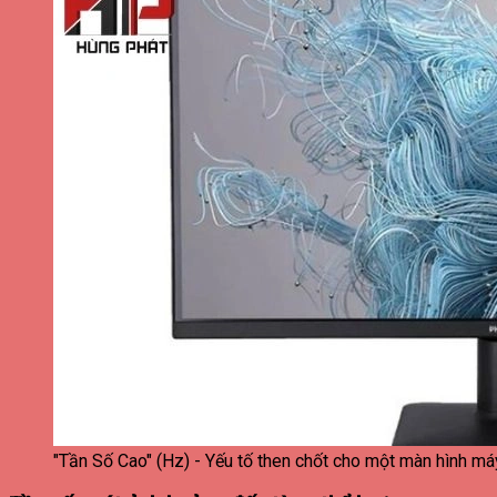
"Tần Số Cao" (Hz) - Yếu tố then chốt cho một màn hình m