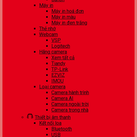
Máy in
Máy in hoá đơn
Máy in màu
Máy in đen trắng
Thẻ nhớ
Webcam
VSP
Logitech
Hãng camera
Xem tất cả
Tiandy
TP-Link
EZVIZ
IMOU
Loại camera
Camera hành trình
Camera AI
Camera ngoài trời
Camera trong nhà
Thiết bị âm thanh
Kết nối loa
Bluetooth
USB