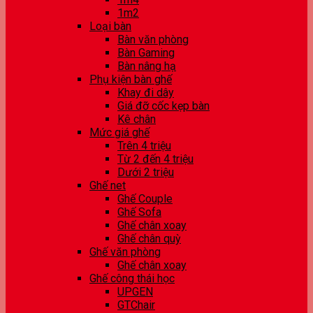
1m2
Loại bàn
Bàn văn phòng
Bàn Gaming
Bàn nâng hạ
Phụ kiện bàn ghế
Khay đi dây
Giá đỡ cốc kẹp bàn
Kê chân
Mức giá ghế
Trên 4 triệu
Từ 2 đến 4 triệu
Dưới 2 triệu
Ghế net
Ghế Couple
Ghế Sofa
Ghế chân xoay
Ghế chân quỳ
Ghế văn phòng
Ghế chân xoay
Ghế công thái học
UPGEN
GTChair