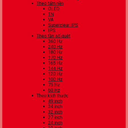
Theo tấm nền
OLED
TN
VA
Superclear IPS
IPS
Theo tần số quét
360 Hz
240 Hz
180 Hz
170 Hz
165 Hz
144 Hz
120 Hz
100 Hz
75 Hz
60 Hz
Theo kích thước
49 inch
34 inch
32 inch
27 inch
24 inch