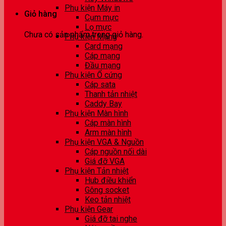
Phụ kiện Máy in
Giỏ hàng
Cụm mực
Lọ mực
Chưa có sản phẩm trong giỏ hàng.
Phụ kiện Mạng
Card mạng
Cáp mạng
Đầu mạng
Phụ kiện Ổ cứng
Cáp sata
Thanh tản nhiệt
Caddy Bay
Phụ kiện Màn hình
Cáp màn hình
Arm màn hình
Phụ kiện VGA & Nguồn
Cáp nguồn nối dài
Giá đỡ VGA
Phụ kiện Tản nhiệt
Hub điều khiển
Gông socket
Keo tản nhiệt
Phụ kiện Gear
Giá đỡ tai nghe