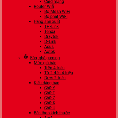
Card mạng
Router Wifi
Bộ Mesh WiFi
Bộ phát WiFi
Hãng sản xuất
TP-Link
Tenda
Draytek
D-Link
Asus
Aptek
Bàn, ghế gaming
Mức giá bàn
Trên 4 triệu
Từ 2 đến 4 triệu
Dưới 2 triệu
Kiểu dáng bàn
Chữ Y
Chữ T
Chữ Z
Chữ K
Chữ U
Bàn theo kích thước
1m4