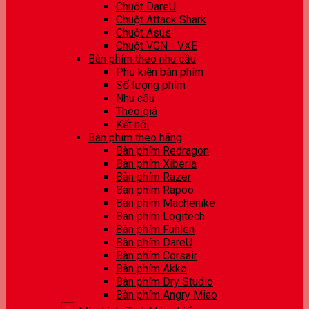
Chuột DareU
Chuột Attack Shark
Chuột Asus
Chuột VGN - VXE
Bàn phím theo nhu cầu
Phụ kiện bàn phím
Số lượng phím
Nhu cầu
Theo giá
Kết nối
Bàn phím theo hãng
Bàn phím Redragon
Bàn phím Xiberia
Bàn phím Razer
Bàn phím Rapoo
Bàn phím Machenike
Bàn phím Logitech
Bàn phím Fuhlen
Bàn phím DareU
Bàn phím Corsair
Bàn phím Akko
Bàn phím Dry Studio
Bàn phím Angry Miao