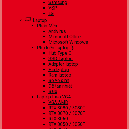
Samsung
VSP
LG
Laptop
Phần Mềm
Antivirus
Microsoft Office
Microsoft Windows
Phụ kiện Laptop ❯
Hub Type C
SSD Laptop
Adapter laptop
Pin laptop
Ram laptop
Bộ vệ sinh
Đế tản nhiệt
Balo
Laptop theo VGA
VGA AMD
RTX 3080 / 3080Ti
RTX 3070 / 3070Ti
RTX 3060
RTX 3050 / 3050Ti