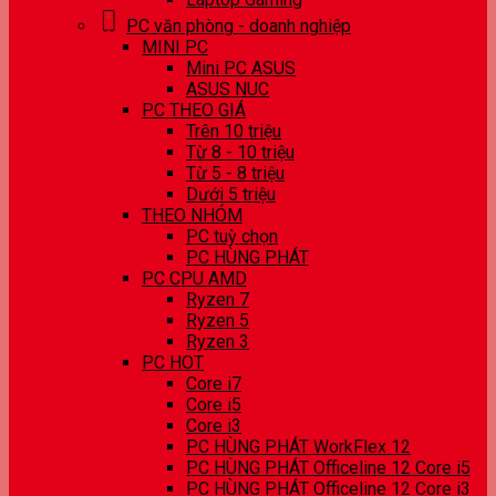
PC văn phòng - doanh nghiệp
MINI PC
Mini PC ASUS
ASUS NUC
PC THEO GIÁ
Trên 10 triệu
Từ 8 - 10 triệu
Từ 5 - 8 triệu
Dưới 5 triệu
THEO NHÓM
PC tuỳ chọn
PC HÙNG PHÁT
PC CPU AMD
Ryzen 7
Ryzen 5
Ryzen 3
PC HOT
Core i7
Core i5
Core i3
PC HÙNG PHÁT WorkFlex 12
PC HÙNG PHÁT Officeline 12 Core i5
PC HÙNG PHÁT Officeline 12 Core i3