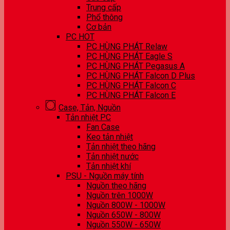
Trung cấp
Phổ thông
Cơ bản
PC HOT
PC HÙNG PHÁT Relaw
PC HÙNG PHÁT Eagle S
PC HÙNG PHÁT Pegasus A
PC HÙNG PHÁT Falcon D Plus
PC HÙNG PHÁT Falcon C
PC HÙNG PHÁT Falcon E
Case, Tản, Nguồn
Tản nhiệt PC
Fan Case
Keo tản nhiệt
Tản nhiệt theo hãng
Tản nhiệt nước
Tản nhiệt khí
PSU - Nguồn máy tính
Nguồn theo hãng
Nguồn trên 1000W
Nguồn 800W - 1000W
Nguồn 650W - 800W
Nguồn 550W - 650W