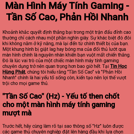
Màn Hình Máy Tính Gaming -
Tần Số Cao, Phản Hồi Nhanh
Khoảnh khắc quyết định thắng bại trong một trận đấu đỉnh cao
thường chỉ cách nhau một phần nghìn giây. Sự khác biệt đó đôi
khi không nằm ở kỹ năng, mà lại đến từ chính thiết bị của bạn.
Một khung hình bị giật lag hay bóng ma của đối thủ lướt qua
màn hình chính là nguyên nhân khiến bạn vuột mất chiến thắng.
Đó là lúc vai trò của một chiếc màn hình máy tính gaming
chuyên dụng trở nên quan trọng hơn bao giờ hết. Tại
Tin Học
Hùng Phát
, chúng tôi hiểu rằng "Tần Số Cao" và "Phản Hồi
Nhanh" chính là hai yếu tố sống còn, kiến tạo nên lợi thế vượt
trội cho mọi game thủ.
"Tần Số Cao" (Hz) - Yếu tố then chốt
cho một màn hình máy tính gaming
mượt mà
Trước hết, hãy cùng làm rõ tại sao thông số "Hz" luôn được
các game thủ chuyên nghiệp đặt lên hàng đầu khi lựa chọn