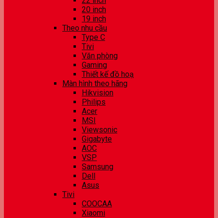
22 inch
20 inch
19 inch
Theo nhu cầu
Type C
Tivi
Văn phòng
Gaming
Thiết kế đồ hoạ
Màn hình theo hãng
Hikvision
Philips
Acer
MSI
Viewsonic
Gigabyte
AOC
VSP
Samsung
Dell
Asus
Tivi
COOCAA
Xiaomi