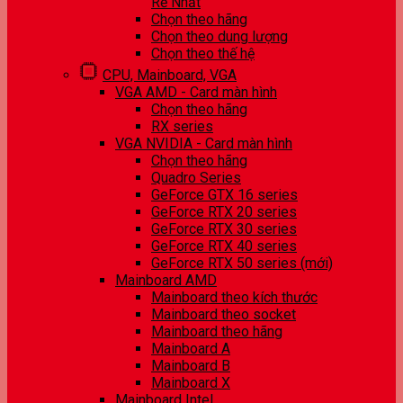
Rẻ Nhất
Chọn theo hãng
Chọn theo dung lượng
Chọn theo thế hệ
CPU, Mainboard, VGA
VGA AMD - Card màn hình
Chọn theo hãng
RX series
VGA NVIDIA - Card màn hình
Chọn theo hãng
Quadro Series
GeForce GTX 16 series
GeForce RTX 20 series
GeForce RTX 30 series
GeForce RTX 40 series
GeForce RTX 50 series (mới)
Mainboard AMD
Mainboard theo kích thước
Mainboard theo socket
Mainboard theo hãng
Mainboard A
Mainboard B
Mainboard X
Mainboard Intel