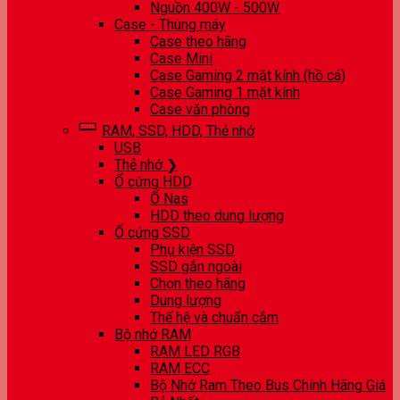
Nguồn 400W - 500W
Case - Thùng máy
Case theo hãng
Case Mini
Case Gaming 2 mặt kính (hồ cá)
Case Gaming 1 mặt kính
Case văn phòng
RAM, SSD, HDD, Thẻ nhớ
USB
Thẻ nhớ ❯
Ổ cứng HDD
Ổ Nas
HDD theo dung lượng
Ổ cứng SSD
Phụ kiện SSD
SSD gắn ngoài
Chọn theo hãng
Dung lượng
Thế hệ và chuẩn cắm
Bộ nhớ RAM
RAM LED RGB
RAM ECC
Bộ Nhớ Ram Theo Bus Chính Hãng Giá