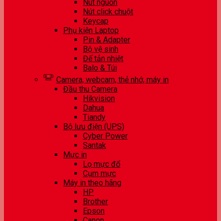
Nút nguồn
Nút click chuột
Keycap
Phụ kiện Laptop
Pin & Adapter
Bộ vệ sinh
Đế tản nhiệt
Balo & Túi
Camera, webcam, thẻ nhớ, máy in
Đầu thu Camera
Hikvision
Dahua
Tiandy
Bộ lưu điện (UPS)
Cyber Power
Santak
Mực in
Lọ mực đổ
Cụm mực
Máy in theo hãng
HP
Brother
Epson
Canon