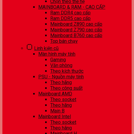
Chọn theo thế hệ
MAINBOARD & RAM - CAO CẤP
Ram DDR4 cao cấp
Ram DDR5 cao cấp
Mainboard Z890 cao cấp
Mainboard Z790 cao cấp
Mainboard B760 cao cấp
Top bán chạy
Linh kiện cũ
Màn hình máy tính
Gaming
Văn phòng
Theo kích thước
PSU - Nguồn máy tính
Theo hãng
Theo công suất
Mainboard AMD
Theo socket
Theo hãng
Main B
Mainboard Intel
Theo socket
Theo hãng
Mainboard H