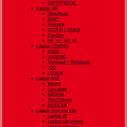
EXPERTBOOK
Laptop HP
OmniBook
ENVY
Probook
VICTUS / OMEN
Pavilion
HP 14 / HP 15
Laptop LENOVO
YOGA
IDEAPAD
Thinkpad / Thinkbook
LOQ
LEGION
Laptop MSI
Vector
Crosshair
KATANA
Thin/Cyborg
MODERN
Laptop theo nhu cầu
Laptop AI
Laptop văn phòng
Laptop Gaming