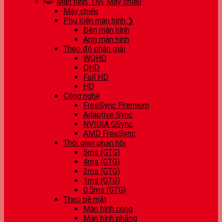
Màn hình, Tivi, Máy chiếu
Máy chiếu
Phụ kiện màn hình ❯
Đèn màn hình
Arm màn hình
Theo độ phân giải
WQHD
QHD
Full HD
HD
Công nghệ
FreeSync Premium
Adaptive Sync
NVIDIA GSync
AMD FreeSync
Thời gian phản hồi
5ms (GTG)
4ms (GTG)
2ms (GTG)
1ms (GTG)
0.5ms (GTG)
Theo bề mặt
Màn hình cong
Màn hình phẳng