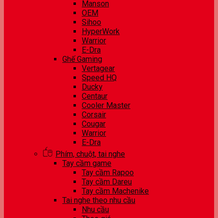
Manson
OEM
Sihoo
HyperWork
Warrior
E-Dra
Ghế Gaming
Vertagear
Speed HQ
Ducky
Centaur
Cooler Master
Corsair
Cougar
Warrior
E-Dra
Phím, chuột, tai nghe
Tay cầm game
Tay cầm Rapoo
Tay cầm Dareu
Tay cầm Machenike
Tai nghe theo nhu cầu
Nhu cầu