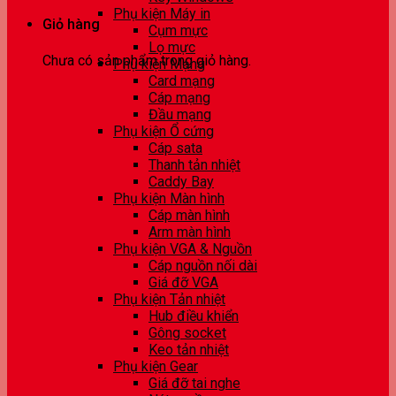
Phụ kiện Máy in
Giỏ hàng
Cụm mực
Lọ mực
Chưa có sản phẩm trong giỏ hàng.
Phụ kiện Mạng
Card mạng
Cáp mạng
Đầu mạng
Phụ kiện Ổ cứng
Cáp sata
Thanh tản nhiệt
Caddy Bay
Phụ kiện Màn hình
Cáp màn hình
Arm màn hình
Phụ kiện VGA & Nguồn
Cáp nguồn nối dài
Giá đỡ VGA
Phụ kiện Tản nhiệt
Hub điều khiển
Gông socket
Keo tản nhiệt
Phụ kiện Gear
Giá đỡ tai nghe