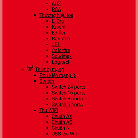
AUX
RCA
Thương hiệu loa
E-Dra
Kisonli
Edifier
Bosston
JBL
Colorfire
Soudmax
Logitech
Thiết bị mạng
Phụ kiện mạng ❯
Switch
Switch 24 ports
Switch 16 ports
Switch 8 ports
Switch 5 ports
Thu WiFi
Chuẩn AX
Chuẩn AC
Chuẩn N
USB thu WiFi