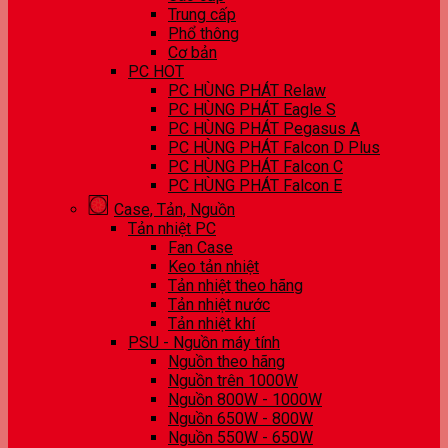
Trung cấp
Phổ thông
Cơ bản
PC HOT
PC HÙNG PHÁT Relaw
PC HÙNG PHÁT Eagle S
PC HÙNG PHÁT Pegasus A
PC HÙNG PHÁT Falcon D Plus
PC HÙNG PHÁT Falcon C
PC HÙNG PHÁT Falcon E
Case, Tản, Nguồn
Tản nhiệt PC
Fan Case
Keo tản nhiệt
Tản nhiệt theo hãng
Tản nhiệt nước
Tản nhiệt khí
PSU - Nguồn máy tính
Nguồn theo hãng
Nguồn trên 1000W
Nguồn 800W - 1000W
Nguồn 650W - 800W
Nguồn 550W - 650W