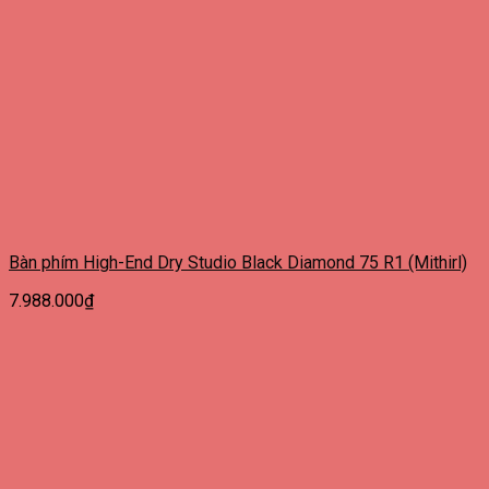
Bàn phím High-End Dry Studio Black Diamond 75 R1 (Mithirl)
7.988.000
₫