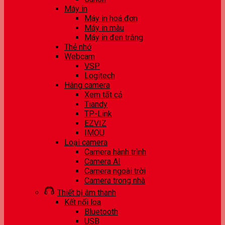
Máy in
Máy in hoá đơn
Máy in màu
Máy in đen trắng
Thẻ nhớ
Webcam
VSP
Logitech
Hãng camera
Xem tất cả
Tiandy
TP-Link
EZVIZ
IMOU
Loại camera
Camera hành trình
Camera AI
Camera ngoài trời
Camera trong nhà
Thiết bị âm thanh
Kết nối loa
Bluetooth
USB