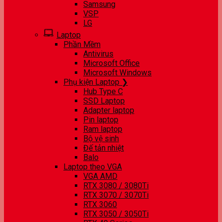
Samsung
VSP
LG
Laptop
Phần Mềm
Antivirus
Microsoft Office
Microsoft Windows
Phụ kiện Laptop ❯
Hub Type C
SSD Laptop
Adapter laptop
Pin laptop
Ram laptop
Bộ vệ sinh
Đế tản nhiệt
Balo
Laptop theo VGA
VGA AMD
RTX 3080 / 3080Ti
RTX 3070 / 3070Ti
RTX 3060
RTX 3050 / 3050Ti