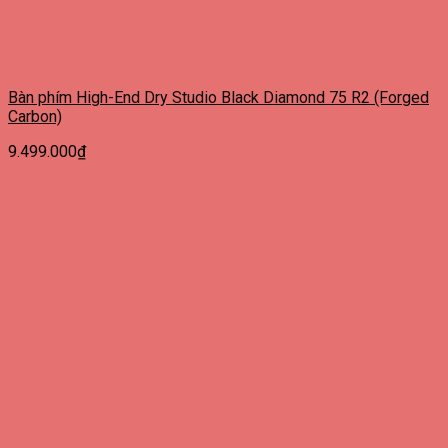
Bàn phím High-End Dry Studio Black Diamond 75 R2 (Forged
Carbon)
9.499.000
₫