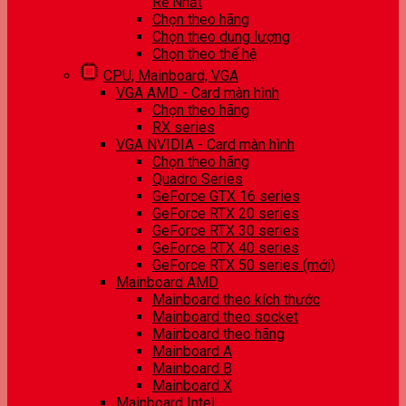
Rẻ Nhất
Chọn theo hãng
Chọn theo dung lượng
Chọn theo thế hệ
CPU, Mainboard, VGA
VGA AMD - Card màn hình
Chọn theo hãng
RX series
VGA NVIDIA - Card màn hình
Chọn theo hãng
Quadro Series
GeForce GTX 16 series
GeForce RTX 20 series
GeForce RTX 30 series
GeForce RTX 40 series
GeForce RTX 50 series (mới)
Mainboard AMD
Mainboard theo kích thước
Mainboard theo socket
Mainboard theo hãng
Mainboard A
Mainboard B
Mainboard X
Mainboard Intel