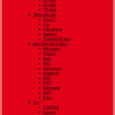
22 inch
20 inch
19 inch
Theo nhu cầu
Type C
Tivi
Văn phòng
Gaming
Thiết kế đồ hoạ
Màn hình theo hãng
Hikvision
Philips
Acer
MSI
Viewsonic
Gigabyte
AOC
VSP
Samsung
Dell
Asus
Tivi
COOCAA
Xiaomi