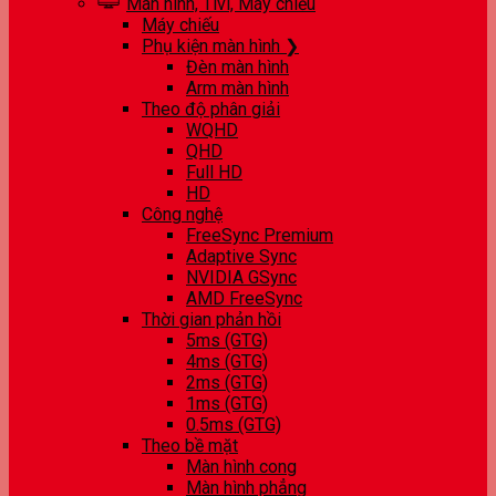
Màn hình, Tivi, Máy chiếu
Máy chiếu
Phụ kiện màn hình ❯
Đèn màn hình
Arm màn hình
Theo độ phân giải
WQHD
QHD
Full HD
HD
Công nghệ
FreeSync Premium
Adaptive Sync
NVIDIA GSync
AMD FreeSync
Thời gian phản hồi
5ms (GTG)
4ms (GTG)
2ms (GTG)
1ms (GTG)
0.5ms (GTG)
Theo bề mặt
Màn hình cong
Màn hình phẳng