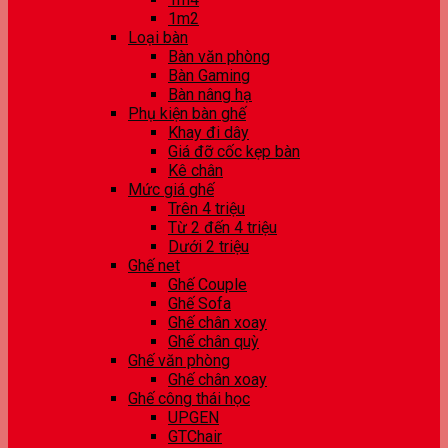
1m2
Loại bàn
Bàn văn phòng
Bàn Gaming
Bàn nâng hạ
Phụ kiện bàn ghế
Khay đi dây
Giá đỡ cốc kẹp bàn
Kê chân
Mức giá ghế
Trên 4 triệu
Từ 2 đến 4 triệu
Dưới 2 triệu
Ghế net
Ghế Couple
Ghế Sofa
Ghế chân xoay
Ghế chân quỳ
Ghế văn phòng
Ghế chân xoay
Ghế công thái học
UPGEN
GTChair