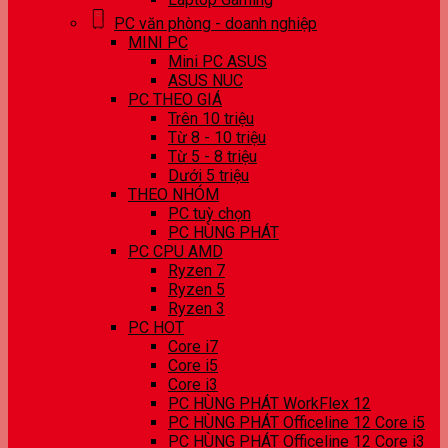
PC văn phòng - doanh nghiệp
MINI PC
Mini PC ASUS
ASUS NUC
PC THEO GIÁ
Trên 10 triệu
Từ 8 - 10 triệu
Từ 5 - 8 triệu
Dưới 5 triệu
THEO NHÓM
PC tuỳ chọn
PC HÙNG PHÁT
PC CPU AMD
Ryzen 7
Ryzen 5
Ryzen 3
PC HOT
Core i7
Core i5
Core i3
PC HÙNG PHÁT WorkFlex 12
PC HÙNG PHÁT Officeline 12 Core i5
PC HÙNG PHÁT Officeline 12 Core i3