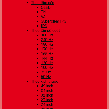
Theo tấm nền
OLED
TN
VA
Superclear IPS
IPS
Theo tần số quét
360 Hz
240 Hz
180 Hz
170 Hz
165 Hz
144 Hz
120 Hz
100 Hz
75 Hz
60 Hz
Theo kích thước
49 inch
34 inch
32 inch
27 inch
24 inch