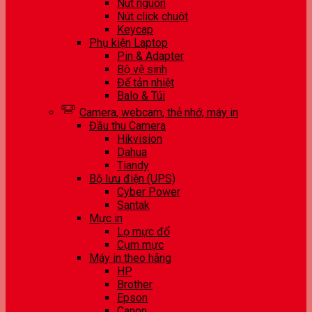
Nút nguồn
Nút click chuột
Keycap
Phụ kiện Laptop
Pin & Adapter
Bộ vệ sinh
Đế tản nhiệt
Balo & Túi
Camera, webcam, thẻ nhớ, máy in
Đầu thu Camera
Hikvision
Dahua
Tiandy
Bộ lưu điện (UPS)
Cyber Power
Santak
Mực in
Lọ mực đổ
Cụm mực
Máy in theo hãng
HP
Brother
Epson
Canon