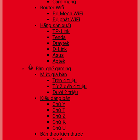
Card mạng
Router Wifi
Bộ Mesh WiFi
Bộ phát WiFi
Hãng sản xuất
TP-Link
Tenda
Draytek
D-Link
Asus
Aptek
Bàn, ghế gaming
Mức giá bàn
Trên 4 triệu
Từ 2 đến 4 triệu
Dưới 2 triệu
Kiểu dáng bàn
Chữ Y
Chữ T
Chữ Z
Chữ K
Chữ U
Bàn theo kích thước
1m4