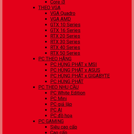
Core i3
THEO VGA
VGA Quadro
VGA AMD
GTX 10 Series
GTX 16 Series
RTX 20 Series
RTX 30 Series
RTX 40 Series
RTX 50 Series
PC THEO HÃNG
PC HÙNG PHÁT x MSI
PC HÙNG PHÁT x ASUS
PC HÙNG PHÁT x GIGABYTE
PC HÙNG PHÁT
PC THEO NHU CẦU
PC White Edition
PC Mini
PC giả lập
PC AI
PC đồ hoạ
PC GAMING
Siêu cao cấp
Cao cấp