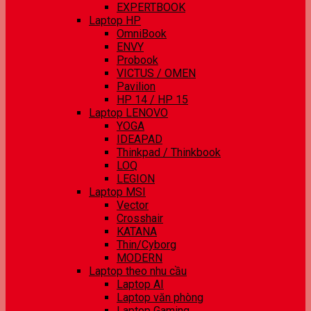
EXPERTBOOK
Laptop HP
OmniBook
ENVY
Probook
VICTUS / OMEN
Pavilion
HP 14 / HP 15
Laptop LENOVO
YOGA
IDEAPAD
Thinkpad / Thinkbook
LOQ
LEGION
Laptop MSI
Vector
Crosshair
KATANA
Thin/Cyborg
MODERN
Laptop theo nhu cầu
Laptop AI
Laptop văn phòng
Laptop Gaming