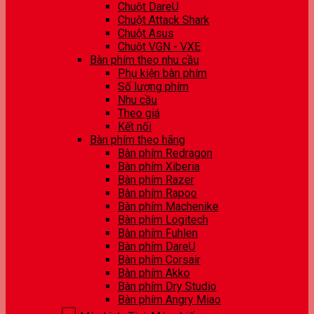
Chuột DareU
Chuột Attack Shark
Chuột Asus
Chuột VGN - VXE
Bàn phím theo nhu cầu
Phụ kiện bàn phím
Số lượng phím
Nhu cầu
Theo giá
Kết nối
Bàn phím theo hãng
Bàn phím Redragon
Bàn phím Xiberia
Bàn phím Razer
Bàn phím Rapoo
Bàn phím Machenike
Bàn phím Logitech
Bàn phím Fuhlen
Bàn phím DareU
Bàn phím Corsair
Bàn phím Akko
Bàn phím Dry Studio
Bàn phím Angry Miao