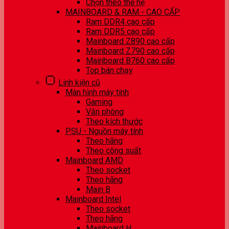
Chọn theo thế hệ
MAINBOARD & RAM - CAO CẤP
Ram DDR4 cao cấp
Ram DDR5 cao cấp
Mainboard Z890 cao cấp
Mainboard Z790 cao cấp
Mainboard B760 cao cấp
Top bán chạy
Linh kiện cũ
Màn hình máy tính
Gaming
Văn phòng
Theo kích thước
PSU - Nguồn máy tính
Theo hãng
Theo công suất
Mainboard AMD
Theo socket
Theo hãng
Main B
Mainboard Intel
Theo socket
Theo hãng
Mainboard H