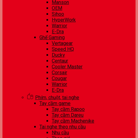
Manson
OEM
Sihoo
HyperWork
Warrior
E-Dra
Ghế Gaming
Vertagear
Speed HQ
Ducky
Centaur
Cooler Master
Corsair
Cougar
Warrior
E-Dra
Phím, chuột, tai nghe
Tay cầm game
Tay cầm Rapoo
Tay cầm Dareu
Tay cầm Machenike
Tai nghe theo nhu cầu
Nhu cầu