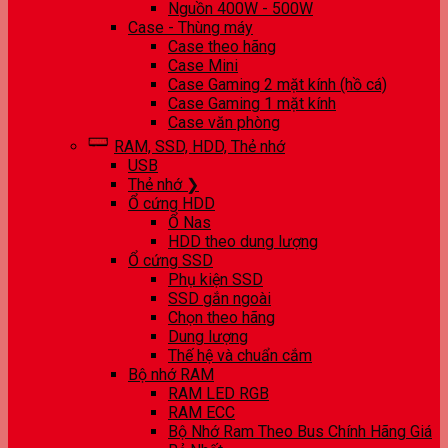
Nguồn 400W - 500W
Case - Thùng máy
Case theo hãng
Case Mini
Case Gaming 2 mặt kính (hồ cá)
Case Gaming 1 mặt kính
Case văn phòng
RAM, SSD, HDD, Thẻ nhớ
USB
Thẻ nhớ ❯
Ổ cứng HDD
Ổ Nas
HDD theo dung lượng
Ổ cứng SSD
Phụ kiện SSD
SSD gắn ngoài
Chọn theo hãng
Dung lượng
Thế hệ và chuẩn cắm
Bộ nhớ RAM
RAM LED RGB
RAM ECC
Bộ Nhớ Ram Theo Bus Chính Hãng Giá