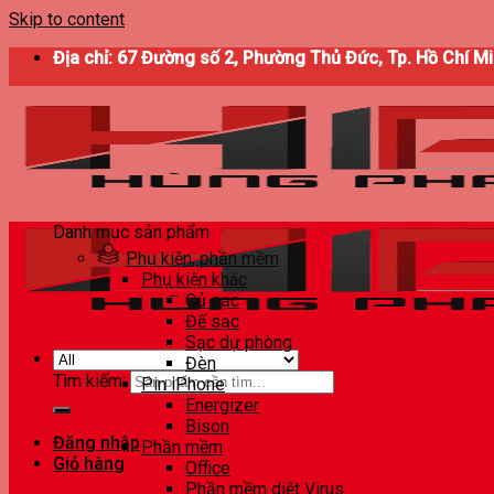
Skip to content
Địa chỉ: 67 Đường số 2, Phường Thủ Đức, Tp. Hồ Chí M
Danh mục sản phẩm
Phụ kiện, phần mềm
Phụ kiện khác
Củ sạc
Đế sạc
Sạc dự phòng
Đèn
Tìm kiếm:
Pin iPhone
Energizer
Bison
Đăng nhập
Phần mềm
Giỏ hàng
Office
Phần mềm diệt Virus