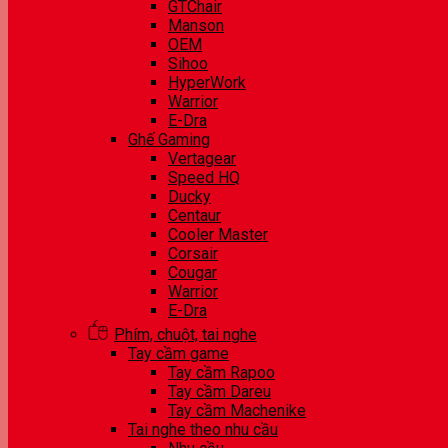
GTChair
Manson
OEM
Sihoo
HyperWork
Warrior
E-Dra
Ghế Gaming
Vertagear
Speed HQ
Ducky
Centaur
Cooler Master
Corsair
Cougar
Warrior
E-Dra
Phím, chuột, tai nghe
Tay cầm game
Tay cầm Rapoo
Tay cầm Dareu
Tay cầm Machenike
Tai nghe theo nhu cầu