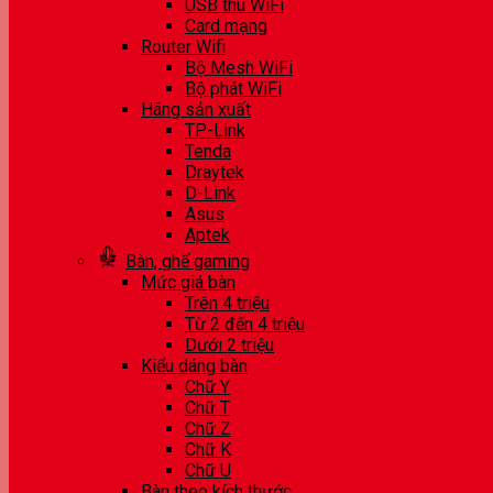
USB thu WiFi
Card mạng
Router Wifi
Bộ Mesh WiFi
Bộ phát WiFi
Hãng sản xuất
TP-Link
Tenda
Draytek
D-Link
Asus
Aptek
Bàn, ghế gaming
Mức giá bàn
Trên 4 triệu
Từ 2 đến 4 triệu
Dưới 2 triệu
Kiểu dáng bàn
Chữ Y
Chữ T
Chữ Z
Chữ K
Chữ U
Bàn theo kích thước