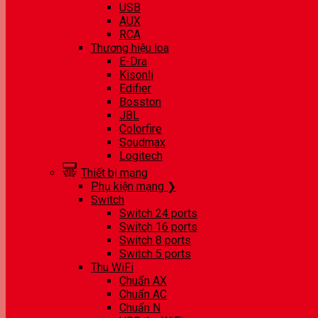
USB
AUX
RCA
Thương hiệu loa
E-Dra
Kisonli
Edifier
Bosston
JBL
Colorfire
Soudmax
Logitech
Thiết bị mạng
Phụ kiện mạng ❯
Switch
Switch 24 ports
Switch 16 ports
Switch 8 ports
Switch 5 ports
Thu WiFi
Chuẩn AX
Chuẩn AC
Chuẩn N