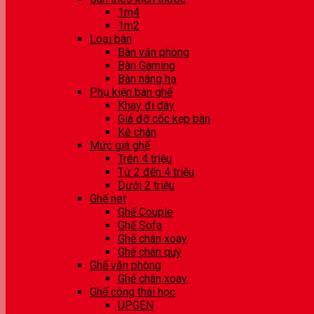
1m4
1m2
Loại bàn
Bàn văn phòng
Bàn Gaming
Bàn nâng hạ
Phụ kiện bàn ghế
Khay đi dây
Giá đỡ cốc kẹp bàn
Kê chân
Mức giá ghế
Trên 4 triệu
Từ 2 đến 4 triệu
Dưới 2 triệu
Ghế net
Ghế Couple
Ghế Sofa
Ghế chân xoay
Ghế chân quỳ
Ghế văn phòng
Ghế chân xoay
Ghế công thái học
UPGEN