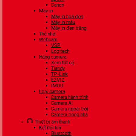
Canon
Máy in
Máy in hoá đơn
Máy in màu
Máy in đen trắng
Thẻ nhớ
Webcam
VSP
Logitech
Hãng camera
Xem tất cả
Tiandy
TP-Link
EZVIZ
IMOU
Loại camera
Camera hành trình
Camera AI
Camera ngoài trời
Camera trong nhà
Thiết bị âm thanh
Kết nối loa
Bluetooth