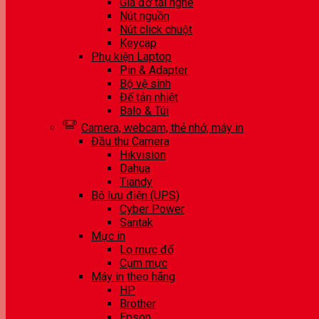
Giá đỡ tai nghe
Nút nguồn
Nút click chuột
Keycap
Phụ kiện Laptop
Pin & Adapter
Bộ vệ sinh
Đế tản nhiệt
Balo & Túi
Camera, webcam, thẻ nhớ, máy in
Đầu thu Camera
Hikvision
Dahua
Tiandy
Bộ lưu điện (UPS)
Cyber Power
Santak
Mực in
Lọ mực đổ
Cụm mực
Máy in theo hãng
HP
Brother
Epson