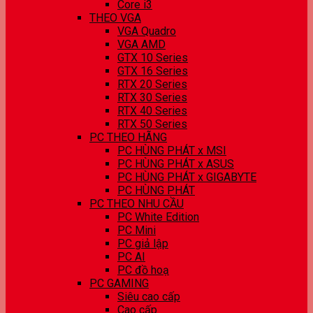
Core i3
THEO VGA
VGA Quadro
VGA AMD
GTX 10 Series
GTX 16 Series
RTX 20 Series
RTX 30 Series
RTX 40 Series
RTX 50 Series
PC THEO HÃNG
PC HÙNG PHÁT x MSI
PC HÙNG PHÁT x ASUS
PC HÙNG PHÁT x GIGABYTE
PC HÙNG PHÁT
PC THEO NHU CẦU
PC White Edition
PC Mini
PC giả lập
PC AI
PC đồ hoạ
PC GAMING
Siêu cao cấp
Cao cấp