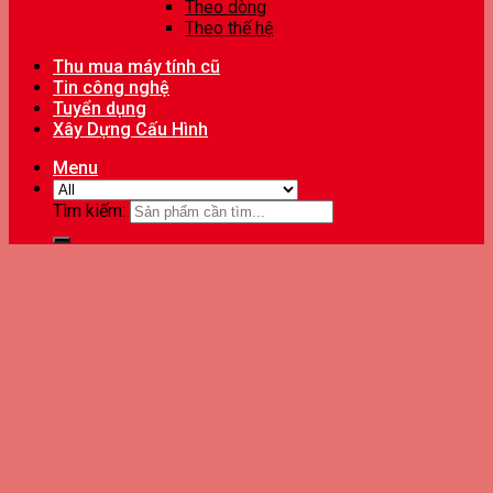
Theo dòng
Theo thế hệ
Thu mua máy tính cũ
Tin công nghệ
Tuyển dụng
Xây Dựng Cấu Hình
Menu
Tìm kiếm: