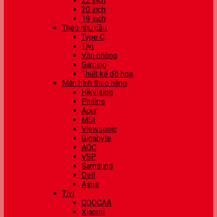
22 inch
20 inch
19 inch
Theo nhu cầu
Type C
Tivi
Văn phòng
Gaming
Thiết kế đồ hoạ
Màn hình theo hãng
Hikvision
Philips
Acer
MSI
Viewsonic
Gigabyte
AOC
VSP
Samsung
Dell
Asus
Tivi
COOCAA
Xiaomi