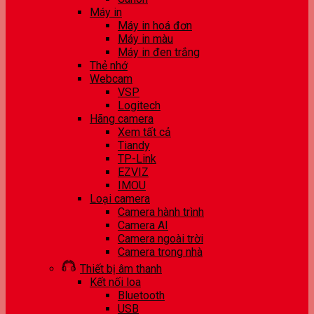
Máy in
Máy in hoá đơn
Máy in màu
Máy in đen trắng
Thẻ nhớ
Webcam
VSP
Logitech
Hãng camera
Xem tất cả
Tiandy
TP-Link
EZVIZ
IMOU
Loại camera
Camera hành trình
Camera AI
Camera ngoài trời
Camera trong nhà
Thiết bị âm thanh
Kết nối loa
Bluetooth
USB