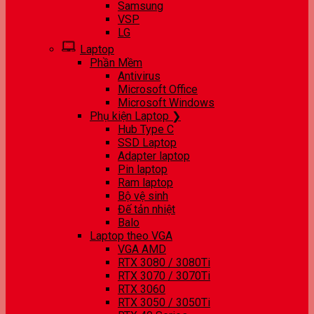
Samsung
VSP
LG
Laptop
Phần Mềm
Antivirus
Microsoft Office
Microsoft Windows
Phụ kiện Laptop ❯
Hub Type C
SSD Laptop
Adapter laptop
Pin laptop
Ram laptop
Bộ vệ sinh
Đế tản nhiệt
Balo
Laptop theo VGA
VGA AMD
RTX 3080 / 3080Ti
RTX 3070 / 3070Ti
RTX 3060
RTX 3050 / 3050Ti