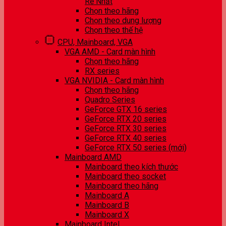
Rẻ Nhất
Chọn theo hãng
Chọn theo dung lượng
Chọn theo thế hệ
CPU, Mainboard, VGA
VGA AMD - Card màn hình
Chọn theo hãng
RX series
VGA NVIDIA - Card màn hình
Chọn theo hãng
Quadro Series
GeForce GTX 16 series
GeForce RTX 20 series
GeForce RTX 30 series
GeForce RTX 40 series
GeForce RTX 50 series (mới)
Mainboard AMD
Mainboard theo kích thước
Mainboard theo socket
Mainboard theo hãng
Mainboard A
Mainboard B
Mainboard X
Mainboard Intel