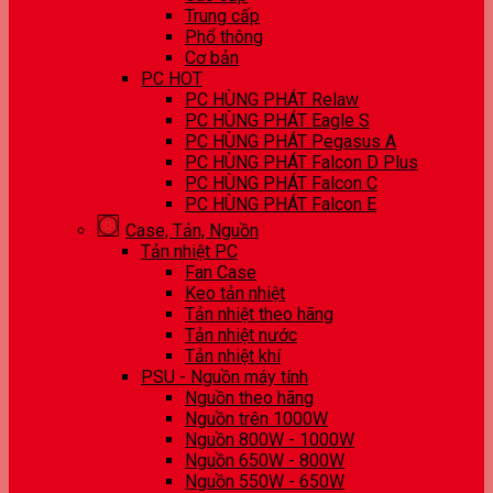
Trung cấp
Phổ thông
Cơ bản
PC HOT
PC HÙNG PHÁT Relaw
PC HÙNG PHÁT Eagle S
PC HÙNG PHÁT Pegasus A
PC HÙNG PHÁT Falcon D Plus
PC HÙNG PHÁT Falcon C
PC HÙNG PHÁT Falcon E
Case, Tản, Nguồn
Tản nhiệt PC
Fan Case
Keo tản nhiệt
Tản nhiệt theo hãng
Tản nhiệt nước
Tản nhiệt khí
PSU - Nguồn máy tính
Nguồn theo hãng
Nguồn trên 1000W
Nguồn 800W - 1000W
Nguồn 650W - 800W
Nguồn 550W - 650W