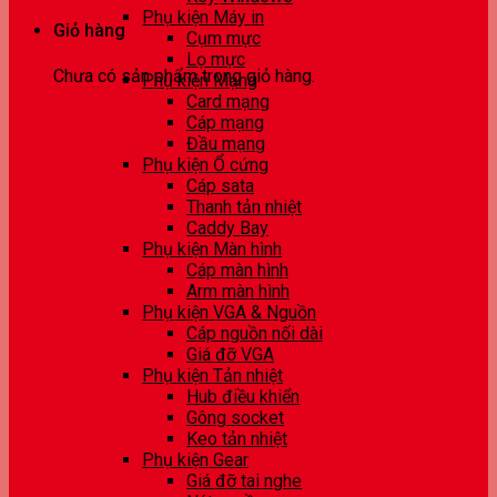
Phụ kiện Máy in
Giỏ hàng
Cụm mực
Lọ mực
Chưa có sản phẩm trong giỏ hàng.
Phụ kiện Mạng
Card mạng
Cáp mạng
Đầu mạng
Phụ kiện Ổ cứng
Cáp sata
Thanh tản nhiệt
Caddy Bay
Phụ kiện Màn hình
Cáp màn hình
Arm màn hình
Phụ kiện VGA & Nguồn
Cáp nguồn nối dài
Giá đỡ VGA
Phụ kiện Tản nhiệt
Hub điều khiển
Gông socket
Keo tản nhiệt
Phụ kiện Gear
Giá đỡ tai nghe