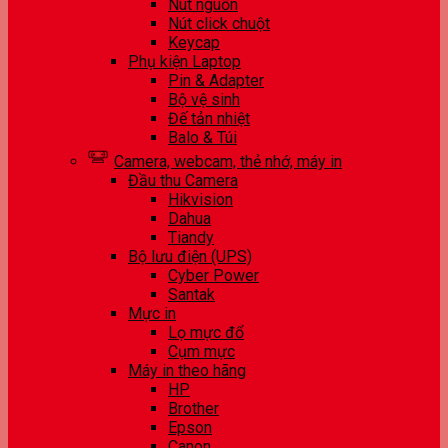
Nút nguồn
Nút click chuột
Keycap
Phụ kiện Laptop
Pin & Adapter
Bộ vệ sinh
Đế tản nhiệt
Balo & Túi
Camera, webcam, thẻ nhớ, máy in
Đầu thu Camera
Hikvision
Dahua
Tiandy
Bộ lưu điện (UPS)
Cyber Power
Santak
Mực in
Lọ mực đổ
Cụm mực
Máy in theo hãng
HP
Brother
Epson
Canon