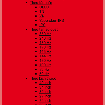
Theo tấm nền
OLED
TN
VA
Superclear IPS
IPS
Theo tần số quét
360 Hz
240 Hz
180 Hz
170 Hz
165 Hz
144 Hz
120 Hz
100 Hz
75 Hz
60 Hz
Theo kích thước
49 inch
34 inch
32 inch
27 inch
24 inch