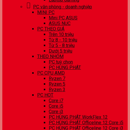
PC văn phòng - doanh nghiệp
MINI PC
Mini PC ASUS
ASUS NUC
PC THEO GIÁ
Trên 10 triệu
Từ 8 - 10 triệu
Từ 5 - 8 triệu
Dưới 5 triệu
THEO NHÓM
PC tuỳ chọn
PC HÙNG PHÁT
PC CPU AMD
Ryzen 7
Ryzen 5
Ryzen 3
PC HOT
Core i7
Core i5
Core i3
PC HÙNG PHÁT WorkFlex 12
PC HÙNG PHÁT Officeline 12 Core i5
PC HÙNG PHÁT Officeline 12 Core i3