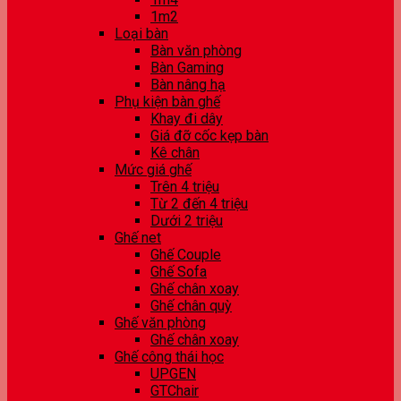
1m2
Loại bàn
Bàn văn phòng
Bàn Gaming
Bàn nâng hạ
Phụ kiện bàn ghế
Khay đi dây
Giá đỡ cốc kẹp bàn
Kê chân
Mức giá ghế
Trên 4 triệu
Từ 2 đến 4 triệu
Dưới 2 triệu
Ghế net
Ghế Couple
Ghế Sofa
Ghế chân xoay
Ghế chân quỳ
Ghế văn phòng
Ghế chân xoay
Ghế công thái học
UPGEN
GTChair