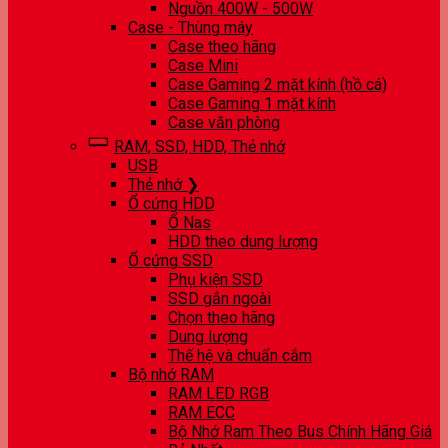
Nguồn 400W - 500W
Case - Thùng máy
Case theo hãng
Case Mini
Case Gaming 2 mặt kính (hồ cá)
Case Gaming 1 mặt kính
Case văn phòng
RAM, SSD, HDD, Thẻ nhớ
USB
Thẻ nhớ ❯
Ổ cứng HDD
Ổ Nas
HDD theo dung lượng
Ổ cứng SSD
Phụ kiện SSD
SSD gắn ngoài
Chọn theo hãng
Dung lượng
Thế hệ và chuẩn cắm
Bộ nhớ RAM
RAM LED RGB
RAM ECC
Bộ Nhớ Ram Theo Bus Chính Hãng Giá