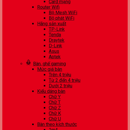
Card mạng
Router Wifi
Bộ Mesh WiFi
Bộ phát WiFi
Hãng sản xuất
TP-Link
Tenda
Draytek
D-Link
Asus
Aptek
Bàn, ghế gaming
Mức giá bàn
Trên 4 triệu
Từ 2 đến 4 triệu
Dưới 2 triệu
Kiểu dáng bàn
Chữ Y
Chữ T
Chữ Z
Chữ K
Chữ U
Bàn theo kích thước
1m4