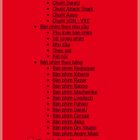
Chuột DareU
Chuột Attack Shark
Chuột Asus
Chuột VGN - VXE
Bàn phím theo nhu cầu
Phụ kiện bàn phím
Số lượng phím
Nhu cầu
Theo giá
Kết nối
Bàn phím theo hãng
Bàn phím Redragon
Bàn phím Xiberia
Bàn phím Razer
Bàn phím Rapoo
Bàn phím Machenike
Bàn phím Logitech
Bàn phím Fuhlen
Bàn phím DareU
Bàn phím Corsair
Bàn phím Akko
Bàn phím Dry Studio
Bàn phím Angry Miao