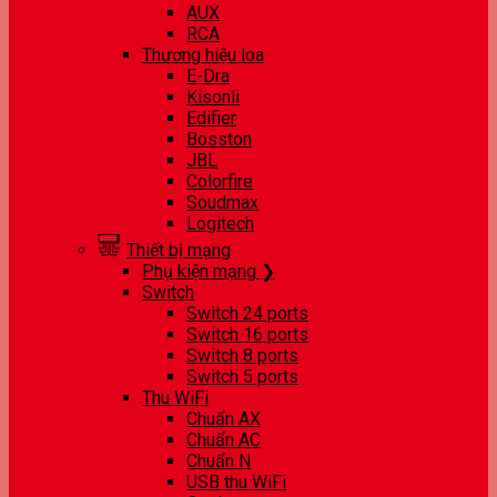
AUX
RCA
Thương hiệu loa
E-Dra
Kisonli
Edifier
Bosston
JBL
Colorfire
Soudmax
Logitech
Thiết bị mạng
Phụ kiện mạng ❯
Switch
Switch 24 ports
Switch 16 ports
Switch 8 ports
Switch 5 ports
Thu WiFi
Chuẩn AX
Chuẩn AC
Chuẩn N
USB thu WiFi