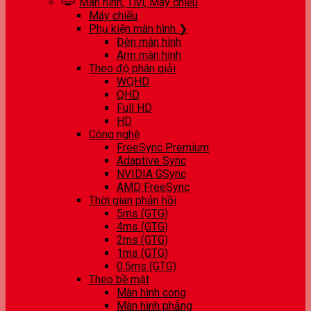
Màn hình, Tivi, Máy chiếu
Máy chiếu
Phụ kiện màn hình ❯
Đèn màn hình
Arm màn hình
Theo độ phân giải
WQHD
QHD
Full HD
HD
Công nghệ
FreeSync Premium
Adaptive Sync
NVIDIA GSync
AMD FreeSync
Thời gian phản hồi
5ms (GTG)
4ms (GTG)
2ms (GTG)
1ms (GTG)
0.5ms (GTG)
Theo bề mặt
Màn hình cong
Màn hình phẳng