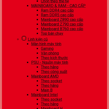
Chọn theo thế hệ
MAINBOARD & RAM - CAO CẤP
Ram DDR4 cao cấp
Ram DDR5 cao cấp
Mainboard Z890 cao cấp
Mainboard Z790 cao cấp
Mainboard B760 cao cấp
Top bán chạy
Linh kiện cũ
Màn hình máy tính
Gaming
Văn phòng
Theo kích thước
PSU - Nguồn máy tính
Theo hãng
Theo công suất
Mainboard AMD
Theo socket
Theo hãng
Main B
Mainboard Intel
Theo socket
Theo hãng
Mainboard H