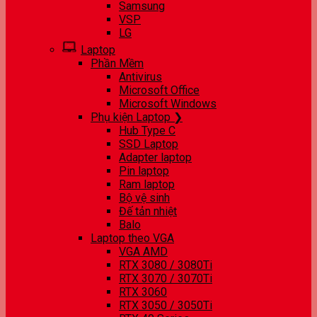
Samsung
VSP
LG
Laptop
Phần Mềm
Antivirus
Microsoft Office
Microsoft Windows
Phụ kiện Laptop ❯
Hub Type C
SSD Laptop
Adapter laptop
Pin laptop
Ram laptop
Bộ vệ sinh
Đế tản nhiệt
Balo
Laptop theo VGA
VGA AMD
RTX 3080 / 3080Ti
RTX 3070 / 3070Ti
RTX 3060
RTX 3050 / 3050Ti