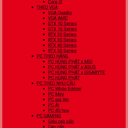
Core i3
THEO VGA
VGA Quadro
VGA AMD
GTX 10 Series
GTX 16 Series
RTX 20 Series
RTX 30 Series
RTX 40 Series
RTX 50 Series
PC THEO HÃNG
PC HÙNG PHÁT x MSI
PC HÙNG PHÁT x ASUS
PC HÙNG PHÁT x GIGABYTE
PC HÙNG PHÁT
PC THEO NHU CẦU
PC White Edition
PC Mini
PC giả lập
PC AI
PC đồ hoạ
PC GAMING
Siêu cao cấp
Cao cấp