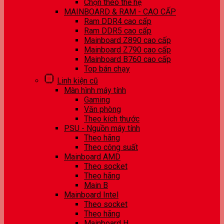
Chọn theo thế hệ
MAINBOARD & RAM - CAO CẤP
Ram DDR4 cao cấp
Ram DDR5 cao cấp
Mainboard Z890 cao cấp
Mainboard Z790 cao cấp
Mainboard B760 cao cấp
Top bán chạy
Linh kiện cũ
Màn hình máy tính
Gaming
Văn phòng
Theo kích thước
PSU - Nguồn máy tính
Theo hãng
Theo công suất
Mainboard AMD
Theo socket
Theo hãng
Main B
Mainboard Intel
Theo socket
Theo hãng
Mainboard H