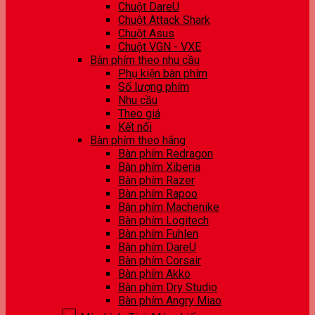
Chuột DareU
Chuột Attack Shark
Chuột Asus
Chuột VGN - VXE
Bàn phím theo nhu cầu
Phụ kiện bàn phím
Số lượng phím
Nhu cầu
Theo giá
Kết nối
Bàn phím theo hãng
Bàn phím Redragon
Bàn phím Xiberia
Bàn phím Razer
Bàn phím Rapoo
Bàn phím Machenike
Bàn phím Logitech
Bàn phím Fuhlen
Bàn phím DareU
Bàn phím Corsair
Bàn phím Akko
Bàn phím Dry Studio
Bàn phím Angry Miao