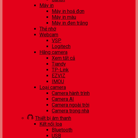
Máy in
Máy in hoá đơn
Máy in màu
Máy in đen trắng
Thẻ nhớ
Webcam
VSP
Logitech
Hãng camera
Xem tất cả
Tiandy
TP-Link
EZVIZ
IMOU
Loại camera
Camera hành trình
Camera AI
Camera ngoài trời
Camera trong nhà
Thiết bị âm thanh
Kết nối loa
Bluetooth
USB