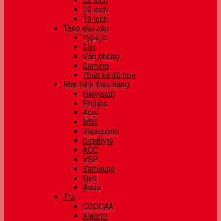
22 inch
20 inch
19 inch
Theo nhu cầu
Type C
Tivi
Văn phòng
Gaming
Thiết kế đồ hoạ
Màn hình theo hãng
Hikvision
Philips
Acer
MSI
Viewsonic
Gigabyte
AOC
VSP
Samsung
Dell
Asus
Tivi
COOCAA
Xiaomi