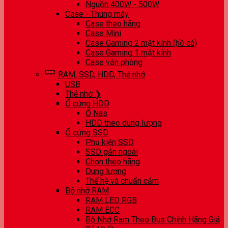
Nguồn 400W - 500W
Case - Thùng máy
Case theo hãng
Case Mini
Case Gaming 2 mặt kính (hồ cá)
Case Gaming 1 mặt kính
Case văn phòng
RAM, SSD, HDD, Thẻ nhớ
USB
Thẻ nhớ ❯
Ổ cứng HDD
Ổ Nas
HDD theo dung lượng
Ổ cứng SSD
Phụ kiện SSD
SSD gắn ngoài
Chọn theo hãng
Dung lượng
Thế hệ và chuẩn cắm
Bộ nhớ RAM
RAM LED RGB
RAM ECC
Bộ Nhớ Ram Theo Bus Chính Hãng Giá