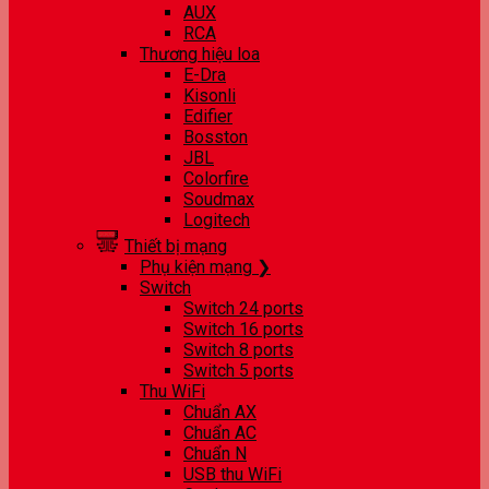
AUX
RCA
Thương hiệu loa
E-Dra
Kisonli
Edifier
Bosston
JBL
Colorfire
Soudmax
Logitech
Thiết bị mạng
Phụ kiện mạng ❯
Switch
Switch 24 ports
Switch 16 ports
Switch 8 ports
Switch 5 ports
Thu WiFi
Chuẩn AX
Chuẩn AC
Chuẩn N
USB thu WiFi