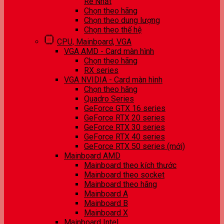
Rẻ Nhất
Chọn theo hãng
Chọn theo dung lượng
Chọn theo thế hệ
CPU, Mainboard, VGA
VGA AMD - Card màn hình
Chọn theo hãng
RX series
VGA NVIDIA - Card màn hình
Chọn theo hãng
Quadro Series
GeForce GTX 16 series
GeForce RTX 20 series
GeForce RTX 30 series
GeForce RTX 40 series
GeForce RTX 50 series (mới)
Mainboard AMD
Mainboard theo kích thước
Mainboard theo socket
Mainboard theo hãng
Mainboard A
Mainboard B
Mainboard X
Mainboard Intel