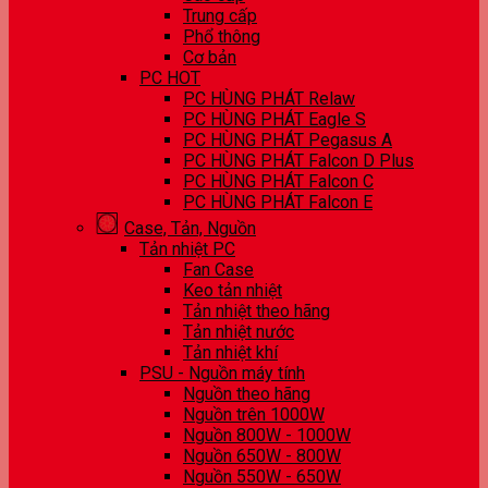
Trung cấp
Phổ thông
Cơ bản
PC HOT
PC HÙNG PHÁT Relaw
PC HÙNG PHÁT Eagle S
PC HÙNG PHÁT Pegasus A
PC HÙNG PHÁT Falcon D Plus
PC HÙNG PHÁT Falcon C
PC HÙNG PHÁT Falcon E
Case, Tản, Nguồn
Tản nhiệt PC
Fan Case
Keo tản nhiệt
Tản nhiệt theo hãng
Tản nhiệt nước
Tản nhiệt khí
PSU - Nguồn máy tính
Nguồn theo hãng
Nguồn trên 1000W
Nguồn 800W - 1000W
Nguồn 650W - 800W
Nguồn 550W - 650W