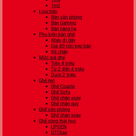
1m2
Loại bàn
Bàn văn phòng
Bàn Gaming
Bàn nâng hạ
Phụ kiện bàn ghế
Khay đi dây
Giá đỡ cốc kẹp bàn
Kê chân
Mức giá ghế
Trên 4 triệu
Từ 2 đến 4 triệu
Dưới 2 triệu
Ghế net
Ghế Couple
Ghế Sofa
Ghế chân xoay
Ghế chân quỳ
Ghế văn phòng
Ghế chân xoay
Ghế công thái học
UPGEN
GTChair