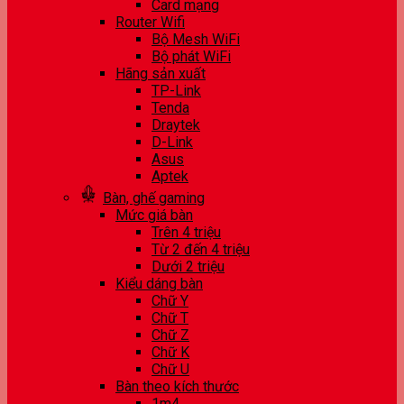
Card mạng
Router Wifi
Bộ Mesh WiFi
Bộ phát WiFi
Hãng sản xuất
TP-Link
Tenda
Draytek
D-Link
Asus
Aptek
Bàn, ghế gaming
Mức giá bàn
Trên 4 triệu
Từ 2 đến 4 triệu
Dưới 2 triệu
Kiểu dáng bàn
Chữ Y
Chữ T
Chữ Z
Chữ K
Chữ U
Bàn theo kích thước
1m4