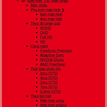
Màn hình, Tivi, Máy chiếu
Máy chiếu
Phụ kiện màn hình ❯
Đèn màn hình
Arm màn hình
Theo độ phân giải
WQHD
QHD
Full HD
HD
Công nghệ
FreeSync Premium
Adaptive Sync
NVIDIA GSync
AMD FreeSync
Thời gian phản hồi
5ms (GTG)
4ms (GTG)
2ms (GTG)
1ms (GTG)
0.5ms (GTG)
Theo bề mặt
Màn hình cong
Màn hình phẳng