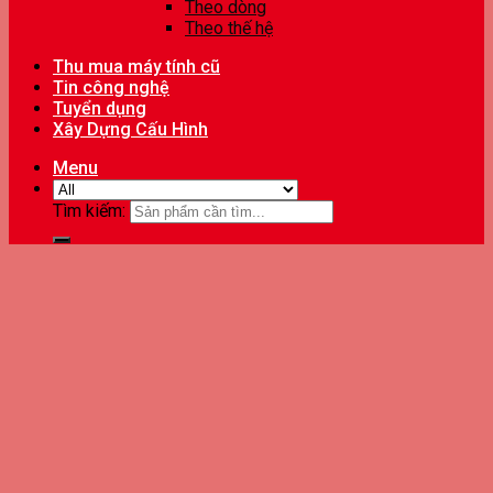
Theo dòng
Theo thế hệ
Thu mua máy tính cũ
Tin công nghệ
Tuyển dụng
Xây Dựng Cấu Hình
Menu
Tìm kiếm: