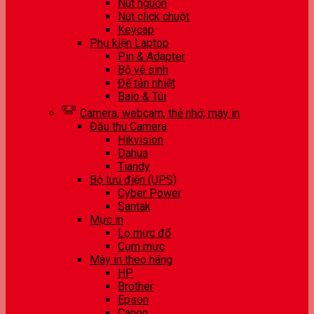
Nút nguồn
Nút click chuột
Keycap
Phụ kiện Laptop
Pin & Adapter
Bộ vệ sinh
Đế tản nhiệt
Balo & Túi
Camera, webcam, thẻ nhớ, máy in
Đầu thu Camera
Hikvision
Dahua
Tiandy
Bộ lưu điện (UPS)
Cyber Power
Santak
Mực in
Lọ mực đổ
Cụm mực
Máy in theo hãng
HP
Brother
Epson
Canon