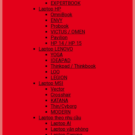
EXPERTBOOK
Laptop HP
OmniBook
ENVY
Probook
VICTUS / OMEN
Pavilion
HP 14 / HP 15
Laptop LENOVO
YOGA
IDEAPAD
Thinkpad / Thinkbook
LOQ
LEGION
Laptop MSI
Vector
Crosshair
KATANA
Thin/Cyborg
MODERN
Laptop theo nhu cầu
Laptop AI
Laptop văn phòng
Laptop Gaming