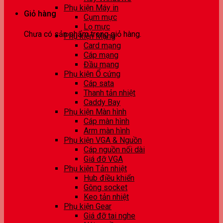
Phụ kiện Máy in
Giỏ hàng
Cụm mực
Lọ mực
Chưa có sản phẩm trong giỏ hàng.
Phụ kiện Mạng
Card mạng
Cáp mạng
Đầu mạng
Phụ kiện Ổ cứng
Cáp sata
Thanh tản nhiệt
Caddy Bay
Phụ kiện Màn hình
Cáp màn hình
Arm màn hình
Phụ kiện VGA & Nguồn
Cáp nguồn nối dài
Giá đỡ VGA
Phụ kiện Tản nhiệt
Hub điều khiển
Gông socket
Keo tản nhiệt
Phụ kiện Gear
Giá đỡ tai nghe