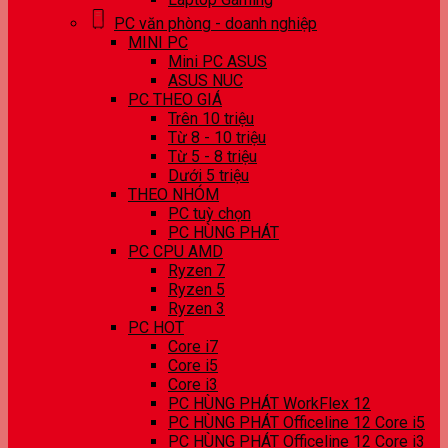
PC văn phòng - doanh nghiệp
MINI PC
Mini PC ASUS
ASUS NUC
PC THEO GIÁ
Trên 10 triệu
Từ 8 - 10 triệu
Từ 5 - 8 triệu
Dưới 5 triệu
THEO NHÓM
PC tuỳ chọn
PC HÙNG PHÁT
PC CPU AMD
Ryzen 7
Ryzen 5
Ryzen 3
PC HOT
Core i7
Core i5
Core i3
PC HÙNG PHÁT WorkFlex 12
PC HÙNG PHÁT Officeline 12 Core i5
PC HÙNG PHÁT Officeline 12 Core i3