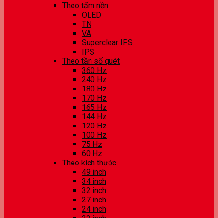
Theo tấm nền
OLED
TN
VA
Superclear IPS
IPS
Theo tần số quét
360 Hz
240 Hz
180 Hz
170 Hz
165 Hz
144 Hz
120 Hz
100 Hz
75 Hz
60 Hz
Theo kích thước
49 inch
34 inch
32 inch
27 inch
24 inch