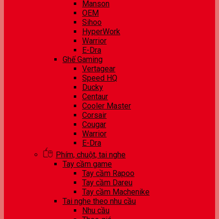
Manson
OEM
Sihoo
HyperWork
Warrior
E-Dra
Ghế Gaming
Vertagear
Speed HQ
Ducky
Centaur
Cooler Master
Corsair
Cougar
Warrior
E-Dra
Phím, chuột, tai nghe
Tay cầm game
Tay cầm Rapoo
Tay cầm Dareu
Tay cầm Machenike
Tai nghe theo nhu cầu
Nhu cầu