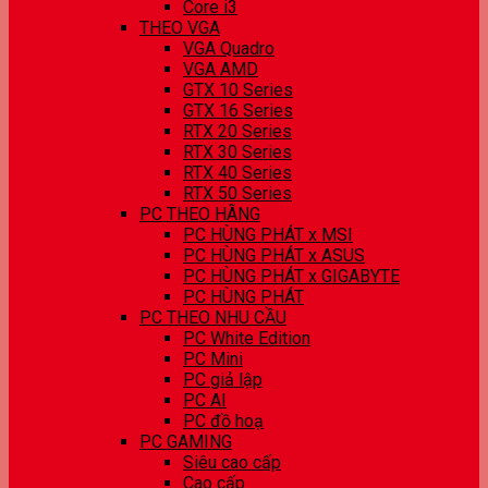
Core i3
THEO VGA
VGA Quadro
VGA AMD
GTX 10 Series
GTX 16 Series
RTX 20 Series
RTX 30 Series
RTX 40 Series
RTX 50 Series
PC THEO HÃNG
PC HÙNG PHÁT x MSI
PC HÙNG PHÁT x ASUS
PC HÙNG PHÁT x GIGABYTE
PC HÙNG PHÁT
PC THEO NHU CẦU
PC White Edition
PC Mini
PC giả lập
PC AI
PC đồ hoạ
PC GAMING
Siêu cao cấp
Cao cấp