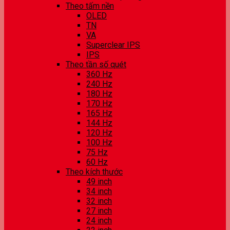
Theo tấm nền
OLED
TN
VA
Superclear IPS
IPS
Theo tần số quét
360 Hz
240 Hz
180 Hz
170 Hz
165 Hz
144 Hz
120 Hz
100 Hz
75 Hz
60 Hz
Theo kích thước
49 inch
34 inch
32 inch
27 inch
24 inch