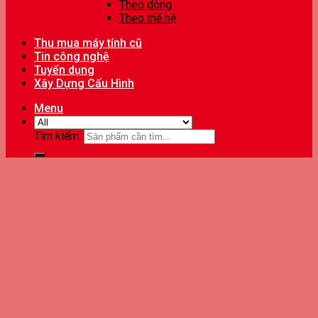
Theo dòng
Theo thế hệ
Thu mua máy tính cũ
Tin công nghệ
Tuyển dụng
Xây Dựng Cấu Hình
Menu
Tìm kiếm: