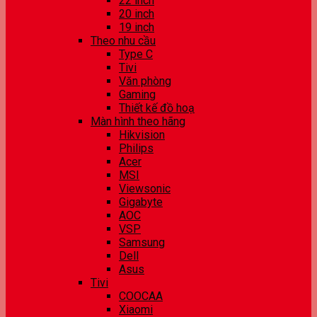
22 inch
20 inch
19 inch
Theo nhu cầu
Type C
Tivi
Văn phòng
Gaming
Thiết kế đồ hoạ
Màn hình theo hãng
Hikvision
Philips
Acer
MSI
Viewsonic
Gigabyte
AOC
VSP
Samsung
Dell
Asus
Tivi
COOCAA
Xiaomi