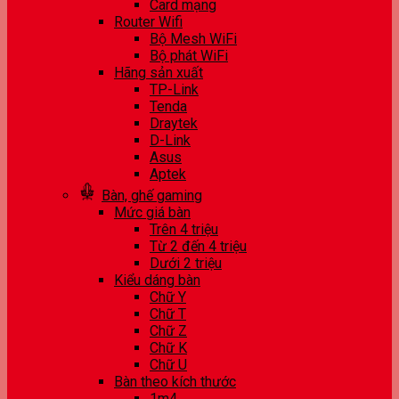
Card mạng
Router Wifi
Bộ Mesh WiFi
Bộ phát WiFi
Hãng sản xuất
TP-Link
Tenda
Draytek
D-Link
Asus
Aptek
Bàn, ghế gaming
Mức giá bàn
Trên 4 triệu
Từ 2 đến 4 triệu
Dưới 2 triệu
Kiểu dáng bàn
Chữ Y
Chữ T
Chữ Z
Chữ K
Chữ U
Bàn theo kích thước
1m4