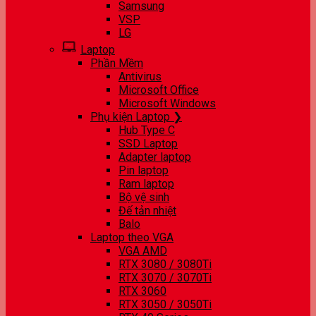
Samsung
VSP
LG
Laptop
Phần Mềm
Antivirus
Microsoft Office
Microsoft Windows
Phụ kiện Laptop ❯
Hub Type C
SSD Laptop
Adapter laptop
Pin laptop
Ram laptop
Bộ vệ sinh
Đế tản nhiệt
Balo
Laptop theo VGA
VGA AMD
RTX 3080 / 3080Ti
RTX 3070 / 3070Ti
RTX 3060
RTX 3050 / 3050Ti