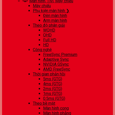
Màn hình, Tivi, Máy chiếu
Máy chiếu
Phụ kiện màn hình ❯
Đèn màn hình
Arm màn hình
Theo độ phân giải
WQHD
QHD
Full HD
HD
Công nghệ
FreeSync Premium
Adaptive Sync
NVIDIA GSync
AMD FreeSync
Thời gian phản hồi
5ms (GTG)
4ms (GTG)
2ms (GTG)
1ms (GTG)
0.5ms (GTG)
Theo bề mặt
Màn hình cong
Màn hình phẳng