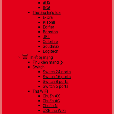
AUX
RCA
Thương hiệu loa
E-Dra
Kisonli
Edifier
Bosston
JBL
Colorfire
Soudmax
Logitech
Thiết bị mạng
Phụ kiện mạng ❯
Switch
Switch 24 ports
Switch 16 ports
Switch 8 ports
Switch 5 ports
Thu WiFi
Chuẩn AX
Chuẩn AC
Chuẩn N
USB thu WiFi