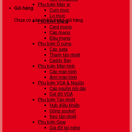
Phụ kiện Máy in
Giỏ hàng
Cụm mực
Lọ mực
Chưa có sản phẩm trong giỏ hàng.
Phụ kiện Mạng
Card mạng
Cáp mạng
Đầu mạng
Phụ kiện Ổ cứng
Cáp sata
Thanh tản nhiệt
Caddy Bay
Phụ kiện Màn hình
Cáp màn hình
Arm màn hình
Phụ kiện VGA & Nguồn
Cáp nguồn nối dài
Giá đỡ VGA
Phụ kiện Tản nhiệt
Hub điều khiển
Gông socket
Keo tản nhiệt
Phụ kiện Gear
Giá đỡ tai nghe