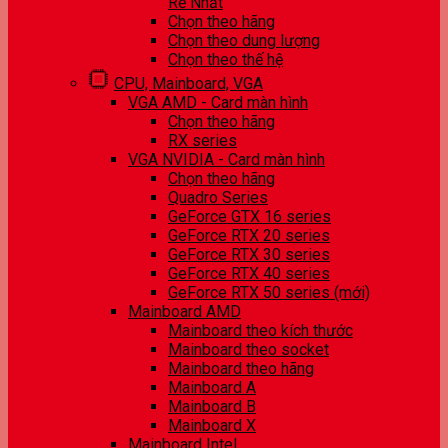
Rẻ Nhất
Chọn theo hãng
Chọn theo dung lượng
Chọn theo thế hệ
CPU, Mainboard, VGA
VGA AMD - Card màn hình
Chọn theo hãng
RX series
VGA NVIDIA - Card màn hình
Chọn theo hãng
Quadro Series
GeForce GTX 16 series
GeForce RTX 20 series
GeForce RTX 30 series
GeForce RTX 40 series
GeForce RTX 50 series (mới)
Mainboard AMD
Mainboard theo kích thước
Mainboard theo socket
Mainboard theo hãng
Mainboard A
Mainboard B
Mainboard X
Mainboard Intel