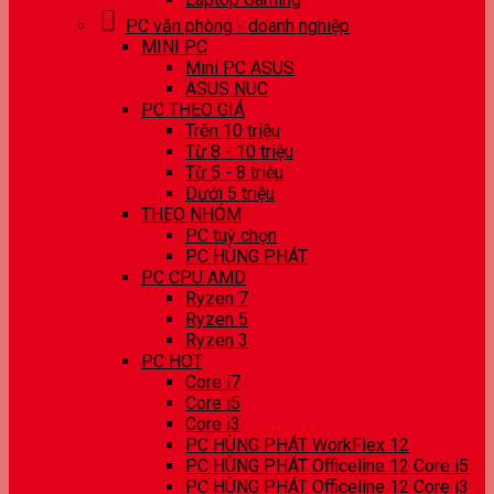
PC văn phòng - doanh nghiệp
MINI PC
Mini PC ASUS
ASUS NUC
PC THEO GIÁ
Trên 10 triệu
Từ 8 - 10 triệu
Từ 5 - 8 triệu
Dưới 5 triệu
THEO NHÓM
PC tuỳ chọn
PC HÙNG PHÁT
PC CPU AMD
Ryzen 7
Ryzen 5
Ryzen 3
PC HOT
Core i7
Core i5
Core i3
PC HÙNG PHÁT WorkFlex 12
PC HÙNG PHÁT Officeline 12 Core i5
PC HÙNG PHÁT Officeline 12 Core i3