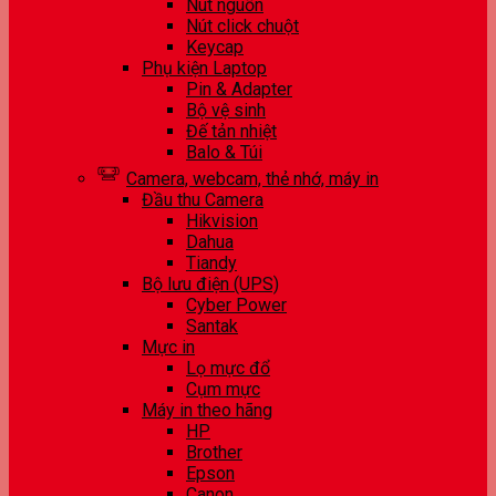
Nút nguồn
Nút click chuột
Keycap
Phụ kiện Laptop
Pin & Adapter
Bộ vệ sinh
Đế tản nhiệt
Balo & Túi
Camera, webcam, thẻ nhớ, máy in
Đầu thu Camera
Hikvision
Dahua
Tiandy
Bộ lưu điện (UPS)
Cyber Power
Santak
Mực in
Lọ mực đổ
Cụm mực
Máy in theo hãng
HP
Brother
Epson
Canon