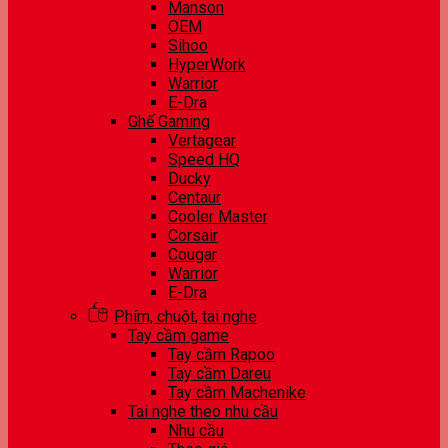
Manson
OEM
Sihoo
HyperWork
Warrior
E-Dra
Ghế Gaming
Vertagear
Speed HQ
Ducky
Centaur
Cooler Master
Corsair
Cougar
Warrior
E-Dra
Phím, chuột, tai nghe
Tay cầm game
Tay cầm Rapoo
Tay cầm Dareu
Tay cầm Machenike
Tai nghe theo nhu cầu
Nhu cầu