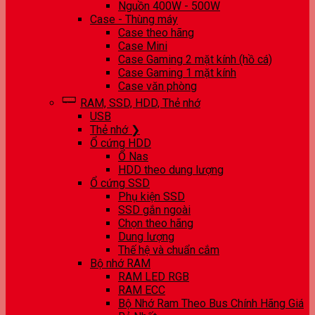
Nguồn 400W - 500W
Case - Thùng máy
Case theo hãng
Case Mini
Case Gaming 2 mặt kính (hồ cá)
Case Gaming 1 mặt kính
Case văn phòng
RAM, SSD, HDD, Thẻ nhớ
USB
Thẻ nhớ ❯
Ổ cứng HDD
Ổ Nas
HDD theo dung lượng
Ổ cứng SSD
Phụ kiện SSD
SSD gắn ngoài
Chọn theo hãng
Dung lượng
Thế hệ và chuẩn cắm
Bộ nhớ RAM
RAM LED RGB
RAM ECC
Bộ Nhớ Ram Theo Bus Chính Hãng Giá