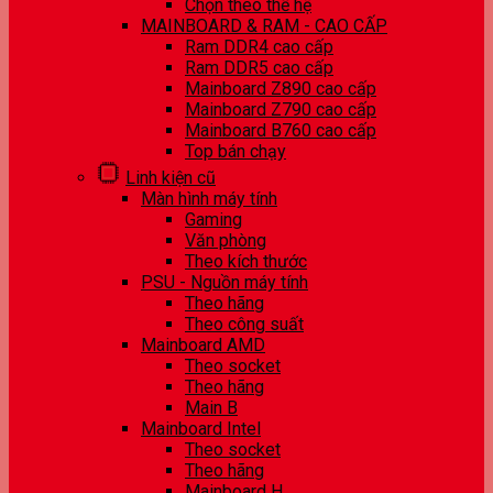
Chọn theo thế hệ
MAINBOARD & RAM - CAO CẤP
Ram DDR4 cao cấp
Ram DDR5 cao cấp
Mainboard Z890 cao cấp
Mainboard Z790 cao cấp
Mainboard B760 cao cấp
Top bán chạy
Linh kiện cũ
Màn hình máy tính
Gaming
Văn phòng
Theo kích thước
PSU - Nguồn máy tính
Theo hãng
Theo công suất
Mainboard AMD
Theo socket
Theo hãng
Main B
Mainboard Intel
Theo socket
Theo hãng
Mainboard H