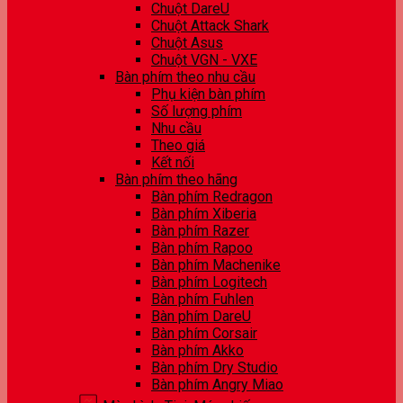
Chuột DareU
Chuột Attack Shark
Chuột Asus
Chuột VGN - VXE
Bàn phím theo nhu cầu
Phụ kiện bàn phím
Số lượng phím
Nhu cầu
Theo giá
Kết nối
Bàn phím theo hãng
Bàn phím Redragon
Bàn phím Xiberia
Bàn phím Razer
Bàn phím Rapoo
Bàn phím Machenike
Bàn phím Logitech
Bàn phím Fuhlen
Bàn phím DareU
Bàn phím Corsair
Bàn phím Akko
Bàn phím Dry Studio
Bàn phím Angry Miao