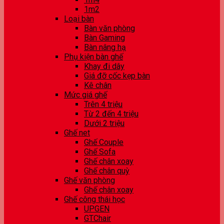
1m2
Loại bàn
Bàn văn phòng
Bàn Gaming
Bàn nâng hạ
Phụ kiện bàn ghế
Khay đi dây
Giá đỡ cốc kẹp bàn
Kê chân
Mức giá ghế
Trên 4 triệu
Từ 2 đến 4 triệu
Dưới 2 triệu
Ghế net
Ghế Couple
Ghế Sofa
Ghế chân xoay
Ghế chân quỳ
Ghế văn phòng
Ghế chân xoay
Ghế công thái học
UPGEN
GTChair