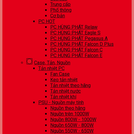
Trung cấp
Phổ thông
Cơ bản
PC HOT
PC HÙNG PHÁT Relaw
PC HÙNG PHÁT Eagle S
PC HÙNG PHÁT Pegasus A
PC HÙNG PHÁT Falcon D Plus
PC HÙNG PHÁT Falcon C
PC HÙNG PHÁT Falcon E
Case, Tản, Nguồn
Tản nhiệt PC
Fan Case
Keo tản nhiệt
Tản nhiệt theo hãng
Tản nhiệt nước
Tản nhiệt khí
PSU - Nguồn máy tính
Nguồn theo hãng
Nguồn trên 1000W
Nguồn 800W - 1000W
Nguồn 650W - 800W
Nguồn 550W - 650W