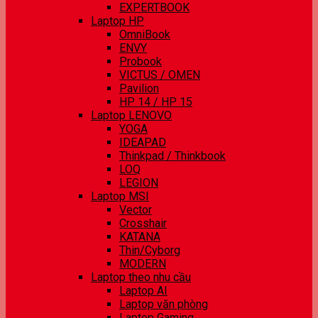
EXPERTBOOK
Laptop HP
OmniBook
ENVY
Probook
VICTUS / OMEN
Pavilion
HP 14 / HP 15
Laptop LENOVO
YOGA
IDEAPAD
Thinkpad / Thinkbook
LOQ
LEGION
Laptop MSI
Vector
Crosshair
KATANA
Thin/Cyborg
MODERN
Laptop theo nhu cầu
Laptop AI
Laptop văn phòng
Laptop Gaming