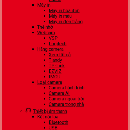
Máy in
Máy in hoá đơn
Máy in màu
Máy in đen trắng
Thẻ nhớ
Webcam
VSP
Logitech
Hãng camera
Xem tất cả
Tiandy
TP-Link
EZVIZ
IMOU
Loại camera
Camera hành trình
Camera AI
Camera ngoài trời
Camera trong nhà
Thiết bị âm thanh
Kết nối loa
Bluetooth
USB