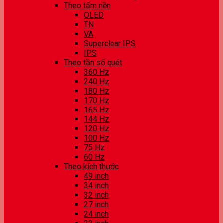
Theo tấm nền
OLED
TN
VA
Superclear IPS
IPS
Theo tần số quét
360 Hz
240 Hz
180 Hz
170 Hz
165 Hz
144 Hz
120 Hz
100 Hz
75 Hz
60 Hz
Theo kích thước
49 inch
34 inch
32 inch
27 inch
24 inch