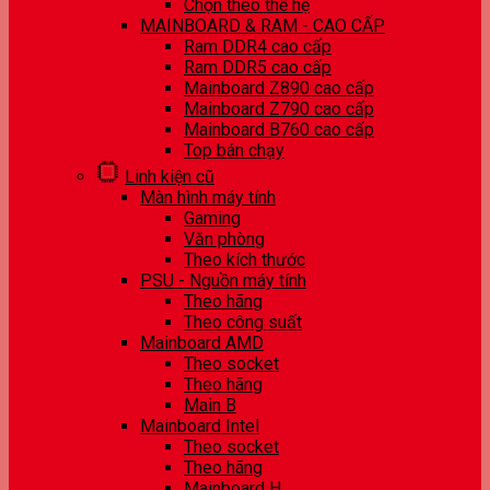
Chọn theo thế hệ
MAINBOARD & RAM - CAO CẤP
Ram DDR4 cao cấp
Ram DDR5 cao cấp
Mainboard Z890 cao cấp
Mainboard Z790 cao cấp
Mainboard B760 cao cấp
Top bán chạy
Linh kiện cũ
Màn hình máy tính
Gaming
Văn phòng
Theo kích thước
PSU - Nguồn máy tính
Theo hãng
Theo công suất
Mainboard AMD
Theo socket
Theo hãng
Main B
Mainboard Intel
Theo socket
Theo hãng
Mainboard H