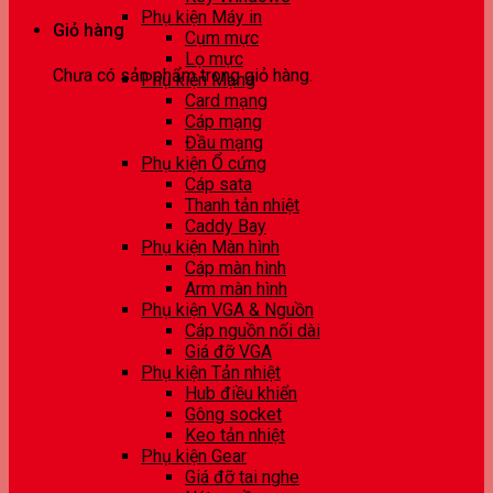
Phụ kiện Máy in
Giỏ hàng
Cụm mực
Lọ mực
Chưa có sản phẩm trong giỏ hàng.
Phụ kiện Mạng
Card mạng
Cáp mạng
Đầu mạng
Phụ kiện Ổ cứng
Cáp sata
Thanh tản nhiệt
Caddy Bay
Phụ kiện Màn hình
Cáp màn hình
Arm màn hình
Phụ kiện VGA & Nguồn
Cáp nguồn nối dài
Giá đỡ VGA
Phụ kiện Tản nhiệt
Hub điều khiển
Gông socket
Keo tản nhiệt
Phụ kiện Gear
Giá đỡ tai nghe