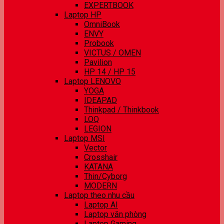
EXPERTBOOK
Laptop HP
OmniBook
ENVY
Probook
VICTUS / OMEN
Pavilion
HP 14 / HP 15
Laptop LENOVO
YOGA
IDEAPAD
Thinkpad / Thinkbook
LOQ
LEGION
Laptop MSI
Vector
Crosshair
KATANA
Thin/Cyborg
MODERN
Laptop theo nhu cầu
Laptop AI
Laptop văn phòng
Laptop Gaming