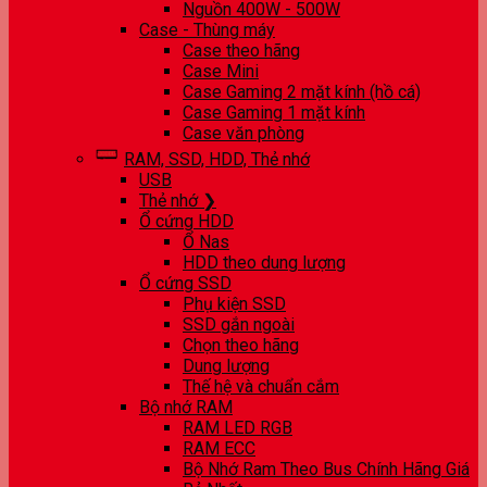
Nguồn 400W - 500W
Case - Thùng máy
Case theo hãng
Case Mini
Case Gaming 2 mặt kính (hồ cá)
Case Gaming 1 mặt kính
Case văn phòng
RAM, SSD, HDD, Thẻ nhớ
USB
Thẻ nhớ ❯
Ổ cứng HDD
Ổ Nas
HDD theo dung lượng
Ổ cứng SSD
Phụ kiện SSD
SSD gắn ngoài
Chọn theo hãng
Dung lượng
Thế hệ và chuẩn cắm
Bộ nhớ RAM
RAM LED RGB
RAM ECC
Bộ Nhớ Ram Theo Bus Chính Hãng Giá