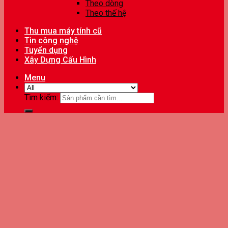
Theo dòng
Theo thế hệ
Thu mua máy tính cũ
Tin công nghệ
Tuyển dụng
Xây Dựng Cấu Hình
Menu
Tìm kiếm: