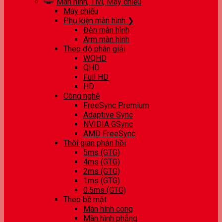
Màn hình, Tivi, Máy chiếu
Máy chiếu
Phụ kiện màn hình ❯
Đèn màn hình
Arm màn hình
Theo độ phân giải
WQHD
QHD
Full HD
HD
Công nghệ
FreeSync Premium
Adaptive Sync
NVIDIA GSync
AMD FreeSync
Thời gian phản hồi
5ms (GTG)
4ms (GTG)
2ms (GTG)
1ms (GTG)
0.5ms (GTG)
Theo bề mặt
Màn hình cong
Màn hình phẳng