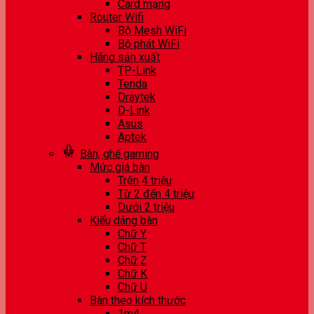
Card mạng
Router Wifi
Bộ Mesh WiFi
Bộ phát WiFi
Hãng sản xuất
TP-Link
Tenda
Draytek
D-Link
Asus
Aptek
Bàn, ghế gaming
Mức giá bàn
Trên 4 triệu
Từ 2 đến 4 triệu
Dưới 2 triệu
Kiểu dáng bàn
Chữ Y
Chữ T
Chữ Z
Chữ K
Chữ U
Bàn theo kích thước
1m4