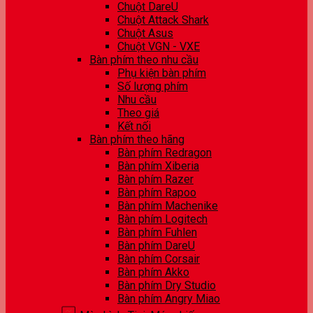
Chuột DareU
Chuột Attack Shark
Chuột Asus
Chuột VGN - VXE
Bàn phím theo nhu cầu
Phụ kiện bàn phím
Số lượng phím
Nhu cầu
Theo giá
Kết nối
Bàn phím theo hãng
Bàn phím Redragon
Bàn phím Xiberia
Bàn phím Razer
Bàn phím Rapoo
Bàn phím Machenike
Bàn phím Logitech
Bàn phím Fuhlen
Bàn phím DareU
Bàn phím Corsair
Bàn phím Akko
Bàn phím Dry Studio
Bàn phím Angry Miao