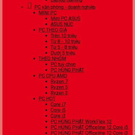
PC văn phòng - doanh nghiệp
MINI PC
Mini PC ASUS
ASUS NUC
PC THEO GIÁ
Trên 10 triệu
Từ 8 - 10 triệu
Từ 5 - 8 triệu
Dưới 5 triệu
THEO NHÓM
PC tuỳ chọn
PC HÙNG PHÁT
PC CPU AMD
Ryzen 7
Ryzen 5
Ryzen 3
PC HOT
Core i7
Core i5
Core i3
PC HÙNG PHÁT WorkFlex 12
PC HÙNG PHÁT Officeline 12 Core i5
PC HÙNG PHÁT Officeline 12 Core i3