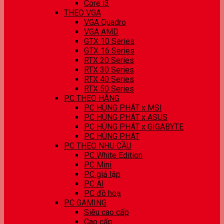
Core i3
THEO VGA
VGA Quadro
VGA AMD
GTX 10 Series
GTX 16 Series
RTX 20 Series
RTX 30 Series
RTX 40 Series
RTX 50 Series
PC THEO HÃNG
PC HÙNG PHÁT x MSI
PC HÙNG PHÁT x ASUS
PC HÙNG PHÁT x GIGABYTE
PC HÙNG PHÁT
PC THEO NHU CẦU
PC White Edition
PC Mini
PC giả lập
PC AI
PC đồ hoạ
PC GAMING
Siêu cao cấp
Cao cấp