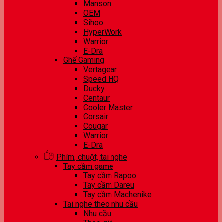
Manson
OEM
Sihoo
HyperWork
Warrior
E-Dra
Ghế Gaming
Vertagear
Speed HQ
Ducky
Centaur
Cooler Master
Corsair
Cougar
Warrior
E-Dra
Phím, chuột, tai nghe
Tay cầm game
Tay cầm Rapoo
Tay cầm Dareu
Tay cầm Machenike
Tai nghe theo nhu cầu
Nhu cầu