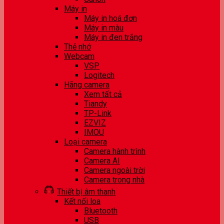
Máy in
Máy in hoá đơn
Máy in màu
Máy in đen trắng
Thẻ nhớ
Webcam
VSP
Logitech
Hãng camera
Xem tất cả
Tiandy
TP-Link
EZVIZ
IMOU
Loại camera
Camera hành trình
Camera AI
Camera ngoài trời
Camera trong nhà
Thiết bị âm thanh
Kết nối loa
Bluetooth
USB