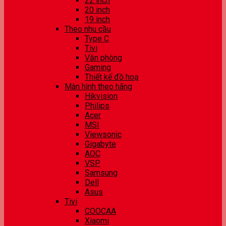
22 inch
20 inch
19 inch
Theo nhu cầu
Type C
Tivi
Văn phòng
Gaming
Thiết kế đồ hoạ
Màn hình theo hãng
Hikvision
Philips
Acer
MSI
Viewsonic
Gigabyte
AOC
VSP
Samsung
Dell
Asus
Tivi
COOCAA
Xiaomi