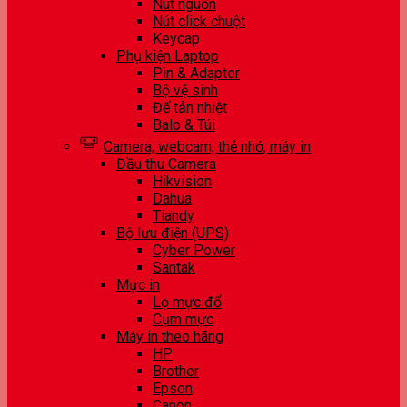
Nút nguồn
Nút click chuột
Keycap
Phụ kiện Laptop
Pin & Adapter
Bộ vệ sinh
Đế tản nhiệt
Balo & Túi
Camera, webcam, thẻ nhớ, máy in
Đầu thu Camera
Hikvision
Dahua
Tiandy
Bộ lưu điện (UPS)
Cyber Power
Santak
Mực in
Lọ mực đổ
Cụm mực
Máy in theo hãng
HP
Brother
Epson
Canon