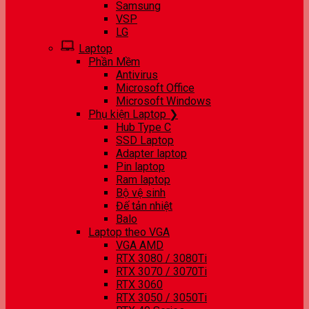
Samsung
VSP
LG
Laptop
Phần Mềm
Antivirus
Microsoft Office
Microsoft Windows
Phụ kiện Laptop ❯
Hub Type C
SSD Laptop
Adapter laptop
Pin laptop
Ram laptop
Bộ vệ sinh
Đế tản nhiệt
Balo
Laptop theo VGA
VGA AMD
RTX 3080 / 3080Ti
RTX 3070 / 3070Ti
RTX 3060
RTX 3050 / 3050Ti