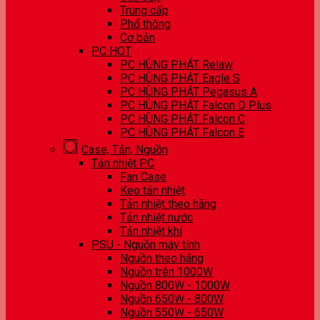
Trung cấp
Phổ thông
Cơ bản
PC HOT
PC HÙNG PHÁT Relaw
PC HÙNG PHÁT Eagle S
PC HÙNG PHÁT Pegasus A
PC HÙNG PHÁT Falcon D Plus
PC HÙNG PHÁT Falcon C
PC HÙNG PHÁT Falcon E
Case, Tản, Nguồn
Tản nhiệt PC
Fan Case
Keo tản nhiệt
Tản nhiệt theo hãng
Tản nhiệt nước
Tản nhiệt khí
PSU - Nguồn máy tính
Nguồn theo hãng
Nguồn trên 1000W
Nguồn 800W - 1000W
Nguồn 650W - 800W
Nguồn 550W - 650W