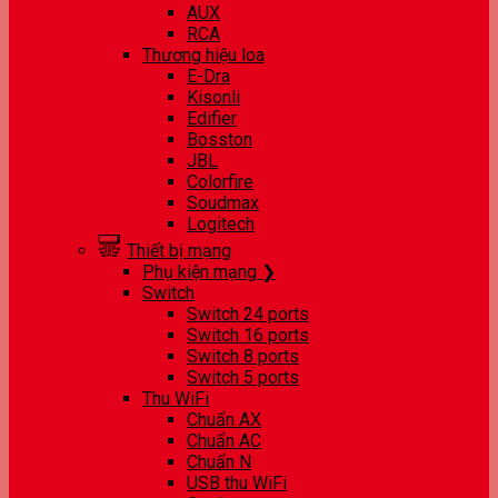
AUX
RCA
Thương hiệu loa
E-Dra
Kisonli
Edifier
Bosston
JBL
Colorfire
Soudmax
Logitech
Thiết bị mạng
Phụ kiện mạng ❯
Switch
Switch 24 ports
Switch 16 ports
Switch 8 ports
Switch 5 ports
Thu WiFi
Chuẩn AX
Chuẩn AC
Chuẩn N
USB thu WiFi