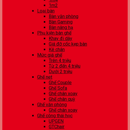
1m2
Loại bàn
Bàn văn phòng
Bàn Gaming
Bàn nâng hạ
Phụ kiện bàn ghế
Khay đi dây
Giá đỡ cốc kẹp bàn
Kê chân
Mức giá ghế
Trên 4 triệu
Từ 2 đến 4 triệu
Dưới 2 triệu
Ghế net
Ghế Couple
Ghế Sofa
Ghế chân xoay
Ghế chân quỳ
Ghế văn phòng
Ghế chân xoay
Ghế công thái học
UPGEN
GTChair