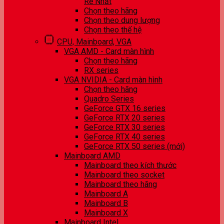
Rẻ Nhất
Chọn theo hãng
Chọn theo dung lượng
Chọn theo thế hệ
CPU, Mainboard, VGA
VGA AMD - Card màn hình
Chọn theo hãng
RX series
VGA NVIDIA - Card màn hình
Chọn theo hãng
Quadro Series
GeForce GTX 16 series
GeForce RTX 20 series
GeForce RTX 30 series
GeForce RTX 40 series
GeForce RTX 50 series (mới)
Mainboard AMD
Mainboard theo kích thước
Mainboard theo socket
Mainboard theo hãng
Mainboard A
Mainboard B
Mainboard X
Mainboard Intel