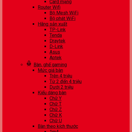
Card mạng
Router Wifi
Bộ Mesh WiFi
Bộ phát WiFi
Hãng sản xuất
TP-Link
Tenda
Draytek
D-Link
Asus
Aptek
Bàn, ghế gaming
Mức giá bàn
Trên 4 triệu
Từ 2 đến 4 triệu
Dưới 2 triệu
Kiểu dáng bàn
Chữ Y
Chữ T
Chữ Z
Chữ K
Chữ U
Bàn theo kích thước
1m4