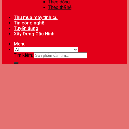
Theo dòng
Theo thế hệ
Thu mua máy tính cũ
Tin công nghệ
Tuyển dụng
Xây Dựng Cấu Hình
Menu
Tìm kiếm: