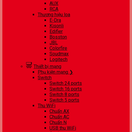
AUX
RCA
Thương hiệu loa
E-Dra
Kisonli
Edifier
Bosston
JBL
Colorfire
Soudmax
Logitech
Thiết bị mạng
Phụ kiện mạng ❯
Switch
Switch 24 ports
Switch 16 ports
Switch 8 ports
Switch 5 ports
Thu WiFi
Chuẩn AX
Chuẩn AC
Chuẩn N
USB thu WiFi