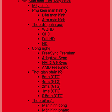
Màn hình, Tivi, Máy chiếu
Máy chiếu
Phụ kiện màn hình ❯
Đèn màn hình
Arm màn hình
Theo độ phân giải
WQHD
QHD
Full HD
HD
Công nghệ
FreeSync Premium
Adaptive Sync
NVIDIA GSync
AMD FreeSync
Thời gian phản hồi
5ms (GTG)
4ms (GTG)
2ms (GTG)
1ms (GTG)
0.5ms (GTG)
Theo bề mặt
Màn hình cong
Màn hình phẳng