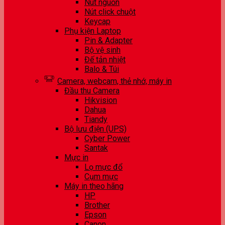
Nút nguồn
Nút click chuột
Keycap
Phụ kiện Laptop
Pin & Adapter
Bộ vệ sinh
Đế tản nhiệt
Balo & Túi
Camera, webcam, thẻ nhớ, máy in
Đầu thu Camera
Hikvision
Dahua
Tiandy
Bộ lưu điện (UPS)
Cyber Power
Santak
Mực in
Lọ mực đổ
Cụm mực
Máy in theo hãng
HP
Brother
Epson
Canon