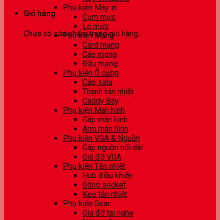
Phụ kiện Máy in
Giỏ hàng
Cụm mực
Lọ mực
Chưa có sản phẩm trong giỏ hàng.
Phụ kiện Mạng
Card mạng
Cáp mạng
Đầu mạng
Phụ kiện Ổ cứng
Cáp sata
Thanh tản nhiệt
Caddy Bay
Phụ kiện Màn hình
Cáp màn hình
Arm màn hình
Phụ kiện VGA & Nguồn
Cáp nguồn nối dài
Giá đỡ VGA
Phụ kiện Tản nhiệt
Hub điều khiển
Gông socket
Keo tản nhiệt
Phụ kiện Gear
Giá đỡ tai nghe