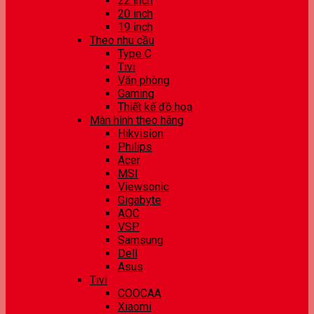
22 inch
20 inch
19 inch
Theo nhu cầu
Type C
Tivi
Văn phòng
Gaming
Thiết kế đồ hoạ
Màn hình theo hãng
Hikvision
Philips
Acer
MSI
Viewsonic
Gigabyte
AOC
VSP
Samsung
Dell
Asus
Tivi
COOCAA
Xiaomi