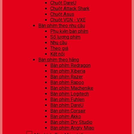
Chuột DareU
Chuột Attack Shark
Chuột Asus
Chuột VGN - VXE
Bàn phím theo nhu cầu
Phụ kiện bàn phím
Số lượng phím
Nhu cầu
Theo giá
Kết nối
Bàn phím theo hãng
Bàn phím Redragon
Bàn phím Xiberia
Bàn phím Razer
Bàn phím Rapoo
Bàn phím Machenike
Bàn phím Logitech
Bàn phím Fuhlen
Bàn phím DareU
Bàn phím Corsair
Bàn phím Akko
Bàn phím Dry Studio
Bàn phím Angry Miao