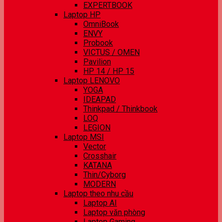
EXPERTBOOK
Laptop HP
OmniBook
ENVY
Probook
VICTUS / OMEN
Pavilion
HP 14 / HP 15
Laptop LENOVO
YOGA
IDEAPAD
Thinkpad / Thinkbook
LOQ
LEGION
Laptop MSI
Vector
Crosshair
KATANA
Thin/Cyborg
MODERN
Laptop theo nhu cầu
Laptop AI
Laptop văn phòng
Laptop Gaming