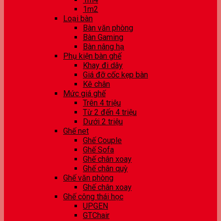
1m2
Loại bàn
Bàn văn phòng
Bàn Gaming
Bàn nâng hạ
Phụ kiện bàn ghế
Khay đi dây
Giá đỡ cốc kẹp bàn
Kê chân
Mức giá ghế
Trên 4 triệu
Từ 2 đến 4 triệu
Dưới 2 triệu
Ghế net
Ghế Couple
Ghế Sofa
Ghế chân xoay
Ghế chân quỳ
Ghế văn phòng
Ghế chân xoay
Ghế công thái học
UPGEN
GTChair