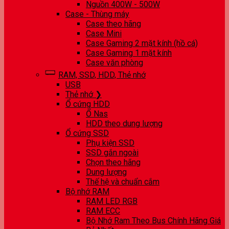
Nguồn 400W - 500W
Case - Thùng máy
Case theo hãng
Case Mini
Case Gaming 2 mặt kính (hồ cá)
Case Gaming 1 mặt kính
Case văn phòng
RAM, SSD, HDD, Thẻ nhớ
USB
Thẻ nhớ ❯
Ổ cứng HDD
Ổ Nas
HDD theo dung lượng
Ổ cứng SSD
Phụ kiện SSD
SSD gắn ngoài
Chọn theo hãng
Dung lượng
Thế hệ và chuẩn cắm
Bộ nhớ RAM
RAM LED RGB
RAM ECC
Bộ Nhớ Ram Theo Bus Chính Hãng Giá