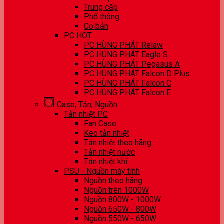
Trung cấp
Phổ thông
Cơ bản
PC HOT
PC HÙNG PHÁT Relaw
PC HÙNG PHÁT Eagle S
PC HÙNG PHÁT Pegasus A
PC HÙNG PHÁT Falcon D Plus
PC HÙNG PHÁT Falcon C
PC HÙNG PHÁT Falcon E
Case, Tản, Nguồn
Tản nhiệt PC
Fan Case
Keo tản nhiệt
Tản nhiệt theo hãng
Tản nhiệt nước
Tản nhiệt khí
PSU - Nguồn máy tính
Nguồn theo hãng
Nguồn trên 1000W
Nguồn 800W - 1000W
Nguồn 650W - 800W
Nguồn 550W - 650W