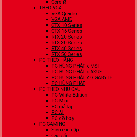
Core i3
THEO VGA
VGA Quadro
VGA AMD
GTX 10 Series
GTX 16 Series
RTX 20 Series
RTX 30 Series
RTX 40 Series
RTX 50 Series
PC THEO HÃNG
PC HÙNG PHÁT x MSI
PC HÙNG PHÁT x ASUS
PC HÙNG PHÁT x GIGABYTE
PC HÙNG PHÁT
PC THEO NHU CẦU
PC White Edition
PC Mini
PC giả lập
PC AI
PC đồ hoạ
PC GAMING
Siêu cao cấp
Cao cấp