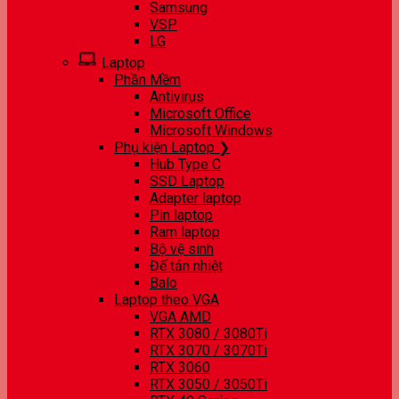
Samsung
VSP
LG
Laptop
Phần Mềm
Antivirus
Microsoft Office
Microsoft Windows
Phụ kiện Laptop ❯
Hub Type C
SSD Laptop
Adapter laptop
Pin laptop
Ram laptop
Bộ vệ sinh
Đế tản nhiệt
Balo
Laptop theo VGA
VGA AMD
RTX 3080 / 3080Ti
RTX 3070 / 3070Ti
RTX 3060
RTX 3050 / 3050Ti