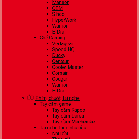
Manson
OEM
Sihoo
HyperWork
Warrior
E-Dra
Ghế Gaming
Vertagear
Speed HQ
Ducky
Centaur
Cooler Master
Corsair
Cougar
Warrior
E-Dra
Phím, chuột, tai nghe
Tay cầm game
Tay cầm Rapoo
Tay cầm Dareu
Tay cầm Machenike
Tai nghe theo nhu cầu
Nhu cầu