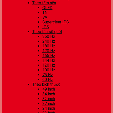
Theo tấm nền
OLED
TN
VA
Superclear IPS
IPS
Theo tần số quét
360 Hz
240 Hz
180 Hz
170 Hz
165 Hz
144 Hz
120 Hz
100 Hz
75 Hz
60 Hz
Theo kích thước
49 inch
34 inch
32 inch
27 inch
24 inch