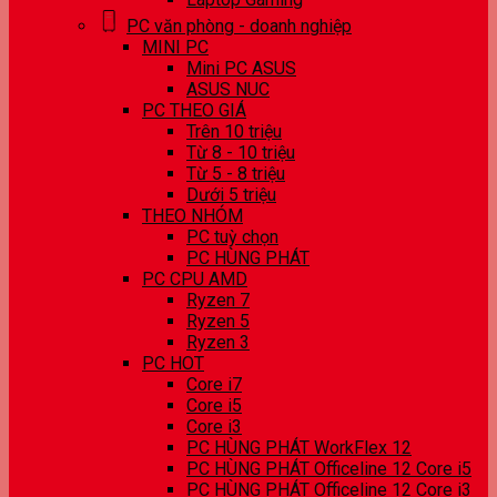
PC văn phòng - doanh nghiệp
MINI PC
Mini PC ASUS
ASUS NUC
PC THEO GIÁ
Trên 10 triệu
Từ 8 - 10 triệu
Từ 5 - 8 triệu
Dưới 5 triệu
THEO NHÓM
PC tuỳ chọn
PC HÙNG PHÁT
PC CPU AMD
Ryzen 7
Ryzen 5
Ryzen 3
PC HOT
Core i7
Core i5
Core i3
PC HÙNG PHÁT WorkFlex 12
PC HÙNG PHÁT Officeline 12 Core i5
PC HÙNG PHÁT Officeline 12 Core i3