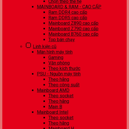
Chọn theo thế hệ
MAINBOARD & RAM - CAO CẤP
Ram DDR4 cao cấp
Ram DDR5 cao cấp
Mainboard Z890 cao cấp
Mainboard Z790 cao cấp
Mainboard B760 cao cấp
Top bán chạy
Linh kiện cũ
Màn hình máy tính
Gaming
Văn phòng
Theo kích thước
PSU - Nguồn máy tính
Theo hãng
Theo công suất
Mainboard AMD
Theo socket
Theo hãng
Main B
Mainboard Intel
Theo socket
Theo hãng
Mainboard H