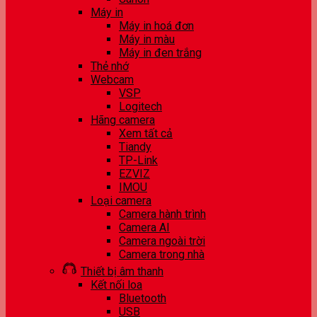
Máy in
Máy in hoá đơn
Máy in màu
Máy in đen trắng
Thẻ nhớ
Webcam
VSP
Logitech
Hãng camera
Xem tất cả
Tiandy
TP-Link
EZVIZ
IMOU
Loại camera
Camera hành trình
Camera AI
Camera ngoài trời
Camera trong nhà
Thiết bị âm thanh
Kết nối loa
Bluetooth
USB