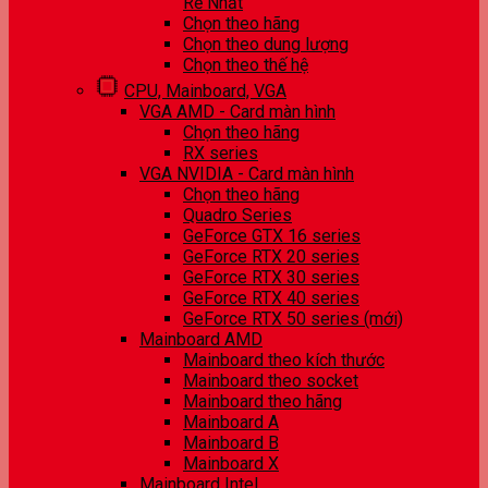
Rẻ Nhất
Chọn theo hãng
Chọn theo dung lượng
Chọn theo thế hệ
CPU, Mainboard, VGA
VGA AMD - Card màn hình
Chọn theo hãng
RX series
VGA NVIDIA - Card màn hình
Chọn theo hãng
Quadro Series
GeForce GTX 16 series
GeForce RTX 20 series
GeForce RTX 30 series
GeForce RTX 40 series
GeForce RTX 50 series (mới)
Mainboard AMD
Mainboard theo kích thước
Mainboard theo socket
Mainboard theo hãng
Mainboard A
Mainboard B
Mainboard X
Mainboard Intel