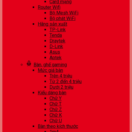
Card mạng
Router Wifi
Bộ Mesh WiFi
Bộ phát WiFi
Hãng sản xuất
TP-Link
Tenda
Draytek
D-Link
Asus
Aptek
Bàn, ghế gaming
Mức giá bàn
Trên 4 triệu
Từ 2 đến 4 triệu
Dưới 2 triệu
Kiểu dáng bàn
Chữ Y
Chữ T
Chữ Z
Chữ K
Chữ U
Bàn theo kích thước
1m4