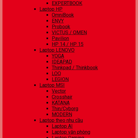
EXPERTBOOK
Laptop HP
OmniBook
ENVY
Probook
VICTUS / OMEN
Pavilion
HP 14 / HP 15
Laptop LENOVO
YOGA
IDEAPAD
Thinkpad / Thinkbook
LOQ
LEGION
Laptop MSI
Vector
Crosshair
KATANA
Thin/Cyborg
MODERN
Laptop theo nhu cầu
Laptop AI
Laptop văn phòng
Laptop Gaming