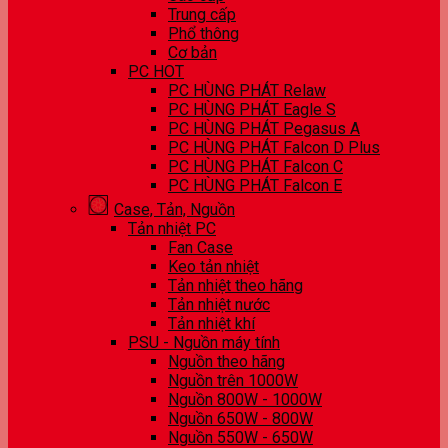
Trung cấp
Phổ thông
Cơ bản
PC HOT
PC HÙNG PHÁT Relaw
PC HÙNG PHÁT Eagle S
PC HÙNG PHÁT Pegasus A
PC HÙNG PHÁT Falcon D Plus
PC HÙNG PHÁT Falcon C
PC HÙNG PHÁT Falcon E
Case, Tản, Nguồn
Tản nhiệt PC
Fan Case
Keo tản nhiệt
Tản nhiệt theo hãng
Tản nhiệt nước
Tản nhiệt khí
PSU - Nguồn máy tính
Nguồn theo hãng
Nguồn trên 1000W
Nguồn 800W - 1000W
Nguồn 650W - 800W
Nguồn 550W - 650W