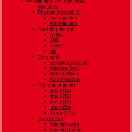
Màn hình, Tivi, Máy chiếu
Máy chiếu
Phụ kiện màn hình ❯
Đèn màn hình
Arm màn hình
Theo độ phân giải
WQHD
QHD
Full HD
HD
Công nghệ
FreeSync Premium
Adaptive Sync
NVIDIA GSync
AMD FreeSync
Thời gian phản hồi
5ms (GTG)
4ms (GTG)
2ms (GTG)
1ms (GTG)
0.5ms (GTG)
Theo bề mặt
Màn hình cong
Màn hình phẳng