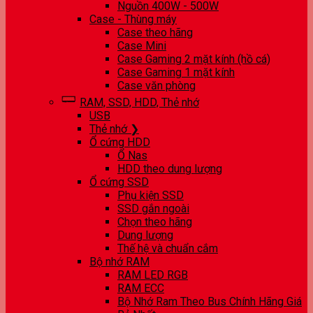
Nguồn 400W - 500W
Case - Thùng máy
Case theo hãng
Case Mini
Case Gaming 2 mặt kính (hồ cá)
Case Gaming 1 mặt kính
Case văn phòng
RAM, SSD, HDD, Thẻ nhớ
USB
Thẻ nhớ ❯
Ổ cứng HDD
Ổ Nas
HDD theo dung lượng
Ổ cứng SSD
Phụ kiện SSD
SSD gắn ngoài
Chọn theo hãng
Dung lượng
Thế hệ và chuẩn cắm
Bộ nhớ RAM
RAM LED RGB
RAM ECC
Bộ Nhớ Ram Theo Bus Chính Hãng Giá