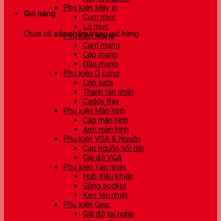
Phụ kiện Máy in
Giỏ hàng
Cụm mực
Lọ mực
Chưa có sản phẩm trong giỏ hàng.
Phụ kiện Mạng
Card mạng
Cáp mạng
Đầu mạng
Phụ kiện Ổ cứng
Cáp sata
Thanh tản nhiệt
Caddy Bay
Phụ kiện Màn hình
Cáp màn hình
Arm màn hình
Phụ kiện VGA & Nguồn
Cáp nguồn nối dài
Giá đỡ VGA
Phụ kiện Tản nhiệt
Hub điều khiển
Gông socket
Keo tản nhiệt
Phụ kiện Gear
Giá đỡ tai nghe