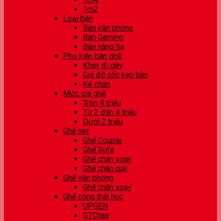
1m2
Loại bàn
Bàn văn phòng
Bàn Gaming
Bàn nâng hạ
Phụ kiện bàn ghế
Khay đi dây
Giá đỡ cốc kẹp bàn
Kê chân
Mức giá ghế
Trên 4 triệu
Từ 2 đến 4 triệu
Dưới 2 triệu
Ghế net
Ghế Couple
Ghế Sofa
Ghế chân xoay
Ghế chân quỳ
Ghế văn phòng
Ghế chân xoay
Ghế công thái học
UPGEN
GTChair