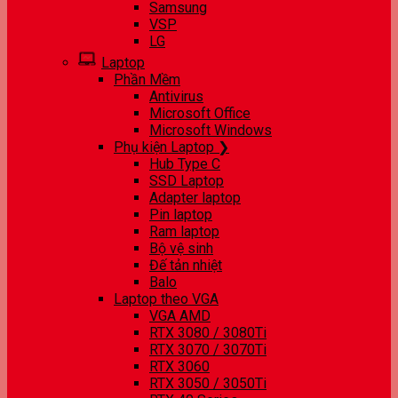
Samsung
VSP
LG
Laptop
Phần Mềm
Antivirus
Microsoft Office
Microsoft Windows
Phụ kiện Laptop ❯
Hub Type C
SSD Laptop
Adapter laptop
Pin laptop
Ram laptop
Bộ vệ sinh
Đế tản nhiệt
Balo
Laptop theo VGA
VGA AMD
RTX 3080 / 3080Ti
RTX 3070 / 3070Ti
RTX 3060
RTX 3050 / 3050Ti