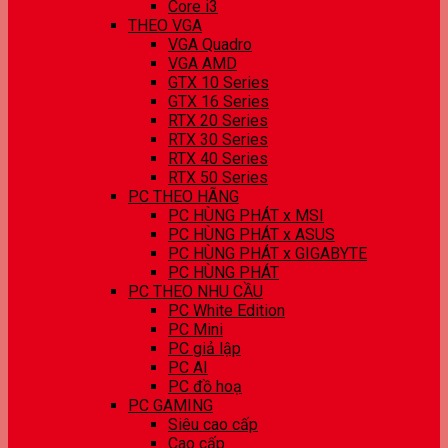
Core i3
THEO VGA
VGA Quadro
VGA AMD
GTX 10 Series
GTX 16 Series
RTX 20 Series
RTX 30 Series
RTX 40 Series
RTX 50 Series
PC THEO HÃNG
PC HÙNG PHÁT x MSI
PC HÙNG PHÁT x ASUS
PC HÙNG PHÁT x GIGABYTE
PC HÙNG PHÁT
PC THEO NHU CẦU
PC White Edition
PC Mini
PC giả lập
PC AI
PC đồ hoạ
PC GAMING
Siêu cao cấp
Cao cấp