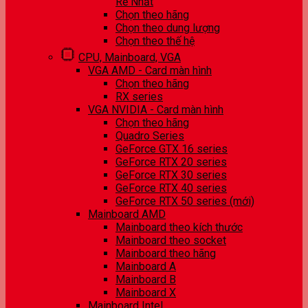
Rẻ Nhất
Chọn theo hãng
Chọn theo dung lượng
Chọn theo thế hệ
CPU, Mainboard, VGA
VGA AMD - Card màn hình
Chọn theo hãng
RX series
VGA NVIDIA - Card màn hình
Chọn theo hãng
Quadro Series
GeForce GTX 16 series
GeForce RTX 20 series
GeForce RTX 30 series
GeForce RTX 40 series
GeForce RTX 50 series (mới)
Mainboard AMD
Mainboard theo kích thước
Mainboard theo socket
Mainboard theo hãng
Mainboard A
Mainboard B
Mainboard X
Mainboard Intel