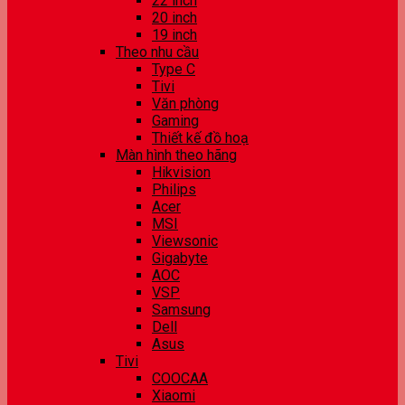
22 inch
20 inch
19 inch
Theo nhu cầu
Type C
Tivi
Văn phòng
Gaming
Thiết kế đồ hoạ
Màn hình theo hãng
Hikvision
Philips
Acer
MSI
Viewsonic
Gigabyte
AOC
VSP
Samsung
Dell
Asus
Tivi
COOCAA
Xiaomi