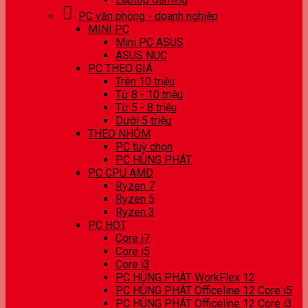
PC văn phòng - doanh nghiệp
MINI PC
Mini PC ASUS
ASUS NUC
PC THEO GIÁ
Trên 10 triệu
Từ 8 - 10 triệu
Từ 5 - 8 triệu
Dưới 5 triệu
THEO NHÓM
PC tuỳ chọn
PC HÙNG PHÁT
PC CPU AMD
Ryzen 7
Ryzen 5
Ryzen 3
PC HOT
Core i7
Core i5
Core i3
PC HÙNG PHÁT WorkFlex 12
PC HÙNG PHÁT Officeline 12 Core i5
PC HÙNG PHÁT Officeline 12 Core i3