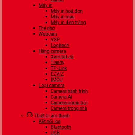
Máy in
Máy in hoá đơn
Máy in màu
Máy in đen trắng
Thẻ nhớ
Webcam
VSP
Logitech
Hãng camera
Xem tất cả
Tiandy
TP-Link
EZVIZ
IMOU
Loại camera
Camera hành trình
Camera AI
Camera ngoài trời
Camera trong nhà
Thiết bị âm thanh
Kết nối loa
Bluetooth
USB