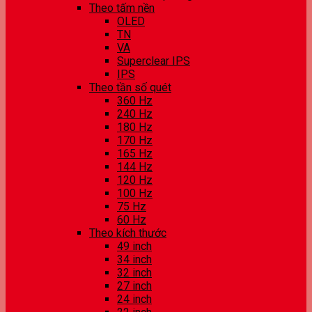
Theo tấm nền
OLED
TN
VA
Superclear IPS
IPS
Theo tần số quét
360 Hz
240 Hz
180 Hz
170 Hz
165 Hz
144 Hz
120 Hz
100 Hz
75 Hz
60 Hz
Theo kích thước
49 inch
34 inch
32 inch
27 inch
24 inch