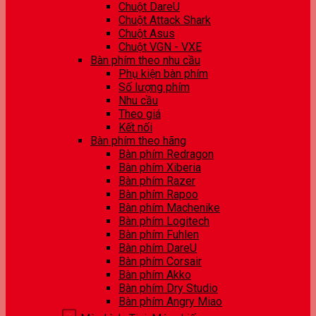
Chuột DareU
Chuột Attack Shark
Chuột Asus
Chuột VGN - VXE
Bàn phím theo nhu cầu
Phụ kiện bàn phím
Số lượng phím
Nhu cầu
Theo giá
Kết nối
Bàn phím theo hãng
Bàn phím Redragon
Bàn phím Xiberia
Bàn phím Razer
Bàn phím Rapoo
Bàn phím Machenike
Bàn phím Logitech
Bàn phím Fuhlen
Bàn phím DareU
Bàn phím Corsair
Bàn phím Akko
Bàn phím Dry Studio
Bàn phím Angry Miao