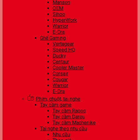
Manson
OEM
Sihoo
HyperWork
Warrior
E-Dra
Ghế Gaming
Vertagear
Speed HQ
Ducky
Centaur
Cooler Master
Corsair
Cougar
Warrior
E-Dra
Phím, chuột, tai nghe
Tay cầm game
Tay cầm Rapoo
Tay cầm Dareu
Tay cầm Machenike
Tai nghe theo nhu cầu
Nhu cầu