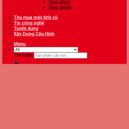
Theo dòng
Theo thế hệ
Thu mua máy tính cũ
Tin công nghệ
Tuyển dụng
Xây Dựng Cấu Hình
Menu
Tìm kiếm: