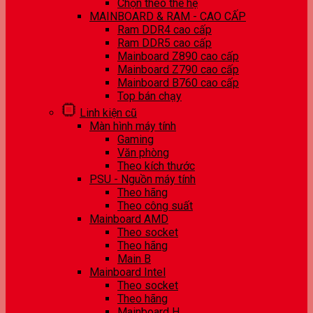
Chọn theo thế hệ
MAINBOARD & RAM - CAO CẤP
Ram DDR4 cao cấp
Ram DDR5 cao cấp
Mainboard Z890 cao cấp
Mainboard Z790 cao cấp
Mainboard B760 cao cấp
Top bán chạy
Linh kiện cũ
Màn hình máy tính
Gaming
Văn phòng
Theo kích thước
PSU - Nguồn máy tính
Theo hãng
Theo công suất
Mainboard AMD
Theo socket
Theo hãng
Main B
Mainboard Intel
Theo socket
Theo hãng
Mainboard H