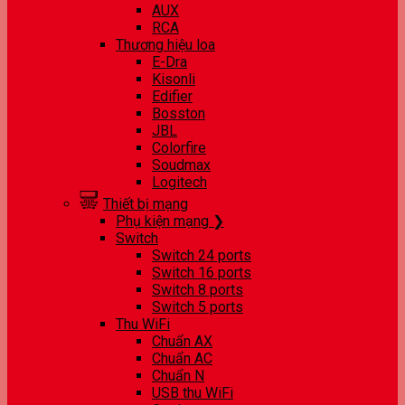
AUX
RCA
Thương hiệu loa
E-Dra
Kisonli
Edifier
Bosston
JBL
Colorfire
Soudmax
Logitech
Thiết bị mạng
Phụ kiện mạng ❯
Switch
Switch 24 ports
Switch 16 ports
Switch 8 ports
Switch 5 ports
Thu WiFi
Chuẩn AX
Chuẩn AC
Chuẩn N
USB thu WiFi