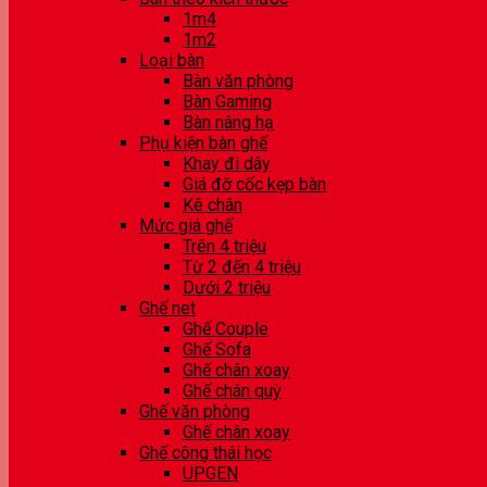
1m4
1m2
Loại bàn
Bàn văn phòng
Bàn Gaming
Bàn nâng hạ
Phụ kiện bàn ghế
Khay đi dây
Giá đỡ cốc kẹp bàn
Kê chân
Mức giá ghế
Trên 4 triệu
Từ 2 đến 4 triệu
Dưới 2 triệu
Ghế net
Ghế Couple
Ghế Sofa
Ghế chân xoay
Ghế chân quỳ
Ghế văn phòng
Ghế chân xoay
Ghế công thái học
UPGEN