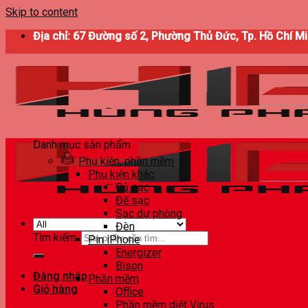
Skip to content
Địa chỉ: 67 Đường số 2, Phường Thủ Đức, Tp. Hồ Chí M
Danh mục sản phẩm
Phụ kiện, phần mềm
Phụ kiện khác
Củ sạc
Đế sạc
Sạc dự phòng
Đèn
Tìm kiếm:
Pin iPhone
Energizer
Bison
Đăng nhập
Phần mềm
Giỏ hàng
Office
Phần mềm diệt Virus