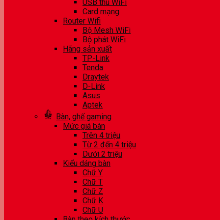
USB thu WiFi
Card mạng
Router Wifi
Bộ Mesh WiFi
Bộ phát WiFi
Hãng sản xuất
TP-Link
Tenda
Draytek
D-Link
Asus
Aptek
Bàn, ghế gaming
Mức giá bàn
Trên 4 triệu
Từ 2 đến 4 triệu
Dưới 2 triệu
Kiểu dáng bàn
Chữ Y
Chữ T
Chữ Z
Chữ K
Chữ U
Bàn theo kích thước