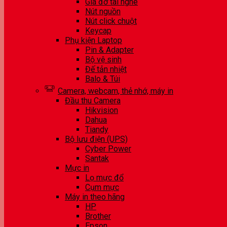
Giá đỡ tai nghe
Nút nguồn
Nút click chuột
Keycap
Phụ kiện Laptop
Pin & Adapter
Bộ vệ sinh
Đế tản nhiệt
Balo & Túi
Camera, webcam, thẻ nhớ, máy in
Đầu thu Camera
Hikvision
Dahua
Tiandy
Bộ lưu điện (UPS)
Cyber Power
Santak
Mực in
Lọ mực đổ
Cụm mực
Máy in theo hãng
HP
Brother
Epson