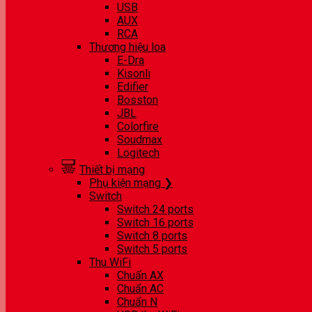
USB
AUX
RCA
Thương hiệu loa
E-Dra
Kisonli
Edifier
Bosston
JBL
Colorfire
Soudmax
Logitech
Thiết bị mạng
Phụ kiện mạng ❯
Switch
Switch 24 ports
Switch 16 ports
Switch 8 ports
Switch 5 ports
Thu WiFi
Chuẩn AX
Chuẩn AC
Chuẩn N