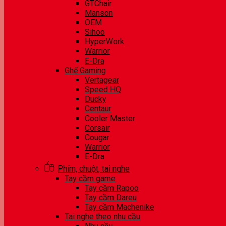
GTChair
Manson
OEM
Sihoo
HyperWork
Warrior
E-Dra
Ghế Gaming
Vertagear
Speed HQ
Ducky
Centaur
Cooler Master
Corsair
Cougar
Warrior
E-Dra
Phím, chuột, tai nghe
Tay cầm game
Tay cầm Rapoo
Tay cầm Dareu
Tay cầm Machenike
Tai nghe theo nhu cầu