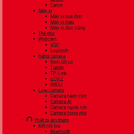
Canon
Máy in
Máy in hoá đơn
Máy in màu
Máy in đen trắng
Thẻ nhớ
Webcam
VSP
Logitech
Hãng camera
Xem tất cả
Tiandy
TP-Link
EZVIZ
IMOU
Loại camera
Camera hành trình
Camera AI
Camera ngoài trời
Camera trong nhà
Thiết bị âm thanh
Kết nối loa
Bluetooth