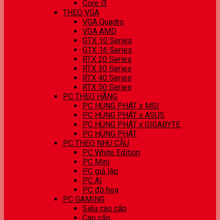
Core i3
THEO VGA
VGA Quadro
VGA AMD
GTX 10 Series
GTX 16 Series
RTX 20 Series
RTX 30 Series
RTX 40 Series
RTX 50 Series
PC THEO HÃNG
PC HÙNG PHÁT x MSI
PC HÙNG PHÁT x ASUS
PC HÙNG PHÁT x GIGABYTE
PC HÙNG PHÁT
PC THEO NHU CẦU
PC White Edition
PC Mini
PC giả lập
PC AI
PC đồ hoạ
PC GAMING
Siêu cao cấp
Cao cấp