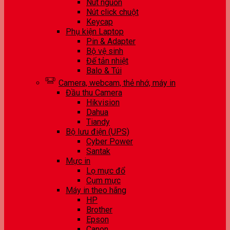
Nút nguồn
Nút click chuột
Keycap
Phụ kiện Laptop
Pin & Adapter
Bộ vệ sinh
Đế tản nhiệt
Balo & Túi
Camera, webcam, thẻ nhớ, máy in
Đầu thu Camera
Hikvision
Dahua
Tiandy
Bộ lưu điện (UPS)
Cyber Power
Santak
Mực in
Lọ mực đổ
Cụm mực
Máy in theo hãng
HP
Brother
Epson
Canon