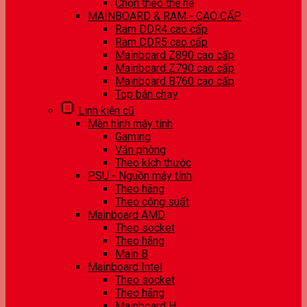
Chọn theo thế hệ
MAINBOARD & RAM - CAO CẤP
Ram DDR4 cao cấp
Ram DDR5 cao cấp
Mainboard Z890 cao cấp
Mainboard Z790 cao cấp
Mainboard B760 cao cấp
Top bán chạy
Linh kiện cũ
Màn hình máy tính
Gaming
Văn phòng
Theo kích thước
PSU - Nguồn máy tính
Theo hãng
Theo công suất
Mainboard AMD
Theo socket
Theo hãng
Main B
Mainboard Intel
Theo socket
Theo hãng
Mainboard H