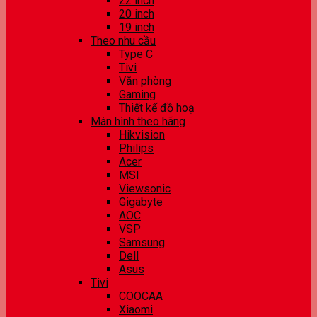
22 inch
20 inch
19 inch
Theo nhu cầu
Type C
Tivi
Văn phòng
Gaming
Thiết kế đồ hoạ
Màn hình theo hãng
Hikvision
Philips
Acer
MSI
Viewsonic
Gigabyte
AOC
VSP
Samsung
Dell
Asus
Tivi
COOCAA
Xiaomi