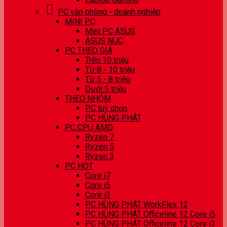
PC văn phòng - doanh nghiệp
MINI PC
Mini PC ASUS
ASUS NUC
PC THEO GIÁ
Trên 10 triệu
Từ 8 - 10 triệu
Từ 5 - 8 triệu
Dưới 5 triệu
THEO NHÓM
PC tuỳ chọn
PC HÙNG PHÁT
PC CPU AMD
Ryzen 7
Ryzen 5
Ryzen 3
PC HOT
Core i7
Core i5
Core i3
PC HÙNG PHÁT WorkFlex 12
PC HÙNG PHÁT Officeline 12 Core i5
PC HÙNG PHÁT Officeline 12 Core i3