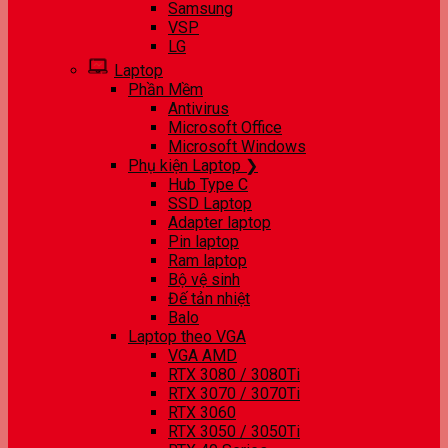
Samsung
VSP
LG
Laptop
Phần Mềm
Antivirus
Microsoft Office
Microsoft Windows
Phụ kiện Laptop ❯
Hub Type C
SSD Laptop
Adapter laptop
Pin laptop
Ram laptop
Bộ vệ sinh
Đế tản nhiệt
Balo
Laptop theo VGA
VGA AMD
RTX 3080 / 3080Ti
RTX 3070 / 3070Ti
RTX 3060
RTX 3050 / 3050Ti