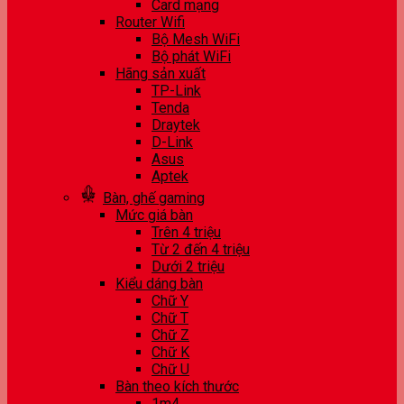
Card mạng
Router Wifi
Bộ Mesh WiFi
Bộ phát WiFi
Hãng sản xuất
TP-Link
Tenda
Draytek
D-Link
Asus
Aptek
Bàn, ghế gaming
Mức giá bàn
Trên 4 triệu
Từ 2 đến 4 triệu
Dưới 2 triệu
Kiểu dáng bàn
Chữ Y
Chữ T
Chữ Z
Chữ K
Chữ U
Bàn theo kích thước
1m4