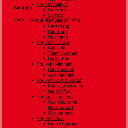
Phụ kiện Máy in
Giỏ hàng
Cụm mực
Lọ mực
Chưa có sản phẩm trong giỏ hàng.
Phụ kiện Mạng
Card mạng
Cáp mạng
Đầu mạng
Phụ kiện Ổ cứng
Cáp sata
Thanh tản nhiệt
Caddy Bay
Phụ kiện Màn hình
Cáp màn hình
Arm màn hình
Phụ kiện VGA & Nguồn
Cáp nguồn nối dài
Giá đỡ VGA
Phụ kiện Tản nhiệt
Hub điều khiển
Gông socket
Keo tản nhiệt
Phụ kiện Gear
Giá đỡ tai nghe