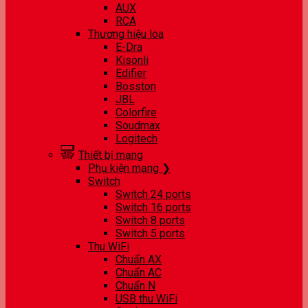
AUX
RCA
Thương hiệu loa
E-Dra
Kisonli
Edifier
Bosston
JBL
Colorfire
Soudmax
Logitech
Thiết bị mạng
Phụ kiện mạng ❯
Switch
Switch 24 ports
Switch 16 ports
Switch 8 ports
Switch 5 ports
Thu WiFi
Chuẩn AX
Chuẩn AC
Chuẩn N
USB thu WiFi