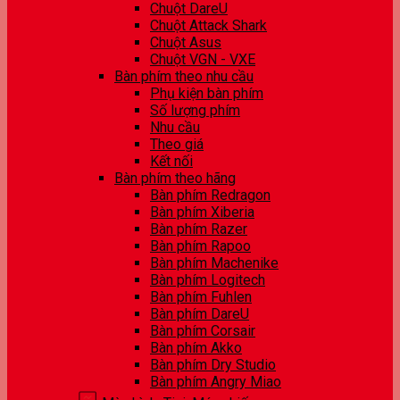
Chuột DareU
Chuột Attack Shark
Chuột Asus
Chuột VGN - VXE
Bàn phím theo nhu cầu
Phụ kiện bàn phím
Số lượng phím
Nhu cầu
Theo giá
Kết nối
Bàn phím theo hãng
Bàn phím Redragon
Bàn phím Xiberia
Bàn phím Razer
Bàn phím Rapoo
Bàn phím Machenike
Bàn phím Logitech
Bàn phím Fuhlen
Bàn phím DareU
Bàn phím Corsair
Bàn phím Akko
Bàn phím Dry Studio
Bàn phím Angry Miao