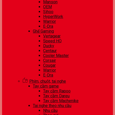
Manson
OEM
Sihoo
HyperWork
Warrior
E-Dra
Ghế Gaming
Vertagear
Speed HQ
Ducky
Centaur
Cooler Master
Corsair
Cougar
Warrior
E-Dra
Phím, chuột, tai nghe
Tay cầm game
Tay cầm Rapoo
Tay cầm Dareu
Tay cầm Machenike
Tai nghe theo nhu cầu
Nhu cầu