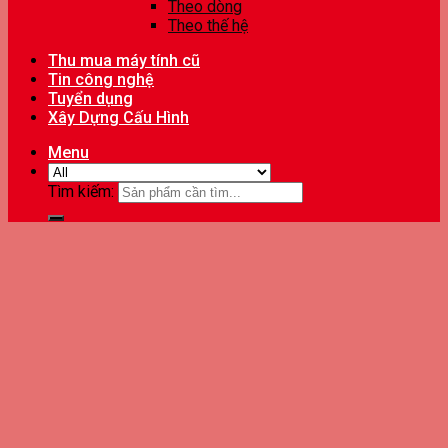
Theo dòng
Theo thế hệ
Thu mua máy tính cũ
Tin công nghệ
Tuyển dụng
Xây Dựng Cấu Hình
Menu
Tìm kiếm: