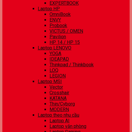
EXPERTBOOK
Laptop HP
OmniBook
ENVY
Probook
VICTUS / OMEN
Pavilion
HP 14 / HP 15
Laptop LENOVO
YOGA
IDEAPAD
Thinkpad / Thinkbook
LOQ
LEGION
Laptop MSI
Vector
Crosshair
KATANA
Thin/Cyborg
MODERN
Laptop theo nhu cầu
Laptop AI
Laptop văn phòng
Laptop Gaming