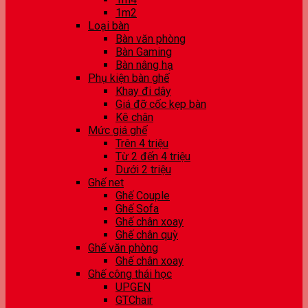
1m2
Loại bàn
Bàn văn phòng
Bàn Gaming
Bàn nâng hạ
Phụ kiện bàn ghế
Khay đi dây
Giá đỡ cốc kẹp bàn
Kê chân
Mức giá ghế
Trên 4 triệu
Từ 2 đến 4 triệu
Dưới 2 triệu
Ghế net
Ghế Couple
Ghế Sofa
Ghế chân xoay
Ghế chân quỳ
Ghế văn phòng
Ghế chân xoay
Ghế công thái học
UPGEN
GTChair