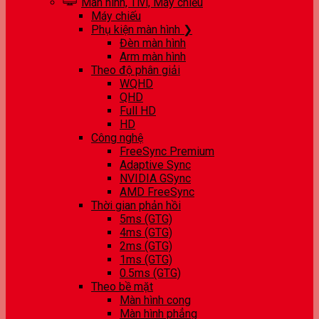
Màn hình, Tivi, Máy chiếu
Máy chiếu
Phụ kiện màn hình ❯
Đèn màn hình
Arm màn hình
Theo độ phân giải
WQHD
QHD
Full HD
HD
Công nghệ
FreeSync Premium
Adaptive Sync
NVIDIA GSync
AMD FreeSync
Thời gian phản hồi
5ms (GTG)
4ms (GTG)
2ms (GTG)
1ms (GTG)
0.5ms (GTG)
Theo bề mặt
Màn hình cong
Màn hình phẳng