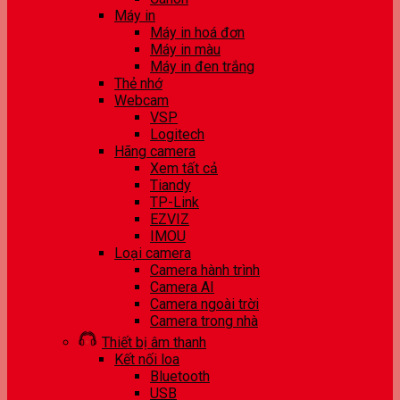
Máy in
Máy in hoá đơn
Máy in màu
Máy in đen trắng
Thẻ nhớ
Webcam
VSP
Logitech
Hãng camera
Xem tất cả
Tiandy
TP-Link
EZVIZ
IMOU
Loại camera
Camera hành trình
Camera AI
Camera ngoài trời
Camera trong nhà
Thiết bị âm thanh
Kết nối loa
Bluetooth
USB