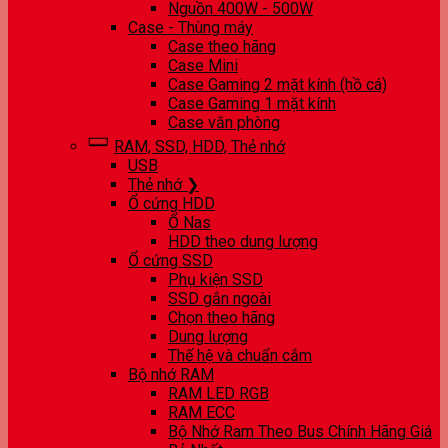
Nguồn 400W - 500W
Case - Thùng máy
Case theo hãng
Case Mini
Case Gaming 2 mặt kính (hồ cá)
Case Gaming 1 mặt kính
Case văn phòng
RAM, SSD, HDD, Thẻ nhớ
USB
Thẻ nhớ ❯
Ổ cứng HDD
Ổ Nas
HDD theo dung lượng
Ổ cứng SSD
Phụ kiện SSD
SSD gắn ngoài
Chọn theo hãng
Dung lượng
Thế hệ và chuẩn cắm
Bộ nhớ RAM
RAM LED RGB
RAM ECC
Bộ Nhớ Ram Theo Bus Chính Hãng Giá