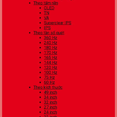
Theo tấm nền
OLED
TN
VA
Superclear IPS
IPS
Theo tần số quét
360 Hz
240 Hz
180 Hz
170 Hz
165 Hz
144 Hz
120 Hz
100 Hz
75 Hz
60 Hz
Theo kích thước
49 inch
34 inch
32 inch
27 inch
24 inch