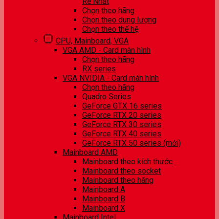
Rẻ Nhất
Chọn theo hãng
Chọn theo dung lượng
Chọn theo thế hệ
CPU, Mainboard, VGA
VGA AMD - Card màn hình
Chọn theo hãng
RX series
VGA NVIDIA - Card màn hình
Chọn theo hãng
Quadro Series
GeForce GTX 16 series
GeForce RTX 20 series
GeForce RTX 30 series
GeForce RTX 40 series
GeForce RTX 50 series (mới)
Mainboard AMD
Mainboard theo kích thước
Mainboard theo socket
Mainboard theo hãng
Mainboard A
Mainboard B
Mainboard X
Mainboard Intel