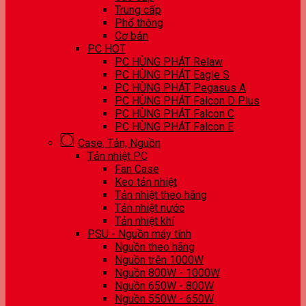
Trung cấp
Phổ thông
Cơ bản
PC HOT
PC HÙNG PHÁT Relaw
PC HÙNG PHÁT Eagle S
PC HÙNG PHÁT Pegasus A
PC HÙNG PHÁT Falcon D Plus
PC HÙNG PHÁT Falcon C
PC HÙNG PHÁT Falcon E
Case, Tản, Nguồn
Tản nhiệt PC
Fan Case
Keo tản nhiệt
Tản nhiệt theo hãng
Tản nhiệt nước
Tản nhiệt khí
PSU - Nguồn máy tính
Nguồn theo hãng
Nguồn trên 1000W
Nguồn 800W - 1000W
Nguồn 650W - 800W
Nguồn 550W - 650W