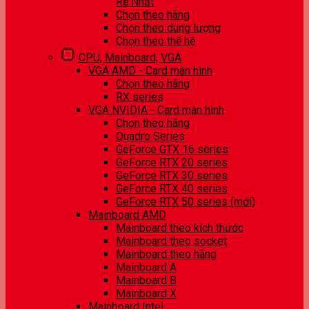
Rẻ Nhất
Chọn theo hãng
Chọn theo dung lượng
Chọn theo thế hệ
CPU, Mainboard, VGA
VGA AMD - Card màn hình
Chọn theo hãng
RX series
VGA NVIDIA - Card màn hình
Chọn theo hãng
Quadro Series
GeForce GTX 16 series
GeForce RTX 20 series
GeForce RTX 30 series
GeForce RTX 40 series
GeForce RTX 50 series (mới)
Mainboard AMD
Mainboard theo kích thước
Mainboard theo socket
Mainboard theo hãng
Mainboard A
Mainboard B
Mainboard X
Mainboard Intel