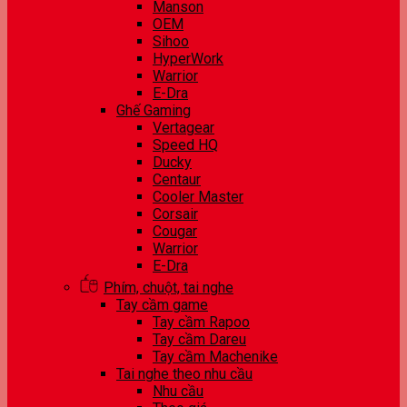
Manson
OEM
Sihoo
HyperWork
Warrior
E-Dra
Ghế Gaming
Vertagear
Speed HQ
Ducky
Centaur
Cooler Master
Corsair
Cougar
Warrior
E-Dra
Phím, chuột, tai nghe
Tay cầm game
Tay cầm Rapoo
Tay cầm Dareu
Tay cầm Machenike
Tai nghe theo nhu cầu
Nhu cầu