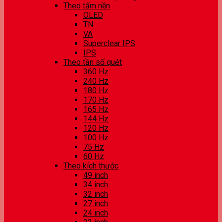
Theo tấm nền
OLED
TN
VA
Superclear IPS
IPS
Theo tần số quét
360 Hz
240 Hz
180 Hz
170 Hz
165 Hz
144 Hz
120 Hz
100 Hz
75 Hz
60 Hz
Theo kích thước
49 inch
34 inch
32 inch
27 inch
24 inch