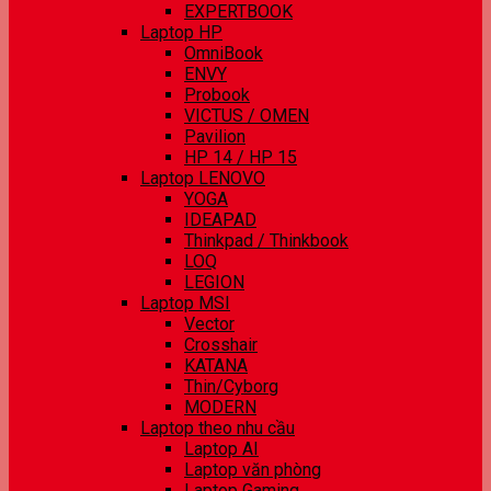
EXPERTBOOK
Laptop HP
OmniBook
ENVY
Probook
VICTUS / OMEN
Pavilion
HP 14 / HP 15
Laptop LENOVO
YOGA
IDEAPAD
Thinkpad / Thinkbook
LOQ
LEGION
Laptop MSI
Vector
Crosshair
KATANA
Thin/Cyborg
MODERN
Laptop theo nhu cầu
Laptop AI
Laptop văn phòng
Laptop Gaming