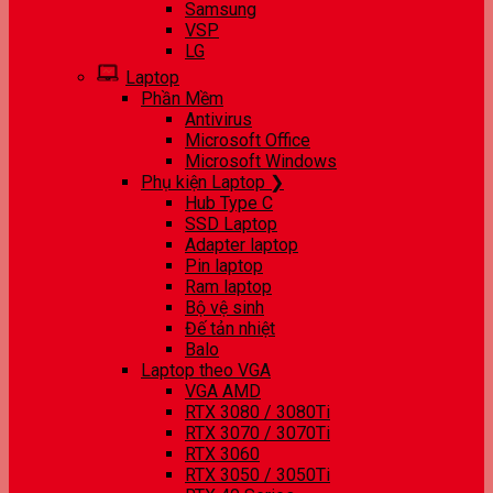
Samsung
VSP
LG
Laptop
Phần Mềm
Antivirus
Microsoft Office
Microsoft Windows
Phụ kiện Laptop ❯
Hub Type C
SSD Laptop
Adapter laptop
Pin laptop
Ram laptop
Bộ vệ sinh
Đế tản nhiệt
Balo
Laptop theo VGA
VGA AMD
RTX 3080 / 3080Ti
RTX 3070 / 3070Ti
RTX 3060
RTX 3050 / 3050Ti