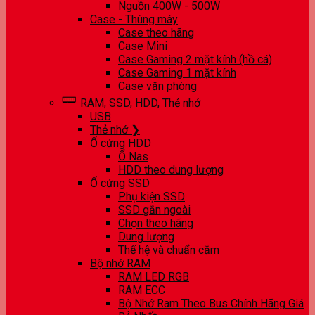
Nguồn 400W - 500W
Case - Thùng máy
Case theo hãng
Case Mini
Case Gaming 2 mặt kính (hồ cá)
Case Gaming 1 mặt kính
Case văn phòng
RAM, SSD, HDD, Thẻ nhớ
USB
Thẻ nhớ ❯
Ổ cứng HDD
Ổ Nas
HDD theo dung lượng
Ổ cứng SSD
Phụ kiện SSD
SSD gắn ngoài
Chọn theo hãng
Dung lượng
Thế hệ và chuẩn cắm
Bộ nhớ RAM
RAM LED RGB
RAM ECC
Bộ Nhớ Ram Theo Bus Chính Hãng Giá