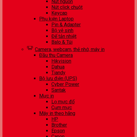
Nút nguồn
Nút click chuột
Keycap
Phụ kiện Laptop
Pin & Adapter
Bộ vệ sinh
Đế tản nhiệt
Balo & Túi
Camera, webcam, thẻ nhớ, máy in
Đầu thu Camera
Hikvision
Dahua
Tiandy
Bộ lưu điện (UPS)
Cyber Power
Santak
Mực in
Lọ mực đổ
Cụm mực
Máy in theo hãng
HP
Brother
Epson
Canon