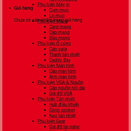
Phụ kiện Máy in
Giỏ hàng
Cụm mực
Lọ mực
Chưa có sản phẩm trong giỏ hàng.
Phụ kiện Mạng
Card mạng
Cáp mạng
Đầu mạng
Phụ kiện Ổ cứng
Cáp sata
Thanh tản nhiệt
Caddy Bay
Phụ kiện Màn hình
Cáp màn hình
Arm màn hình
Phụ kiện VGA & Nguồn
Cáp nguồn nối dài
Giá đỡ VGA
Phụ kiện Tản nhiệt
Hub điều khiển
Gông socket
Keo tản nhiệt
Phụ kiện Gear
Giá đỡ tai nghe