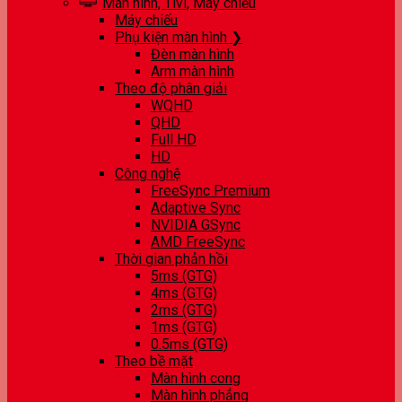
Màn hình, Tivi, Máy chiếu
Máy chiếu
Phụ kiện màn hình ❯
Đèn màn hình
Arm màn hình
Theo độ phân giải
WQHD
QHD
Full HD
HD
Công nghệ
FreeSync Premium
Adaptive Sync
NVIDIA GSync
AMD FreeSync
Thời gian phản hồi
5ms (GTG)
4ms (GTG)
2ms (GTG)
1ms (GTG)
0.5ms (GTG)
Theo bề mặt
Màn hình cong
Màn hình phẳng