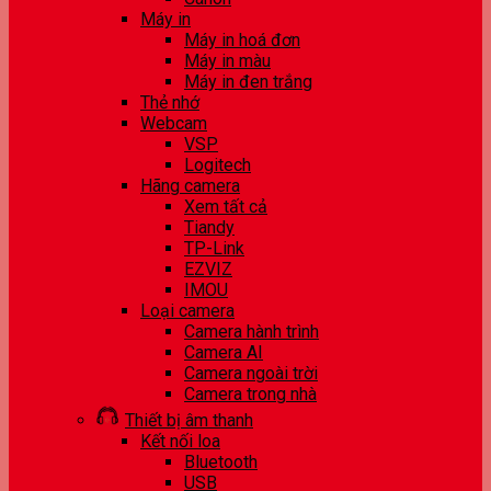
Máy in
Máy in hoá đơn
Máy in màu
Máy in đen trắng
Thẻ nhớ
Webcam
VSP
Logitech
Hãng camera
Xem tất cả
Tiandy
TP-Link
EZVIZ
IMOU
Loại camera
Camera hành trình
Camera AI
Camera ngoài trời
Camera trong nhà
Thiết bị âm thanh
Kết nối loa
Bluetooth
USB