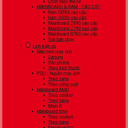
Chọn theo thế hệ
MAINBOARD & RAM - CAO CẤP
Ram DDR4 cao cấp
Ram DDR5 cao cấp
Mainboard Z890 cao cấp
Mainboard Z790 cao cấp
Mainboard B760 cao cấp
Top bán chạy
Linh kiện cũ
Màn hình máy tính
Gaming
Văn phòng
Theo kích thước
PSU - Nguồn máy tính
Theo hãng
Theo công suất
Mainboard AMD
Theo socket
Theo hãng
Main B
Mainboard Intel
Theo socket
Theo hãng
Mainboard H