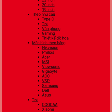
22 inch
20 inch
19 inch
Theo nhu cầu
Type C
Tivi
Văn phòng
Gaming
Thiết kế đồ hoạ
Màn hình theo hãng
Hikvision
Philips
Acer
MSI
Viewsonic
Gigabyte
AOC
VSP
Samsung
Dell
Asus
Tivi
COOCAA
Xiaomi