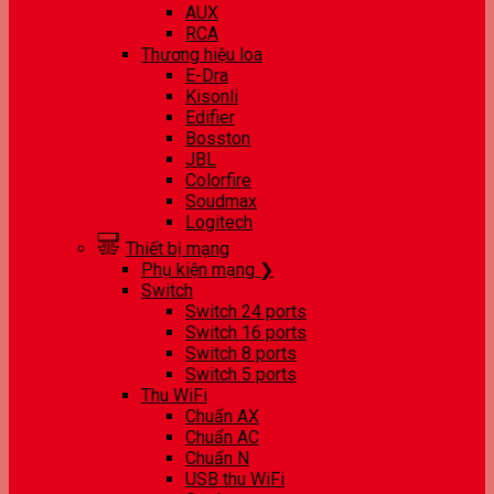
AUX
RCA
Thương hiệu loa
E-Dra
Kisonli
Edifier
Bosston
JBL
Colorfire
Soudmax
Logitech
Thiết bị mạng
Phụ kiện mạng ❯
Switch
Switch 24 ports
Switch 16 ports
Switch 8 ports
Switch 5 ports
Thu WiFi
Chuẩn AX
Chuẩn AC
Chuẩn N
USB thu WiFi