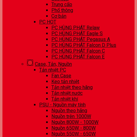
Trung cấp
Phổ thông
Cơ bản
PC HOT
PC HÙNG PHÁT Relaw
PC HÙNG PHÁT Eagle S
PC HÙNG PHÁT Pegasus A
PC HÙNG PHÁT Falcon D Plus
PC HÙNG PHÁT Falcon C
PC HÙNG PHÁT Falcon E
Case, Tản, Nguồn
Tản nhiệt PC
Fan Case
Keo tản nhiệt
Tản nhiệt theo hãng
Tản nhiệt nước
Tản nhiệt khí
PSU - Nguồn máy tính
Nguồn theo hãng
Nguồn trên 1000W
Nguồn 800W - 1000W
Nguồn 650W - 800W
Nguồn 550W - 650W