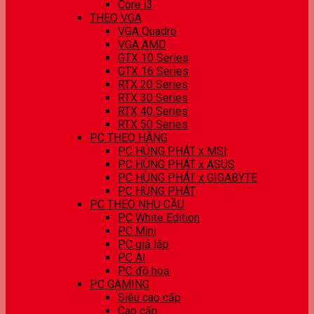
Core i3
THEO VGA
VGA Quadro
VGA AMD
GTX 10 Series
GTX 16 Series
RTX 20 Series
RTX 30 Series
RTX 40 Series
RTX 50 Series
PC THEO HÃNG
PC HÙNG PHÁT x MSI
PC HÙNG PHÁT x ASUS
PC HÙNG PHÁT x GIGABYTE
PC HÙNG PHÁT
PC THEO NHU CẦU
PC White Edition
PC Mini
PC giả lập
PC AI
PC đồ hoạ
PC GAMING
Siêu cao cấp
Cao cấp