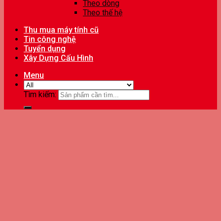
Theo dòng
Theo thế hệ
Thu mua máy tính cũ
Tin công nghệ
Tuyển dụng
Xây Dựng Cấu Hình
Menu
Tìm kiếm: