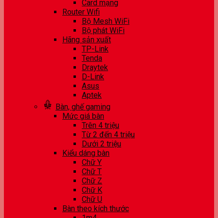
Card mạng
Router Wifi
Bộ Mesh WiFi
Bộ phát WiFi
Hãng sản xuất
TP-Link
Tenda
Draytek
D-Link
Asus
Aptek
Bàn, ghế gaming
Mức giá bàn
Trên 4 triệu
Từ 2 đến 4 triệu
Dưới 2 triệu
Kiểu dáng bàn
Chữ Y
Chữ T
Chữ Z
Chữ K
Chữ U
Bàn theo kích thước
1m4