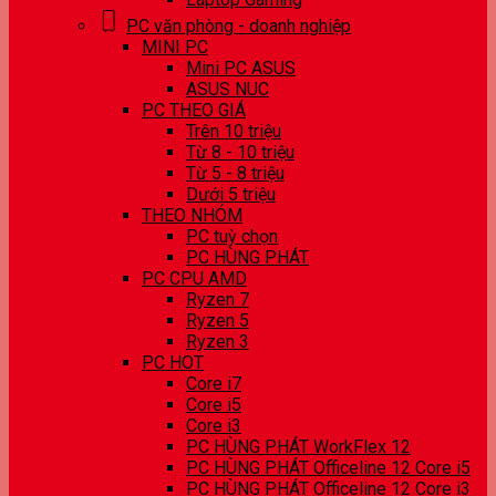
PC văn phòng - doanh nghiệp
MINI PC
Mini PC ASUS
ASUS NUC
PC THEO GIÁ
Trên 10 triệu
Từ 8 - 10 triệu
Từ 5 - 8 triệu
Dưới 5 triệu
THEO NHÓM
PC tuỳ chọn
PC HÙNG PHÁT
PC CPU AMD
Ryzen 7
Ryzen 5
Ryzen 3
PC HOT
Core i7
Core i5
Core i3
PC HÙNG PHÁT WorkFlex 12
PC HÙNG PHÁT Officeline 12 Core i5
PC HÙNG PHÁT Officeline 12 Core i3