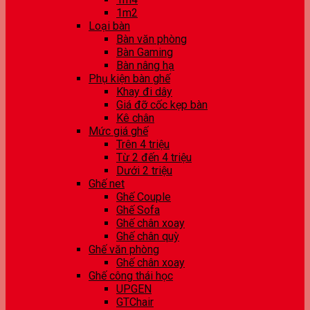
1m2
Loại bàn
Bàn văn phòng
Bàn Gaming
Bàn nâng hạ
Phụ kiện bàn ghế
Khay đi dây
Giá đỡ cốc kẹp bàn
Kê chân
Mức giá ghế
Trên 4 triệu
Từ 2 đến 4 triệu
Dưới 2 triệu
Ghế net
Ghế Couple
Ghế Sofa
Ghế chân xoay
Ghế chân quỳ
Ghế văn phòng
Ghế chân xoay
Ghế công thái học
UPGEN
GTChair