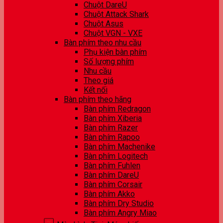
Chuột DareU
Chuột Attack Shark
Chuột Asus
Chuột VGN - VXE
Bàn phím theo nhu cầu
Phụ kiện bàn phím
Số lượng phím
Nhu cầu
Theo giá
Kết nối
Bàn phím theo hãng
Bàn phím Redragon
Bàn phím Xiberia
Bàn phím Razer
Bàn phím Rapoo
Bàn phím Machenike
Bàn phím Logitech
Bàn phím Fuhlen
Bàn phím DareU
Bàn phím Corsair
Bàn phím Akko
Bàn phím Dry Studio
Bàn phím Angry Miao