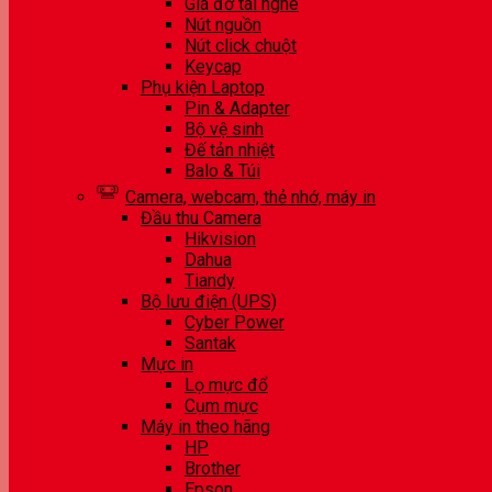
Giá đỡ tai nghe
Nút nguồn
Nút click chuột
Keycap
Phụ kiện Laptop
Pin & Adapter
Bộ vệ sinh
Đế tản nhiệt
Balo & Túi
Camera, webcam, thẻ nhớ, máy in
Đầu thu Camera
Hikvision
Dahua
Tiandy
Bộ lưu điện (UPS)
Cyber Power
Santak
Mực in
Lọ mực đổ
Cụm mực
Máy in theo hãng
HP
Brother
Epson