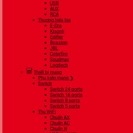
USB
AUX
RCA
Thương hiệu loa
E-Dra
Kisonli
Edifier
Bosston
JBL
Colorfire
Soudmax
Logitech
Thiết bị mạng
Phụ kiện mạng ❯
Switch
Switch 24 ports
Switch 16 ports
Switch 8 ports
Switch 5 ports
Thu WiFi
Chuẩn AX
Chuẩn AC
Chuẩn N