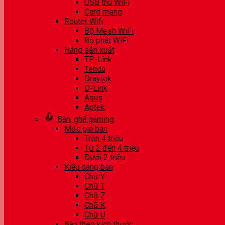
USB thu WiFi
Card mạng
Router Wifi
Bộ Mesh WiFi
Bộ phát WiFi
Hãng sản xuất
TP-Link
Tenda
Draytek
D-Link
Asus
Aptek
Bàn, ghế gaming
Mức giá bàn
Trên 4 triệu
Từ 2 đến 4 triệu
Dưới 2 triệu
Kiểu dáng bàn
Chữ Y
Chữ T
Chữ Z
Chữ K
Chữ U
Bàn theo kích thước