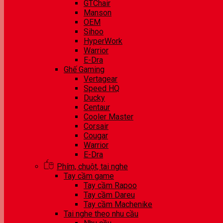
GTChair
Manson
OEM
Sihoo
HyperWork
Warrior
E-Dra
Ghế Gaming
Vertagear
Speed HQ
Ducky
Centaur
Cooler Master
Corsair
Cougar
Warrior
E-Dra
Phím, chuột, tai nghe
Tay cầm game
Tay cầm Rapoo
Tay cầm Dareu
Tay cầm Machenike
Tai nghe theo nhu cầu