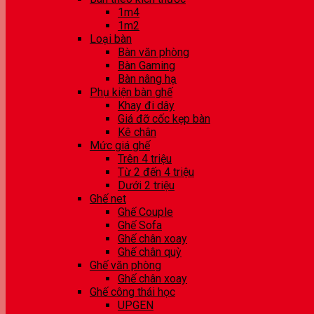
1m4
1m2
Loại bàn
Bàn văn phòng
Bàn Gaming
Bàn nâng hạ
Phụ kiện bàn ghế
Khay đi dây
Giá đỡ cốc kẹp bàn
Kê chân
Mức giá ghế
Trên 4 triệu
Từ 2 đến 4 triệu
Dưới 2 triệu
Ghế net
Ghế Couple
Ghế Sofa
Ghế chân xoay
Ghế chân quỳ
Ghế văn phòng
Ghế chân xoay
Ghế công thái học
UPGEN