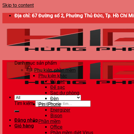
Skip to content
Địa chỉ: 67 Đường số 2, Phường Thủ Đức, Tp. Hồ Chí M
Danh mục sản phẩm
Phụ kiện, phần mềm
Phụ kiện khác
Củ sạc
Đế sạc
Sạc dự phòng
Đèn
Tìm kiếm:
Pin iPhone
Energizer
Bison
Đăng nhập
Phần mềm
Giỏ hàng
Office
Phần mềm diệt Virus