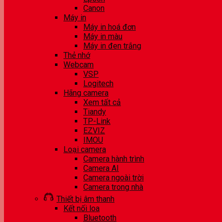
Canon
Máy in
Máy in hoá đơn
Máy in màu
Máy in đen trắng
Thẻ nhớ
Webcam
VSP
Logitech
Hãng camera
Xem tất cả
Tiandy
TP-Link
EZVIZ
IMOU
Loại camera
Camera hành trình
Camera AI
Camera ngoài trời
Camera trong nhà
Thiết bị âm thanh
Kết nối loa
Bluetooth