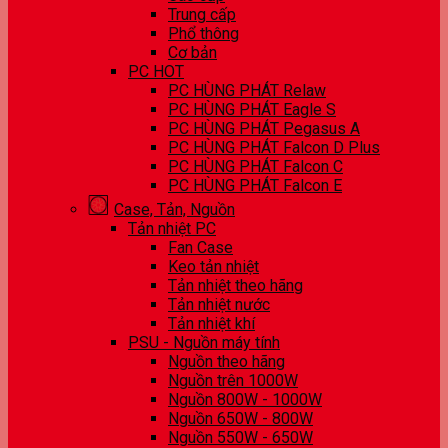
Trung cấp
Phổ thông
Cơ bản
PC HOT
PC HÙNG PHÁT Relaw
PC HÙNG PHÁT Eagle S
PC HÙNG PHÁT Pegasus A
PC HÙNG PHÁT Falcon D Plus
PC HÙNG PHÁT Falcon C
PC HÙNG PHÁT Falcon E
Case, Tản, Nguồn
Tản nhiệt PC
Fan Case
Keo tản nhiệt
Tản nhiệt theo hãng
Tản nhiệt nước
Tản nhiệt khí
PSU - Nguồn máy tính
Nguồn theo hãng
Nguồn trên 1000W
Nguồn 800W - 1000W
Nguồn 650W - 800W
Nguồn 550W - 650W