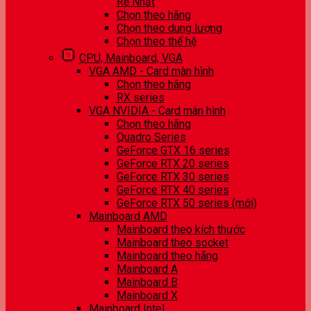
Rẻ Nhất
Chọn theo hãng
Chọn theo dung lượng
Chọn theo thế hệ
CPU, Mainboard, VGA
VGA AMD - Card màn hình
Chọn theo hãng
RX series
VGA NVIDIA - Card màn hình
Chọn theo hãng
Quadro Series
GeForce GTX 16 series
GeForce RTX 20 series
GeForce RTX 30 series
GeForce RTX 40 series
GeForce RTX 50 series (mới)
Mainboard AMD
Mainboard theo kích thước
Mainboard theo socket
Mainboard theo hãng
Mainboard A
Mainboard B
Mainboard X
Mainboard Intel