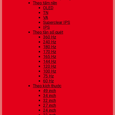
Theo tấm nền
OLED
TN
VA
Superclear IPS
IPS
Theo tần số quét
360 Hz
240 Hz
180 Hz
170 Hz
165 Hz
144 Hz
120 Hz
100 Hz
75 Hz
60 Hz
Theo kích thước
49 inch
34 inch
32 inch
27 inch
24 inch