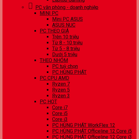
PC văn phòng - doanh nghiệp
MINI PC
Mini PC ASUS
ASUS NUC
PC THEO GIÁ
Trên 10 triệu
Từ 8 - 10 triệu
Từ 5 - 8 triệu
Dưới 5 triệu
THEO NHÓM
PC tuỳ chọn
PC HÙNG PHÁT
PC CPU AMD
Ryzen 7
Ryzen 5
Ryzen 3
PC HOT
Core i7
Core i5
Core i3
PC HÙNG PHÁT WorkFlex 12
PC HÙNG PHÁT Officeline 12 Core i5
PC HÙNG PHÁT Officeline 12 Core i3