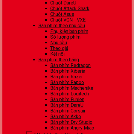
Chuột DareU
Chuột Attack Shark
Chuột Asus
Chuột VGN - VXE
Bàn phím theo nhu cầu
Phụ kiện bàn phím
Số lượng phím
Nhu cầu
Theo giá
Kết nối
Bàn phím theo hãng
Bàn phím Redragon
Bàn phím Xiberia
Bàn phím Razer
Bàn phím Rapoo
Bàn phím Machenike
Bàn phím Logitech
Bàn phím Fuhlen
Bàn phím DareU
Bàn phím Corsair
Bàn phím Akko
Bàn phím Dry Studio
Bàn phím Angry Miao