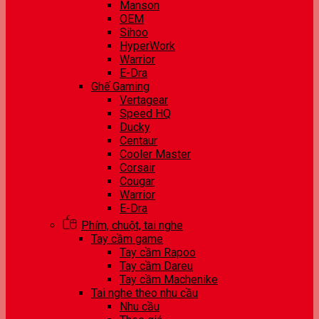
Manson
OEM
Sihoo
HyperWork
Warrior
E-Dra
Ghế Gaming
Vertagear
Speed HQ
Ducky
Centaur
Cooler Master
Corsair
Cougar
Warrior
E-Dra
Phím, chuột, tai nghe
Tay cầm game
Tay cầm Rapoo
Tay cầm Dareu
Tay cầm Machenike
Tai nghe theo nhu cầu
Nhu cầu