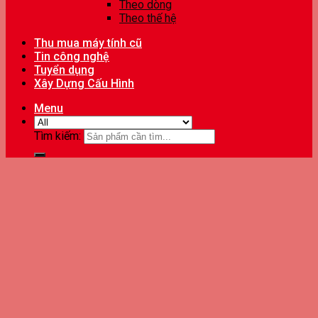
Theo dòng
Theo thế hệ
Thu mua máy tính cũ
Tin công nghệ
Tuyển dụng
Xây Dựng Cấu Hình
Menu
Tìm kiếm: