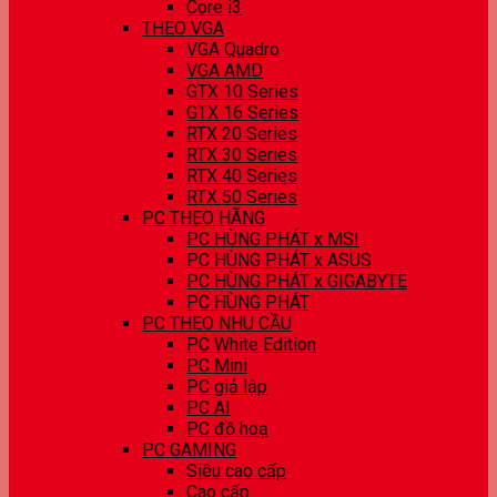
Core i3
THEO VGA
VGA Quadro
VGA AMD
GTX 10 Series
GTX 16 Series
RTX 20 Series
RTX 30 Series
RTX 40 Series
RTX 50 Series
PC THEO HÃNG
PC HÙNG PHÁT x MSI
PC HÙNG PHÁT x ASUS
PC HÙNG PHÁT x GIGABYTE
PC HÙNG PHÁT
PC THEO NHU CẦU
PC White Edition
PC Mini
PC giả lập
PC AI
PC đồ hoạ
PC GAMING
Siêu cao cấp
Cao cấp