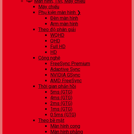
Màn hình, Tivi, Máy chiếu
Máy chiếu
Phụ kiện màn hình ❯
Đèn màn hình
Arm màn hình
Theo độ phân giải
WQHD
QHD
Full HD
HD
Công nghệ
FreeSync Premium
Adaptive Sync
NVIDIA GSync
AMD FreeSync
Thời gian phản hồi
5ms (GTG)
4ms (GTG)
2ms (GTG)
1ms (GTG)
0.5ms (GTG)
Theo bề mặt
Màn hình cong
Màn hình phẳng