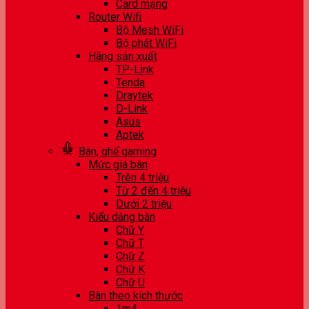
Card mạng
Router Wifi
Bộ Mesh WiFi
Bộ phát WiFi
Hãng sản xuất
TP-Link
Tenda
Draytek
D-Link
Asus
Aptek
Bàn, ghế gaming
Mức giá bàn
Trên 4 triệu
Từ 2 đến 4 triệu
Dưới 2 triệu
Kiểu dáng bàn
Chữ Y
Chữ T
Chữ Z
Chữ K
Chữ U
Bàn theo kích thước
1m4