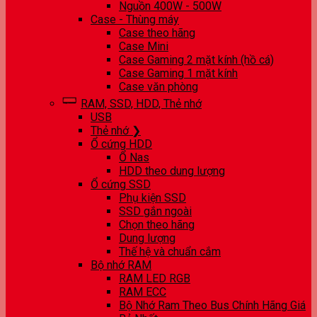
Nguồn 400W - 500W
Case - Thùng máy
Case theo hãng
Case Mini
Case Gaming 2 mặt kính (hồ cá)
Case Gaming 1 mặt kính
Case văn phòng
RAM, SSD, HDD, Thẻ nhớ
USB
Thẻ nhớ ❯
Ổ cứng HDD
Ổ Nas
HDD theo dung lượng
Ổ cứng SSD
Phụ kiện SSD
SSD gắn ngoài
Chọn theo hãng
Dung lượng
Thế hệ và chuẩn cắm
Bộ nhớ RAM
RAM LED RGB
RAM ECC
Bộ Nhớ Ram Theo Bus Chính Hãng Giá