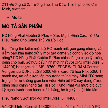
211 Đường số 2, Trường Thọ, Thủ Đức, Thành phố Hồ Chí
Minh, Vietnam
Mô tả
MÔ TẢ SẢN PHẨM
PC Hùng Phát Goblin S Plus – Sức Mạnh Đỉnh Cao, Tối Ưu
Hiệu Năng Cho Game Thủ Và Đồ Họa
Bạn đang tìm kiếm một bộ PC mạnh mẽ, gọn gàng nhưng vẫn
đảm bảo khả năng xử lý mọi tựa game và công việc đồ họa
nặng? PC Hùng Phát Goblin S Plus chính là lựa chọn lý tưởng
dành cho bạn. Sở hữu cấu hình mới nhất với CPU Intel Core i5
14400F, bo mạch chủ MSI B760I EDGE WIFI, RAM Corsair
Vengeance DDR5 32GB 6000MHz, card đồ họa RTX 5060 Ti
mạnh mẽ, tất cả được lắp ráp trong thùng máy Mini-ITX sang
trọng, tối ưu không gian làm việc. Hiện bộ PC này đang được
phân phối chính hãng tại Tin Học Hùng Phát với mức giá cực
kỳ cạnh tranh, bảo hành chính hãng, hỗ trợ kỹ thuật tận tâm.
Hiệu Năng Vượt Trội Với Intel Core i5 14400F
Với CPU Intel Core i5 14400F thuộc thế hệ mới nhất, bộ PC