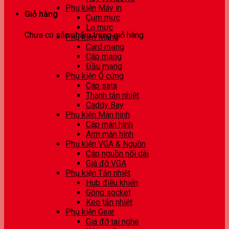
Phụ kiện Máy in
Giỏ hàng
Cụm mực
Lọ mực
Chưa có sản phẩm trong giỏ hàng.
Phụ kiện Mạng
Card mạng
Cáp mạng
Đầu mạng
Phụ kiện Ổ cứng
Cáp sata
Thanh tản nhiệt
Caddy Bay
Phụ kiện Màn hình
Cáp màn hình
Arm màn hình
Phụ kiện VGA & Nguồn
Cáp nguồn nối dài
Giá đỡ VGA
Phụ kiện Tản nhiệt
Hub điều khiển
Gông socket
Keo tản nhiệt
Phụ kiện Gear
Giá đỡ tai nghe