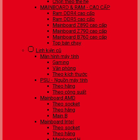
Chọn theo thế hệ
MAINBOARD & RAM - CAO CẤP
Ram DDR4 cao cấp
Ram DDR5 cao cấp
Mainboard Z890 cao cấp
Mainboard Z790 cao cấp
Mainboard B760 cao cấp
Top bán chạy
Linh kiện cũ
Màn hình máy tính
Gaming
Văn phòng
Theo kích thước
PSU - Nguồn máy tính
Theo hãng
Theo công suất
Mainboard AMD
Theo socket
Theo hãng
Main B
Mainboard Intel
Theo socket
Theo hãng
Mainboard H