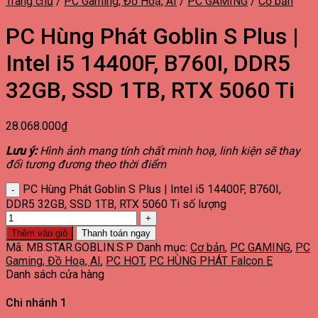
Trang chủ
/
PC Gaming, Đồ Hoạ, AI
/
PC GAMING
/
Cơ bản
PC Hùng Phát Goblin S Plus |
Intel i5 14400F, B760I, DDR5
32GB, SSD 1TB, RTX 5060 Ti
28.068.000
₫
Lưu ý:
Hình ảnh mang tính chất minh hoạ, linh kiện sẽ thay
đổi tương đương theo thời điểm
PC Hùng Phát Goblin S Plus | Intel i5 14400F, B760I,
DDR5 32GB, SSD 1TB, RTX 5060 Ti số lượng
Thêm vào giỏ
Thanh toán ngay
Mã:
MB.STAR.GOBLIN.S.P
Danh mục:
Cơ bản
,
PC GAMING
,
PC
Gaming, Đồ Hoạ, AI
,
PC HOT
,
PC HÙNG PHÁT Falcon E
Danh sách cửa hàng
Chi nhánh 1