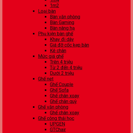
1m2
Loại bàn
Bàn văn phòng
Bàn Gaming
Bàn nâng hạ
Phụ kiện bàn ghế
Khay đi dây
Giá đỡ cốc kẹp bàn
Kê chân
Mức giá ghế
Trên 4 triệu
Từ 2 đến 4 triệu
Dưới 2 triệu
Ghế net
Ghế Couple
Ghế Sofa
Ghế chân xoay
Ghế chân quỳ
Ghế văn phòng
Ghế chân xoay
Ghế công thái học
UPGEN
GTChair