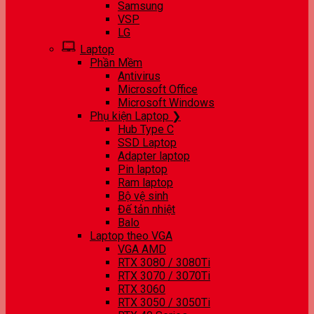
Samsung
VSP
LG
Laptop
Phần Mềm
Antivirus
Microsoft Office
Microsoft Windows
Phụ kiện Laptop ❯
Hub Type C
SSD Laptop
Adapter laptop
Pin laptop
Ram laptop
Bộ vệ sinh
Đế tản nhiệt
Balo
Laptop theo VGA
VGA AMD
RTX 3080 / 3080Ti
RTX 3070 / 3070Ti
RTX 3060
RTX 3050 / 3050Ti