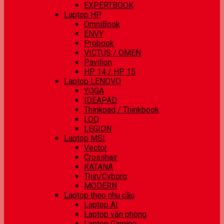
EXPERTBOOK
Laptop HP
OmniBook
ENVY
Probook
VICTUS / OMEN
Pavilion
HP 14 / HP 15
Laptop LENOVO
YOGA
IDEAPAD
Thinkpad / Thinkbook
LOQ
LEGION
Laptop MSI
Vector
Crosshair
KATANA
Thin/Cyborg
MODERN
Laptop theo nhu cầu
Laptop AI
Laptop văn phòng
Laptop Gaming