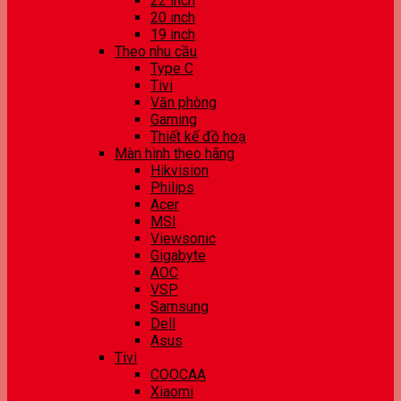
22 inch
20 inch
19 inch
Theo nhu cầu
Type C
Tivi
Văn phòng
Gaming
Thiết kế đồ hoạ
Màn hình theo hãng
Hikvision
Philips
Acer
MSI
Viewsonic
Gigabyte
AOC
VSP
Samsung
Dell
Asus
Tivi
COOCAA
Xiaomi