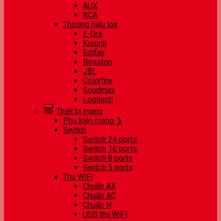
AUX
RCA
Thương hiệu loa
E-Dra
Kisonli
Edifier
Bosston
JBL
Colorfire
Soudmax
Logitech
Thiết bị mạng
Phụ kiện mạng ❯
Switch
Switch 24 ports
Switch 16 ports
Switch 8 ports
Switch 5 ports
Thu WiFi
Chuẩn AX
Chuẩn AC
Chuẩn N
USB thu WiFi