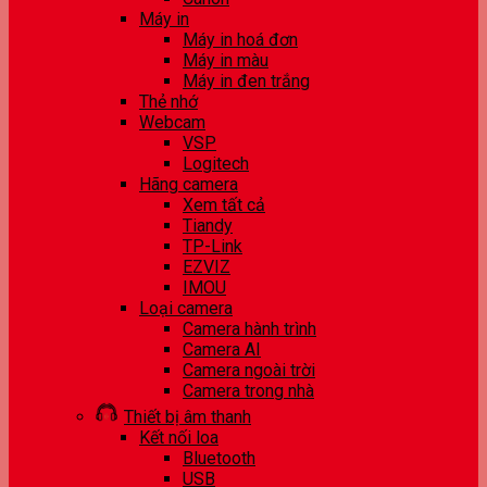
Máy in
Máy in hoá đơn
Máy in màu
Máy in đen trắng
Thẻ nhớ
Webcam
VSP
Logitech
Hãng camera
Xem tất cả
Tiandy
TP-Link
EZVIZ
IMOU
Loại camera
Camera hành trình
Camera AI
Camera ngoài trời
Camera trong nhà
Thiết bị âm thanh
Kết nối loa
Bluetooth
USB