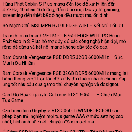
Hùng Phát Goblin S Plus mang đến tốc độ xử lý lên đến
4.7GHz, 10 nhân 16 luồng, đảm bảo mọi tác vụ từ gaming,
streaming đến thiết kế đồ họa đều mượt mà, ổn định.
Bo Mạch Chủ MSI MPG B760I EDGE WIFI – Kết Nối Tối Ưu
Trang bị mainboard MSI MPG B760I EDGE WIFI, PC Hùng
Phát Goblin S Plus hỗ trợ đầy đủ các công nghệ hiện đại, mở
rộng dễ dàng và kết nối mạng không dây tốc độ cao.
Ram Corsair Vengeance RGB DDR5 32GB 6000MHz – Sức
Mạnh Đa Nhiệm
Ram Corsair Vengeance RGB 32GB DDR5 6000MHz mang lại
băng thông vượt trội, tốc độ xử lý đa nhiệm nhanh chóng, đáp
ứng tốt nhu cầu của game thủ chuyên nghiệp và designer.
Card Đồ Họa Gigabyte GeForce RTX™ 5060 Ti – Chiến Mọi
Tựa Game
Card màn hình Gigabyte RTX 5060 Ti WINDFORCE 8G cho
phép bạn trải nghiệm mọi tựa game AAA ở mức setting cao
nhất, hình ảnh sắc nét, chuyển động mượt mà.