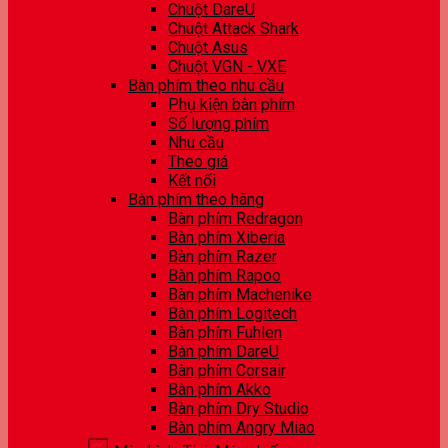
Chuột DareU
Chuột Attack Shark
Chuột Asus
Chuột VGN - VXE
Bàn phím theo nhu cầu
Phụ kiện bàn phím
Số lượng phím
Nhu cầu
Theo giá
Kết nối
Bàn phím theo hãng
Bàn phím Redragon
Bàn phím Xiberia
Bàn phím Razer
Bàn phím Rapoo
Bàn phím Machenike
Bàn phím Logitech
Bàn phím Fuhlen
Bàn phím DareU
Bàn phím Corsair
Bàn phím Akko
Bàn phím Dry Studio
Bàn phím Angry Miao