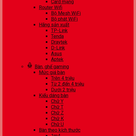
Card mạng
Router Wifi
Bộ Mesh WiFi
Bộ phát WiFi
Hãng sản xuất
TP-Link
Tenda
Draytek
D-Link
Asus
Aptek
Bàn, ghế gaming
Mức giá bàn
Trên 4 triệu
Từ 2 đến 4 triệu
Dưới 2 triệu
Kiểu dáng bàn
Chữ Y
Chữ T
Chữ Z
Chữ K
Chữ U
Bàn theo kích thước
1m4