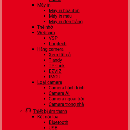
Máy in
Máy in hoá đơn
Máy in màu
Máy in đen trắng
Thẻ nhớ
Webcam
VSP
Logitech
Hãng camera
Xem tất cả
Tiandy
TP-Link
EZVIZ
IMOU
Loại camera
Camera hành trình
Camera AI
Camera ngoài trời
Camera trong nhà
Thiết bị âm thanh
Kết nối loa
Bluetooth
USB