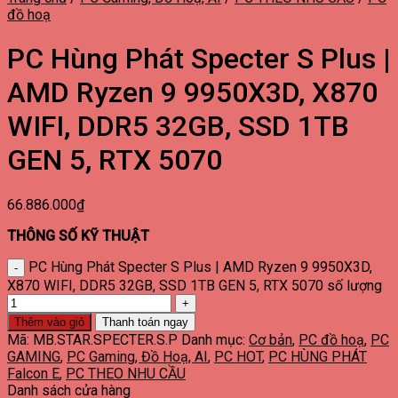
đồ hoạ
PC Hùng Phát Specter S Plus |
AMD Ryzen 9 9950X3D, X870
WIFI, DDR5 32GB, SSD 1TB
GEN 5, RTX 5070
66.886.000
₫
THÔNG SỐ KỸ THUẬT
PC Hùng Phát Specter S Plus | AMD Ryzen 9 9950X3D,
X870 WIFI, DDR5 32GB, SSD 1TB GEN 5, RTX 5070 số lượng
Thêm vào giỏ
Thanh toán ngay
Mã:
MB.STAR.SPECTER.S.P
Danh mục:
Cơ bản
,
PC đồ hoạ
,
PC
GAMING
,
PC Gaming, Đồ Hoạ, AI
,
PC HOT
,
PC HÙNG PHÁT
Falcon E
,
PC THEO NHU CẦU
Danh sách cửa hàng