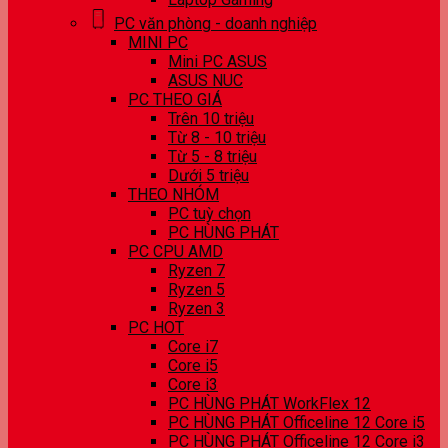
PC văn phòng - doanh nghiệp
MINI PC
Mini PC ASUS
ASUS NUC
PC THEO GIÁ
Trên 10 triệu
Từ 8 - 10 triệu
Từ 5 - 8 triệu
Dưới 5 triệu
THEO NHÓM
PC tuỳ chọn
PC HÙNG PHÁT
PC CPU AMD
Ryzen 7
Ryzen 5
Ryzen 3
PC HOT
Core i7
Core i5
Core i3
PC HÙNG PHÁT WorkFlex 12
PC HÙNG PHÁT Officeline 12 Core i5
PC HÙNG PHÁT Officeline 12 Core i3