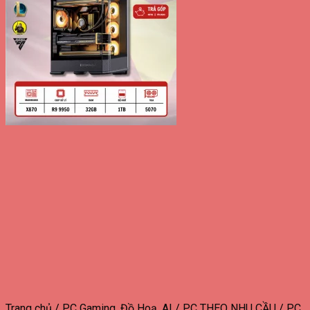
Trang chủ
/
PC Gaming, Đồ Hoạ, AI
/
PC THEO NHU CẦU
/
PC