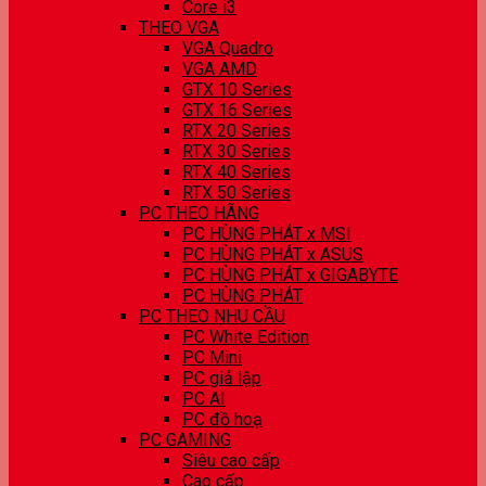
Core i3
THEO VGA
VGA Quadro
VGA AMD
GTX 10 Series
GTX 16 Series
RTX 20 Series
RTX 30 Series
RTX 40 Series
RTX 50 Series
PC THEO HÃNG
PC HÙNG PHÁT x MSI
PC HÙNG PHÁT x ASUS
PC HÙNG PHÁT x GIGABYTE
PC HÙNG PHÁT
PC THEO NHU CẦU
PC White Edition
PC Mini
PC giả lập
PC AI
PC đồ hoạ
PC GAMING
Siêu cao cấp
Cao cấp