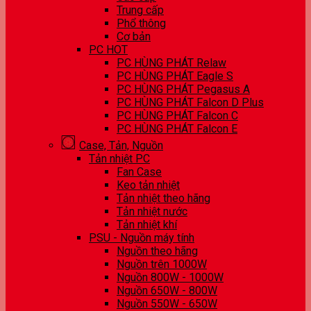
Trung cấp
Phổ thông
Cơ bản
PC HOT
PC HÙNG PHÁT Relaw
PC HÙNG PHÁT Eagle S
PC HÙNG PHÁT Pegasus A
PC HÙNG PHÁT Falcon D Plus
PC HÙNG PHÁT Falcon C
PC HÙNG PHÁT Falcon E
Case, Tản, Nguồn
Tản nhiệt PC
Fan Case
Keo tản nhiệt
Tản nhiệt theo hãng
Tản nhiệt nước
Tản nhiệt khí
PSU - Nguồn máy tính
Nguồn theo hãng
Nguồn trên 1000W
Nguồn 800W - 1000W
Nguồn 650W - 800W
Nguồn 550W - 650W