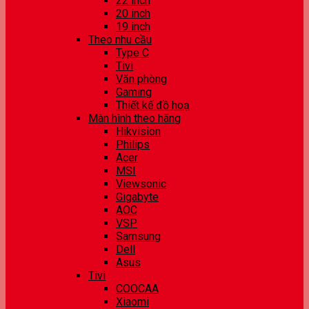
22 inch
20 inch
19 inch
Theo nhu cầu
Type C
Tivi
Văn phòng
Gaming
Thiết kế đồ hoạ
Màn hình theo hãng
Hikvision
Philips
Acer
MSI
Viewsonic
Gigabyte
AOC
VSP
Samsung
Dell
Asus
Tivi
COOCAA
Xiaomi