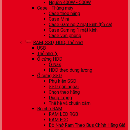
Nguồn 400W - 500W
Case - Thùng máy
Case theo hãng
Case Mini
Case Gaming 2 mặt kính (hồ cá)
Case Gaming 1 mặt kính
Case văn phòng
RAM, SSD, HDD, Thẻ nhớ
USB
Thẻ nhớ ❯
Ổ cứng HDD
Ổ Nas
HDD theo dung lượng
Ổ cứng SSD
Phụ kiện SSD
SSD gắn ngoài
Chọn theo hãng
Dung lượng
Thế hệ và chuẩn cắm
Bộ nhớ RAM
RAM LED RGB
RAM ECC
Bộ Nhớ Ram Theo Bus Chính Hãng Giá