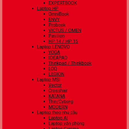
EXPERTBOOK
Laptop HP
OmniBook
ENVY
Probook
VICTUS / OMEN
Pavilion
HP 14 / HP 15
Laptop LENOVO
YOGA
IDEAPAD
Thinkpad / Thinkbook
LOQ
LEGION
Laptop MSI
Vector
Crosshair
KATANA
Thin/Cyborg
MODERN
Laptop theo nhu cầu
Laptop AI
Laptop văn phòng
Laptop Gaming