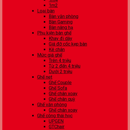
1m2
Loại bàn
Bàn văn phòng
Bàn Gaming
Bàn nâng hạ
Phụ kiện bàn ghế
Khay đi dây
Giá đỡ cốc kẹp bàn
Kê chân
Mức giá ghế
Trên 4 triệu
Từ 2 đến 4 triệu
Dưới 2 triệu
Ghế net
Ghế Couple
Ghế Sofa
Ghế chân xoay
Ghế chân quỳ
Ghế văn phòng
Ghế chân xoay
Ghế công thái học
UPGEN
GTChair