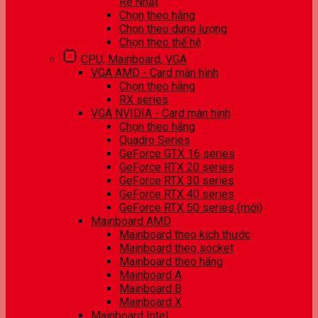
Rẻ Nhất
Chọn theo hãng
Chọn theo dung lượng
Chọn theo thế hệ
CPU, Mainboard, VGA
VGA AMD - Card màn hình
Chọn theo hãng
RX series
VGA NVIDIA - Card màn hình
Chọn theo hãng
Quadro Series
GeForce GTX 16 series
GeForce RTX 20 series
GeForce RTX 30 series
GeForce RTX 40 series
GeForce RTX 50 series (mới)
Mainboard AMD
Mainboard theo kích thước
Mainboard theo socket
Mainboard theo hãng
Mainboard A
Mainboard B
Mainboard X
Mainboard Intel