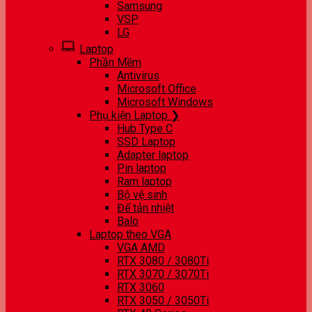
Samsung
VSP
LG
Laptop
Phần Mềm
Antivirus
Microsoft Office
Microsoft Windows
Phụ kiện Laptop ❯
Hub Type C
SSD Laptop
Adapter laptop
Pin laptop
Ram laptop
Bộ vệ sinh
Đế tản nhiệt
Balo
Laptop theo VGA
VGA AMD
RTX 3080 / 3080Ti
RTX 3070 / 3070Ti
RTX 3060
RTX 3050 / 3050Ti