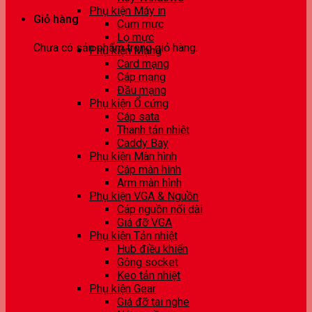
Phụ kiện Máy in
Giỏ hàng
Cụm mực
Lọ mực
Chưa có sản phẩm trong giỏ hàng.
Phụ kiện Mạng
Card mạng
Cáp mạng
Đầu mạng
Phụ kiện Ổ cứng
Cáp sata
Thanh tản nhiệt
Caddy Bay
Phụ kiện Màn hình
Cáp màn hình
Arm màn hình
Phụ kiện VGA & Nguồn
Cáp nguồn nối dài
Giá đỡ VGA
Phụ kiện Tản nhiệt
Hub điều khiển
Gông socket
Keo tản nhiệt
Phụ kiện Gear
Giá đỡ tai nghe