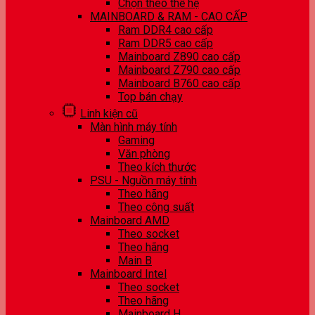
Chọn theo thế hệ
MAINBOARD & RAM - CAO CẤP
Ram DDR4 cao cấp
Ram DDR5 cao cấp
Mainboard Z890 cao cấp
Mainboard Z790 cao cấp
Mainboard B760 cao cấp
Top bán chạy
Linh kiện cũ
Màn hình máy tính
Gaming
Văn phòng
Theo kích thước
PSU - Nguồn máy tính
Theo hãng
Theo công suất
Mainboard AMD
Theo socket
Theo hãng
Main B
Mainboard Intel
Theo socket
Theo hãng
Mainboard H