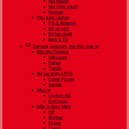
Nút nguồn
Nút click chuột
Keycap
Phụ kiện Laptop
Pin & Adapter
Bộ vệ sinh
Đế tản nhiệt
Balo & Túi
Camera, webcam, thẻ nhớ, máy in
Đầu thu Camera
Hikvision
Dahua
Tiandy
Bộ lưu điện (UPS)
Cyber Power
Santak
Mực in
Lọ mực đổ
Cụm mực
Máy in theo hãng
HP
Brother
Epson
Canon