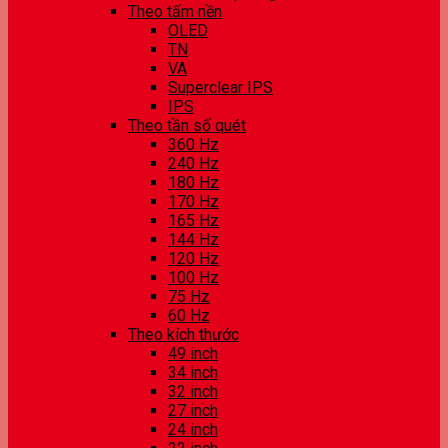
Theo tấm nền
OLED
TN
VA
Superclear IPS
IPS
Theo tần số quét
360 Hz
240 Hz
180 Hz
170 Hz
165 Hz
144 Hz
120 Hz
100 Hz
75 Hz
60 Hz
Theo kích thước
49 inch
34 inch
32 inch
27 inch
24 inch