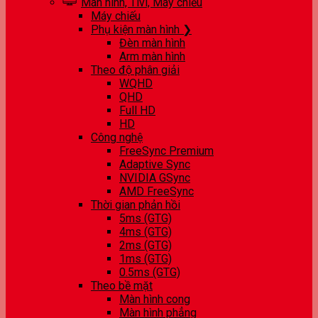
Màn hình, Tivi, Máy chiếu
Máy chiếu
Phụ kiện màn hình ❯
Đèn màn hình
Arm màn hình
Theo độ phân giải
WQHD
QHD
Full HD
HD
Công nghệ
FreeSync Premium
Adaptive Sync
NVIDIA GSync
AMD FreeSync
Thời gian phản hồi
5ms (GTG)
4ms (GTG)
2ms (GTG)
1ms (GTG)
0.5ms (GTG)
Theo bề mặt
Màn hình cong
Màn hình phẳng