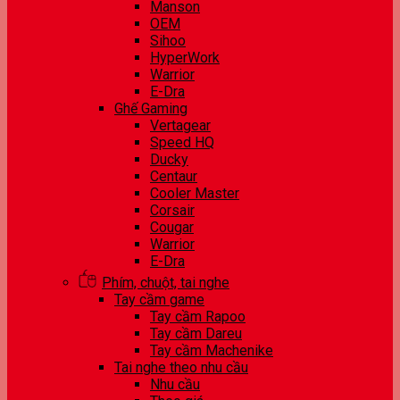
Manson
OEM
Sihoo
HyperWork
Warrior
E-Dra
Ghế Gaming
Vertagear
Speed HQ
Ducky
Centaur
Cooler Master
Corsair
Cougar
Warrior
E-Dra
Phím, chuột, tai nghe
Tay cầm game
Tay cầm Rapoo
Tay cầm Dareu
Tay cầm Machenike
Tai nghe theo nhu cầu
Nhu cầu