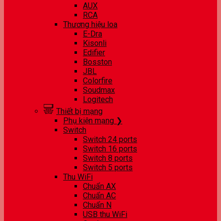
AUX
RCA
Thương hiệu loa
E-Dra
Kisonli
Edifier
Bosston
JBL
Colorfire
Soudmax
Logitech
Thiết bị mạng
Phụ kiện mạng ❯
Switch
Switch 24 ports
Switch 16 ports
Switch 8 ports
Switch 5 ports
Thu WiFi
Chuẩn AX
Chuẩn AC
Chuẩn N
USB thu WiFi